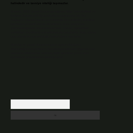
halindedir ve tavsiye niteliği taşımazlar.
Sitemiz, 5651 Sayılı Kanun gereğince Bilgi Teknolojileri ve
İletişim Kurumu (BTK) tarafından onaylanmış bir Yer
Sağlayıcı olarak hizmet vermektedir. Bu nedenle, sitedeki
içerikleri proaktif olarak denetleme veya araştırma
yükümlülüğümüz bulunmamaktadır. Ancak, üyelerimiz
yazdıkları içeriklerin sorumluluğunu taşımakta olup, siteye
üye olarak bu sorumluluğu kabul etmiş sayılırlar.
Hukuka ve yasal düzenlemelere aykırı olduğunu
düşündüğünüz içerikleri,
backlinkpanelicomtr@gmail.com
adresine bildirmeniz halinde, ilgili içerikler yasal süre
içerisinde sitemizden kaldırılacaktır.
Arama