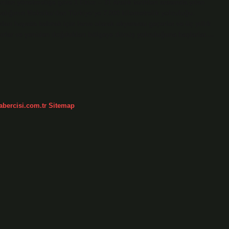
rılan yönetmeliğe göre 1 Ekim – 31 Aralık tarihleri ​​arasında yılan
 balığının Meksika’dan Türkiye’ye 7.000 kilometrelik yolculuğu.
arı hayatta kalmak için larva olarak okyanusu geçerler ve üç yıllık
şırlar ve yeniden doğdukları bölgeye dönüş yolculuğuna başlarlar.…
abercisi.com.tr
Sitemap