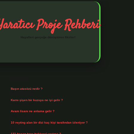
Yaratıcı Proje Rehberi
Hayalleri gerçeğe dönüştüren fikirler!
Sidebar
ilbet mobil giriş
ilbet giriş
piabella giriş adresi
https://www.be
Son Yazılar
Başın atasözü nedir ?
Ağustos 6, 2026
Karnı şişen bir kuzuya ne iyi gelir ?
Ağustos 5, 2026
Avam lisanı ne anlama gelir ?
Ağustos 4, 2026
10 reyting alan bir dizi kaç kişi tarafından izleniyor ?
Ağustos 3, 2026
131 hesap borç bakiyesi verirse ?