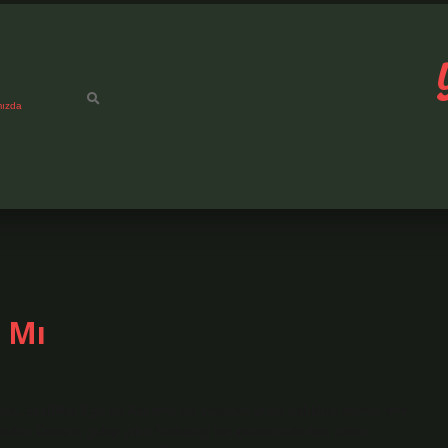
mızda
r Mı
nda, özellikle Ege ve Akdeniz’de yaşayan yılan balıkları burayı terk
rler. Onların gelişi yılın herhangi bir zamanında fark edilir.