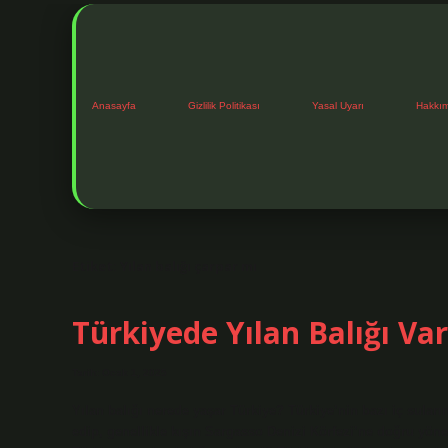
Anasayfa
Gizlilik Politikası
Yasal Uyarı
Hakkı
Etiket:
Yılan balığı çarpar mı
Türkiyede Yılan Balığı Va
Tarih: Ocak 1, 2025
Yılan balığı nerede yaşar Türkiye? Türkiye’nin bazı iç suları
edip, genellikle kışın Sargasso Denizi Körfezi’ne doğru yöneli