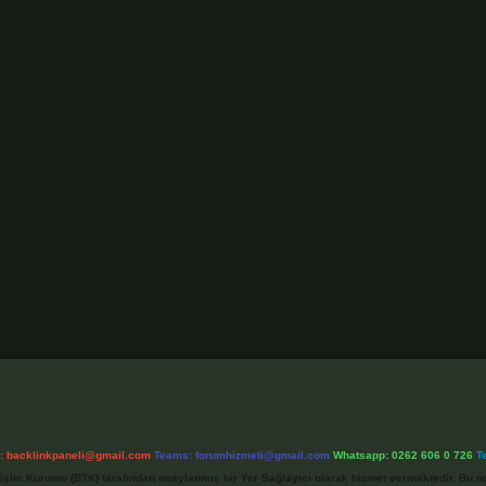
l:
backlinkpaneli@gmail.com
Teams:
forumhizmeti@gmail.com
Whatsapp: 0262 606 0 726
T
etişim Kurumu (BTK) tarafından onaylanmış bir Yer Sağlayıcı olarak hizmet vermektedir. Bu ne