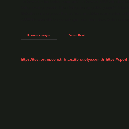
Türkiye’de yılan balığı yenir mi? Türkiye’de 2020 yılında çıka
balığı avcılığı yasak. Yılan balığı hangi gölde yetişir? Yılan
Meksika’nın Sargasso Körfezi’nde üredikten sonra yılan balıkl
7.000 kilometrelik bir yolculuğun ardından Bafa Gölü’ne ula
Türkiyede
Devamını okuyun
Yorum Bırak
Yılan
Balığı
Var
Mı
https://testforum.com.tr
https://biratolye.com.tr
https://sporh