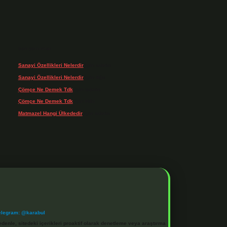
Son yorumlar
Sanayi Özellikleri Nelerdir
için
admin
Sanayi Özellikleri Nelerdir
için
Ağa
Çömçe Ne Demek Tdk
için
admin
Çömçe Ne Demek Tdk
için
Filiz
Matmazel Hangi Ülkededir
için
admin
elegram: @karabul
denle, sitedeki içerikleri proaktif olarak denetleme veya araştırma