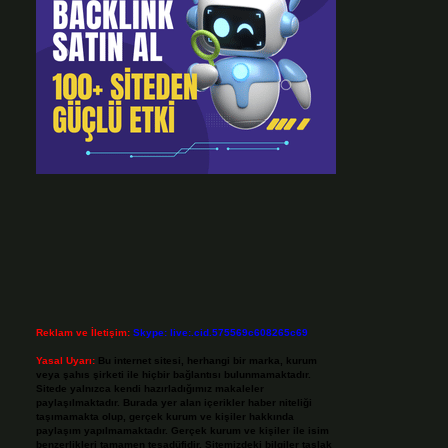
Reklam ve İletişim:
Skype: live:.cid.575569c608265c69
Yasal Uyarı:
Bu internet sitesi, herhangi bir marka, kurum
veya şahıs şirketi ile hiçbir bağlantısı bulunmamaktadır.
Sitede yalnızca kendi hazırladığımız makaleler
paylaşılmaktadır. Burada yer alan içerikler haber niteliği
taşımamakta olup, gerçek kurum ve kişiler hakkında
paylaşım yapılmamaktadır. Gerçek kurum ve kişiler ile isim
benzerlikleri tamamen tesadüfidir. Sitemizdeki bilgiler taslak