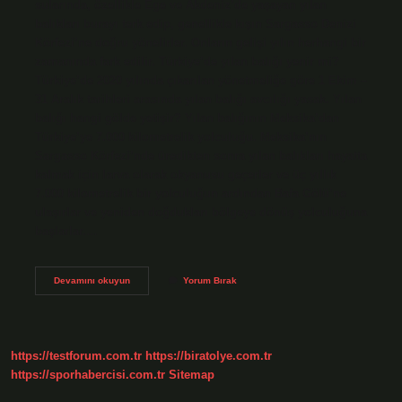
sularında, özellikle Ege ve Akdeniz’de yaşayan yılan
balıkları burayı terk edip, genellikle kışın Sargasso Denizi
Körfezi’ne doğru yönelirler. Onların gelişi yılın herhangi bir
zamanında fark edilir. Türkiye’de yılan balığı yenir mi?
Türkiye’de 2020 yılında çıkarılan yönetmeliğe göre 1 Ekim –
31 Aralık tarihleri ​​arasında yılan balığı avcılığı yasak. Yılan
balığı hangi gölde yetişir? Yılan balığının Meksika’dan
Türkiye’ye 7.000 kilometrelik yolculuğu. Meksika’nın
Sargasso Körfezi’nde üredikten sonra yılan balıkları hayatta
kalmak için larva olarak okyanusu geçerler ve üç yıllık
7.000 kilometrelik bir yolculuğun ardından Bafa Gölü’ne
ulaşırlar ve yeniden doğdukları bölgeye dönüş yolculuğuna
başlarlar.…
Türkiyede
Devamını okuyun
Yorum Bırak
Yılan
Balığı
Var
Mı
https://testforum.com.tr
https://biratolye.com.tr
https://sporhabercisi.com.tr
Sitemap