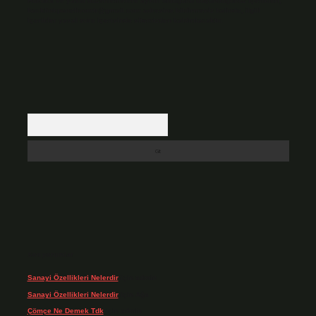
Hukuka ve yasal düzenlemelere aykırı olduğunu düşündüğünüz içerikleri,
backlinkpanelicomtr@gmail.com
adresine bildirmeniz halinde, ilgili
içerikler yasal süre içerisinde sitemizden kaldırılacaktır.
Arama
Son yorumlar
Sanayi Özellikleri Nelerdir
için
admin
Sanayi Özellikleri Nelerdir
için
Ağa
Çömçe Ne Demek Tdk
için
admin