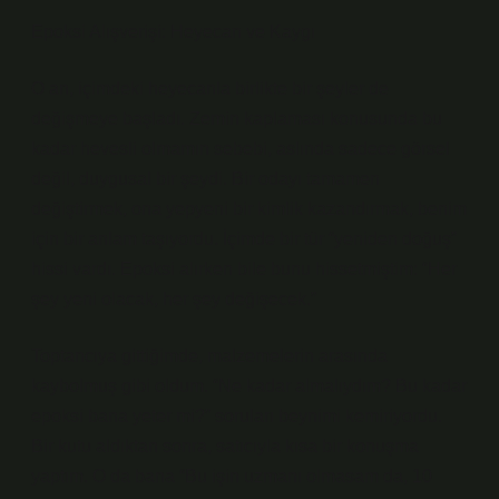
Epoksi Alışverişi: Heyecan ve Kaygı
O an, içimdeki heyecanla birlikte bir şeyler de
değişmeye başladı. Zemin kaplaması konusunda bu
kadar hevesli olmamın sebebi, aslında sadece görsel
değil, duygusal bir şeydi. Bir odayı tamamen
değiştirmek, ona yepyeni bir kimlik kazandırmak, benim
için bir anlam taşıyordu. İçimde bir tür “yeniden doğuş”
hissi vardı. Epoksi alırken bile bunu hissetmiştim: “Her
şey yeni olacak, her şey değişecek.”
Toptancıya gittiğimde, malzemelerin arasında
kaybolmuş gibi oldum. “Ne kadar almalıydım? Bu kadar
epoksi bana yeter mi?” soruları beynimi kemiriyordu.
Bir kutu aldıktan sonra, satıcıyla kısa bir konuşma
yaptım. O da bana “Bu işin uzmanı olmasam da, 10