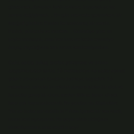
göstermek, duvarları farklı renklere boyamak ya da
zemini değiştirmek… Bir gün internette gezinirken, bir
fotoğraf gördüm: Epoksi ile kaplanmış bir zemin.
Parlak, pürüzsüz ve modern… Görünüşe göre bu
şeyler harikaydı, ama ben hala ne kadar epoksiye
ihtiyaç duyduğumu tam olarak kestiremiyordum.
Daha sonra, birkaç telefon görüşmesi ve online
araştırmalardan sonra, 10 metrekareye ne kadar epoksi
gider? sorusunun cevabını bulmaya başladım. 10
metrekare, aslında bir odanın tamamı kadar bir alan ve
bu kadar geniş bir alana epoksi dökme kararı almak
beni çok heyecanlandırdı. Bir yandan da düşündüm:
“Bu ne kadar zor olabilir ki?” Ama içimde bir ses vardı,
sanki beni uyarıyordu. Bir şeyin eksik olduğunu
hissediyordum, ama neydi o şey?