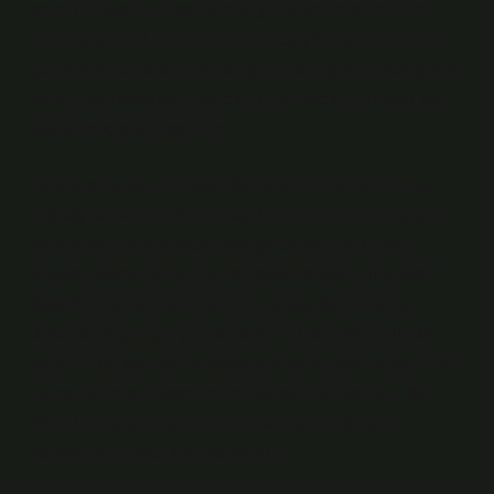
zeminin hazırlanması gerektiğini öğrenmiştim. Tüm
eski halıyı kaldırmak, toprak yüzeyiyle ilgili sorunları
çözmek ve en önemlisi, her şeyin düzgün olması için o
kadar çok uğraşmam gerekti ki, içimdeki o umutlu kişi
kaybolmuş gibi hissettim.
İlk birkaç dakika, epoksi dökülünce her şeyin harika
olacağına dair umutlarım vardı. Ama sonra, her şeyin
sabırla ve titizlikle yapılması gerektiğini fark ettim.
Epoksi dökme süreci hiç de “düşündüğüm gibi basit”
değildi. Küçük hatalar yaptım, birkaç damla fazla
döküldü ve yer yer çok fazla sıvı kullanmak zorunda
kaldım. Bu, aslında ne kadar epoksi alırsam alayım, her
zaman yetersiz hissetmeme yol açtı. Bir yandan da
“Bunu her şeyin kusursuz olması gerektiği gibi
yapmalıyım” diye düşünüyordum.