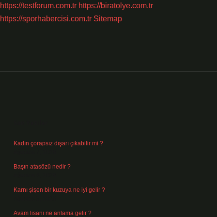
https://testforum.com.tr
https://biratolye.com.tr
https://sporhabercisi.com.tr
Sitemap
Sidebar
Son Yazılar
Kadın çorapsız dışarı çıkabilir mi ?
Ağustos 7, 2026
Başın atasözü nedir ?
Ağustos 6, 2026
Karnı şişen bir kuzuya ne iyi gelir ?
Ağustos 5, 2026
Avam lisanı ne anlama gelir ?