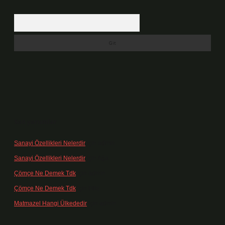
Arama
Son yorumlar
Sanayi Özellikleri Nelerdir
için
admin
Sanayi Özellikleri Nelerdir
için
Ağa
Çömçe Ne Demek Tdk
için
admin
Çömçe Ne Demek Tdk
için
Filiz
Matmazel Hangi Ülkededir
için
admin