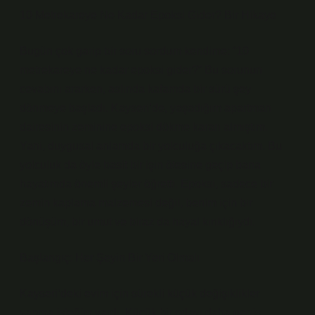
10 Metrekareye Ne Kadar Epoksi Gider? Bir Hikaye
Bugün çok garip bir soru sordum kendime: “10
metrekareye ne kadar epoksi gider?” Bu sorunun
cevabını ararken, aslında kafamda bir sürü şey
dönmeye başladı. Kayseri’de, yaşadığım apartman
dairesinin zeminine epoksi dökme kararı almıştım.
Yani, duygusal anlamda bir yolculuğa çıkacaktım. Bu
yolculuk da öyle basit bir işin ötesine geçip bana
hayatımda önemli şeyler öğretti. Epoksi, sadece bir
zemin kaplama malzemesi değil, benim için bir
dönüşüm, bir umut ve biraz da hayal kırıklığıydı.
Başlangıç: Her Şeyin Bir Yeri Olmalı
Kayseri’deki evim için sürekli küçük değişiklikler
yapma isteğim vardı. Küçük bir odayı daha geniş