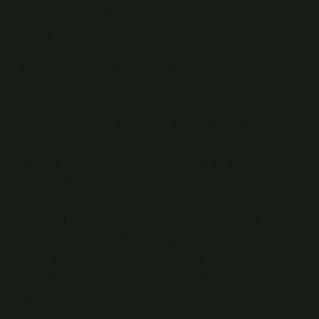
gerekmiyor. Sonuçta, her şeyin bir yolu vardı. Herkesin
yaptığı hata, bir sonraki adıma yönelmek içindi.
Nihayet: Her Şeyin Bitmesi ve Sonuç
Epoksi işlemi tamamlandığında, gözlerim doldu. Her
şeyin başından ne kadar korktuğumu düşündüm. O
kadar çaba harcadım, o kadar kaygılandım ki, sonunda
ne kadar eksiklik olursa olsun, bu işin gerçekten benim
için büyük bir dönüşüm olduğunu fark ettim. Evet, belki
10 metrekareye tam olarak ne kadar epoksi gerektiğini
bilmiyorum, ama belki de bu hesaplamadan çok daha
önemli bir şey var. Bu süreç, bana sadece bir zemin
değil, aynı zamanda içsel bir temizlik de sağladı. Her
şeyin kusursuz olması gerekmiyor, bazen eksiklikler de
güzel olabiliyor.