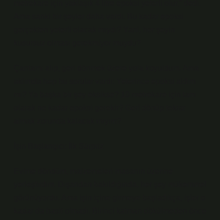
metrekare için yaklaşık 4 litre epoksi yeterli olur,” dedi.
Ama sanki bir şeyler daha vardı. Bu kadar epoksi
gerçekten yeterli olacak mıydı? Yani, her şeyin
kusursuz olması gerekmiyor muydu?
Çantamı alıp, geri dönmek üzere yola koyuldum. Ama
aklımda hep bu sorular vardı: Yeterince epoksi aldım
mı? Ya başka bir şey eksikse? 10 metrekare için tam
olarak ne kadar epoksi gerekir? Geri dönüp tekrar
almak zorunda kalacak mıyım?
İşin Başlangıcı: İlk Sürpriz
Evime döndüm, malzemeleri masanın üzerine
yerleştirdim. Dışarıdan bakıldığında, her şey mükemmel
görünüyordu. Ama işin içine girmeye başladıkça, işler o
kadar da basit olmadı. Birinci katman dökülmeden önce