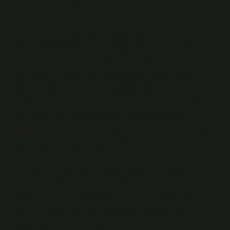
Hayal Kırıklığı: Yetersizlik Hissi
İçimdeki ses bir kez daha devreye girdi: “Yetersiz
kaldın, yetersiz kaldın…” Epoksi işlemini bitirmeye
çalışırken, bir yandan da dışarıdaki dünyadan
kopmuştum. Bu küçük odada yaptığım değişiklik,
aslında kafamda büyük bir kaygıya dönüşmüştü.
Yetersizlik hissi, her şeyin kusursuz olması gerektiği
gibi hissetmek, beni gerçekten zorladı. Epoksi
malzemesinin yetmemesi, eksik kalan yerlerin olması,
beni hayal kırıklığına uğratıyordu.
Her şeyin düzgün görünmesini istemiştim, ama
sonrasında fark ettim ki, belki de bu kadar sıkı bir plan
yaparak kendimi boğuyordum. “Her şey yolunda
gitmeli, yoksa başarısız olacağım!” diyordum ama
gerçek şu ki, hiçbir şeyin %100 kusursuz olması