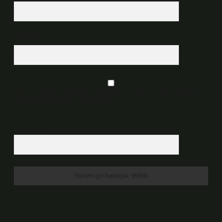
Web Sitesi
Daha sonraki yorumlarımda kullanılması için adım, e-posta adresim ve
site adresim bu tarayıcıya kaydedilsin.
10 - 4 kaçtır?
*