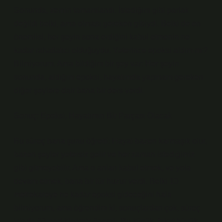
Sonunda, zemin tamamlandı. İstediğim gibi parlak
değildi belki, ama olması gereken gibiydi. Belki de en
önemlisi, her şeyin sona erdiğini kabul etmenin ne
kadar rahatlatıcı olduğuydu. Yeterince epoksi aldım mı?
Bilmiyorum. Ama bildiğim bir şey var: Her şeyin
sonunda, aldığım epoksi, hayatımda yapmam gereken
diğer şeylere dair bana bir ders verdi.
Sonuç: Epoksi, Hayatımın Bir Parçası Olacak
Bu süreç bana şunu öğretti: Hayat bazen karmaşık olur,
bazen şeyler yetersiz gelir ve her zaman istediğimiz
gibi gitmeyebilir. Ama o anları kabul etmek, ve yola
devam etmek, bana bir tür huzur verdi. Belki 10
metrekareye ne kadar epoksi gideceğini hala
bilmiyorum, ama öğrendim ki; sonuçlardan çok, süreç
içinde öğrendiklerimiz önemli. Bu küçük, fakat büyük