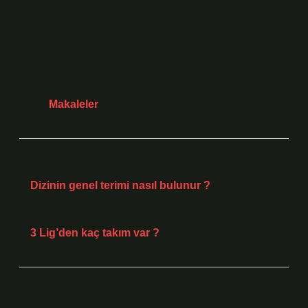
anlam taşıyan deneyim, bana her zaman hatırlatacak
bir şey bıraktı.
Tarih:
Makaleler
Önceki Yazı
Dizinin genel terimi nasıl bulunur ?
Sonraki Yazı
3 Lig’den kaç takım var ?