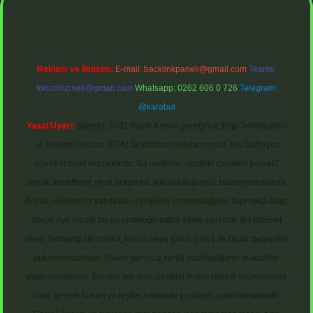
Reklam ve İletişim:
E-mail:
backlinkpaneli@gmail.com
Teams:
forumhizmeti@gmail.com
Whatsapp: 0262 606 0 726
Telegram:
@karabul
Yasal Uyarı:
Sitemiz, 5651 Sayılı Kanun gereğince Bilgi Teknolojileri
ve İletişim Kurumu (BTK) tarafından onaylanmış bir Yer Sağlayıcı
olarak hizmet vermektedir. Bu nedenle, sitedeki içerikleri proaktif
olarak denetleme veya araştırma yükümlülüğümüz bulunmamaktadır.
Ancak, üyelerimiz yazdıkları içeriklerin sorumluluğunu taşımakta olup,
siteye üye olarak bu sorumluluğu kabul etmiş sayılırlar. Bu internet
sitesi, herhangi bir marka, kurum veya şahıs şirketi ile hiçbir bağlantısı
bulunmamaktadır. Sitede yalnızca kendi hazırladığımız makaleler
paylaşılmaktadır. Burada yer alan içerikler haber niteliği taşımamakta
olup, gerçek kurum ve kişiler hakkında paylaşım yapılmamaktadır.