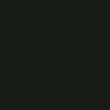
tarafından gözlemlenebilecek yayınlar olarak
vurgulanmalıdır. 7 yıl ve yaklaşık: 7 yaş ve üstü,
çocukların olumsuz bir örneğini temsil eden davranışlar
içeren yayınları açıklar. Akıllı İşaretlerin İsimleri ve
Anlamları Miliyatmilli Ekhitim ›Ekitim› Milli-
Malifikasyon-Nedi … MilliET ›Ekili-Sistaretler-Nedi …
Muayene için yaş sınırı nedir?
Randevu sistemi tarafından ilk denetimin tarihi
düzenlenebilir. Tarihler; Yetişkinler için ilk sınav (15
yıldan itibaren), çocuğun iki tür randevu şeklinde ilk
muayenesi (15 yaşın altında) iki türde verilmiştir.
Gülsüm Gürsür Örgütü ve Diş Sağlığı Uygulaması ve
Araştırma Merkezi …