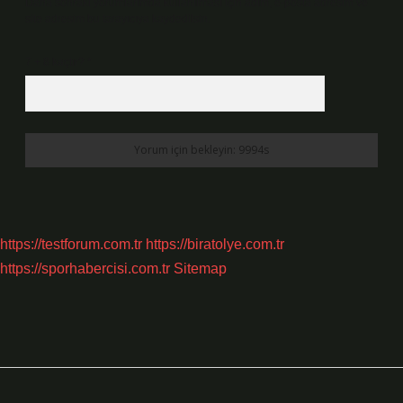
Daha sonraki yorumlarımda kullanılması için adım, e-posta adresim ve
site adresim bu tarayıcıya kaydedilsin.
7 + 8 kaçtır?
*
https://testforum.com.tr
https://biratolye.com.tr
https://sporhabercisi.com.tr
Sitemap