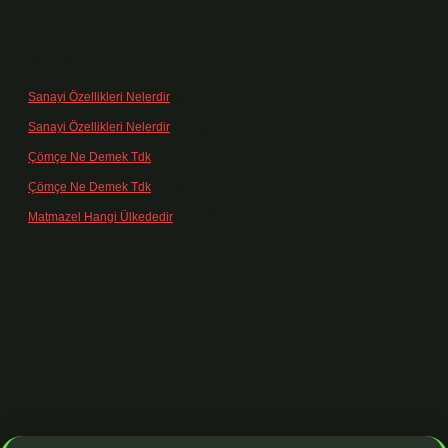
Son yorumlar
Sanayi Özellikleri Nelerdir
için
admin
Sanayi Özellikleri Nelerdir
için
Ağa
Çömçe Ne Demek Tdk
için
admin
Çömçe Ne Demek Tdk
için
Filiz
Matmazel Hangi Ülkededir
için
admin
giriş adresi
https://www.betexper.xyz/
betci bahis
betci giriş
https:/