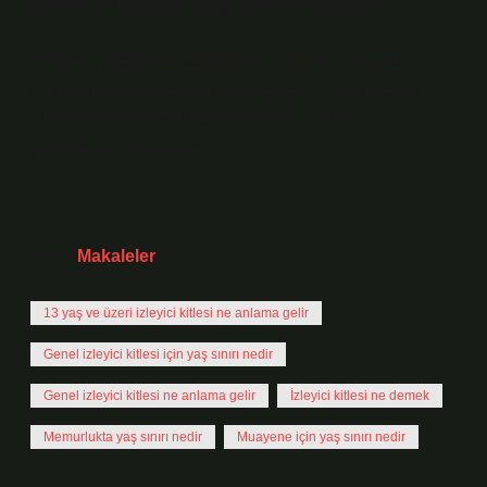
Memurlukta yaş sınırı nedir?
Hizmetin özellikleri ve hizmetin hizmeti sırasında
sorumlu olması gereken fiziksel yeterliliğin önemini
dikkate alarak memur olmak için bir yaş sınırı
getirilmiştir. Buna göre
Tarih:
Makaleler
13 yaş ve üzeri izleyici kitlesi ne anlama gelir
Genel izleyici kitlesi için yaş sınırı nedir
Genel izleyici kitlesi ne anlama gelir
İzleyici kitlesi ne demek
Memurlukta yaş sınırı nedir
Muayene için yaş sınırı nedir