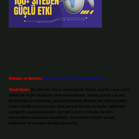
Reklam ve İletişim:
Skype: live:.cid.575569c608265c69
Yasal Uyarı:
Bu internet sitesi, herhangi bir marka, kurum veya şahıs
şirketi ile hiçbir bağlantısı bulunmamaktadır. Sitede yalnızca kendi
hazırladığımız makaleler paylaşılmaktadır. Burada yer alan içerikler
haber niteliği taşımamakta olup, gerçek kurum ve kişiler hakkında
paylaşım yapılmamaktadır. Gerçek kurum ve kişiler ile isim
benzerlikleri tamamen tesadüfidir. Sitemizdeki bilgiler taslak
halindedir ve tavsiye niteliği taşımazlar.
Sitemiz, 5651 Sayılı Kanun gereğince Bilgi Teknolojileri ve İletişim