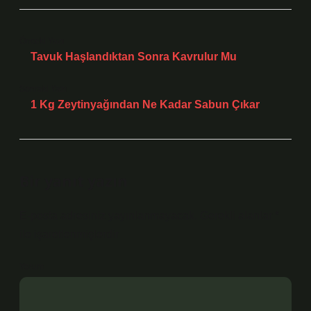
Önceki Yazı
Tavuk Haşlandıktan Sonra Kavrulur Mu
Sonraki Yazı
1 Kg Zeytinyağından Ne Kadar Sabun Çıkar
Bir yanıt yazın
E-posta adresiniz yayınlanmayacak.
Gerekli alanlar
*
ile işaretlenmişlerdir
Yorum