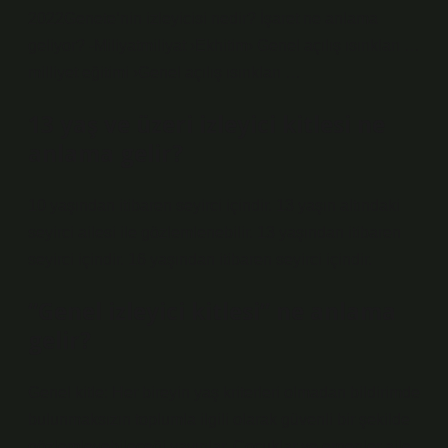
2022Genete’nin izleyicisi nedir? İşaret ne anlama
geliyor? -Miliyatmiliyat ›Ekhitim› Genel açılış ısırıkları …
milliyet eğitimi ›Genel açılış ısırıkları …
13 yaş ve üzeri izleyici kitlesi ne
anlama gelir?
10 yaşından itibaren seyirci içindir. 13 yaşın altındaki
seyirci ailesi ile gözlemlenebilir. 13 yaşından itibaren
seyirci içindir. 16 yaşından itibaren seyirci içindir.
“Genel izleyici kitlesi” ne anlama
gelir?
Genel kitle: Her bireyin yaş kriterleri olmadan bildirimde
bulunmaksızın toplumla ilgili olarak güvenli bir şekilde
gözlemleyebileceği yayınlar. Çocuklar ve ergenler aile