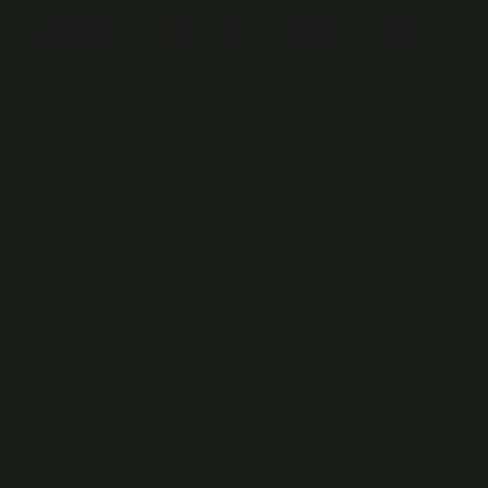
Genel izleyici kitlesi için
yaş sınırı nedir?
RTUK tarafından tanımlanan sisteme göre, Genel
İzleyici içindeki programlar ve 7’den fazla kategoride,
günün herhangi bir saatinde yayın izni alırken, saat 21:
30’a göre 00.00 kategorilerinden sonra 13+ ‘yu
üzerinde kategori. ve geceleri 00.00’den sonra 18+
kategori.
İzleyici kitlesi ne demek?
Genel izleyici ne anlama geliyor? Herkesin
görebileceği genel halk şovları veya filmler. Çocukların
ve en yaşlıların rahatsız edici bir durum olmadan
birlikte görünebileceği durumları gösterir. 5 Ek