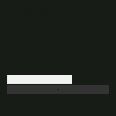
Kurumu (BTK) tarafından onaylanmış bir Yer Sağlayıcı olarak hizmet
vermektedir. Bu nedenle, sitedeki içerikleri proaktif olarak denetleme
veya araştırma yükümlülüğümüz bulunmamaktadır. Ancak, üyelerimiz
yazdıkları içeriklerin sorumluluğunu taşımakta olup, siteye üye olarak bu
sorumluluğu kabul etmiş sayılırlar.
Hukuka ve yasal düzenlemelere aykırı olduğunu düşündüğünüz
içerikleri,
backlinkpanelicomtr@gmail.com
adresine bildirmeniz halinde,
ilgili içerikler yasal süre içerisinde sitemizden kaldırılacaktır.
Arama