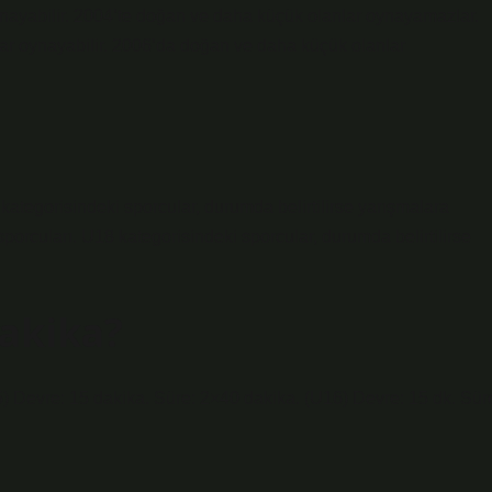
nayabilir. 2004’te doğan ve daha küçük olanlar oynayamazlar.
r oynayabilir. 2006’da doğan ve daha küçük olanlar
kategorisindeki sporcular, durumda belirtilirse yarışmalara
 sporcuları. U18 kategorisindeki sporcular, durumda belirtilirse
dakika?
) Devre: 15 dakika. Süre: 2×40 dakika. (U16) Devre: 15 dk. Sür