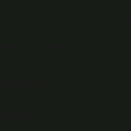
mlu ve küçük sporcular. U13 2011 ve küçük sporcularda doğdu
aman başlıyor?
, normal sezon olan 1 Haziran’da oynanan oyunlarla oynanacak.
aman 2025?
erkezi’ndeki iki grupta 15-18 Mayıs arasında oynanıyor.
aşlıyor?