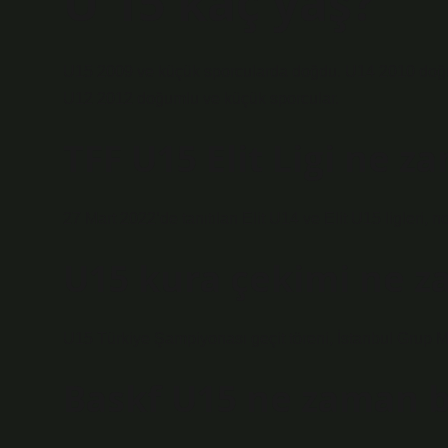
U 15 kaç yaş?
U15 2009 ve küçük sporcularda doğdu. U14 2010 doğu
U12 2012 doğumlu ve küçük sporcular.
TFF U15 Elit Ligi ne z
27 Mart 2022’de tanıtılan Elit U14 ve Elit U15 ligleri
U15 kura çekimi ne z
U15 Türkiye Şampiyonası geçit töreni, İstanbul Grup M
Baskf U15 ne zaman b