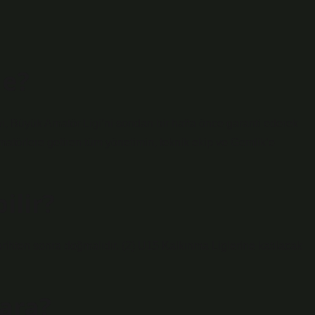
de?
, Büyük Amatör Ligi’ni sondan bir hafta önce garanti ederek
törlere getiren tüm yönetimin, teknik ekip ve Gemlik’e
ilir?
arihten sonra doğmalıdır. (2) U15 Kalkınma Liglerine katılacak
para?