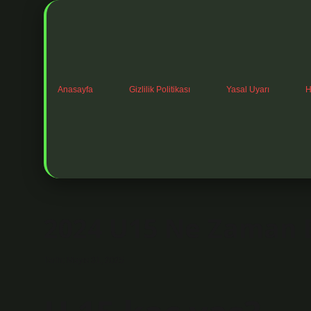
Anasayfa
Gizlilik Politikası
Yasal Uyarı
H
2024 U15 Ne Zaman B
Tarih: Mayıs 31, 2025