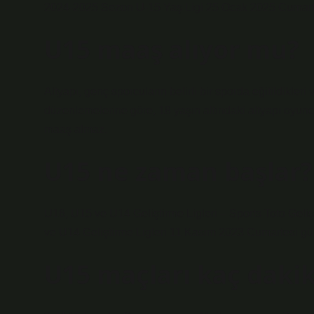
2024-2025 Sezon U-15 Yaş Ligi 25 Ocak 2025 Cumarte
U15 maaş alıyor mu?
Altyapı, genç sporcuların belirli bir sporda eğitildikleri
düzenlemelerine göre, 18 yaşın altındaki altyapı oyu
maaş almaz.
U15 ne zaman başlar?
U16, U15 ve U14 Geliştirme Ligleri – Sports Toto Geli
ve U14 Geliştirme Ligleri 11 Kasım 2023 Cumartesi gü
U15 maçları kaç daki