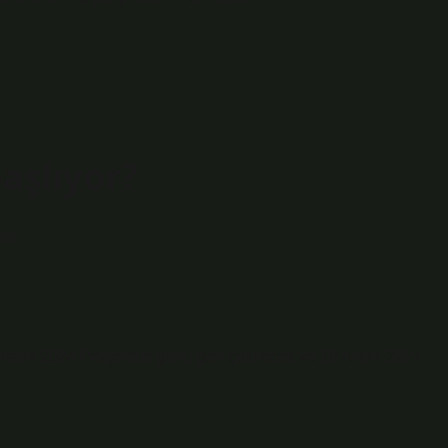
aşlıyor?
or.
2 Aralık 2024 Perşembe günü geri çekilecek ve 19 Aralık 2024