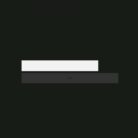
düşündüğünüz içerikleri,
backlinkpanelicomtr@gmail.com
adresine bildirmeniz halinde, ilgili içerikler yasal süre
içerisinde sitemizden kaldırılacaktır.
Arama
Son yorumlar