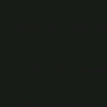
6-
Kumla Spor hangi lig
2023-2024 futbol sezonunun sonunda geldik. 1. kümeyi
tamamladık. Bizi bu caddeye katkıda bulunan büyük ama
teşekkür ederiz.
U15’te kimler oynayab
(1) U16 Kalkınma Liglerine katılan oyuncular tarih ve t
oyuncular tarihte ve sonra doğmalıdır.
Futbolcu lisansı kaç 