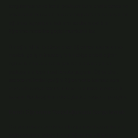
sorgulamasına ve kendi pozisyonlarını analiz etmesine
imkân tanır. Bu süreç, sadece bilgi aktarımına dayalı bir
eğitim anlayışından, katılımcı ve demokratik bir
öğrenme modeline geçişi mümkün kılar.
Örneğin, KHK ile düzenlenen öğretmen atamaları ve
mesleki gelişim fırsatları, farklı bölgelerdeki eğitim
eşitsizliklerini azaltacak şekilde planlandığında,
pedagojinin toplumsal boyutu güçlenir. Öğrenciler,
sadece müfredat içeriğini öğrenmekle kalmaz; aynı
zamanda sosyal sorumluluk ve toplumsal farkındalık
kazanır. Bu da eğitimin dönüştürücü doğasını pekiştirir.
Kendi Öğrenme Yolculuğunuzu Sorgulamak
Okuyucu olarak siz de kendi öğrenme deneyimlerinizi
değerlendirebilirsiniz: Hangi
öğrenme stilleri
size