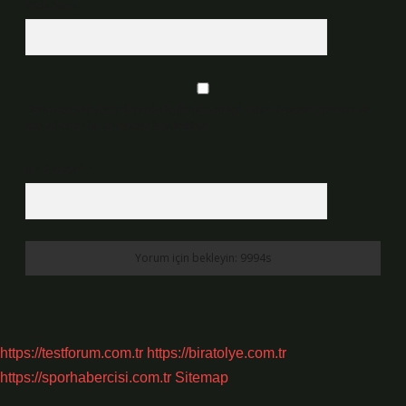
Web Sitesi
Daha sonraki yorumlarımda kullanılması için adım, e-posta adresim ve
site adresim bu tarayıcıya kaydedilsin.
6 + 2 kaçtır?
*
https://testforum.com.tr
https://biratolye.com.tr
https://sporhabercisi.com.tr
Sitemap