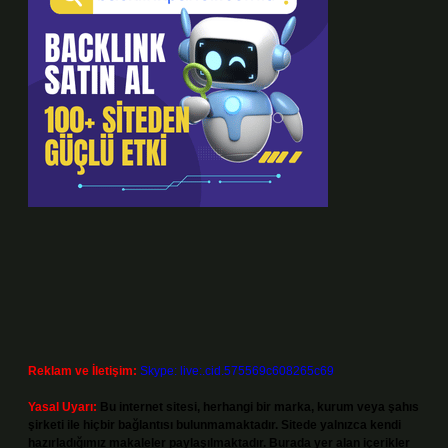
Reklam ve İletişim:
Skype: live:.cid.575569c608265c69
Yasal Uyarı:
Bu internet sitesi, herhangi bir marka, kurum veya şahıs
şirketi ile hiçbir bağlantısı bulunmamaktadır. Sitede yalnızca kendi
hazırladığımız makaleler paylaşılmaktadır. Burada yer alan içerikler