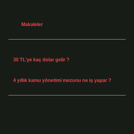
Tarih:
Makaleler
Önceki Yazı
30 TL’ye kaç dolar gelir ?
Sonraki Yazı
4 yıllık kamu yönetimi mezunu ne iş yapar ?
Bir yanıt yazın
E-posta adresiniz yayınlanmayacak.
Gerekli alanlar
*