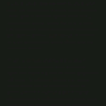
boyutlu bir süreçtir.
Öğrenme stilleri
kuramı, bireylerin
bilgiyi nasıl yapılandırdığı ve işlediği üzerine odaklanır.
Görsel, işitsel ve kinestetik öğrenme stilleri, sınıf içi
uygulamaların tasarlanmasında önemli bir rol oynar.
KHK kapsamında getirilen düzenlemeler, öğretmenlerin
farklı öğrenme stillerine uygun materyal ve yöntemleri
daha etkin kullanabilmesini teşvik edebilir veya bazı
sınırlamalar getirebilir.
Örneğin, araştırmalar gösteriyor ki proje tabanlı
öğrenme ve problem çözme temelli yaklaşımlar,
öğrencilerin
eleştirel düşünme
becerilerini geliştirmede
etkili oluyor. Bu bağlamda, öğretmenlerin mesleki
gelişim fırsatları, KHK ile düzenlenen atama ve
görevde yükselme süreçleriyle doğrudan ilişkilidir.
Eğitim politikalarının pedagojik ilkelerle uyumlu olması,
öğrencilerin aktif katılımını artırabilir ve öğrenmeyi