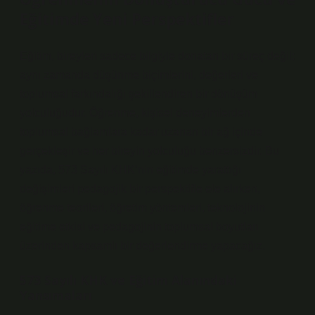
Eğitimde Yeni Perspektifler
Eğitim, bireyleri sadece bilgiyle donatan bir süreç değil;
aynı zamanda düşünme biçimlerini, değerleri ve
toplumsal farkındalığı şekillendiren bir dönüşüm
yolculuğudur. Öğrenme, kişisel deneyimlerden
toplumsal bağlamlara kadar uzanan bir ağ içinde
gerçekleşir ve her bireyin yolculuğu benzersizdir. Bu
yazıda, 573 Sayılı KHK’nin eğitimde yarattığı
değişimleri pedagojik bir perspektifle ele alırken,
öğrenme teorileri, öğretim yöntemleri, teknolojinin
eğitime etkisi ve pedagojinin toplumsal boyutları
üzerinden kapsamlı bir değerlendirme yapacağız.
573 Sayılı KHK ve Eğitim Alanındaki
Yansımaları