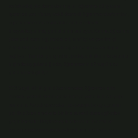
ve teknolojiyle desteklenmiş bir öğrenme dünyasını
işaret ediyor. Yapay zekâ destekli öğrenme platformları,
öğrenci performansını anlık analiz ederek
bireyselleştirilmiş geri bildirim sunuyor. Karma öğrenme
(blended learning) modelleri, sınıf içi ve çevrim içi
etkinlikleri harmanlayarak öğrenmenin sürekliliğini
sağlıyor. Tüm bu gelişmeler, pedagojik ilkelerle uyumlu
biçimde uygulandığında, öğrenmenin dönüştürücü
gücünü pekiştiriyor.
573 Sayılı KHK gibi düzenlemeler, öğretmenlerin
mesleki yeterliliklerini geliştirmeye yönelik bir altyapı
sunabilir. Ancak esas olan, pedagojik bakış açısının
politik düzenlemelerle birlikte sürekli olarak gözden
geçirilmesidir. Böylece eğitimde kalıcı bir etki ve
toplumun öğrenmeye dayalı gelişimi mümkün olur.