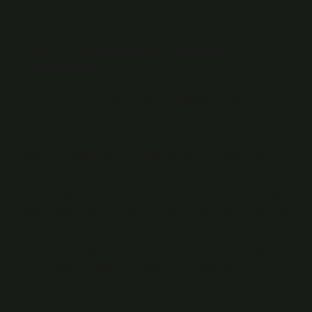
dönüştürücü bir deneyime dönüştürebilir.
Öğretim Yöntemleri ve Teknoloji
Entegrasyonu
21. yüzyıl eğitiminde teknoloji, pedagojik yöntemlerle
birleştiğinde öğrenmeyi zenginleştirir. Öğretim
yöntemleri, klasik anlatım yöntemlerinden dijital
öğrenme platformlarına kadar geniş bir yelpazede
uygulanabilir. Örneğin, flipped classroom (ters yüz sınıf)
modeli, öğrencilerin derse hazırlık yaparken teknolojiyi
kullanmasını, sınıf içi zamanı ise tartışma ve uygulamalı
etkinliklere ayırmasını sağlar. Bu yaklaşım,
öğrenme
stilleri
ve bireysel farklılıkları göz önünde bulundurur,
ayrıca
eleştirel düşünme
becerilerini pekiştirir.
Güncel araştırmalar, dijital oyun tabanlı öğrenmenin