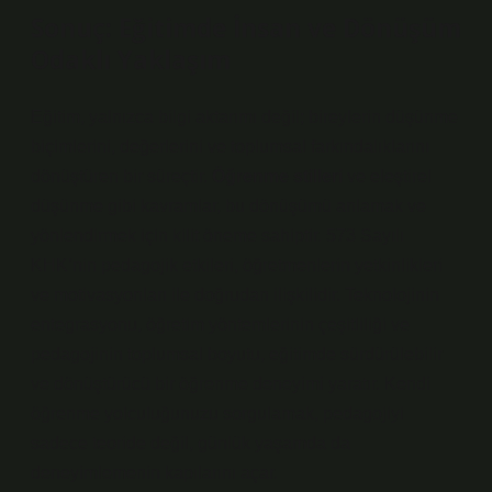
Sonuç: Eğitimde İnsan ve Dönüşüm
Odaklı Yaklaşım
Eğitim, yalnızca bilgi aktarımı değil; bireylerin düşünme
biçimlerini, değerlerini ve toplumsal farkındalıklarını
dönüştüren bir süreçtir.
Öğrenme stilleri
ve
eleştirel
düşünme
gibi kavramlar, bu dönüşümü anlamak ve
yönlendirmek için kilit öneme sahiptir. 573 Sayılı
KHK’nin pedagojik etkileri, öğretmenlerin yetkinlikleri
ve motivasyonları ile doğrudan ilişkilidir. Teknolojinin
entegrasyonu, öğretim yöntemlerinin çeşitliliği ve
pedagojinin toplumsal boyutu, eğitimde sürdürülebilir
ve dönüştürücü bir öğrenme deneyimi yaratır. Kendi
öğrenme yolculuğunuzu sorgulamak, pedagojiyi
sadece teoride değil, günlük yaşamda da
deneyimlemenin kapılarını açar.