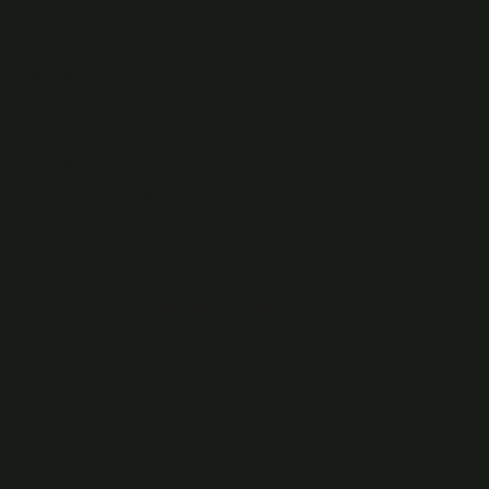
özellikle matematik ve fen bilimlerinde öğrencilerin
motivasyonunu ve başarı düzeyini artırdığını ortaya
koyuyor. Örneğin, Finlandiya’da yapılan bir pilot
çalışmada, dijital simülasyonlarla desteklenen fen
laboratuvarları, öğrencilerin deney tasarlama ve
sonuçları analiz etme becerilerini anlamlı ölçüde
geliştirmiştir. Bu tür uygulamalar, KHK ile düzenlenen
öğretmen yeterliliklerinin pedagojik kazanımlarla
buluşmasını sağlayabilir.
Pedagojinin Toplumsal Boyutları
Eğitim yalnızca bireysel bir deneyim değildir; toplumun
değerlerini ve normlarını yeniden üretir veya
dönüştürür. Pedagoji, sosyal eşitsizlikleri fark etme ve
bunlara çözüm üretme kapasitesini geliştirebilir.
Eleştirel düşünme
, öğrencilerin toplumsal olayları