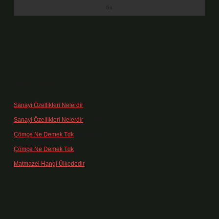
Son yorumlar
Sanayi Özellikleri Nelerdir
için
admin
Sanayi Özellikleri Nelerdir
için
Ağa
Çömçe Ne Demek Tdk
için
admin
Çömçe Ne Demek Tdk
için
Filiz
Matmazel Hangi Ülkededir
için
admin