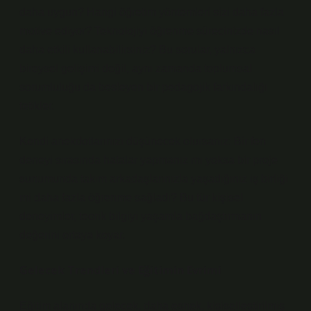
daha uygun? Hangi öğretim yöntemleri sizi daha fazla
motive ediyor? Teknolojiyi öğrenme sürecinizde nasıl
daha etkili kullanabilirsiniz? Bu sorular, yalnızca
bireysel gelişimi değil, aynı zamanda toplumsal
sorumluluğu da besleyen bir pedagojik farkındalığı
tetikler.
Kendi anekdotlarınızı düşünecek olursanız: Bir fen
deneyi sırasında hatalar yapmanız mı yoksa bir proje
sunumunda takım arkadaşlarınızla yaşadığınız iş birliği
mi daha fazla öğrenme sağladı? Bu tür kişisel
deneyimler, teorik bilgiyi yaşamla bağdaştırmanın
değerini ortaya koyar.
Gelecek Trendleri ve Eğitimin Evrimi
Eğitim alanında gelecek, daha esnek, kişiselleştirilmiş