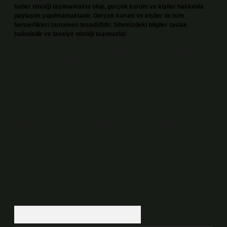
haber niteliği taşımamakta olup, gerçek kurum ve kişiler hakkında
paylaşım yapılmamaktadır. Gerçek kurum ve kişiler ile isim
benzerlikleri tamamen tesadüfidir. Sitemizdeki bilgiler taslak
halindedir ve tavsiye niteliği taşımazlar.
Sitemiz, 5651 Sayılı Kanun gereğince Bilgi Teknolojileri ve İletişim
Kurumu (BTK) tarafından onaylanmış bir Yer Sağlayıcı olarak hizmet
vermektedir. Bu nedenle, sitedeki içerikleri proaktif olarak denetleme
veya araştırma yükümlülüğümüz bulunmamaktadır. Ancak, üyelerimiz
yazdıkları içeriklerin sorumluluğunu taşımakta olup, siteye üye olarak bu
sorumluluğu kabul etmiş sayılırlar.
Hukuka ve yasal düzenlemelere aykırı olduğunu düşündüğünüz
içerikleri,
backlinkpanelicomtr@gmail.com
adresine bildirmeniz halinde,
ilgili içerikler yasal süre içerisinde sitemizden kaldırılacaktır.
Arama