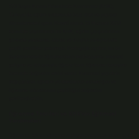
573 Sayılı Kanun Hükmünde Kararname (KHK),
Türkiye’de eğitim sisteminde bazı idari ve yapısal
düzenlemeleri içerir. Resmî olarak 19 Haziran 2018
tarihinde yayımlanan bu KHK, eğitim çalışanlarının
görevde yükselme, atama ve disiplin süreçlerinde
çeşitli yenilikler getirmiştir. Pedagojik açıdan, bu tür
düzenlemelerin öğretmenlerin motivasyonu, mesleki
gelişimi ve dolayısıyla öğrencilerin öğrenme deneyimi
üzerinde doğrudan etkisi vardır. Kurumsal yapıdaki
değişiklikler, öğretim yöntemlerinin esnekliğini ve
öğrenme ortamlarının çeşitliliğini doğrudan
şekillendirebilir.
Öğrenme Teorileri ve KHK’nin Eğitimsel
Yansımaları
Öğrenme, tek bir yönteme indirgenemeyecek kadar çok