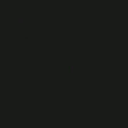
profesyonellere mor yakalı denebilir.
Kimler beyaz yaka?
Avukatlar, mimarlar, proje uzmanları, doktorlar, mühen
öğretmenler, hemşireler ve bankacılar beyaz yakalı mesl
operasyonel konuları yönetmekten sorumlu olan beyaz ya
Yeşil yaka kime denir
Yeşil yakalı çalışan, ekonominin marjinal sektörlerinde 
Yeşil yakalılar kimler
“Yeşil işler”, üretim, tarım, hizmet ve araştırma ve geli