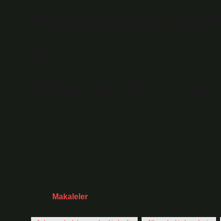
Beyaz yakalılar kimle
Sosyal bir sınıf olarak, beyaz yakalı çalışan profesyonel
ofiste veya başka bir idari ortamda gerçekleştirilebilir.
Sağlıkçılar hangi yak
Beyaz yakalı çalışanlar kimlerdir diye soracak olursak
vb. gibi yüksek vasıflı profesyonelleri kapsar çünkü bun
yüksek maaş almalarıdır.
Tarih:
Makaleler