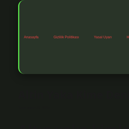
Anasayfa
Gizlilik Politikası
Yasal Uyarı
H
Altin Yaka Kime Den
Tarih: Ekim 23, 2024