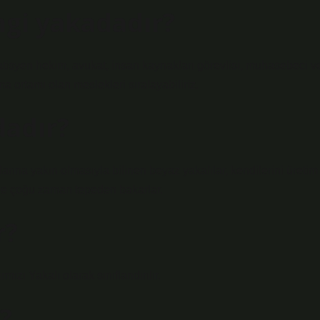
gi yakadadır?
pratisyen hekim, avukat, insan kaynakları görevlisi, muhasebeci v
 ortamı olan meslekleri sıralayabiliriz.
dadır?
arına yakın olmasıyla bilinen beyaz yakalılar, kendilerini üretim
rine çoğu zaman tepeden bakarlar.
r?
ızı Yakalı olarak sınıflandırılır.
?