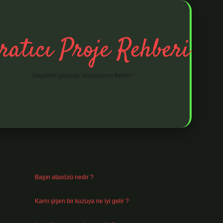
ratıcı Proje Rehberi
Hayalleri gerçeğe dönüştüren fikirler!
Sidebar
ilbet mobil giriş
ilbet giriş
piabella giriş adr
Son Yazılar
Başın atasözü nedir ?
Ağustos 6, 2026
Karnı şişen bir kuzuya ne iyi gelir ?
Ağustos 5, 2026