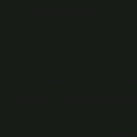
Devlet memurları han
Ofis iş kategorileri olarak; yönetici, bankacı, memur, 
dijital pazarlama uzmanı gibi genelde masa başı çalışma
Patronlar hangi yaka
Masa başı işlerde çalışması, temiz giyinmesi ve patronl
işçilerinden her zaman farklı görürler ve üretim işçile
Kırmızı yaka kimlerdi
Kırmızı Yakalı: Devlet memuru olarak çalışan herkes Kırm
Siyah yakalılar kimdir