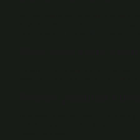
5510 sayılı Kanuna göre, hizmet akdi ile çalışanlar, ma
vergisinden muaf olan esnaf ve sanatkarlar, tarım işçileri
ekipman ortakları ile kamu görevlileri 4C kapsamına gi
Mavi yaka kime denir
Çalışanların meslek grupları genellikle yüksek öğrenim 
vasıfsız işçileri içeren işçiler; özellikle üretim merkez
Pembe yakalılar kiml
Beyaz yakalı çalışan, bakım odaklı bir alanda veya gel
kişidir. Bunlara güzellik sektöründeki işler, hemşirelik, 
meslekler dahil olabilir.