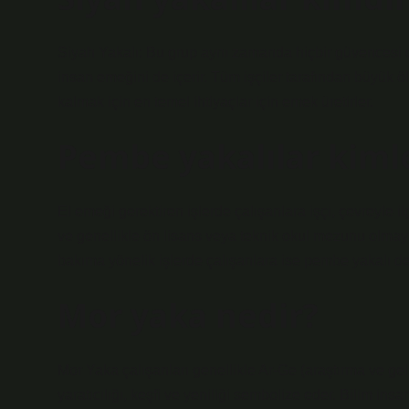
Siyah Yakalı: Bu grup aynı zamanda hiçbir güvencesi o
insan emeğini de içerir. Tüm işçiler tarafından büyük ölç
kalmak için en temel ihtiyaçlar için emek üretirler.
Pembe yakalılar kiml
El emeği gerektiren işlerde çalışanlara işçi, çevreyle il
ve genellikle ön lisans veya teknik okul mezunu olmayı 
bakıma yönelik işlerde çalışanlara ise pembe yakalı de
Mor yaka nedir?
Mor Yaka çalışanları genellikle Ar-Ge (araştırma ve ge
yaratıcılığı, keşfi ve yeniliği sembolize eder. Bilim insa