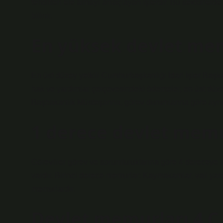
tehditleri ele almayı amaçlayan işlerdir. Bu sektörlerde
bilinir.
En yüksek devlet mem
En üst düzey yetkili Cumhurbaşkanlığı İdari İşler Başka
hak ve yardımlar çerçevesindeki ödemeler, en üst düzey
Başbakanlık Müsteşarına, görev durumlarına göre aynı 
1 derece devlet memu
Görevliler görev ve sorumluluklarına göre 4 dereceye a
vardır. Birinci derece memurlar: Kaymakamlar, vali yardı
memurlardır.
Devlet memurları 4 C