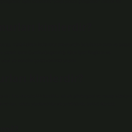
 çalışanlar aynı zamanda “yeşil yakalı çalışanlar” olarak da
urları kimlerdir?
nıdır. Yürürlükten kaldırılan mevzuatla belirlenen mali ve sosya
 yetkili olan Cumhurbaşkanlığı İdari İşler Başkanı ve
usul ve esaslar çerçevesinde yapılır.
rları kimlerdir?
yrılır. Her derecenin kendine ait ek göstergesi ve maaş katsayıs
mcıları, rektör yardımcıları ve profesörler birinci derece
 mi?