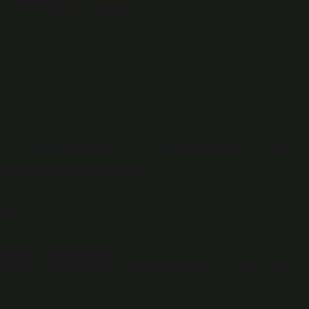
re denir?
ır. Ayrıca yüksek eğitim ve deneyime sahip kıdemli yönetici
timli veya deneyimli çalışanlardır. Örneğin; Bir şirketin insan
el müdürü maaşlı bir çalışandır.
r?
flandırılmayan çalışanların oranını ifade eder. Bu, hem mavi
le gelir elde etme yeteneği açısından bu iki kategori arasında