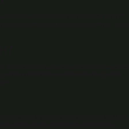
lmayan ve yasadışı çalışma koşullarıyla yönetilen “en ucuz”
üde dışlanan ve eleştirilen ve çaresiz bırakılan “işçiler”, hayatt
er?
gili işlerde çalışanlara yeşil yakalı, mavi ve beyaz arasında kala
gerektiren uzmanlıkları içeren işlerde çalışanlara gri yakalı,
nir.
liştirme) bölümünde çalışan profesyonelleri temsil eder. Bu renk
nları, mühendisler, tasarımcılar ve araştırma analistleri gibi