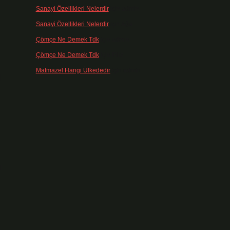
Sanayi Özellikleri Nelerdir
için
admin
Sanayi Özellikleri Nelerdir
için
Ağa
Çömçe Ne Demek Tdk
için
admin
Çömçe Ne Demek Tdk
için
Filiz
Matmazel Hangi Ülkededir
için
admin
l
ı