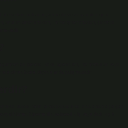
halle ve köy muhtarları, serbest meslek sahipleri, gelir
, anonim şirket ortakları, limited şirket ortakları, şirket ve
rmektedir.
?
görmemiş kişilerdir. İlkokul öğrencileri, lise mezunları veya
lerinde olmak üzere birçok alanda çalışmaktadır.
erdir?
eneksel olarak kadın işi olarak kabul edilen alanlarda çalışan
sosyal hizmet, öğretmenlik, sekreterlik işi veya dadılık gibi