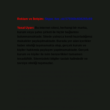
Reklam ve İletişim:
Skype: live:.cid.575569c608265c69
a
Yasal Uyarı:
Bu internet sitesi, herhangi bir marka,
kurum veya şahıs şirketi ile hiçbir bağlantısı
bulunmamaktadır. Sitede yalnızca kendi hazırladığımız
makaleler paylaşılmaktadır. Burada yer alan içerikler
haber niteliği taşımamakta olup, gerçek kurum ve
kişiler hakkında paylaşım yapılmamaktadır. Gerçek
kurum ve kişiler ile isim benzerlikleri tamamen
n
tesadüfidir. Sitemizdeki bilgiler taslak halindedir ve
tavsiye niteliği taşımazlar.
Sitemiz, 5651 Sayılı Kanun gereğince Bilgi Teknolojileri
ve İletişim Kurumu (BTK) tarafından onaylanmış bir Yer
Sağlayıcı olarak hizmet vermektedir. Bu nedenle, sitedeki
içerikleri proaktif olarak denetleme veya araştırma
yükümlülüğümüz bulunmamaktadır. Ancak, üyelerimiz
yazdıkları içeriklerin sorumluluğunu taşımakta olup, siteye
üye olarak bu sorumluluğu kabul etmiş sayılırlar.
Hukuka ve yasal düzenlemelere aykırı olduğunu