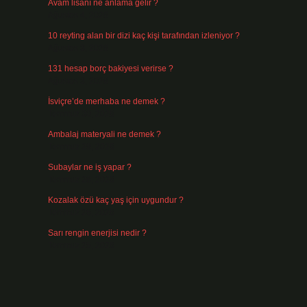
Avam lisanı ne anlama gelir ?
Ağustos 4, 2026
10 reyting alan bir dizi kaç kişi tarafından izleniyor ?
Ağustos 3, 2026
131 hesap borç bakiyesi verirse ?
Ağustos 3, 2026
İsviçre’de merhaba ne demek ?
Temmuz 30, 2026
Ambalaj materyali ne demek ?
Temmuz 29, 2026
Subaylar ne iş yapar ?
Temmuz 28, 2026
Kozalak özü kaç yaş için uygundur ?
Temmuz 26, 2026
Sarı rengin enerjisi nedir ?
Temmuz 25, 2026