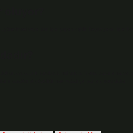
r oluyor?
, yönetimsel veya idari işler yapan kişidir. Beyaz yakalı işler bir
adadır?
; doktor, avukat, muhasebeci, mühendis, finans, pazarlama, satış
ların karakteristik özelliği mavi yakalı çalışanlara göre daha