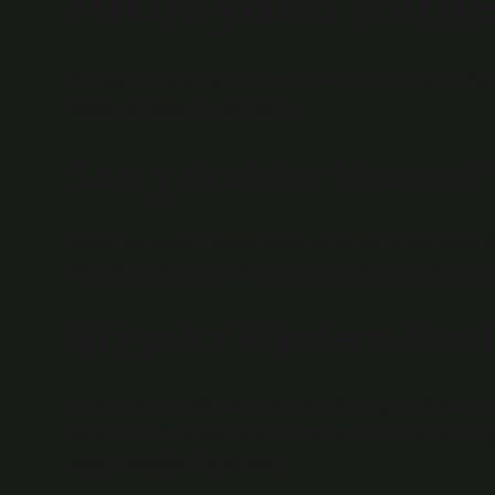
Altın yaka kimle
Sarı yakalı, beyaz yakalı personelin amiri konumundad
olarak da konumlandırılabilir.
Sarı yakalılar kimler?
Maaşlı çalışanlar beyaz yakalı çalışanlara göre daha eği
kaynakları uzmanı maaşlı bir çalışan iken, şirketin gen
Gri yaka kimlere deni
Beyaz yakalı, mavi yakalı veya beden işçisi olarak sını
yakalı hem de beyaz yakalı unsurları içeren ve genellik
kalan meslekleri ifade eder.