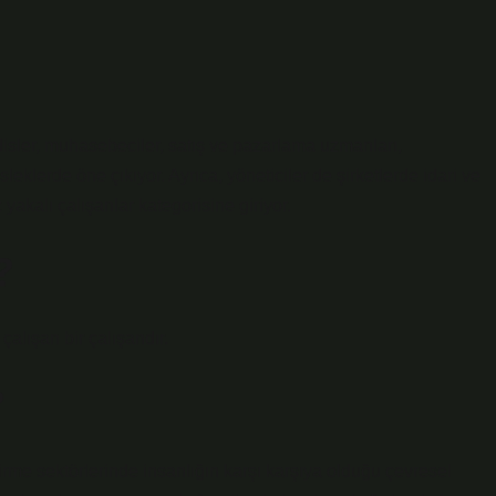
disler, muhasebeciler, satış ve pazarlama uzmanları,
eklerde öne çıkıyor. Ayrıca, yöneticiler de şirketlerde idari ve
kalı çalışanlar kategorisine giriyor.
?
çalışan bir çalışandır.
?
ştirme sektörlerinde insanlığın karşı karşıya olduğu çevresel