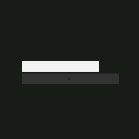
düşündüğünüz içerikleri,
backlinkpanelicomtr@gmail.com
adresine bildirmeniz halinde, ilgili içerikler yasal süre
içerisinde sitemizden kaldırılacaktır.
Arama
Son yorumlar