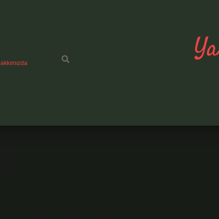
Ya
akkımızda
ir