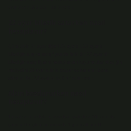
ürünün de 585×25 = 14’ü vardır.
22 ayar bilezik satarken nasıl
hesaplanır?
Çünkü biri 24 ayar diğeri 22 ayardır. 22 ayar bir
bileziğin alış ve satış fiyatı da farklıdır. 22 ayar bir
bileziğin satış fiyatını hesaplarken kuyumcular bileziğin
maliyetini 24 ayar altınla çarpar ve karlarını buna
eklerler. Bu, 22 ayar bileziğin fiyatını verir.
Altın bozdururken nasıl
hesaplanır?
1 gram altının dolar cinsinden fiyatı dolar/TL kuru ile
çarpılır. Bu işlem sonucunda 1 gram altının TL