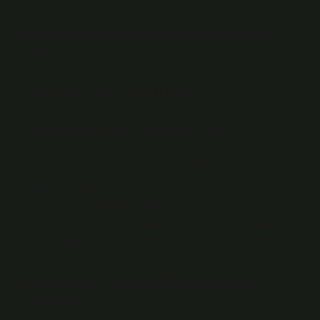
Ambulans hemşiresi eşit ağırlık
mı?
Hiçbir bakım sadece sayısal değildir.
Paramedik ayt istiyor mu?
Ana ve Acil Yardım Departmanı 2025, altta yatan ve
başarı sıralaması Osym ve Yök tarafından resmi olarak
açıklandı. Bu bölümde eğitim almak için, dijital puan
tipinde TYT’den (temel yeterlilik testi) belirli bir altta
yatmak gerekir.
Ambulans hemşireliği sayısal mı
sözel mi?