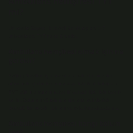
Ambulans hemşiresi TYT
mi?
Üniversite Sayısı: İlk ve Acil Servis toplam 145
üniversitede. TYT nokta türünde.
Ambulans hemşiresi olmak için ne
gerekli?
Sağlık görevlileri için hemşire olmak için, bir doktor
öğrenmek için bir toplumda veya teknik bir kolejde bir
EMT eğitim programına (sertifikalı acil tıbbi teknisyen)
katılın. Solunum yönetimi, ambulans, acil destek
prosedürleri ve etkili bir tanı yoluyla ders alacaksınız.
Ambulans hemşiresi hangi bölüm
lise?