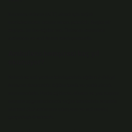
Kurtarma doktoru (ATT) olmak için sağlık
mesleklerinden mezun olmak yeterlidir. Başka bir
deyişle, bir lise eğitimi var. Önlisans mezunları
ambulans ve acil durum teknisyenleridir.
Ambulans hemşiresi kaç yıl
okunuyor?
Birincil ve acil yardım teknisyeninin eğitimi 2 (iki) yıl
önlisans derecesidir. Eğitim teorik ve pratik olarak
korunmaktadır. Pratik eğitimde, dönem ve yaz stajının
sorumlu uygulamalarında sağlık tesislerinin sorumlu
birimleri (112 ambulans istasyonu ve acil servis)
gerçekleştirilmektedir.