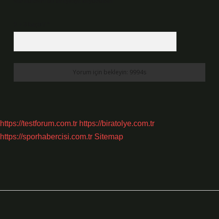
site adresim bu tarayıcıya kaydedilsin.
5 + 3 kaçtır?
*
https://testforum.com.tr
https://biratolye.com.tr
https://sporhabercisi.com.tr
Sitemap