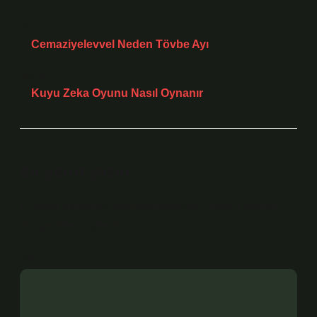
Önceki Yazı
Cemaziyelevvel Neden Tövbe Ayı
Sonraki Yazı
Kuyu Zeka Oyunu Nasıl Oynanır
Bir yanıt yazın
E-posta adresiniz yayınlanmayacak.
Gerekli alanlar
*
ile işaretlenmişlerdir
Yorum