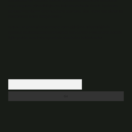
vermektedir. Bu nedenle, sitedeki içerikleri proaktif olarak denetleme
veya araştırma yükümlülüğümüz bulunmamaktadır. Ancak, üyelerimiz
yazdıkları içeriklerin sorumluluğunu taşımakta olup, siteye üye olarak bu
sorumluluğu kabul etmiş sayılırlar.
Hukuka ve yasal düzenlemelere aykırı olduğunu düşündüğünüz
içerikleri,
backlinkpanelicomtr@gmail.com
adresine bildirmeniz halinde,
ilgili içerikler yasal süre içerisinde sitemizden kaldırılacaktır.
Arama