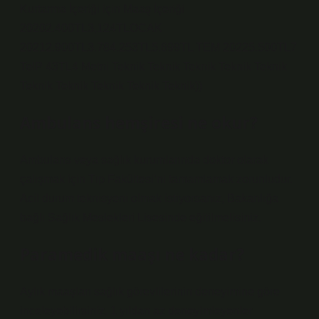
Kurtarma İçeriği için Maaş İçeriği
20202.400TL3,124TLOCAK
20212.900TL3.784.253TL5.699TL TEM 20225.500TL7
TelP 43TL4 Metni Teknik Teknik Teknik Teknik Teknik
Teknik Teknik Teknik Teknik Teknik))
Ambulans hemşiresi ne okur?
Ambulans veya sağlık kurumlarında doktor olarak
çalışmak için Tıp Fakültesi’ni tamamlamak zorunludur.
Acil durum teknisyeni olmak istiyorsanız, Bakanlığa
bağlı Sağlık Meslekleri Lisesinde eğitilmelisiniz.
Paramedik maaşı ne kadar?
Aylık maaşları sağlık görevlilerinin deneyimine göre
inceleyebilirsiniz. 1 yıldan az deneyimleyenler