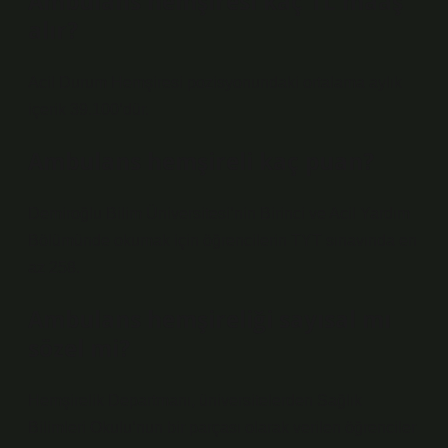
Ambulans hemşiresi kaç TL maaş
alır?
Acil Durum Hemşiresi pozisyonundaki ortalama aylık
içerik 39.100’dür.
Ambulans hemşireli kaç puan?
Demiroğlu Bilim Üniversitesi’nin Birinci ve Acil Yardım
Bölümünde okumak için öğrencilerin TYT sınavında en
az 258.
Ambulans hemşireliği sayısal mı
sözel mi?
Hemşirelik Departmanı, üniversitelerden Sağlık
Bilimleri Okulu’nun bir parçası olarak verilen öğrenciler