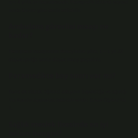
için 4 yıllık bir departmandır. Hemşirelik bölümü sayısal
nokta türüne göre tercih edilebilir.
Ambulans görevlisi maaşı ne
kadar?
Hemşirelik maaşlarının deneyimine göre, 1 – 1 yıl 22
düşük içeriğe sahip düşük maaş geçerlidir.
Paramedikte boy sınırı var mı?
Buna ek olarak, öğrenci adayının büyüklüğü ve ağırlığı
Tıp Kurulu raporunda belirlenmelidir. Erkek Öğrenciler
1.
Sağlık meslek lisesinde en iyi
bölüm hangisi?