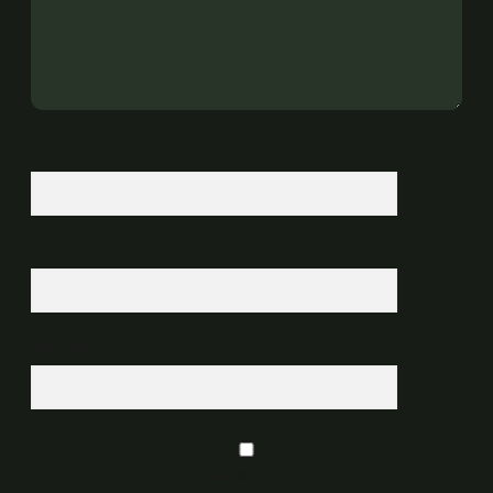
İsim*
E-Posta*
Web Sitesi
Daha sonraki yorumlarımda kullanılması için adım, e-posta adresim ve