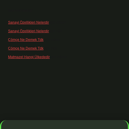
Son yorumlar
Sanayi Özellikleri Nelerdir
için
admin
Sanayi Özellikleri Nelerdir
için
Ağa
Çömçe Ne Demek Tdk
için
admin
Çömçe Ne Demek Tdk
için
Filiz
Matmazel Hangi Ülkededir
için
admin
ş adresi
https://www.betexper.xyz/
betci bahis
betci giriş
https://betc