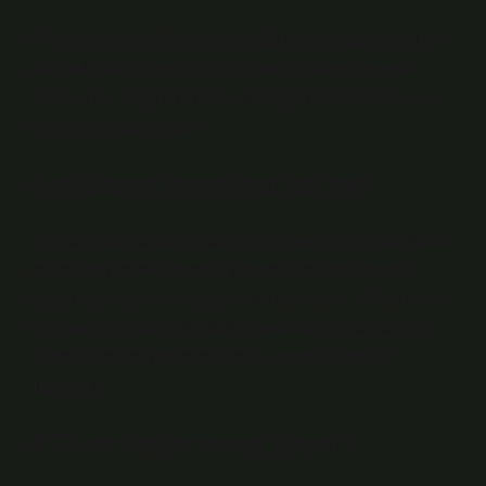
Profesyonel lise öğrencileri sağlık alanındaki üç şube
arasında seçim yapabilirler: Ebe Asistanı, Hemşire
Yardımcısı, Sağlık Teknisyeni. Sağlık Profesörü Lisesi
hemşire yardımcısıdır.
Ambulans hemşiresi adı ne?
Acil servislerde sağlık görevlileri (resmi isim, ambulans
ve acil bakım teknisyeni), yaşam zincirinin anahtarı
olarak tanımlanır ve hastanenin önündeki acil bakımın
en önemli kısmını oluşturur; Genellikle ilk başta kritik
hastaları müdahale eden veya yaralayan bir tıp
uzmanıdır.
ATT ne kadar maaş alıyor?