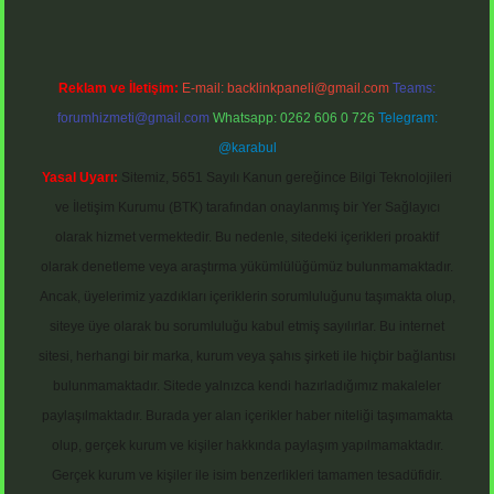
Reklam ve İletişim:
E-mail:
backlinkpaneli@gmail.com
Teams:
forumhizmeti@gmail.com
Whatsapp: 0262 606 0 726
Telegram:
@karabul
Yasal Uyarı:
Sitemiz, 5651 Sayılı Kanun gereğince Bilgi Teknolojileri
ve İletişim Kurumu (BTK) tarafından onaylanmış bir Yer Sağlayıcı
olarak hizmet vermektedir. Bu nedenle, sitedeki içerikleri proaktif
olarak denetleme veya araştırma yükümlülüğümüz bulunmamaktadır.
Ancak, üyelerimiz yazdıkları içeriklerin sorumluluğunu taşımakta olup,
siteye üye olarak bu sorumluluğu kabul etmiş sayılırlar. Bu internet
sitesi, herhangi bir marka, kurum veya şahıs şirketi ile hiçbir bağlantısı
bulunmamaktadır. Sitede yalnızca kendi hazırladığımız makaleler
paylaşılmaktadır. Burada yer alan içerikler haber niteliği taşımamakta
olup, gerçek kurum ve kişiler hakkında paylaşım yapılmamaktadır.
Gerçek kurum ve kişiler ile isim benzerlikleri tamamen tesadüfidir.