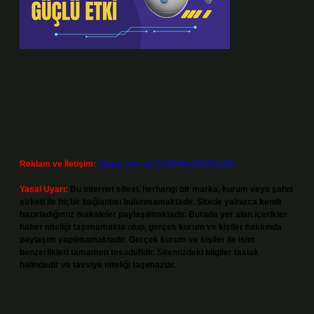
Reklam ve İletişim:
Skype: live:.cid.575569c608265c69
Yasal Uyarı:
Bu internet sitesi, herhangi bir marka, kurum veya şahıs
şirketi ile hiçbir bağlantısı bulunmamaktadır. Sitede yalnızca kendi
hazırladığımız makaleler paylaşılmaktadır. Burada yer alan içerikler
haber niteliği taşımamakta olup, gerçek kurum ve kişiler hakkında
paylaşım yapılmamaktadır. Gerçek kurum ve kişiler ile isim
benzerlikleri tamamen tesadüfidir. Sitemizdeki bilgiler taslak
halindedir ve tavsiye niteliği taşımazlar.
Sitemiz, 5651 Sayılı Kanun gereğince Bilgi Teknolojileri ve İletişim
Kurumu (BTK) tarafından onaylanmış bir Yer Sağlayıcı olarak hizmet