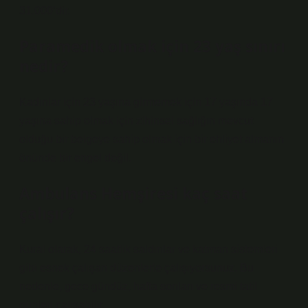
31.000’dir.
Paramedik olmak için 23 yaş sınırı
nedir?
Kadınlar için 23 yaşına girmemek için 17 yaşında 17
yaşına sahip olmak için zihinsel sağlığın mevcut
olduğu bir belgeye sahip olmak için bir ehliyet almanın
önünde bir engel değil.
Ambulans Hemşiresi kaç saat
çalışır?
Kural olarak, 24 saatlik saldırılar ve katman sistemleri
gibi esnek çalışan düzenlerle çalışıyorsunuz. Bu
nedenle, gece gündüz, hafta sonları ve resmi tatil
günleri çalışabilir.