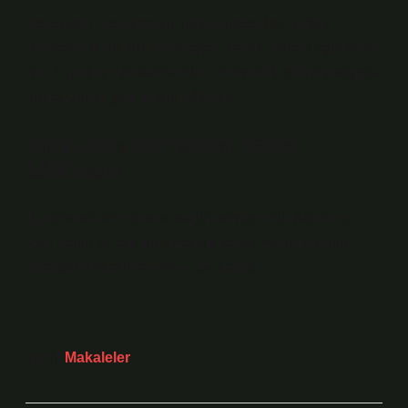
Hemşirelik Departmanı, üniversitelerden Sağlık
Bilimleri Okulu’nun bir parçası olarak verilen öğrenciler
için 4 yıllık bir departmandır. Hemşirelik bölümü sayısal
nokta türüne göre tercih edilebilir.
Ambulans hemşiresi hangi
bölümde?
Birincisi ve acil servisi, sağlık sektöründe önemli bir
yere sahip ve acil durumlarda sağlık mesleklerinin
akrabalarına talimat veren bir alandır.
Tarih:
Makaleler