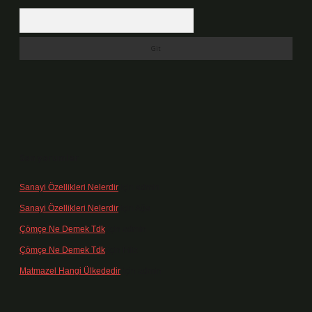
Arama
Son yorumlar
Sanayi Özellikleri Nelerdir
için
admin
Sanayi Özellikleri Nelerdir
için
Ağa
Çömçe Ne Demek Tdk
için
admin
Çömçe Ne Demek Tdk
için
Filiz
Matmazel Hangi Ülkededir
için
admin