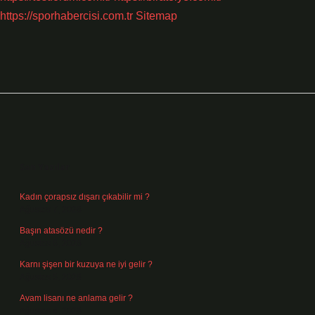
https://sporhabercisi.com.tr
Sitemap
Sidebar
Son Yazılar
Kadın çorapsız dışarı çıkabilir mi ?
Ağustos 7, 2026
Başın atasözü nedir ?
Ağustos 6, 2026
Karnı şişen bir kuzuya ne iyi gelir ?
Ağustos 5, 2026
Avam lisanı ne anlama gelir ?
Ağustos 4, 2026