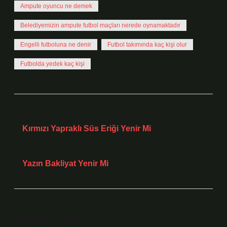
Ampute oyuncu ne demek
Belediyemizin ampute futbol maçları nerede oynamaktadır
Engelli futboluna ne denir
Futbol takımında kaç kişi olur
Futbolda yedek kaç kişi
Önceki Yazı
Kırmızı Yapraklı Süs Eriği Yenir Mi
Sonraki Yazı
Yazın Bakliyat Yenir Mi
Bir yanıt yazın