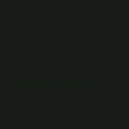
beri Uluslararası Görme Engelliler Spor Federasyonu
(IBSA) tarafından yönetilmekte ve FIFA’nın değiştirilmiş
kurallarına göre oynanmaktadır.
Ampute Futbol Ligi ne zaman
kuruldu?
Bize Türkiye’deki lig hakkında biraz bilgi verebilir
misiniz? İsmail Temiz: Ampute Futbol Ligi 2009-2010
sezonunda 14 takımla kuruldu. Ligin sonunda iki takım
çekildi ve 12 takım kaldı.
2024 ampute futbol dünya
kupasını kim kazandı?
Türkiye Ampute Futbol Milli Takımı, Türkiye’yi ampute
futbol müsabakalarında temsil eden takımdır. 2003