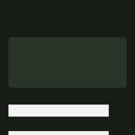
E-posta adresiniz yayınlanmayacak.
Gerekli alanlar
*
ile işaretlenmişlerdir
Yorum
İsim*
E-Posta*