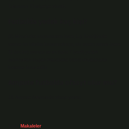
Takımımız Türkiye’ye döndü.
Futbolda yedek kaç kişi?
(2) Müsabaka başlamadan önce, Lig Tüzüğünde
aksine bir hüküm bulunmadıkça, biri kaleci olmak üzere
11 (on bir) oyuncu ve en fazla 7 (yedi) yedek
oyuncudan oluşan müsabaka listesi imzalanarak
hakeme ibraz edilir.
Ampute futbolda ofsayt olur mu?
15. Ampute futbolunda ofsayt yoktur.
Tarih:
Makaleler