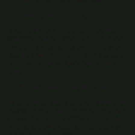
1 takım kaç kişiden oluşur?
10 Mart 2023’te incelenen kararlı sürüm gösteriliyor.
İncelenmeyi bekleyen bir değişiklik var. Bir takım veya
müfreze, bir tümenden daha büyük veya bir bölükten
daha küçük, genellikle 35 ila 55 kişiden oluşan, sayıları
ihtiyaç ve koşullar gerektirdiğinde değişen bir askeri
birimdir.
Futbol takımında kaç kişi olur?
Futbol, ​​her biri benzersiz küresel bir top kullanan on bir
oyuncudan oluşan iki takım arasında oynanan bir takım
sporudur. 21. yüzyıl itibarıyla 200’den fazla ülkede 250
milyondan fazla oyuncu tarafından oynanmaktadır ve