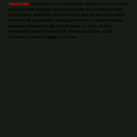
Yasal Uyarı:
Bu internet sitesi, herhangi bir marka, kurum veya şahıs
şirketi ile hiçbir bağlantısı bulunmamaktadır. Sitede yalnızca kendi
hazırladığımız makaleler paylaşılmaktadır. Burada yer alan içerikler
haber niteliği taşımamakta olup, gerçek kurum ve kişiler hakkında
paylaşım yapılmamaktadır. Gerçek kurum ve kişiler ile isim
benzerlikleri tamamen tesadüfidir. Sitemizdeki bilgiler taslak
halindedir ve tavsiye niteliği taşımazlar.
Sitemiz, 5651 Sayılı Kanun gereğince Bilgi Teknolojileri ve İletişim
Kurumu (BTK) tarafından onaylanmış bir Yer Sağlayıcı olarak hizmet
vermektedir. Bu nedenle, sitedeki içerikleri proaktif olarak denetleme
veya araştırma yükümlülüğümüz bulunmamaktadır. Ancak, üyelerimiz
yazdıkları içeriklerin sorumluluğunu taşımakta olup, siteye üye olarak bu
sorumluluğu kabul etmiş sayılırlar.
Hukuka ve yasal düzenlemelere aykırı olduğunu düşündüğünüz
içerikleri,
backlinkpanelicomtr@gmail.com
adresine bildirmeniz halinde,
ilgili içerikler yasal süre içerisinde sitemizden kaldırılacaktır.