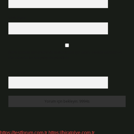
Web Sitesi
Daha sonraki yorumlarımda kullanılması için adım, e-posta adresim ve
site adresim bu tarayıcıya kaydedilsin.
6 + 2 kaçtır?
*
https://testforum.com.tr
https://biratolye.com.tr