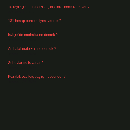
10 reyting alan bir dizi kaç kişi tarafından izleniyor ?
Ağustos 3, 2026
131 hesap borç bakiyesi verirse ?
Ağustos 3, 2026
İsviçre’de merhaba ne demek ?
Temmuz 30, 2026
Ambalaj materyali ne demek ?
Temmuz 29, 2026
Subaylar ne iş yapar ?
Temmuz 28, 2026
Kozalak özü kaç yaş için uygundur ?
Temmuz 26, 2026