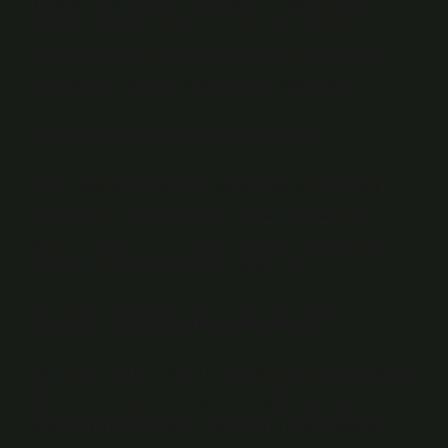
Ampute ne demektir? Ampütasyon, travma veya
ameliyat sonrası kol veya bacağın bir kısmının
kesilerek vücuttan ayrılması durumunu tanımlarken,
ampütasyon, uzuvları kesilen kişiyi ifade eder.
Ampute Messi ne demek?
Genç yaşta geçirdiği trafik kazasında sağ bacağını
kaybeden ve “Ampute Messi” olarak tanınan milli
futbolcu Barış Telli’nin hayat hikayesi, “Hayatla Barış”
ismiyle sinemada izleyiciyle buluşacak.
Engelli futboluna ne denir?
GİRİŞ VE TARİH. Futbol (5 oyuncu), aynı zamanda kör
futbolu olarak da bilinir, görme engelli sporcular için
futboldan uyarlanmış bir spordur. Bu spor, 1996’dan