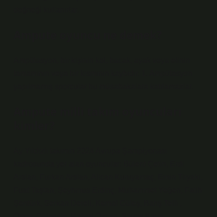
değneği kullanırlar.
Ampute oyuncu ne demek?
Ampütasyon, bir kişinin kol, bacak, ayak veya elinin
tamamının veya bir kısmının kaybıdır. 1. Ampütasyon
yapılmamış sporcular bu müsabakalara katılamazlar.
Ampute milli takım oyuncuları
kimler?
Ay Yıldızlı takımın 2024 Avrupa Şampiyonası
kadrosunda yer alan oyuncular: Bülent Çetin, Erdi
Arslan, Furkan Arslan, Alican Kuruyamaç, Emin Tiryaki,
Fuat Taştan, Şeyhmus Erdinç, Muhammet Yeğen, Fatih
Şentürk, Serkan Dereli, Kemal Güleş, Barış Telli ,
Ömer. Güleryüz, Rahmi Özcan, Savaş Kaya.