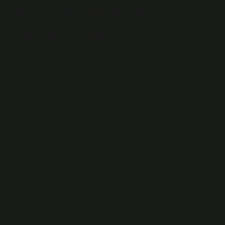
Ampute futbol takımı kaç
kişiden oluşur?
Her takım; 1 kaleci ve 6 oyuncudan oluşur. Kaleciler
birer kolludur. Maçlar; 25’er dakikalık iki yarıdan ve
10’ar dakikalık bir yarıdan oluşur. Taç atışı ayakla
yapılır.
Ampute futbol nedir, nasıl
oynanır?
AMPUT FUTBOLU NEDİR? Ampute futbolu, yedi
kişilik takımlar tarafından oynanan ve ampute
oyuncuları birbirine karşı oynayan bir futbol türüdür.
Oyuncuların yalnızca bir bacağı kesilmişken, kalecilerin
üst bacağı kesilmiştir. Oyuncular oyun sırasında koltuk