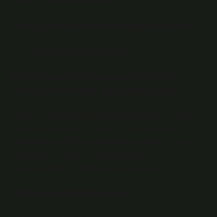
dünyanın en popüler sporudur.
Ampute futbolda ofsayt olur mu?
15. Ampute futbolunda ofsayt yoktur.
Belediyemizin ampute futbol
maçları nerede oynamaktadır?
Saha tamamlandığında Pendik Engelli Spor Kulübü
futbol takımı tüm lig maçlarını burada oynayacak.
Amatör spor kulüplerine desteğini sürdüren Pendik
Belediyesi, amputelerin futbol maçlarının
oynanabileceği bir futbol sahası inşa ediyor.
Ampute kimlere denir?