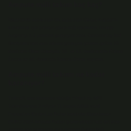
Ampute milli takım kaç kaç?
Müzesinde eksik olan tek kupa olan Dünya Kupası’nı
kazanmak için sahaya çıkan milli takımımız, finalde
Angola’yı 4-1 yenerek şampiyon oldu. Galatasaray Nef
Stadyumu’nda milli takıma galibiyeti getiren golleri 19.
dakikada Ömer Güleryüz, 31. ve 43. dakikalarda Rahmi
Özcan ve 49. dakikada Serkan Dereli kaydetti.
Ampute milli takımı ne kadar
kazanıyor?
Turkcell, ana sponsoru olduğu Yıldızlı Ay Milli
Takımlarımıza 3 milyon TL başarı ödülü verdi.
Fransa’nın Evian-Les Bains kentinde düzenlenen
EURO 2024 Ampute Futbol Şampiyonası’nda üst üste
üçüncü kez şampiyon olan Ampute Futbol Milli