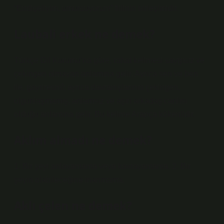
“Endişeliyim, umursuyorum” fiilinin birleşimidir.
Laubali erkek ne demek?
Türkçe Dil Kurumu’na göre, rahat kelimesi saygısız ve
çekingen olmayan anlamına gelir. Ayrıca sen ve ben
ile, gayriresmî; ayrıca davranışlarının çekingen,
olgunlaşmamış, anlamsız ve aşırı arkadaş canlısı
olduğu anlamına gelir. Bu kelime Arapça kökenlidir.
Aklım almadı ne demek?
1. Bir şeyi anlayamama veya kavrayamama. 2. Bir
şeyin olabileceğine inanmama.
Aklı çelen ne demek?