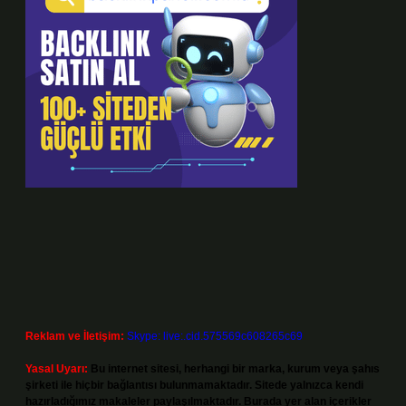
Reklam ve İletişim:
Skype: live:.cid.575569c608265c69
Yasal Uyarı:
Bu internet sitesi, herhangi bir marka, kurum veya şahıs
şirketi ile hiçbir bağlantısı bulunmamaktadır. Sitede yalnızca kendi
hazırladığımız makaleler paylaşılmaktadır. Burada yer alan içerikler