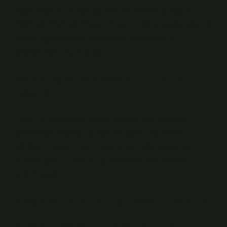
“Eğlenmek” TDK sözlüğünde ne anlama geliyor?
“Eğlendirmek” kelimesinin Türk Dil Kurumu sözlüğünde
tanımı, eğlendirmek, oyalamak, durdurmak ve
rahatlatmak anlamına gelir.
Nasip eylemek deyiminin anlamı
nedir?
Grant, bir şeyin elde etmek istediği şeyi istemesi
durumudur. İnsanlar genellikle bunu elde etmek
istedikleri şeylerin verilmesi anlamında kullanırlar.
TDK’ya göre “Grant” bir günlük ücret talep etmek
anlamına gelir.
Kıyamet kopmak bir deyim midir?
Türkçede en çok kullanılan ifadelerden biri de