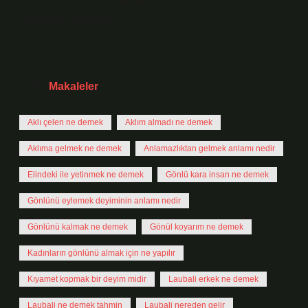
“Kıyamet” ifadesidir.
Tarih:
Makaleler
Aklı çelen ne demek
Aklım almadı ne demek
Aklıma gelmek ne demek
Anlamazlıktan gelmek anlamı nedir
Elindeki ile yetinmek ne demek
Gönlü kara insan ne demek
Gönlünü eylemek deyiminin anlamı nedir
Gönlünü kalmak ne demek
Gönül koyarım ne demek
Kadınların gönlünü almak için ne yapılır
Kıyamet kopmak bir deyim midir
Laubali erkek ne demek
Laubali ne demek tahmin
Laubali nereden gelir