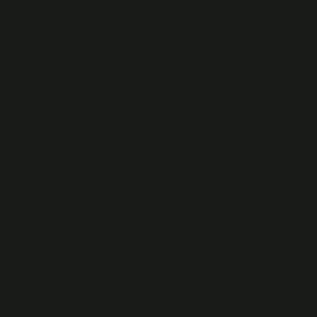
[1] Birinin kendi niyetini veya kararını engellemek.
Elindeki ile yetinmek ne demek?
Dil devrimiyle hayatımıza giren ve günlük hayatta sıkça
kullanılan “kanına sahip olmak” kelimesi, elindekiyle
yetinmeyi bilmek, daha fazlasını istememek ve daha
azına göz dikmemek anlamına geliyor.
Gönül koyarım ne demek?
Kırılmak, kırılmak, kırılmak. Aşık olmak.
Kadınların gönlünü almak için ne
yapılır?
Bir kadının kalbini nasıl kazanacağınızı ve kalbinde