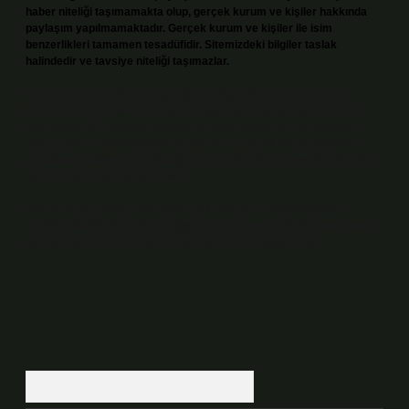
haber niteliği taşımamakta olup, gerçek kurum ve kişiler hakkında
paylaşım yapılmamaktadır. Gerçek kurum ve kişiler ile isim
benzerlikleri tamamen tesadüfidir. Sitemizdeki bilgiler taslak
halindedir ve tavsiye niteliği taşımazlar.
Sitemiz, 5651 Sayılı Kanun gereğince Bilgi Teknolojileri ve İletişim
Kurumu (BTK) tarafından onaylanmış bir Yer Sağlayıcı olarak hizmet
vermektedir. Bu nedenle, sitedeki içerikleri proaktif olarak denetleme
veya araştırma yükümlülüğümüz bulunmamaktadır. Ancak, üyelerimiz
yazdıkları içeriklerin sorumluluğunu taşımakta olup, siteye üye olarak bu
sorumluluğu kabul etmiş sayılırlar.
Hukuka ve yasal düzenlemelere aykırı olduğunu düşündüğünüz
içerikleri,
backlinkpanelicomtr@gmail.com
adresine bildirmeniz halinde,
ilgili içerikler yasal süre içerisinde sitemizden kaldırılacaktır.
Arama