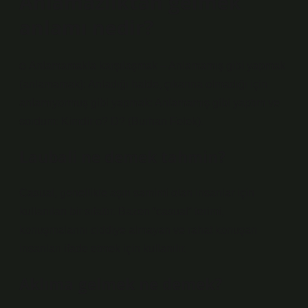
Anlamazlıktan gelmek
anlamı nedir?
ѻ Anlamamakla karşılaşmak – Anlamamış gibi yapmak
(anlamamak): Anladığı halde, çıkarına olmadığı için
anlamıyormuş gibi yapmak: Anlamamış gibi yaptım ve
sordum: Kimdir o? D? (Burhan Felek).
Laubali ne demek tahmin?
Casual, genellikle aşırı samimi olan insanlar için
kullanılan bir sıfattır. Bazen “casual” terimi,
konuşmalarını ciddiye almayan ve rahat konuşan
insanları ifade etmek için kullanılır.
Aklıma gelmek ne demek?