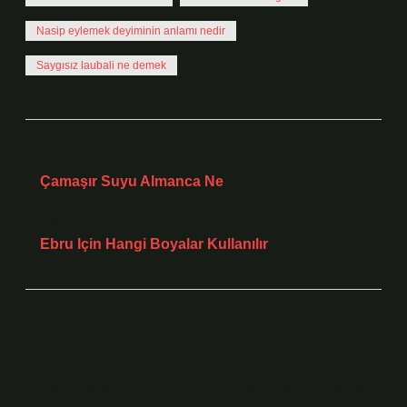
Nasip eylemek deyiminin anlamı nedir
Saygısız laubali ne demek
Önceki Yazı
Çamaşır Suyu Almanca Ne
Sonraki Yazı
Ebru Için Hangi Boyalar Kullanılır
Bir yanıt yazın
E-posta adresiniz yayınlanmayacak.
Gerekli alanlar
*