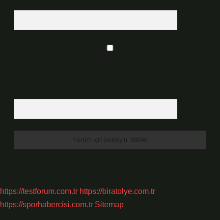
Web Sitesi
Daha sonraki yorumlarımda kullanılması için adım, e-posta adresim ve
site adresim bu tarayıcıya kaydedilsin.
6 + 2 kaçtır?
*
https://testforum.com.tr
https://biratolye.com.tr
https://sporhabercisi.com.tr
Sitemap