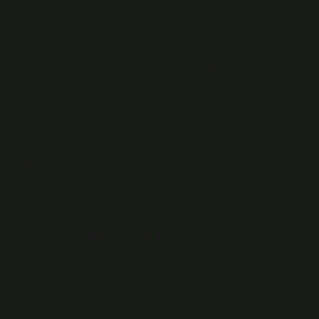
Eylem. [2] Bir şey hakkında düşünmek, bir şey
planlamak.
Gönlünü kalmak ne demek?
1. İsteyip de elde edemediğiniz bir şeyden
vazgeçmeyin. 2. Alınganlık göstermeyin.
Saygısız laubali ne demek?
Laubali: Saygısız, çekingen; rahat, abartılı, anlamsız.
Laubali nereden gelir?
Arapça lā ubālī لا اُبالي “Umursamıyorum” cümlesinden
bir alıntıdır. Bu ifade, Arapça lā لا “olumsuzluk parçacığı”
ve Arapça bwl kökünden türetilen ubālī اُبالي