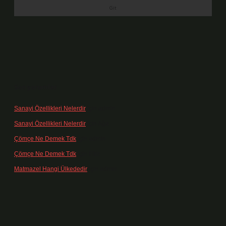
Son yorumlar
Sanayi Özellikleri Nelerdir
için
admin
Sanayi Özellikleri Nelerdir
için
Ağa
Çömçe Ne Demek Tdk
için
admin
Çömçe Ne Demek Tdk
için
Filiz
Matmazel Hangi Ülkededir
için
admin