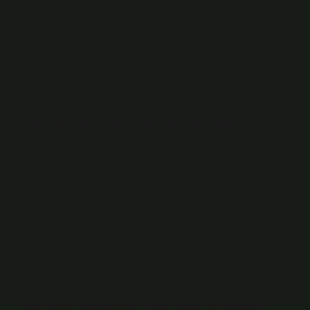
nasıl yer edineceğinizi birlikte keşfedelim. … İletişimde
kalın. … 3. Her zaman tutarlı davranın. … Küçük
sürprizleri kaçırmayın. … 5. Romantik anlar yaratın. …
Birlikte zaman geçirin ve eğlenin. … 7. Paylaşımcı
olmaya dikkat edin…•20 Mart 2022
Gönlü kara insan ne demek?
Başkaları hakkında kötü düşünen ve onların iyiliğini
istemeyenler.
Gönlünü eylemek deyiminin
anlamı nedir?
“Eylem” kelimesi, bir gönül yaratmak, yani saygı
kazanmak anlamına gelir. Birinin yüreğini ifade etmek
veya birinin utangaçlığını ifade etmek için kullanılır.