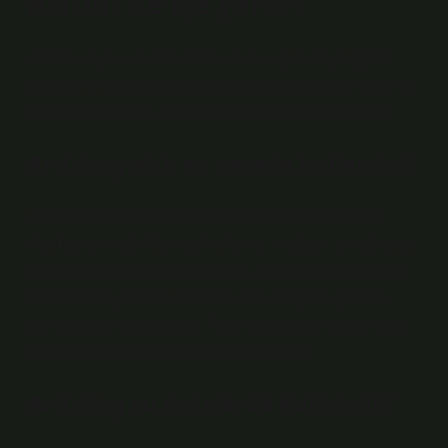
Arıtım ne işe yarar?
Arıtma veya su arıtma sistemleri, yaşam kaynağımız
olan su ve su kaynaklarından elde edilen içme suyu ve
kullanım suyunun arıtılmasını sağlayan sistemlerdir.
Arıtılmış atık su nerede kullanılır?
Arıtılmış atık suyumuzun yeniden kullanım alanları
oldukça geniştir. Tarımsal sulama, endüstri, yeraltı suyu
beslemesi ve tuvalet sifon suyu, yeşil alan sulama vb.
Hedeflenen yeniden kullanım tüm dünyada giderek
daha yaygın hale geliyor. Arazi sulama ve yeraltı suyu
beslemesi için yaygın olarak kullanılıyor.
Arıtılmış su nerelerde kullanılır?