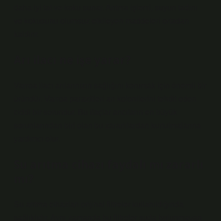
daha iyi tat ve koku sunar. Arıtma işlemi, suyun tadını
ve kokusunu olumsuz etkileyen maddeleri ortadan
kaldırır.
Arı ilacı ne işe yarar?
Varroa ilacı arılarınızın sağlığını korumak için önemli bir
üründür. Varroa parazitleri arı kolonilerini tehdit eden
ciddi bir sorundur. Bu ilaçlar arıcıların en büyük
sorunlarından biri olan bu zararlılardan kurtulmalarına
yardımcı olur.
Su arıtma cihazı faydalı mı zararlı
mı?
Su arıtma cihazları orijinal filtreler kullanıldığında
sağlıklıdır. Aynı zamanda bu filtreler suda bulunmayan