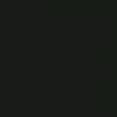
suyuyla karıştırılabilir.
Arıtma suyu ütüde kullanılır mı?
Su arıtma cihazıyla arıtılan suyu nerelerde
kullanabilirim? Su arıtma sisteminizden çıkan suyu; 1-
İçebilirsiniz, 2-Yemek, çay, kahve vb. içeceklerde
kullanabilirsiniz, 3-Antibiyotik hazırlanmasında
kullanabilirsiniz, 4-Sebze ve meyvelerin (ıspanak,
marul vb.) yıkanmasında kullanabilirsiniz, 5-Ütü suyu
olarak kullanabilirsiniz.
Arıtılmış suyun kalitesini nasıl
anlarız?
Su kalitesini belirlemek için ölçümler konusunda
merakınız varsa, temizlik suyunda kaç PPM olması