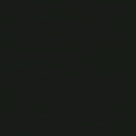
gerektiği konusunda, TDS değerinin minimum 0 PPM,
maksimum 60 PPM olması beklenir. Ancak bu değerler
göz önüne alındığında suyun güvenilir olduğu
söylenebilir. Suyun saflık seviyesi, TDS cihazı
kullanılarak suyun iletkenliğinin ölçülmesiyle belirlenir.
Arıtılmış su saf su mu?
Saflığı nedeniyle, damıtılmış su genellikle
laboratuvarlarda ve tıbbi tesislerde kullanılır. Arıtılmış
su, damıtılmış sudan daha sık tüketilse de, damıtılmış
su kirleticilerden tamamen arındırılmış olduğundan
içilmesi hala güvenlidir.5 Ağustos 2022Damıtılmış su,
saflığı nedeniyle laboratuvarlarda ve tıbbi tesislerde
kullanılır. Arıtılmış su, damıtılmış sudan daha sık
tüketilse de, damıtılmış su kirleticilerden tamamen