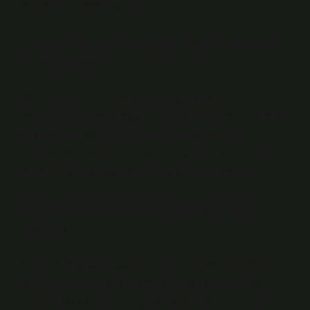
maliyetli bir seçenek olabilir.
1 Litre su arıtma İçin Kaç Litre su
Kullanılır?
Bu sistemler, suyu yüksek basınç altında bir
membrandan geçirerek çözünmüş katıları ve kirleticileri
sudan ayırır. Bu işlem, 1 litre arıtılmış su başına
ortalama 2 ila 3 litre atık su üretir, ancak bu oran cihazın
modeline ve ilk su kalitesine bağlı olarak değişir.
Arıtma suyunun faydaları var
mıdır?
Zararlı kimyasallar, bakteriler, virüsler ve ağır metaller
gibi potansiyel sağlık risklerini ortadan kaldırır. Bu,
daha sağlıklı ve güvenli içme suyu sağlar. Arıtılmış su