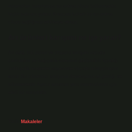
mineralleri karşılıyorsa su arıtma cihazı kullanmakta
hiçbir sakınca yoktur. Kısacası kaliteli bir su arıtma
cihazı sağlığınızı tehlikeye atmaz.
Arı ürünleri karışımı ne işe yarar?
Arı sütü, bal, polen ve propolis karışımı vücudu
canlandırır ve bağışıklık sistemini güçlendirir. İçerdiği
antibiyotik maddeler sayesinde vücudu mikroplardan
korur. Bu rahatlatıcı karışımın depresyona iyi geldiği de
bilinmektedir. Ayrıca solunum yolu rahatsızlıkları için
etkili bir karışımdır.
Tarih:
Makaleler