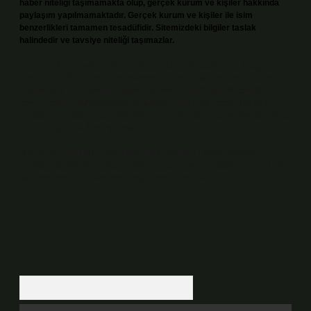
haber niteliği taşımamakta olup, gerçek kurum ve kişiler hakkında
paylaşım yapılmamaktadır. Gerçek kurum ve kişiler ile isim
benzerlikleri tamamen tesadüfidir. Sitemizdeki bilgiler taslak
halindedir ve tavsiye niteliği taşımazlar.
Sitemiz, 5651 Sayılı Kanun gereğince Bilgi Teknolojileri ve İletişim
Kurumu (BTK) tarafından onaylanmış bir Yer Sağlayıcı olarak hizmet
vermektedir. Bu nedenle, sitedeki içerikleri proaktif olarak denetleme
veya araştırma yükümlülüğümüz bulunmamaktadır. Ancak, üyelerimiz
yazdıkları içeriklerin sorumluluğunu taşımakta olup, siteye üye olarak bu
sorumluluğu kabul etmiş sayılırlar.
Hukuka ve yasal düzenlemelere aykırı olduğunu düşündüğünüz
içerikleri,
backlinkpanelicomtr@gmail.com
adresine bildirmeniz halinde,
ilgili içerikler yasal süre içerisinde sitemizden kaldırılacaktır.
Arama