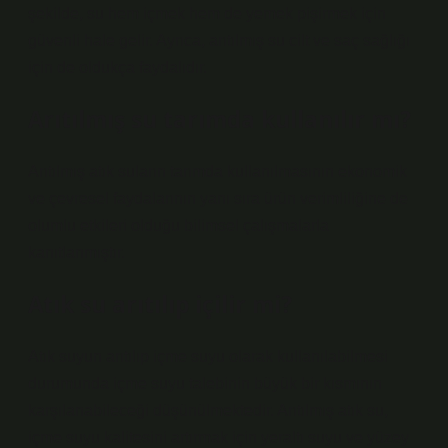
şekilde, su hem içmek hem de yemek pişirmek için
güvenli hale gelir. Ayrıca, arıtılmış su cilt ve saç sağlığı
için de oldukça faydalıdır.
Arıtılmış su tarımda kullanılır mı?
Arıtılmış atık suların tarımda kullanılmasının ekonomik
ve çevresel faydalarının yanı sıra ürün verimliliğine de
olumlu etkileri olduğu bilimsel çalışmalarla
kanıtlanmıştır.
Atık su arıtılıp içilir mi?
Atık suyun arıtılıp içme suyu olarak kullanılabilmesi
durumunda içme suyu talebinin büyük bir kısmının
karşılanabileceği düşünülmektedir. Arıtılmış atık su,
içme suyu kalitesini artırmak için yeraltı suyu ve yüzey