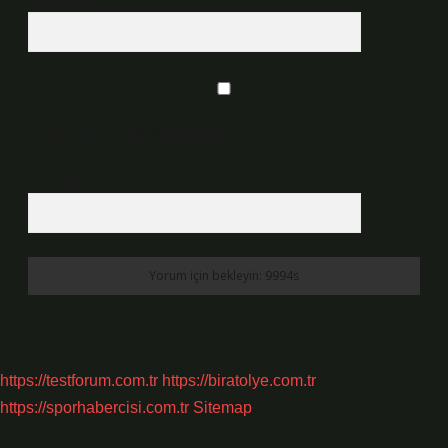
Daha sonraki yorumlarımda kullanılması için adım, e-posta adresim ve
site adresim bu tarayıcıya kaydedilsin.
6 + 2 kaçtır?
*
https://testforum.com.tr
https://biratolye.com.tr
https://sporhabercisi.com.tr
Sitemap