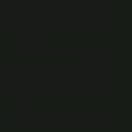
Arıtılmış su nerede kullanılır? Günlük içme suyu ihtiyacı
ve su tüketimi için kullanılır. Meyve ve sebzeleri
yıkamak için kullanılır. … pH değeri yüksek olduğundan
arıtılmış su vücudumuzun pH değerini ve mineral
emilimini düzenler.
Arıtmadan su içmek sağlıklı mı?
Arıtılmış su içmek genellikle zararlı değildir, aslında
sudan zararlı maddeleri uzaklaştırmak suyu daha
güvenli hale getirir. Ancak, uzun süre aşırı arıtılmış
(örneğin ters ozmoz yoluyla) su tüketmek kalsiyum ve
magnezyum gibi bazı önemli minerallerde eksikliklere
yol açabilir.
En iyi su arıtma cihazı hangisi?