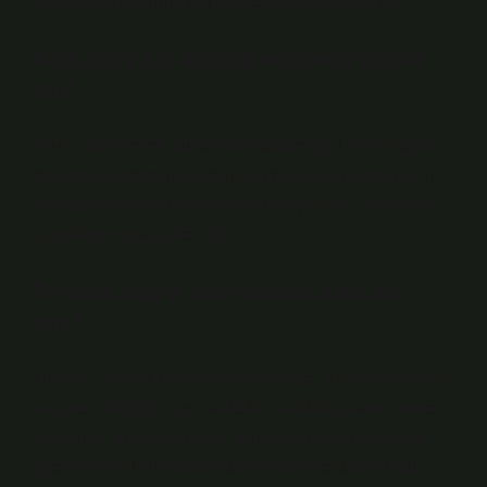
arındırılmış olduğundan içilmesi hala güvenlidir.
Arıtılmış su kemik erimesi yapar
mı?
Uzun süreli ve tek kullanımlık arıtılmış su; Tüm sağlıklı
mineral ve vitaminlerinden arındırılmış su, kemiklerin
mineral ihtiyacını karşılayamadığı için diş çürümesine
ve osteoporoza neden olur.
Arıtma suyu mu damacana su
mu?
Kullanıcı için su kalitesi bir öncelikse, su arıtıcısı en iyi
seçenek olabilir. Uzun vadede paradan tasarruf etmek
isteyenler su arıtma cihazlarını tercih edebilir. Ancak
şişelenmiş su kullanmak daha kolay ve daha uygun