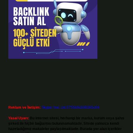
Reklam ve İletişim:
Skype: live:.cid.575569c608265c69
Yasal Uyarı:
Bu internet sitesi, herhangi bir marka, kurum veya şahıs
şirketi ile hiçbir bağlantısı bulunmamaktadır. Sitede yalnızca kendi
hazırladığımız makaleler paylaşılmaktadır. Burada yer alan içerikler