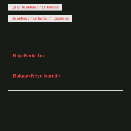
En iyi su arıtma cihazı hangisi
Su arıtma cihazı faydalı mı zararlı mı
Önceki Yazı
Bilgi Nedir Tez
Sonraki Yazı
Balgam Neye Işarettir
Bir yanıt yazın
E-posta adresiniz yayınlanmayacak.
Gerekli alanlar
*
ile işaretlenmişlerdir