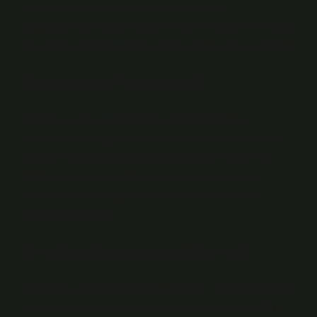
Dünyanın en iyi su arıtma cihazı markaları
sıralamasında Buzsu Arıtma CODE modeliyle ilk sıraya
yerleşirken, Naturalsnet Su Arıtma ikinci sıraya yerleşti.
Aritmi suyu faydalı mı?
Arıtılmış su hücresel emilimi kolaylaştırdığı için
böbreklerin ve bağırsakların daha düzenli çalışmasını
sağlar. Arıtılmış su kanda diğer sulardan daha hızlı
dolaşır; bu insan vücuduna enerji verir ve yaşam
kalitesini artırır. Yaşlı insanlar için su tüketimi de
oldukça önemlidir.
Arıtılmış kuyu suyu içilir mi?
Kuyu suyu arıtma sistemleri sağlığımız için birçok fayda
sunar. Arıtılmış su hiçbir kirletici madde içermez. Bu