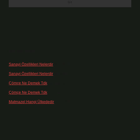
Son yorumlar
Sanayi Özellikleri Nelerdir
için
admin
Sanayi Özellikleri Nelerdir
için
Ağa
Çömçe Ne Demek Tdk
için
admin
Çömçe Ne Demek Tdk
için
Filiz
Matmazel Hangi Ülkededir
için
admin