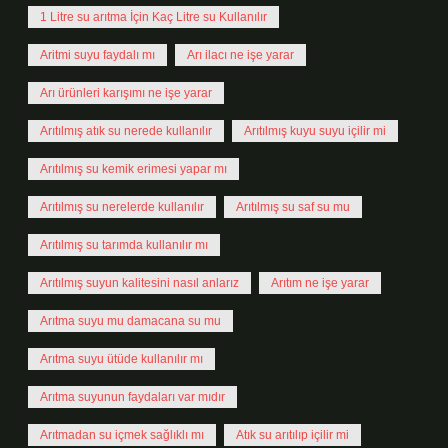
1 Litre su arıtma İçin Kaç Litre su Kullanılır
Aritmi suyu faydalı mı
Arı ilacı ne işe yarar
Arı ürünleri karışımı ne işe yarar
Arıtılmış atık su nerede kullanılır
Arıtılmış kuyu suyu içilir mi
Arıtılmış su kemik erimesi yapar mı
Arıtılmış su nerelerde kullanılır
Arıtılmış su saf su mu
Arıtılmış su tarımda kullanılır mı
Arıtılmış suyun kalitesini nasıl anlarız
Arıtım ne işe yarar
Arıtma suyu mu damacana su mu
Arıtma suyu ütüde kullanılır mı
Arıtma suyunun faydaları var mıdır
Arıtmadan su içmek sağlıklı mı
Atık su arıtılıp içilir mi