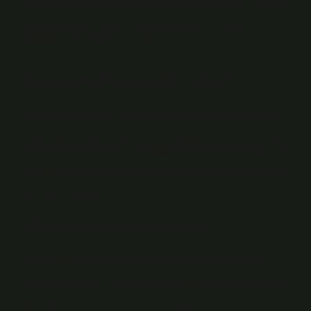
sağlayan ve ayrıca genel elektrik şebekesinden tüketim
tesisatına elektrik enerjisi sağlayan bir cihazdır.
Masaya giden besleme hattıdır.
Kazan besleme hatti nedir?
Kazan ayarlayıcısı, buhar kazanlarında kazan içindeki
su seviyesini kontrol eden bir cihazdır. Kazan içindeki
su belirli bir seviyenin altına düştüğünde temas eder ve
kazan besleme pompasını etkinleştirerek suyun kazana
girmesini sağlar.
İETT besleme hat nedir?
Besleme hattı, toplu taşıma ağı içindeki uzak veya
yoğun talep gören noktaları birbirine bağlayan çevresel
güzergah veya tali yol anlamına gelir.