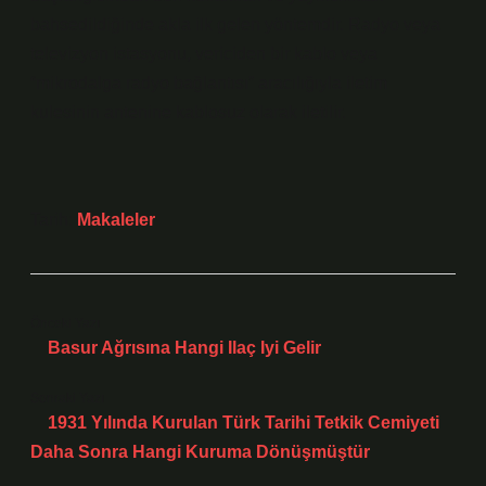
bahsedildiğinde akla ilk gelen yöntemdir. Radyo veya
televizyon istasyonu, vericiden bir kablo veya
“mikrodalga radyo bağlantısı” aracılığıyla iletim
kulesinin antenine kablosuz olarak iletilir.
Tarih:
Makaleler
Önceki Yazı
Basur Ağrısına Hangi Ilaç Iyi Gelir
Sonraki Yazı
1931 Yılında Kurulan Türk Tarihi Tetkik Cemiyeti
Daha Sonra Hangi Kuruma Dönüşmüştür