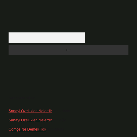
Arama
Son yorumlar
Sanayi Özellikleri Nelerdir
için
admin
Sanayi Özellikleri Nelerdir
için
Ağa
Çömçe Ne Demek Tdk
için
admin