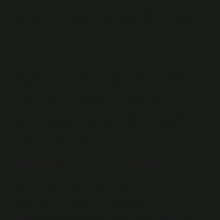
etkilemesini önlemek için kullanılır. Bunun nedeni, bu
sistemde her trafonun ayrı baralardan beslenmesidir.
Degazör ne işe yarar?
Bu cihaz, besleme kazanına girmeden önce suyun
sertleşmesine neden olan maddelerden
temizlenmesine ve daha kullanılabilir hale
getirilmesine yardımcı olur. Deaeratör bu yumuşatma
işlemini gerçekleştirirken, suyun belirli bir seviyeye
kadar ısıtılmasını sağlar.
Kazan dairesi kaç m2 olmalı?
Minimum kazan dairesi kurulumu için alan
büyüklüğünün 8 m3’ten büyük olması gerekir.
Endüstriyel ve konut kazan dairesi sistemlerinde bu