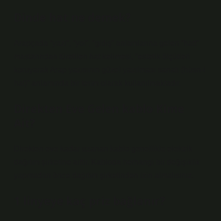
Dinde hat ne demek?
Arapçada “yazı”, “yol”, “gidiş” anlamlarına gelen “hatt”
mastarından türetilen hat kelimesi, “estetik ölçütleri
koruyarak Arap yazısının güzel yazılması sanatı (hüsn-i
hat)” anlamında bir terim olarak kullanılmaktadır.
Direkten Eve Gelen kablo Kime
Ait?
Direkten eve kadar uzanan kablo genellikle elektrik
dağıtım şirketine aittir. Kabloda herhangi bir değişiklik
yapmadan önce dağıtım şirketinden izin almalısınız.
1 linyeye kaç priz bağlanır?