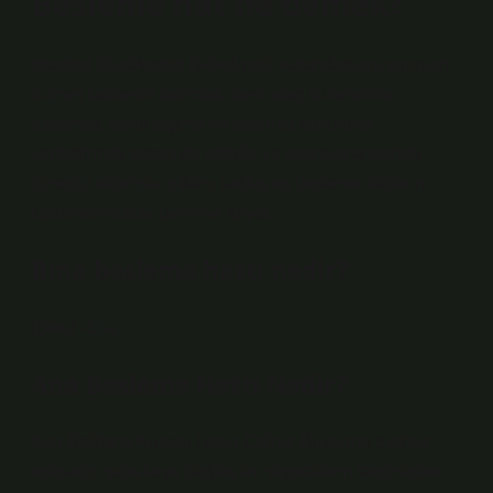
Besleme hat ne demek?
İstanbul Büyükşehir Belediyesi, vatandaşlara sunulan
hizmet kalitesini artırmak, özel araç kullanımını
azaltmak, toplu taşıma ve aktarma kültürünü
yerleştirmek amacıyla otobüs ve metrolar arasında
ücretsiz aktarma imkânı sağlayan besleme hatlarını
kademeli olarak devreye alıyor.
Bina besleme hattı nedir?
(Şekil -1) a.
Ana Besleme Hattı Nedir?
Ana Bağlantı Kutusu (veya Cofre): Binaların elektrik
tesisatını şebekeye bağlayan, sigortaların takılmasını