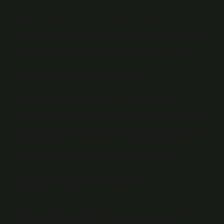
İstanbulluların özel araç kullanımını azaltmak ve toplu
taşımayı teşvik etmek amacıyla otobüs, metro/tramvay
arasındaki aktarmaların ücretsiz yapılması sistemidir.
Hat yapmak ne demek?
Hat sanatı, kamış kalemler, is ve diğer el yapımı
mürekkepler kullanılarak, estetik değerleri göz önünde
bulundurarak ölçülü ve orantılı bir şekilde Arap kökenli
İslami harflerle yazma sanatıdır. Bu sanata Hüsn-i hat
sanatı denir ki bu da “güzel yazı” anlamına gelir.
Karasal hat ne demek?
Karasal yayın: Karasal yayın, radyo ve televizyonun
başlangıcından beri kullanılan ve yayıncılıktan