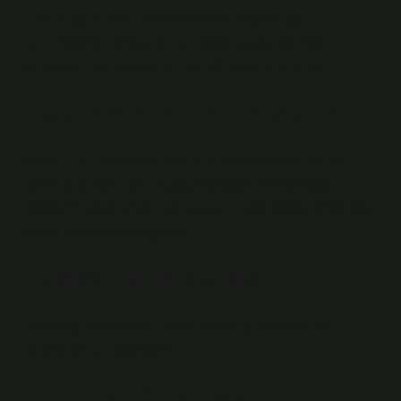
büyüklüğün daha da büyük olması gerektiği
bilinmektedir. Tek ailelik bir evde, kazan dairesi
sistemleri mümkünse binanın dışına yerleştirilir.
Kazan besleme suyu ne demek?
Kazan besleme suyu, buhar kazanlarının kesintisiz
buhar üretmesi için ihtiyaç duyduğu su kaynağıdır.
Besleme suyu genellikle kazanın bulunduğu bölgedeki
su şebekesinden sağlanır.
Bireysel hat ne demek?
Ziyaretçi oturumlarını tanımlamak için kullanılan
benzersiz bir anahtardır.
Tm hatları ücretli mi?