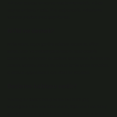
➢Prizler topraklı olmalı ve resetlenmemelidir. ➢Satır
başına en fazla 7 adet. Priz bağlanabilir. ➢Besleme
kablosu prizden prize geçirilemez.
NYM ne demek?
NYM kablo, alçak gerilim kablosu olarak da bilinir,
konut, ticari ve endüstriyel binaların sabit elektrik
tesisatında kullanılan bir elektrik kablosudur. Avrupa tipi
elektrik kablosu olarak da bilinen NYM kablo modelleri,
iç mekan uygulamaları için ideal bir seçimdir.
Besleme kablosu nedir?
Yıkılmış bir dock’a sahip kablo. Bir tarafı güç
kaynağının adını hak eden tarafa, diğer tarafı ise enerji
gerektiren tarafa giden kablo. Bilgisayarlarda 4 kablo