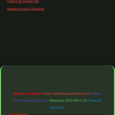
Çömçe Ne Demek Tdk
için
Filiz
Matmazel Hangi Ülkededir
için
admin
ş adresi
https://www.betexper.xyz/
betci bahis
betci giriş
https://betc
Reklam ve İletişim:
E-mail:
backlinkpaneli@gmail.com
Teams:
forumhizmeti@gmail.com
Whatsapp: 0262 606 0 726
Telegram:
@karabul
Yasal Uyarı:
Sitemiz, 5651 Sayılı Kanun gereğince Bilgi Teknolojileri