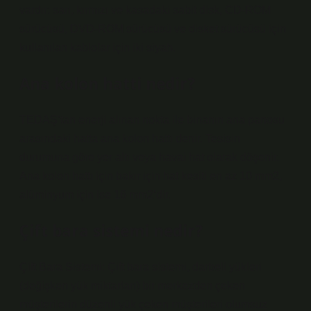
vardır: sarı, kırmızı ve kasadaki sabit disk, CD-ROM
sürücüsü, DVD-ROM sürücüsü ve disket sürücüsü için
kullanılan kablolar için iki siyah.
Ana kolon hatti nedir?
TEDAŞ’tan enerji alınan nokta ile binanın ana panosu
arasındaki hatta ana kolon hattı denir. Tesisin
durumuna göre yer altı veya havai hat olarak döşenir.
Ana kolon hattı için bakır için hat kesiti en az 10 mm2,
alüminyum için ise 16 mm2’dir.
Çift bara sistemi nedir?
Çift Bara Sistemi: Çift bara sistemi, darbeli yükleri
(değişken yük miktarları) bir merkezden çeken
müşterilerin düzenli yük çeken müşterileri olumsuz