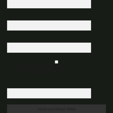
E-Posta*
Web Sitesi
Daha sonraki yorumlarımda kullanılması için adım, e-posta adresim ve
site adresim bu tarayıcıya kaydedilsin.
9 - 5 kaçtır?
*