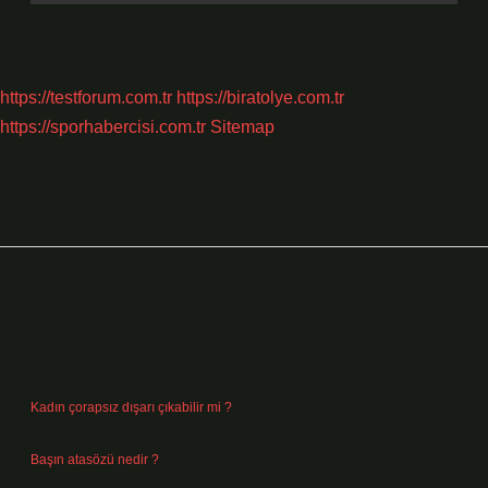
https://testforum.com.tr
https://biratolye.com.tr
https://sporhabercisi.com.tr
Sitemap
Sidebar
Son Yazılar
Kadın çorapsız dışarı çıkabilir mi ?
Ağustos 7, 2026
Başın atasözü nedir ?
Ağustos 6, 2026