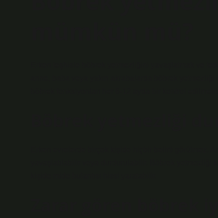
Böbrek yetmezl
mümkün mü?
Erken teşhisle böbrek yetmezliğini yavaşlatmak ve te
anne, baba veya yakın akrabalarda böbrek yetmezliği ö
böbrek fonksiyonları her 6-12 ayda bir kontrol edilmelid
Böbrek yetmezliği dur
Erken evrelerde birçok kişide hiçbir belirti görülmez. A
yavaşlatılabilir veya durdurulabilir. Böbrek yetmezliği 
kişide mide bulantısı hissi yaratabilir.
Zarar gören böbrek iy