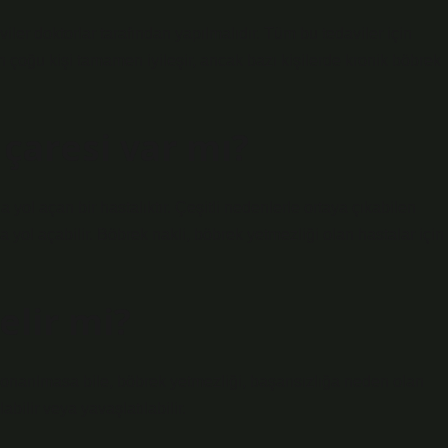
viler doktorlar tarafından yapılmalıdır. Tüm bu tedaviler için
 çoğu kişi tamamen iyileşir, ancak bazı kişilerde kronik böbrek
çaresi var mı?
yol açan bir hastalıktır. Çeşitli nedenlerle ortaya çıkabilen
 yol açabilir. Böbrek nakli, böbrek yetmezliği olan hastalar için
elir mi?
 onarılmasa bile, böbrek yetmezliği, başarısızlığa neden olan
abilir veya yavaşlatılabilir.