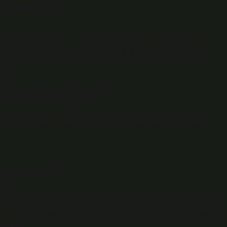
 nedir?
ler böbrek sağlığı için faydalı olan antioksidanlar, lif ve
içeriğine sahip meyveler böbrek sağlığı için faydalıdır. Ancak
idir.
 düzelir mi?
ir olaydan sonra diyalize başlanan hastalarda, fonksiyonun
yaşanır?
şamak mümkündür, hatta bunu fark etmeyebilirsiniz bile. Tek
sorun yüksek tansiyondur. Bu nedenle tek böbreği olduğunu bile