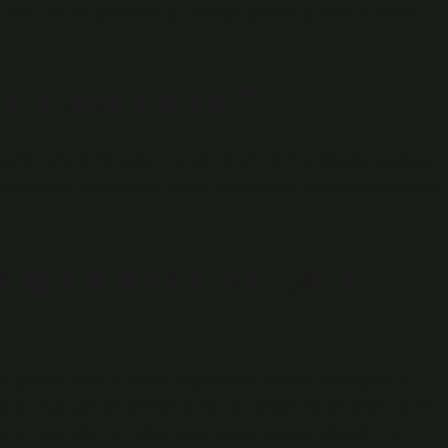
kalıcı olarak bozulmasıdır. Böbrek yetmezliği akut ve kronik
ci olabilir mi?
nde, artık temel işlevlerini yerine getiremez. Böbrek hastalığı,
lıklarla birlikte ortaya çıkabilir. İzlenmezse ve tedavi edilmezse,
liğine kesin bir çare
ek için çok etkili bir tedavi seçeneğidir. Ancak, böbreğin tüm
alığı veya böbrek yetmezliği için bir tedavi olarak kabul edilmez
ek için çok etkili bir tedavi seçeneğidir. Ancak, böbreğin tüm