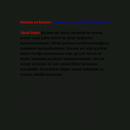
Reklam ve İletişim:
Skype: live:.cid.575569c608265c69
a
Yasal Uyarı:
Bu internet sitesi, herhangi bir marka,
kurum veya şahıs şirketi ile hiçbir bağlantısı
bulunmamaktadır. Sitede yalnızca kendi hazırladığımız
makaleler paylaşılmaktadır. Burada yer alan içerikler
haber niteliği taşımamakta olup, gerçek kurum ve
kişiler hakkında paylaşım yapılmamaktadır. Gerçek
kurum ve kişiler ile isim benzerlikleri tamamen
tesadüfidir. Sitemizdeki bilgiler taslak halindedir ve
tavsiye niteliği taşımazlar.
Sitemiz, 5651 Sayılı Kanun gereğince Bilgi Teknolojileri
ve İletişim Kurumu (BTK) tarafından onaylanmış bir Yer
Sağlayıcı olarak hizmet vermektedir. Bu nedenle, sitedeki
içerikleri proaktif olarak denetleme veya araştırma
yükümlülüğümüz bulunmamaktadır. Ancak, üyelerimiz
.
yazdıkları içeriklerin sorumluluğunu taşımakta olup, siteye
üye olarak bu sorumluluğu kabul etmiş sayılırlar.
Hukuka ve yasal düzenlemelere aykırı olduğunu