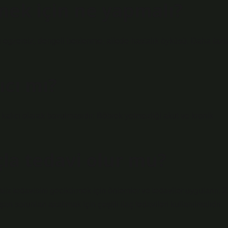
mek için ne yapmalı?
li egzersiz, dengeli beslenme, ailede hastalık öyküsü. Daha fazl
ıcı mı?
kalıcı olarak bozulmasıdır. Böbrek yetmezliği akut ve kronik
çla tedavi olur mu?
liz tedavisini geciktirmek için önlemler ve tedaviler uygulanır. 2
 sorunları azaltmak için çeşitli ilaç tedavileri kullanılmalıdır.