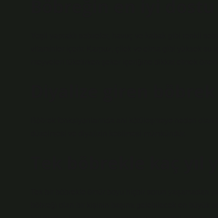
Böbreğin en iyi dostu
Yeşil yapraklı sebzeler, havuç ve kabak gibi renkli sebze
vitaminler içerir. Karpuz, çilek ve elma gibi yüksek su 
meyveleri tüketirken şeker içeriğine dikkat etmek öneml
Diyalize giren böbrek
Böbrek fonksiyonlarında ani kötüleşmeye neden olan b
düzelmesi ve diyalizin kesilmesi mümkündür.
Tek böbrekle kaç yıl 
Tek bir böbrekle ömür boyu hiçbir sorun yaşamadan ya
böbreği olan bir kişinin başına gelebilecek en büyük 