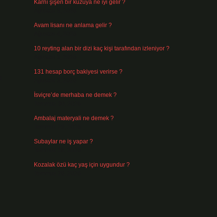
Karnı şişen bir kuzuya ne iyi gelir ?
Ağustos 5, 2026
Avam lisanı ne anlama gelir ?
Ağustos 4, 2026
10 reyting alan bir dizi kaç kişi tarafından izleniyor ?
Ağustos 3, 2026
131 hesap borç bakiyesi verirse ?
a
Ağustos 3, 2026
İsviçre’de merhaba ne demek ?
Temmuz 30, 2026
Ambalaj materyali ne demek ?
Temmuz 29, 2026
Subaylar ne iş yapar ?
Temmuz 28, 2026
Kozalak özü kaç yaş için uygundur ?
Temmuz 26, 2026