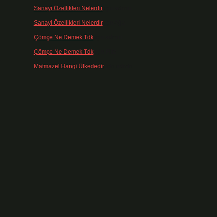
Sanayi Özellikleri Nelerdir
için
admin
Sanayi Özellikleri Nelerdir
için
Ağa
Çömçe Ne Demek Tdk
için
admin
Çömçe Ne Demek Tdk
için
Filiz
a
Matmazel Hangi Ülkededir
için
admin
t