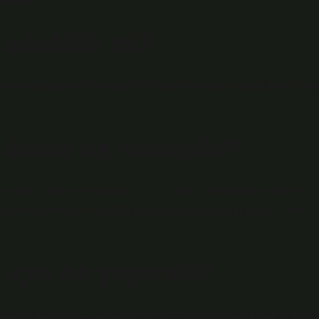
malıdır.
edebilir mi?
rımının başarısızlığına bağlıdır. İnsan böbreğinin kendini onarm
 ömrü ne kadardır?
esin bir yargıya varılamaz. Ancak diyaliz hastalarının ortalama
astalığı ölümcül müdür? Böbrek hastalığı birey için ölüm riski
 için ne yapmalı?
 Bu süre 6 aydan 1 yıla kadar sürer. Hasta tedaviye çok geç yanı