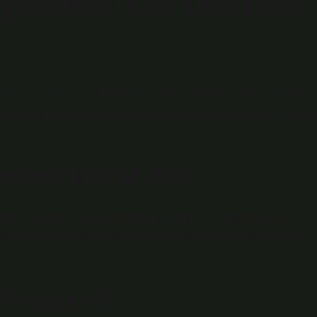
iğinden kurtulmak
davi etmek mümkündür. Diyabet, yüksek tansiyon, obezite ve
yküsü gibi bu risk faktörlerinden bir veya daha fazlası mevcuts
ir.
durulabilir mi?
ncak böbrek yetmezliği erken teşhis edilir ve tedavi edilirse
kötüleştikçe, kanda yüksek düzeyde atık ürünleri birikebilir ve
ileşir mi?