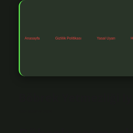
Anasayfa
Gizlilik Politikası
Yasal Uyarı
H
Böbrek Yetmezliği Iyi
Tarih: Kasım 9, 2024