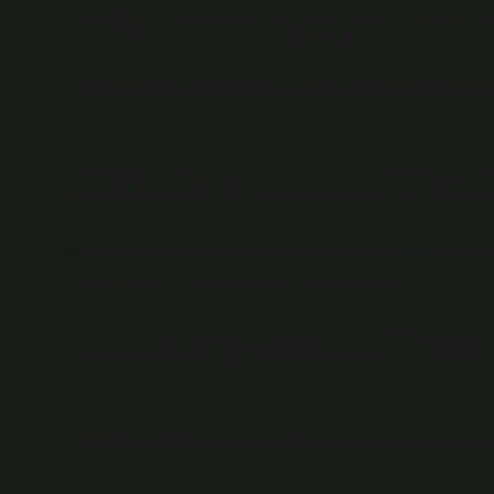
Böbrekleri güçlendir
Bir hastalığımız olmasa bile şunları yapabiliriz: Düzen
makale… •15 Aralık 2023
Böbrek yetmezliği kal
Böbrek yetmezliği, böbrek fonksiyonlarının geçici veya 
olmak üzere iki farklı şekilde ortaya çıkabilir.
Böbrek yetmezliği ila
1. Kronik böbrek hastalığı tanısı konulduktan sonra diya
Hastalık ilerledikçe böbrek fonksiyon kaybı sonucu oluşan