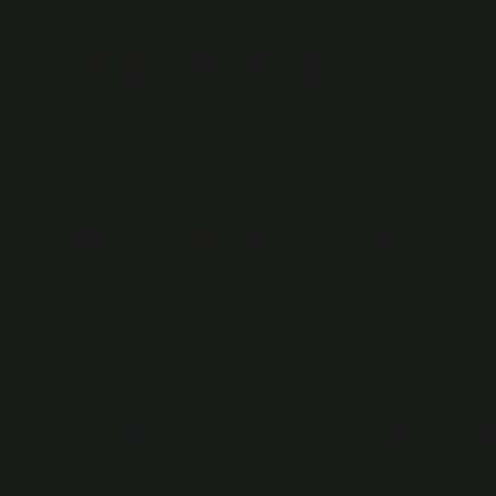
biri tuzdan kaçınmalı ve tansiyonunu kontrol altında tut
Böbrek kendini tamir 
Akut ve kronik böbrek hastalığının gelişimi böbrek ona
yeteneği sınırlıdır.
Böbrek yetmezliğinin
Kişiden kişiye değişebileceği için bu durum hakkında k
yaşam süresinin 6 yıl olduğu gözlemlenmiştir. Böbrek h
taşır ancak erken evrelerde tedavi edilebilir.
Diyalizden kurtulmak
Hasta diyalize girse bile vaskülit tedavisi devam eder.