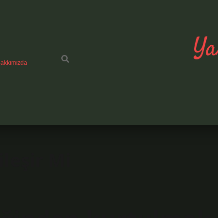
Ya
akkımızda
leşir Mi