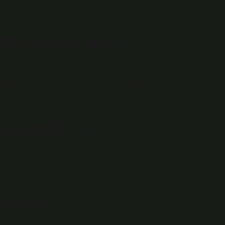
ği için diyalizi durdurma seçeneği olabilir.
re ne iyi gelir?
llikle C vitamini olmak üzere birçok mineral ve vitamin içerir.
diğimiz kırmızı elmalar, böbrek sağlığımıza olumlu etkisi olan
sırgan otu. … Yoğurt. … Çörek otu yağı … Limon suyu.
 düzelir mi?
ir olaydan sonra diyalize başlanan hastalarda, fonksiyonun
ıcı mı?