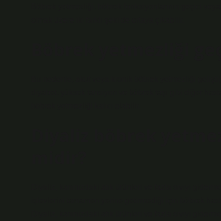
Böbrek yetmezliği, böbrek fonksiyonlarının geçici veya 
olmak üzere iki farklı şekilde ortaya çıkabilir.
Böbrek yetmezliği geçi
Bu nedenle, akut veya kronik böbrek yetmezliği geliştiği
diyabet, yüksek tansiyon ve böbrek taşı gibi diğer hasta
böbrek yetmezliği kalıcı olabilir.
Diyaliz böbrek yetmez
midir?
Diyaliz, kanınızdaki atık ürünleri ve fazla sıvıyı giderm
işlevlerini tamamen yerine getirmediği için böbrek hast
Diyaliz, kanınızdaki atık ürünleri ve fazla sıvıyı giderm