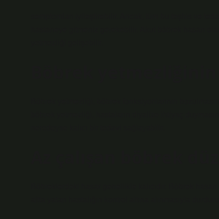
semptomları iyileştirebilir. Ancak, tüm bu teşhis ve teda
hastaneye gitmeniz gerekebilir. Akut böbrek hasarı olan
yetmezliği gelişebilir.
Böbrek yetmezliğinin 
Böbrek yetmezliği, böbrek fonksiyonlarının bozulmasına 
böbrek yetmezliği, hastaların diyalize ihtiyaç duymasına
neredeyse kalıcı bir tedavi sağlayabilir.
Az çalışan böbrek düz
Böbreklerdeki hasar genellikle kalıcıdır. Böbrek hasarı
altta yatan hastalığın kontrol altına alınmasıyla durdurul