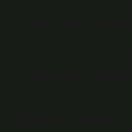
verirse, uzun diyaliz tedavisine rağmen vaskülit düzeldi
Yavaş çalışan böbrekle
Böbreklere iyi gelen besinler: Maydanoz. Maydanoz, öze
… Kırmızı elma. Günümüzde yılın her döneminde bulabil
besinler arasındadır. … Kabak çekirdeği. … Kabak … I
Diyalize giren böbrek
Böbrek fonksiyonlarında ani kötüleşmeye neden olan b
düzelmesi ve diyalizin kesilmesi mümkündür.
Böbrek yetmezliği kal