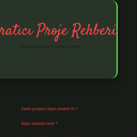
ratıcı Proje Rehberi
Hayalleri gerçeğe dönüştüren fikirler!
Sidebar
ilbet mobil giriş
ilbet giriş
piabella giriş adr
Son Yazılar
Kadın çorapsız dışarı çıkabilir mi ?
Ağustos 7, 2026
Başın atasözü nedir ?
Ağustos 6, 2026