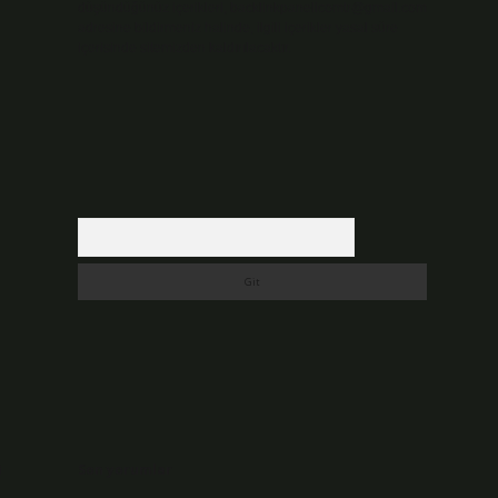
düşündüğünüz içerikleri,
backlinkpanelicomtr@gmail.com
adresine bildirmeniz halinde, ilgili içerikler yasal süre
içerisinde sitemizden kaldırılacaktır.
Arama
n
Son yorumlar