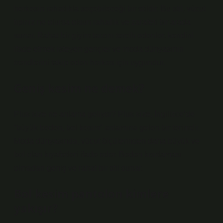
herkesin rahatlıkla seçebileceği bir stildir. Bu stil, vücut
tipiniz ne olursa olsun rahatlık ve zarafeti bir arada
sunar. Rahat bir giyim tarzını tercih edenler, kendini
ifade etmek isteyen gençler ve moda dünyasının
trendlerini takip eden herkes için uygundur.
Geniş kesim ne demek?
Plus size ne anlama geliyor? Plus size, İngilizce’de
“büyük beden, bol kesim” anlamına gelen bir terimdir.
Moda dünyasında, vücut ölçülerinden daha büyük ve
bol olan kıyafetleri ifade eder. Beden kısıtlaması
olmadan geniş ve rahat bir stil sunar.
Bol kesim pantolon kimlere
yakışır?