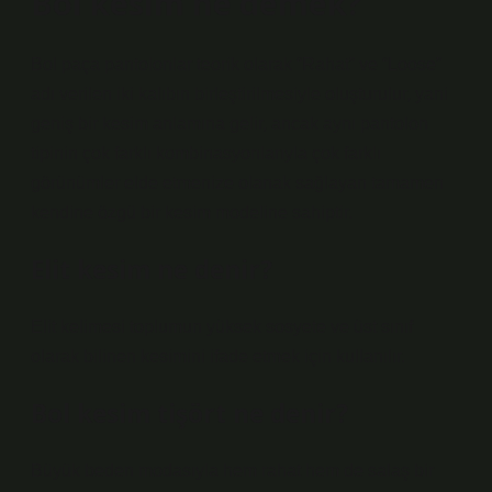
Bol kesim ne demek?
Bol paça pantolonlar teorik olarak “Rahat” ve “Loose”
adı verilen iki kalıbın birleştirilmesiyle oluşturulur, yani
geniş bir kesim anlamına gelir, ancak aynı pantolon
tipinin çok farklı kombinasyonlarıyla çok farklı
görünümler elde etmenize olanak sağlayan tamamen
kendine özgü bir kesim modeline sahiptir.
Elit kesim ne denir?
Elit kelimesi toplumun yüksek sosyete ve üst sınıf
olarak bilinen kesimini ifade etmek için kullanılır.
Bol kesim tişört ne denir?
Büyük beden modasıyla hem rahat hem de salaş bir