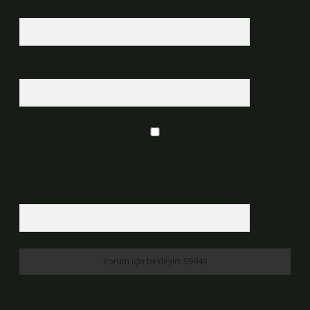
E-Posta*
Web Sitesi
Daha sonraki yorumlarımda kullanılması için adım, e-posta adresim ve
site adresim bu tarayıcıya kaydedilsin.
6 + 2 kaçtır?
*