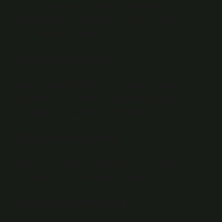
olduğunu gösteren en başarılı insanlardan oluşur.
Elitist yaklaşım, bir toplumda elitlerin varlığını
kaçınılmaz olarak görür.
Elitin tersi nedir?
Soyluluk. Aristokrasi veya asil güç, gücün ayrıcalıklı ve
genellikle soy temelli bir sosyal sınıf tarafından
kullanıldığı bir siyasi yönetim biçimidir.
Elit plas ne demek?
Enplus Elite, üyelerine özel fırsatlar ve ayrıcalıklı
hizmetler sunan avantajlı bir üyelik programıdır.
Oversize kesim nedir?