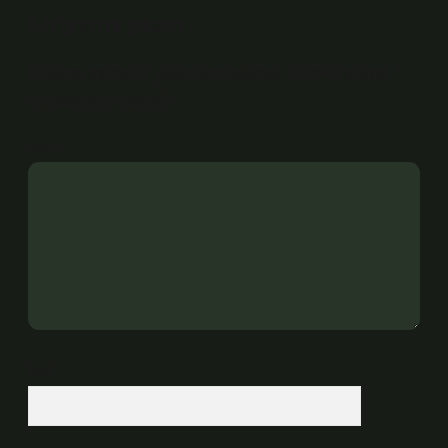
Bir yanıt yazın
E-posta adresiniz yayınlanmayacak.
Gerekli alanlar
*
ile işaretlenmişlerdir
Yorum
İsim*