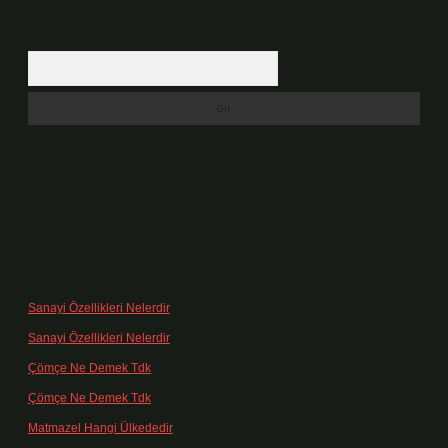
Arama
Son yorumlar
Sanayi Özellikleri Nelerdir
için
admin
Sanayi Özellikleri Nelerdir
için
Ağa
Çömçe Ne Demek Tdk
için
admin
Çömçe Ne Demek Tdk
için
Filiz
Matmazel Hangi Ülkededir
için
admin