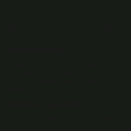
ediyorsanız, büyük kesim kıyafetlerin normalden daha
geniş ve bol olması anlamına gelir. Örneğin, klasik
giyim tarzı daha resmi ve profesyonel bir görünüm
sağlarken, büyük giyim tarzı daha rahattır ve sokak
modasına daha yakındır.
Loose fit bol mu?
Pantolon, palto, tişört ve daha birçok eşyanın bol
kesimi günlük hayatta da yaygın olarak kullanılır.
Kelimenin tam anlamına bakarsak bol, salaş kalıp
anlamına gelir.
Seçkinci anlayış nedir?
Ona göre elit sınıf, diğer insanlardan üstün niteliklere
sahip olan ve herhangi bir alanda büyük yetenekleri