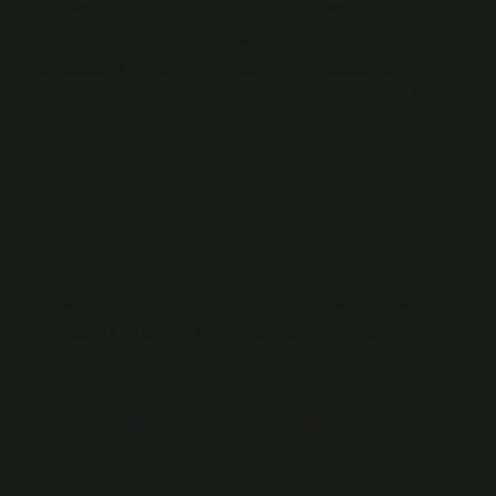
tarz yaratmak mümkün. Büyük beden tişört çeşitleri
farklı desen ve modellere sahip. Kısa kollu modellerde
kol uzunluğu genellikle dirseğe kadar uzanıyor.
Dökümlü bir yapıya sahip tişörtler kot pantolonlarla
giyilebilir.
Bol kıyafete ne denir?
Oversize giyim nedir? “Oversize” kelimesi “büyük
beden” anlamına gelir. Ancak bu, normal bedeninizden
daha büyük giysiler giymeniz gerektiği anlamına
gelmez. Aslında, moda dünyasında “oversize giyim”
bol, salaş ve rahat giysiler anlamına gelir.
Büyük kesim ne demek?
“Büyük kesim ne anlama geliyor?” Eğer merak