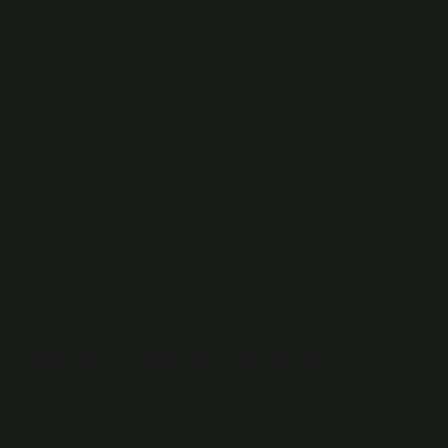
Büyük beden giyim, geleneksel giyim kalıplarının
ötesine geçen ve vücudu saran değil bol kesimli giyim
anlamına gelir. Bu stil genellikle rahatlık ve özgürlüğü
vurgulayan bol kesimli, salaş ve rahat giyimden oluşur.
Basic ne demek?
Giyim sektörünün vazgeçilmez bir parçası olan Basic,
tam anlamıyla şu anlama gelir: temel, temel, basit.
Adına yakışır şekilde Basic parçalar, moda
dünyasındaki tüm modellerin temelini oluşturur. Basit,
sade ve her tarza uygun kıyafetlere Basic denir.
Bol kesim pantolona ne denir?
Palazzo pantolonların özellikleri nelerdir? Palazzo
pantolonların ne olduğunu düşündüğünüzde, aklınıza