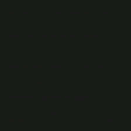
ilk gelen şey kesimidir. Bu tür pantolonlar genellikle çok
geniş paçaları ve paçalarıyla dikkat çeker. Pantolonlar
belden sıkıdır ve bileklere doğru daha bollaşır.
Bol giyim tarzının adı nedir?
Günlük giyim için ihtiyacınız olan ürünler büyük beden
kıyafetlerdir. Günümüzde büyük beden modasının
yükselişte olmasıyla birlikte bu parçaları bulmak çok
kolaydır. Özellikle üstler için büyük bedenler yaygın
olarak tercih edilen bir kalıptır.
Erkek bol giyime ne denir?
Günlük giyim, aynı zamanda bol giyim olarak da
adlandırılır ve çok yönlülük sunar; farklı aksesuarlar ve
parçalarla kolayca kişiselleştirilebilir.