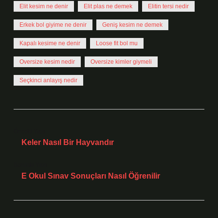
Elit kesim ne denir
Elit plas ne demek
Elitin tersi nedir
Erkek bol giyime ne denir
Geniş kesim ne demek
Kapalı kesime ne denir
Loose fit bol mu
Oversize kesim nedir
Oversize kimler giymeli
Seçkinci anlayış nedir
Önceki Yazı
Keler Nasıl Bir Hayvandır
Sonraki Yazı
E Okul Sınav Sonuçları Nasıl Öğrenilir