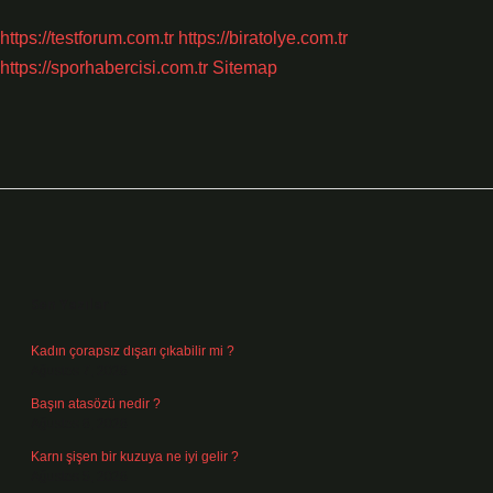
https://testforum.com.tr
https://biratolye.com.tr
https://sporhabercisi.com.tr
Sitemap
Sidebar
Son Yazılar
Kadın çorapsız dışarı çıkabilir mi ?
Ağustos 7, 2026
Başın atasözü nedir ?
Ağustos 6, 2026
Karnı şişen bir kuzuya ne iyi gelir ?
Ağustos 5, 2026