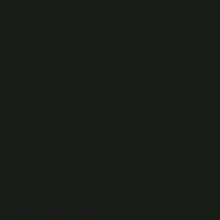
Kapalı kesime ne denir?
Kur’an’da geçen kelimeler hicab veya başörtüsü değil,
himar ve cilbab’dır.
Bol kesim pantolona ne denir?
Palazzo pantolonların özellikleri nelerdir? Palazzo
pantolonların ne olduğunu düşündüğünüzde, aklınıza
ilk gelen şey kesimidir. Bu tür pantolonlar genellikle çok
geniş paçaları ve paçalarıyla dikkat çeker. Pantolonlar
belden sıkıdır ve bileklere doğru daha bollaşır.
Oversize kimler giymeli?
Kimler büyük beden giymeli? Büyük beden giyim,