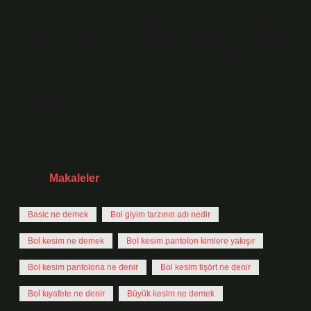
Geniş omuzlu kişiler denge sağlamak için bol paça
pantolonları tercih edebilir. Erkek pantolonu seçerken,
kalçaları geniş olan erkekler için hafif geniş pantolonlar
önerilebilir. Her vücut tipi için doğru pantolonu seçmek
stilinizi geliştirecek ve daha rahat hareket etmenizi
sağlayacaktır.
Tarih:
Makaleler
Basic ne demek
Bol giyim tarzının adı nedir
Bol kesim ne demek
Bol kesim pantolon kimlere yakışır
Bol kesim pantolona ne denir
Bol kesim tişört ne denir
Bol kıyafete ne denir
Büyük kesim ne demek