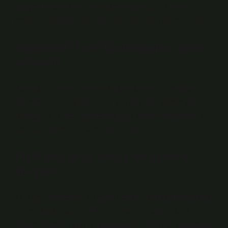
satıştan elde edilen nakit tutarla aynı gün X Payı’nı
veya brüt takasa tabi başka bir payı satın alamazsınız.
Hissenin T1 ve T2 olduğunu nasıl
anlarız?
Borsada, T işlem gününü ifade eder ve “+” sembolü
işlemden sonra gereken ek gün sayısını ifade eder.
Örneğin, T+1 ise işlem ertesi gün tamamlanacaktır, T+2
ise işlem ikinci gün tamamlanacaktır.
Yiğit akü brüt takas ne zaman
bitiyor?
YIGIT.E hisselerine 13 Eylül seans sonunda brüt takas
işlemi uygulanacak. [FNC-NEWS] Volatilite Bazlı
Ölçüm Sistemi (VBTS) kapsamında YIGIT.E hisselerine