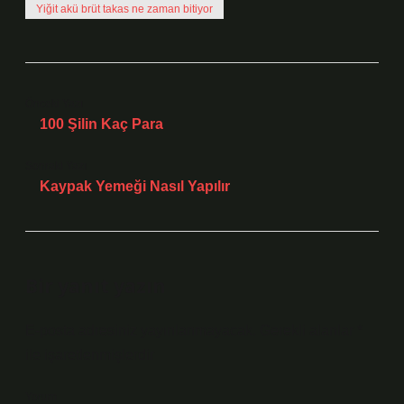
Yiğit akü brüt takas ne zaman bitiyor
Önceki Yazı
100 Şilin Kaç Para
Sonraki Yazı
Kaypak Yemeği Nasıl Yapılır
Bir yanıt yazın
E-posta adresiniz yayınlanmayacak.
Gerekli alanlar
*
ile işaretlenmişlerdir
Yorum