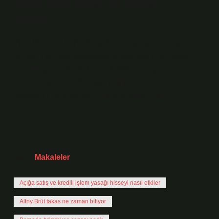
Altny Brüt takas ne zaman
bitiyor?
TEDBİRLER LİSTESİPayTemsil AçıklamasıBitiş
tarihiALTNYBrüt kapanış03.07.2024AVTURPiyasa
emirleri için limite kadar piyasadan emir girişinin
kısıtlanması11.07.2024AVTURBrüt
kapanış11.07.2024AVTURKredi işlemlerinin
yasaklanması11.07.
Tarih:
Makaleler
Açığa satış ve kredili işlem yasağı hisseyi nasıl etkiler
Altny Brüt takas ne zaman bitiyor