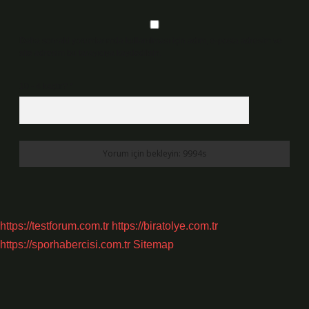
Daha sonraki yorumlarımda kullanılması için adım, e-posta adresim ve
site adresim bu tarayıcıya kaydedilsin.
10 - 4 kaçtır?
*
https://testforum.com.tr
https://biratolye.com.tr
https://sporhabercisi.com.tr
Sitemap