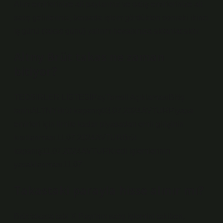
Alım emirlerinize ait paylarınız ve satış emirlerinize ait
satış gelirleriniz, borsada işlem gördükten sonraki ikinci
iş günü (takas günü) yatırım hesabınıza aktarılacaktır.
Altny Brüt takas ne zaman
bitiyor?
TEDBİRLER LİSTESİPayTemsil AçıklamasıBitiş
tarihiALTNYBrüt kapanış03.07.2024AVTURPiyasa
emirleri için limite kadar piyasadan emir girişinin
kısıtlanması11.07.2024AVTURBrüt
kapanış11.07.2024AVTURKredi işlemlerinin
yasaklanması11.07.
Takastaki parayla hisse alınır mı?
Brüt takasa tabi X Payı’nın satış işlemini takiben,