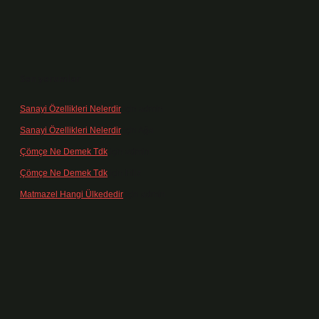
Son yorumlar
Sanayi Özellikleri Nelerdir
için
admin
Sanayi Özellikleri Nelerdir
için
Ağa
Çömçe Ne Demek Tdk
için
admin
Çömçe Ne Demek Tdk
için
Filiz
Matmazel Hangi Ülkededir
için
admin