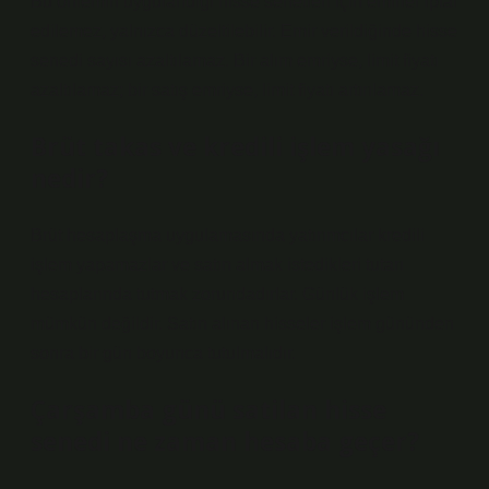
Bu önlemin uygulandığı hisse senetleri için emirler iptal
edilemez, yalnızca düzeltilebilir. Emir verildiğinde hisse
senedi sayısı azaltılamaz. Bir alım emriyse, limit fiyatı
azaltılamaz; bir satış emriyse, limit fiyatı artırılamaz.
Brüt takas ve kredili işlem yasağı
nedir?
Brüt hesaplaşma uygulamasında yatırımcılar kredili
işlem yapamazlar ve satın almak istedikleri tutarı
hesaplarında tutmak zorundadırlar. Günlük işlem
mümkün değildir. Satın alınan hisseler işlem gününden
sonra bir gün boyunca tutulmalıdır.
Çarşamba günü satilan hisse
senedi ne zaman hesaba geçer?