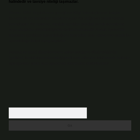
halindedir ve tavsiye niteliği taşımazlar.
Sitemiz, 5651 Sayılı Kanun gereğince Bilgi Teknolojileri ve İletişim
Kurumu (BTK) tarafından onaylanmış bir Yer Sağlayıcı olarak hizmet
vermektedir. Bu nedenle, sitedeki içerikleri proaktif olarak denetleme
veya araştırma yükümlülüğümüz bulunmamaktadır. Ancak, üyelerimiz
yazdıkları içeriklerin sorumluluğunu taşımakta olup, siteye üye olarak bu
sorumluluğu kabul etmiş sayılırlar.
Hukuka ve yasal düzenlemelere aykırı olduğunu düşündüğünüz
içerikleri,
backlinkpanelicomtr@gmail.com
adresine bildirmeniz halinde,
ilgili içerikler yasal süre içerisinde sitemizden kaldırılacaktır.
Arama