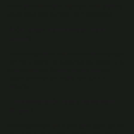
vadeli işlemlerden (seans başlangıcı) vadeli işlemlere
(seans sonu) kadar brüt takas işlemi uygulanacak.
Brüt takas olan hisseler nasıl
satılır?
Brüt takas uygulaması, satın alınan hisselerin aynı gün
satılmasını engeller. Bu uygulamaya tabi hisseler bir iş
günü sonrasına (T+1) kadar satılamaz. Başka bir
deyişle, brüt takası olan hisseler aynı gün alınıp
satılamaz.
Link hisse brüt takas ne zaman
bitiyor?
VBTS kapsamında LINK.E ve OLMIP.E payları için kısa