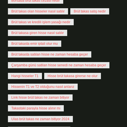
Borsada brüt takas cezası nedir
Brüt takas olan hisseler nasıl satılır
Brüt takas satış nedir
Brüt takas ve kredili işlem yasağı nedir
Brüt takasa giren hisse nasıl satılır
Brüt takasta emir iptali olur mu
Brüt takasta satılan hisse ne zaman hesaba geçer
Çarşamba günü satilan hisse senedi ne zaman hesaba geçer
Hangi hisseler T1
Hisse brüt takasa girerse ne olur
Hissenin T1 ve T2 olduğunu nasıl anlarız
Link hisse brüt takas ne zaman bitiyor
Takastaki parayla hisse alınır mı
Ulas brüt takas ne zaman bitiyor 2024