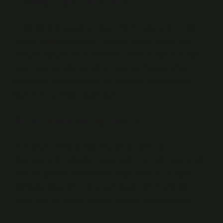
hisseyi nasıl etkiler?
Hisse senedi yasağının olası etkileri şunlardır: Hisse
senedi fiyatlarında artış: Yasakla birlikte gelen kısa
satış ve borç verme kısıtlaması, hisse senedi arzında
azalmaya yol açarak talebin aynı kalmasına veya
artmasına neden olabilir. Bu nedenle, hisse senedi
fiyatlarının artmasına yol açar.
Brüt takas satış nedir?
Brüt takas, hisse senedi ticareti için özel bir
düzenlemedir. Standart takas sistemlerinde, gün içinde
yapılan işlemler toplu olarak değerlendirilir ve gün
sonunda takas edilirken, brüt takas sisteminde her
işlem ayrı ayrı takas edilir ve hemen gerçekleştirilir.