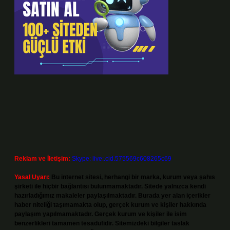
Reklam ve İletişim:
Skype: live:.cid.575569c608265c69
Yasal Uyarı:
Bu internet sitesi, herhangi bir marka, kurum veya şahıs
şirketi ile hiçbir bağlantısı bulunmamaktadır. Sitede yalnızca kendi
hazırladığımız makaleler paylaşılmaktadır. Burada yer alan içerikler
haber niteliği taşımamakta olup, gerçek kurum ve kişiler hakkında
paylaşım yapılmamaktadır. Gerçek kurum ve kişiler ile isim
benzerlikleri tamamen tesadüfidir. Sitemizdeki bilgiler taslak