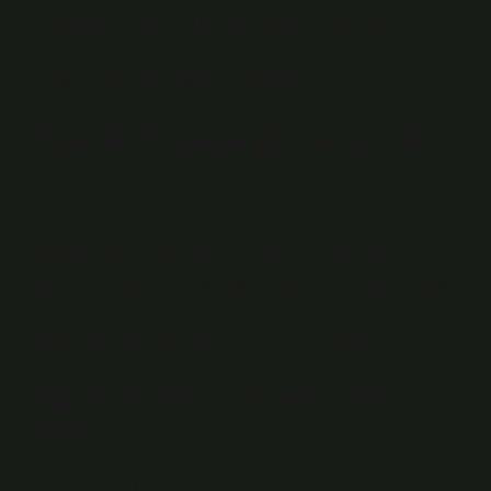
hesaplarına aktarılır. Borsada yapılan brüt takas
işlemleri ise işlemin yapılmasını izleyen 2 iş günü
içinde hesaplara alacak kaydedilir.
Hisse brüt takasa girerse ne olur?
Hisse senedi borsadaki brüt takas hacmine dahil
edildiğinde günlük işlem hacmine dahil edilmez. Bu
nedenle gün içinde hisse senedini alıp satmak
mümkün olmaz. Aynı şekilde hisse senedi işlemlerinde
kredi kullanımı da mümkün olmaz. Bu nedenle brüt
takas hisse senetleri için işlem hacmi azalır.
Ulas brüt takas ne zaman bitiyor
2024?
Borsa İstanbul’dan KAP’a yapılan açıklamada,