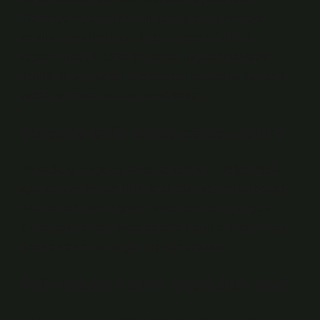
“Sermaye Piyasası Kurulu kararıyla uygulamaya
konulan Volatilite Bazlı Tedbir Sistemi (VBTS)
kapsamında ULAS’ta brüt takas uygulanmaktadır.”
denildi. E-pay, vadeli işlemlerden (seans başlangıcı)
vadeli işlemlere (seans sonu) kadar.
Borsada brüt takas cezası nedir?
Borsada işlem gören hisse senetlerinin değerindeki
aşırı artış nedeniyle SPK tarafından verilen bir cezadır.
Brüt borsada işlem gören hisse senetleri için, gün
içinde satın alınan hisse senetleri aynı gün satılamaz.
Satış en erken bir iş günü içinde yapılabilir.
Brüt takasta emir iptali olur mu?