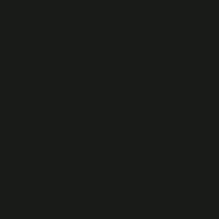
satış ve marjlı işlem yasağı, brüt takas başvurusu ile
birlikte belirtilen tarihe (seans sonuna) kadar yürürlükte
kalacaktır.
Hangi hisseler T1?
T+1 (veya T1) kullanılamaz. Bu, o gün yaptığınız
işlemin parasını veya hisselerini T2 gününde
alacağınız anlamına gelir. Bu, çoğunlukla halka arz
edilen şirketlerde gördüğümüz ifadedir.
Takastaki parayla hisse alınır mı?
X hissesinin brüt takasa tabi olarak satışı sonrasında
artık satın alma işlemi mümkün olmayacaktır.
Açığa satış ve kredili işlem yasağı