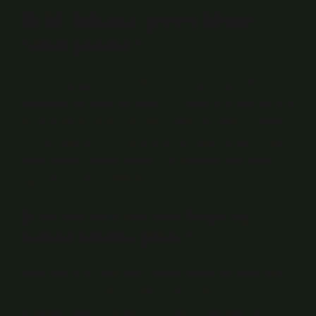
Brüt takasa giren hisse
nasıl satılır?
Brüt Hesaplaşma Hisse Senetleri Nasıl Satılır Brüt
hesaplaşmalı hisse senetleri için satış emri vermek için,
hisse senedini aynı gün satın almamış olmanız gerekir.
Ayrıca, satış işlemini karşılayacak kadar hesabınızda
hisse senedi olması gerekir. Bu nedenle, kısa satış
yapmak mümkün değildir.
Brüt takasta satılan hisse ne
zaman hesaba geçer?
Mevzuata göre, alım emri verilen paylar ile satım emri
verilen payların satış bedelleri, borsada işlemin
tamamlanmasını izleyen 2 iş günü içinde yatırım