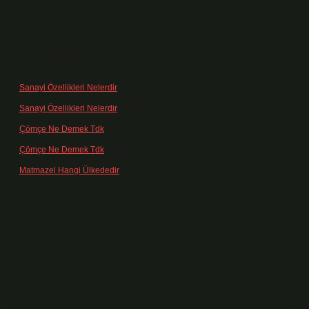
Son yorumlar
Sanayi Özellikleri Nelerdir
için
admin
Sanayi Özellikleri Nelerdir
için
Ağa
Çömçe Ne Demek Tdk
için
admin
Çömçe Ne Demek Tdk
için
Filiz
Matmazel Hangi Ülkededir
için
admin