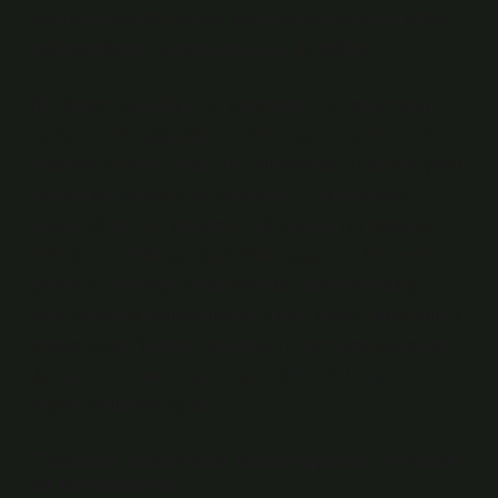
yönlendirmekle kalmaz, aynı zamanda onun edebi
çağrışımlarını ve hayal gücünü de tetikler.
Bir destan, genellikle bir kahramanın ve toplumunun
zaman içinde yaşadığı zorlukları, kahramanlıkları ve
efsanevi anlarını anlatır. Bir bulmacada bu anlam, çoğu
zaman kahramanlık ya da önemli bir tarihi olayla
ilişkilendirilen bir karakterin adı olabilir. Bu noktada,
bulmaca ve edebiyat
arasındaki bağ, bir edebi metnin
yalnızca bir hikaye anlatmasından ibaret olmadığını,
aynı zamanda okuyucuya bir anlam arayışı sunduğunu
ortaya koyar. “Destan” kelimesinin bulmacadaki anlamı
da tıpkı bir romanın açılımı gibi, farklı okumalara ve
kişisel yorumlara açıktır.
Destanın Edebiyatla Bütünleşmesi: Temalar
ve Karakterler