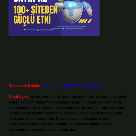
Reklam ve İletişim:
Skype: live:.cid.575569c608265c69
Yasal Uyarı:
Bu internet sitesi, herhangi bir marka, kurum veya şahıs
şirketi ile hiçbir bağlantısı bulunmamaktadır. Sitede yalnızca kendi
hazırladığımız makaleler paylaşılmaktadır. Burada yer alan içerikler
haber niteliği taşımamakta olup, gerçek kurum ve kişiler hakkında
paylaşım yapılmamaktadır. Gerçek kurum ve kişiler ile isim
benzerlikleri tamamen tesadüfidir. Sitemizdeki bilgiler taslak
halindedir ve tavsiye niteliği taşımazlar.