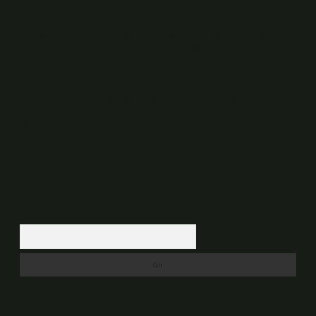
Sitemiz, 5651 Sayılı Kanun gereğince Bilgi Teknolojileri ve İletişim
Kurumu (BTK) tarafından onaylanmış bir Yer Sağlayıcı olarak hizmet
vermektedir. Bu nedenle, sitedeki içerikleri proaktif olarak denetleme
veya araştırma yükümlülüğümüz bulunmamaktadır. Ancak, üyelerimiz
yazdıkları içeriklerin sorumluluğunu taşımakta olup, siteye üye olarak bu
sorumluluğu kabul etmiş sayılırlar.
Hukuka ve yasal düzenlemelere aykırı olduğunu düşündüğünüz
içerikleri,
backlinkpanelicomtr@gmail.com
adresine bildirmeniz halinde,
ilgili içerikler yasal süre içerisinde sitemizden kaldırılacaktır.
Arama