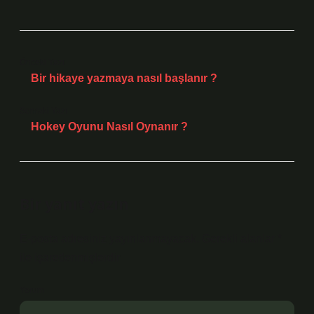
Önceki Yazı
Bir hikaye yazmaya nasıl başlanır ?
Sonraki Yazı
Hokey Oyunu Nasıl Oynanır ?
Bir yanıt yazın
E-posta adresiniz yayınlanmayacak.
Gerekli alanlar
*
ile işaretlenmişlerdir
Yorum