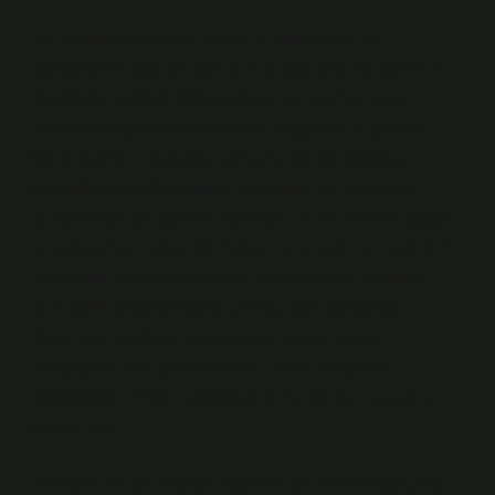
Bir destan, genellikle büyük bir mücadele, bir
kahramanın yolu ve halkların bekası üzerine şekillenir.
Bu öğeler, sadece edebiyatla sınırlı kalmaz; aynı
zamanda toplumsal yapıları ve değerleri de yansıtır.
Medeniyetlerin öyküsü, kahramanlar ve savaşlar
arasında sıkça örülmüştür. Aynı şekilde, bulmaca
dünyasında da “destan” kelimesi, bir karakterin, büyük
bir kahramanın veya sembolün izini süren bir çağrışım
yaratabilir. Bu bakış açısıyla bakıldığında, destanlar
birer
epik anlatı
olmakla birlikte, aynı zamanda
toplumların kültürel yapısının ve kahramanlık
anlayışının birer yansımasıdır. Onlar, bireyin ve
topluluğun kimliğini oluşturur ve tarihe dair büyük bir
anlam taşır.
Örneğin, bir bulmacada “destan” kelimesinin çözümü