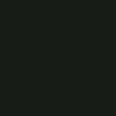
Edebiyatın Derinliklerinde Bir
Keşif
Kelimenin gücü, insanların düşünce dünyasını
şekillendirir ve hayal gücünü dönüştürür. Edebiyat,
kelimelerle örülmüş bir evrendir; her cümle, her satır, bir
başka dünyaya açılan kapıdır. Kelimelerin ardında gizli
anlamlar, metaforlar ve semboller vardır. Bunlar,
okuyucuyu düşündürmek ve bir anlam dünyasına
sürüklemek için kullanılan en güçlü araçlardır. Bugün,
bu araçlardan birinin –
“destan”
kelimesinin –
bulmaca dünyasında nasıl bir anlam taşıdığını
keşfedeceğiz. Bulmacalar, eğlenceli bir akıl oyunu
olmanın ötesinde, kelimelerle düşünme yeteneğimizi
geliştiren araçlardır. Peki, “bulmacada destan ne
demek?” sorusunun edebi bir karşılığı var mıdır? Gelin,