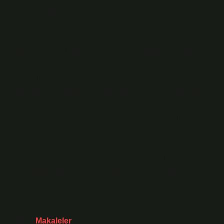
anlamlar inşa eder. Kelimenin gücü, sadece onun
doğru çözülmesinde değil, aynı zamanda onun
etrafında şekillenen çağrışımlarda ve imgelerde gizlidir.
Edebiyat ve bulmaca arasındaki bu bağlantı, insanın
anlam arayışının ne denli çok katmanlı ve derin
olduğunu gösterir. Her kelime, her bulmaca, farklı
okumalara ve keşiflere açıktır. Bu yazıda, “bulmacada
destan ne demek?” sorusunun cevabını ararken, aynı
zamanda edebiyatın gücünü de keşfetmiş olduk.
Okuyucular olarak, siz de kendi edebi çağrışımlarınızı
ve destanlarla olan bağınızı paylaşarak, bu yazıyı daha
da zenginleştirebilirsiniz. Yorumlarınızı bekliyoruz!
Tarih:
Makaleler