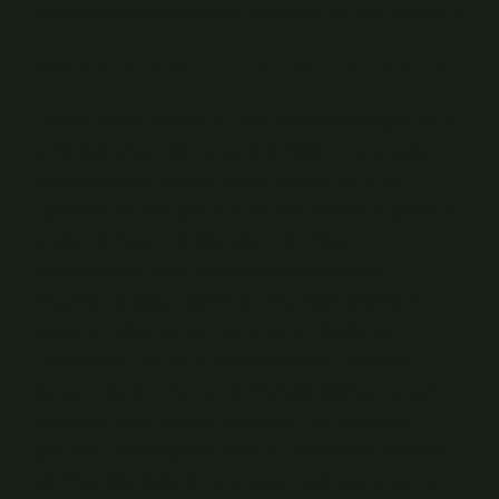
edebiyatın derinliklerinden bu soruya bir yanıt arayalım.
Destan: Edebiyatın Temel Yapıtlarından Biri
Destan, kelime olarak,
bir halkın veya topluluğun tarihi
ya da kahramanlıklarını, kültürel değerlerini anlatan,
genellikle uzun soluklu, ölçülü ve epik bir türdür.
Destanlar, tarihsel olayların ve kahramanların etkileyici
bir şekilde tasvir edildiği eserlerdir. Yunan
mitolojisinden, İslam dünyasının kahramanlık
hikayelerine kadar, destanlar insanlığın geçmişine ait
büyük bir hafıza sunar. Homeros’un “İlyada” ve
“Odysseia”sı, bu türün örneklerinden en tanınmış
olanlarındandır. Peki, bir bulmacada destanın anlamı,
kelimenin edebi yükünü taşıyabilir mi? Edebiyatın
gözünden bakıldığında, evet, bir bulmacada “destan”
kelimesi, çok daha derin bir anlam katmanına sahip