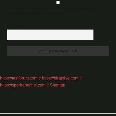
Daha sonraki yorumlarımda kullanılması için adım, e-posta adresim ve
site adresim bu tarayıcıya kaydedilsin.
6 + 2 kaçtır?
*
https://testforum.com.tr
https://biratolye.com.tr
https://sporhabercisi.com.tr
Sitemap