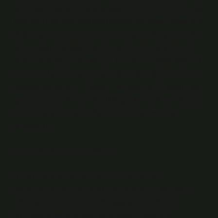
bir karakter ya da bir olayla bağlantılı olabilir. Ancak, bu
çözüme ulaşırken, okuyucu sadece kelimenin anlamını
değil, aynı zamanda kültürel bir imgeler dünyasına da
dalmış olur. Edebiyatçılar, bir kelimenin çok katmanlı
anlamlarını çözümlemek için kelimelerle oynamayı çok
severler. Bulmacalar da bu bağlamda, edebi bir eserin
parçası haline gelir. “Destan”, bir bakıma, bir toplumun
geçmişine yapılan bir yolculuk gibidir. Tıpkı bir bulmaca
çözmek gibi, destanlar da çözülmesi gereken bir
bilmecedir.
Edebi Yansımalar ve Sonuç
Bir bulmacada “destan” kelimesi, genellikle
kahramanlık, tarih ve toplum temalarıyla ilişkilendirilir.
Edebiyat, kelimelerle bir dünyayı şekillendirirken,
bulmacalar da aynı şekilde zihinlerimizde yeni