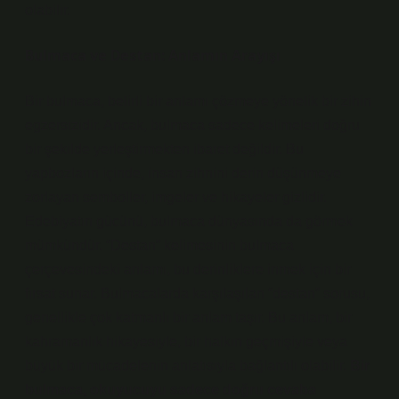
olabilir.
Bulmaca ve Destan: Anlamın Arayışı
Bir bulmaca, belirli bir anlamı çözmeye yönelik bir zihin
egzersizidir. Ancak, bulmaca sadece kelimeleri doğru
bir şekilde yerleştirmekten ibaret değildir. Bu
yapbozların içinde, insan zihnini derin düşünmeye
zorlayan semboller, imgeler ve hikayeler gizlidir.
Edebiyatın gücünü, bulmaca dünyasında da görmek
mümkündür. “Destan” kelimesinin bulmaca
çerçevesindeki anlamı, bu derinliklere inmek için bir
fırsat sunar. Bulmacalarda karşılaşılan “destan” sorusu,
genellikle çok katmanlı bir anlam taşır. Bu anlam, bir
kahramanlık hikayesiyle, bir halkın geçmişiyle veya
büyük bir mücadelenin anlatısıyla bağlantılı olabilir.
Bir
bulmaca, okuyucuyu sadece doğru cevaba