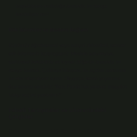
başkalarının mutluluğu arasında bir denge
kurabiliyor mu?
Etik İkilemler ve Modern Bağlam
Günümüz öğretmenleri veya sosyal aktivistleri, benzer
etik ikilemlerle karşılaşabilir: Mesleki sorumluluk,
toplumsal beklentiler ve kişisel değerler arasında bir
denge kurmak. Çalıkuşu hikayesi, bu açıdan zamansız
bir etik laboratuvar sunar. Okuyucu, kendi yaşamına
dair sorular sorabilir: “Ben, Feride’nin yerinde olsaydım
hangi seçimi yapardım?”
Felsefi Tartışmalar ve Literatürdeki
Çelişkiler
Çalıkuşu’nun gerçekliği literatürde hâlâ tartışmalıdır.