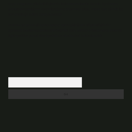
veya araştırma yükümlülüğümüz bulunmamaktadır. Ancak, üyelerimiz
yazdıkları içeriklerin sorumluluğunu taşımakta olup, siteye üye olarak bu
sorumluluğu kabul etmiş sayılırlar.
Hukuka ve yasal düzenlemelere aykırı olduğunu düşündüğünüz
içerikleri,
backlinkpanelicomtr@gmail.com
adresine bildirmeniz halinde,
ilgili içerikler yasal süre içerisinde sitemizden kaldırılacaktır.
Arama