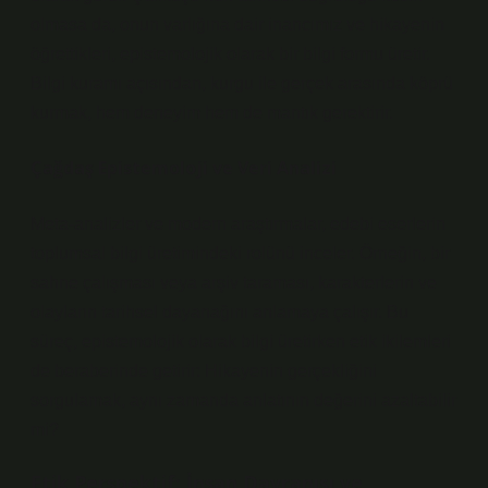
olmasa da, onun varlığına dair inancımız ve hikayenin
öğrettikleri, epistemolojik olarak bir bilgi formu üretir.
Bilgi kuramı
açısından, kurgu ile gerçek arasında köprü
kurmak, hem deneyim hem de mantık gerektirir.
Çağdaş Epistemoloji ve Veri Analizi
Meta-analizler ve modern araştırmalar, edebi eserlerin
toplumsal bilgi üretimindeki rolünü inceler. Örneğin, bir
sahne çalışması veya arşiv taraması, karakterlerin ve
olayların tarihsel dayanağını anlamaya çalışır. Bu
süreç, epistemolojik olarak bilgi üretirken etik ikilemleri
de beraberinde getirir: Hikayenin gerçekliğini
sorgulamak, aynı zamanda anlatının değerini azaltabilir
mi?
Etik Perspektif: İnsan Davranışı ve