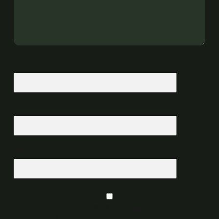
İsim*
E-Posta*
Web Sitesi
Daha sonraki yorumlarımda kullanılması için adım, e-posta adresim ve
site adresim bu tarayıcıya kaydedilsin.