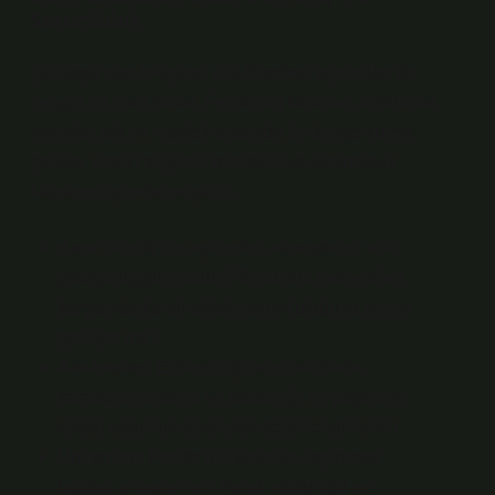
Sorumluluk
Çalıkuşu’nun hikayesi, etik felsefesi açısından da
zengin bir alan sunar. Feride’nin kararları, toplumsal
normlar, aşk ve meslek arasında bir denge kurma
çabası, ahlaki değerlendirmeleri ve sorumluluk
kavramını gündeme getirir.
Kant
: Feride’nin eylemleri, evrensel bir etik
yasaya uygun mudur? Toplumun beklentileri
karşısında kendi ahlaki sorumluluğunu yerine
getiriyor mu?
Aristoteles
: Erdem etiği perspektifinde,
karakterin cesareti ve kararlılığı, iyi yaşam ve
ahlaki olgunluk açısından değerlendirilebilir.
Utilitarizm
: Feride’nin kararları, toplumsal
faydayı artırıyor mu? Kendi mutluluğu ve