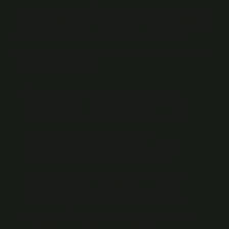
ontolojik bir sorudur: Bu karakter gerçekten var olmuş
mudur yoksa zihinsel bir kurgu mu? Varoluşsal açıdan,
hikayenin gerçekliği sadece tarihsel doğrulukla
ölçülemez; onun deneyim ve anlam üretme kapasitesi
de ontolojik bir değerdir.
Platon
: Hikayeyi bir “idea” veya ideal form
olarak görebiliriz. Gerçeklik, karakterin somut
yaşantısından bağımsızdır; önemli olan onun
bize aktardığı değer ve öğretilerdir.
Aristoteles
: Olayların nedensellik zincirine
odaklanır. Hikayenin tarihsel doğruluğu
tartışmalı olsa da, karakterin davranışları ve
toplumsal bağlamı, insan doğası ve erdem
üzerine düşünmek için somut bir temel sunar.
Heidegger
: Çalıkuşu’nun varlığı, zaman içinde