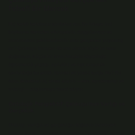
Felsefi Bir Mercek
Hiç kendi kendinize sordunuz mu: Bir hikaye bizi
böylesine derinden etkileyebilir, duygularımızı ve
kararlarımızı şekillendirebilir ama gerçekten yaşanmış
mı? Çalıkuşu hikayesi de tam olarak böyle bir soru
doğuruyor. Küçük bir kızın Anadolu köylerinde
öğretmenlik yaptığı, zorluklar ve aşk arasında
savrulduğu bu anlatı, tarihsel mi yoksa kurgu mu? Bu
soru, felsefenin üç temel alanını —etik, epistemoloji ve
ontoloji— düşünmeye davet ediyor.
Ontolojik Perspektif: Çalıkuşu’nun Varlığı ve
Gerçeklik
Ontoloji, varlığın ve gerçekliğin doğasını inceleyen
felsefe dalıdır. Çalıkuşu hikayesinin “gerçekliği” sorusu