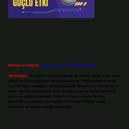
Reklam ve İletişim:
Skype: live:.cid.575569c608265c69
Yasal Uyarı:
Bu internet sitesi, herhangi bir marka, kurum veya şahıs
şirketi ile hiçbir bağlantısı bulunmamaktadır. Sitede yalnızca kendi
hazırladığımız makaleler paylaşılmaktadır. Burada yer alan içerikler
haber niteliği taşımamakta olup, gerçek kurum ve kişiler hakkında
paylaşım yapılmamaktadır. Gerçek kurum ve kişiler ile isim
benzerlikleri tamamen tesadüfidir. Sitemizdeki bilgiler taslak
halindedir ve tavsiye niteliği taşımazlar.
Sitemiz, 5651 Sayılı Kanun gereğince Bilgi Teknolojileri ve İletişim
Kurumu (BTK) tarafından onaylanmış bir Yer Sağlayıcı olarak hizmet
vermektedir. Bu nedenle, sitedeki içerikleri proaktif olarak denetleme