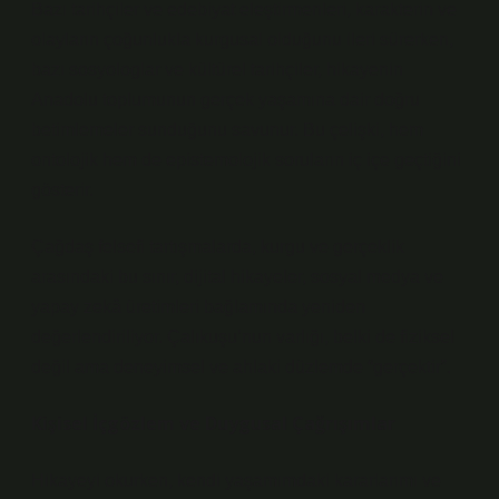
Bazı tarihçiler ve edebiyat eleştirmenleri, karakterin ve
olayların çoğunlukla kurgusal olduğunu ileri sürerken,
bazı sosyologlar ve kültürel tarihçiler, hikayenin
Anadolu toplumunun gerçek yaşamına dair doğru
betimlemeler sunduğunu savunur. Bu çelişki, hem
ontolojik hem de epistemolojik soruların iç içe geçtiğini
gösterir.
Çağdaş felsefi tartışmalarda, kurgu ve gerçeklik
arasındaki bu sınır, dijital hikayeler, sosyal medya ve
yapay zekâ üretimleri bağlamında yeniden
değerlendiriliyor. Çalıkuşu’nun varlığı, belki de fiziksel
değil ama deneyimsel ve ahlaki düzlemde “gerçektir”.
Kişisel İçgözlem ve Duygusal Çağrışımlar
Hikayeyi okurken, kendi yaşamımdaki kararlarımı ve