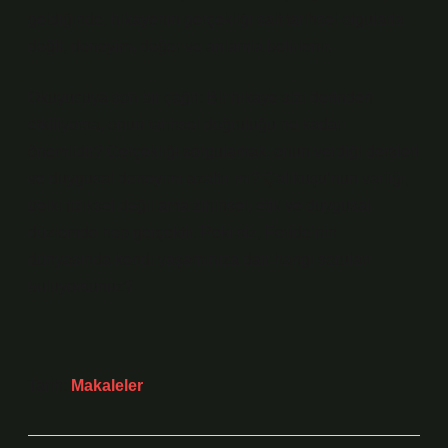
geldiğinde, hikayenin gerçekliği salt tarihsel olgularla
değil, deneyim, değer ve anlamla belirlenir.
Okuyucuya son bir çağrı: Bir hikaye sizi derinden
etkiliyorsa, onun tarihsel doğruluğu ne kadar
önemlidir? Gerçekliği sorgulamak, onun verdiği dersleri
ve duygusal deneyimi azaltır mı? Çalıkuşu’nun varlığı,
belki fiziksel değil ama zihinsel, etik ve duygusal
düzlemde hep gerçektir. Peki siz, Feride’nin
dünyasında kendi yaşamınıza dair hangi soruları
buluyorsunuz?
Tarih:
Makaleler