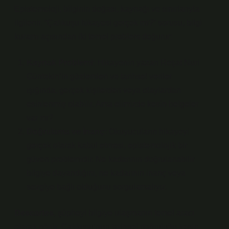
Epistemoloji, bilginin doğası, kaynağı ve sınırlarıyla
ilgilenir. “Çalıkuşu hikayesi gerçek mi?” sorusu, bilgi
kuramı açısından iki temel problem doğurur:
Kaynak Problemi:
Hikayenin yazarı Reşat Nuri
Güntekin’in gözlemleri ve tarihsel veriler
ışığında, gerçek kişilerden veya olaylardan
esinlenmiş olabilir. Ama elimizde kesin belgeler
var mı?
Doğrulama ve İnanç:
Okuyucuların hikayeyi
gerçek olarak kabul etmesi, epistemolojik bir
güven problemidir. Ne kadarının doğrulanabilir
bilgiye dayandığını, ne kadarının inanç veya
sezgiye bağlı olduğunu sorgulamalıyız.
Descartes
, şüpheyi bilgiye ulaşmanın temel aracı
olarak görür. Çalıkuşu’nun tarihsel doğruluğu kesin