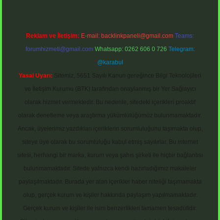
Reklam ve İletişim:
E-mail:
backlinkpaneli@gmail.com
Teams:
forumhizmeti@gmail.com
Whatsapp: 0262 606 0 726
Telegram:
@karabul
Yasal Uyarı:
Sitemiz, 5651 Sayılı Kanun gereğince Bilgi Teknolojileri
ve İletişim Kurumu (BTK) tarafından onaylanmış bir Yer Sağlayıcı
olarak hizmet vermektedir. Bu nedenle, sitedeki içerikleri proaktif
olarak denetleme veya araştırma yükümlülüğümüz bulunmamaktadır.
Ancak, üyelerimiz yazdıkları içeriklerin sorumluluğunu taşımakta olup,
siteye üye olarak bu sorumluluğu kabul etmiş sayılırlar. Bu internet
sitesi, herhangi bir marka, kurum veya şahıs şirketi ile hiçbir bağlantısı
bulunmamaktadır. Sitede yalnızca kendi hazırladığımız makaleler
paylaşılmaktadır. Burada yer alan içerikler haber niteliği taşımamakta
olup, gerçek kurum ve kişiler hakkında paylaşım yapılmamaktadır.
Gerçek kurum ve kişiler ile isim benzerlikleri tamamen tesadüfidir.