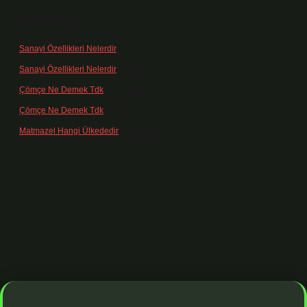
Son yorumlar
Sanayi Özellikleri Nelerdir
için
admin
Sanayi Özellikleri Nelerdir
için
Ağa
Çömçe Ne Demek Tdk
için
admin
Çömçe Ne Demek Tdk
için
Filiz
Matmazel Hangi Ülkededir
için
admin
dresi
https://www.betexper.xyz/
betci bahis
betci giriş
https://betci.o