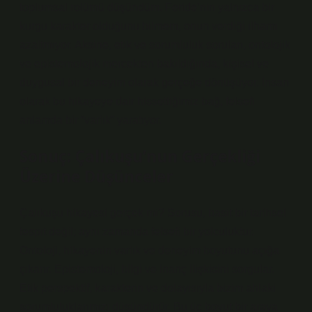
toplumsal rolümü düşündüm. Feride’nin yalnızca bir
kurgu karakter olduğunu bilmem, onun verdiği ilhamı
azaltmıyor. Aksine, etik ve sorumluluk soruları, ontolojik
ve epistemolojik mercekten bakıldığında, kişisel ve
duygusal bir deneyim olarak gerçeğe dönüşüyor. İnsan
olarak bu hikayeye dair hissettiğimiz bağ, felsefi
anlamda bir “varlık” yaratıyor.
Sonuç: Çalıkuşu’nun Gerçekliği
Üzerine Düşünceler
Çalıkuşu hikayesi gerçek mi? Sorusu, basit bir tarihsel
tespit değil; aynı zamanda felsefi bir yolculuktur.
Ontoloji, hikayenin varlık ve deneyim boyutunu açığa
çıkarır. Epistemoloji, bilgi ve inanç ilişkisini sorgular.
Etik perspektif, karakterin ve dolayısıyla bizim ahlaki
sorumluluklarımızı düşündürür. Bu üç boyut bir araya