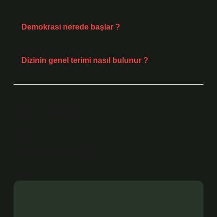
Önceki Yazı
Demokrasi nerede başlar ?
Sonraki Yazı
Dizinin genel terimi nasıl bulunur ?
Bir yanıt yazın
E-posta adresiniz yayınlanmayacak.
Gerekli alanlar
*
ile işaretlenmişlerdir
Yorum