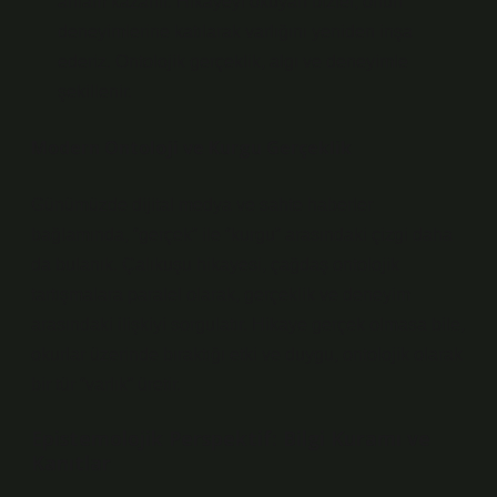
anlam kazanır. Hikayeyi okuyan bizler, onun
deneyimlerine katılarak varlığını yeniden inşa
ederiz. Ontolojik gerçeklik, algı ve deneyimle
şekillenir.
Modern Ontoloji ve Kurgu Gerçeklik
Günümüzde dijital medya ve sahte haberler
bağlamında, “gerçek” ile “kurgu” arasındaki çizgi daha
da bulanık. Çalıkuşu hikayesi, çağdaş ontolojik
tartışmalara paralel olarak, gerçeklik ve deneyim
arasındaki ilişkiyi sorgulatır. Hikaye gerçek olmasa bile,
okurlar üzerinde bıraktığı etki ve duygu, ontolojik olarak
bir tür “varlık” üretir.
Epistemolojik Perspektif: Bilgi Kuramı ve
Kanıtlar