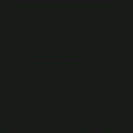
Çemen baharatında neler
var?
Çemen otu baharatı, karabiber, karabiber, nane, kişniş,
kekik, Himalaya tuzu, sarımsak tozu ve çemen otu
ununun bir karışımıdır.
Çemen tozu nasıl olur?
Çemen otu tozu, çemen otu bitkisinin tohumlarından
elde edilen doğal bir baharat ürünüdür. Çemen otu
tozunun kendine özgü bir lezzeti ve koku profili vardır
ve hafif acı, baharatlı ve tatlı notalar içerebilir. Bu
baharat çeşitli yemeklerde, özellikle ekmeklerde,
çorbalarda, mezelerde ve et yemeklerinde kullanılır.
Çemen tozu yerine ne kullanılır?