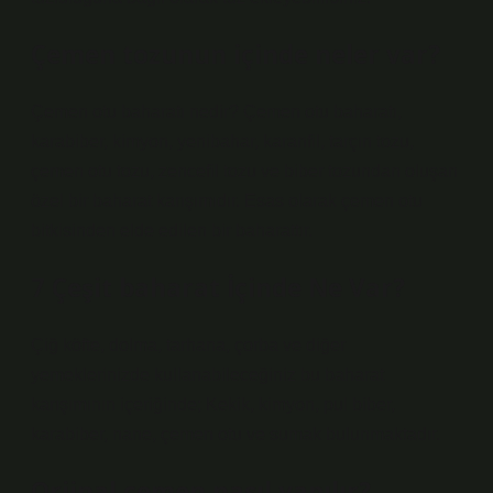
Çemen tozunun içinde neler var?
Çemen otu baharatı nedir? Çemen otu baharatı,
karabiber, kimyon, yenibahar, karanfil, tarçın tozu,
çemen otu tozu, zencefil tozu ve biber tozundan oluşan
özel bir baharat karışımıdır. Esas olarak çemen otu
bitkisinden elde edilen bir baharattır.
7 Çeşit baharat İçinde Ne Var?
Çiğ köfte, dolma, tarhana, çorba ve diğer
yemeklerinizde kullanabileceğiniz bu baharat
karışımının içeriğinde; Kekik, kimyon, pul biber,
karabiber, nane, çemen otu ve sumak bulunmaktadır.
Orjinal çemen nasıl yapılır?