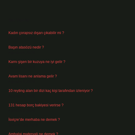
Sidebar
Son Yazılar
Kadın çorapsız dışarı çıkabilir mi ?
Ağustos 7, 2026
Başın atasözü nedir ?
Ağustos 6, 2026
Karnı şişen bir kuzuya ne iyi gelir ?
Ağustos 5, 2026
Avam lisanı ne anlama gelir ?
Ağustos 4, 2026
10 reyting alan bir dizi kaç kişi tarafından izleniyor ?
Ağustos 3, 2026
131 hesap borç bakiyesi verirse ?
Ağustos 3, 2026
İsviçre’de merhaba ne demek ?
Temmuz 30, 2026
Ambalaj materyali ne demek ?