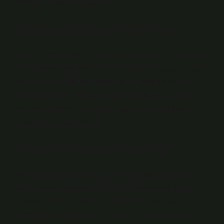
mutfağında kullanılmaktadır.
Kayseri çemeni içinde ne var?
Kayseri çemen otu, çemen otu (otu satın al), tatlı ve acı
kırmızı biber tozu, karabiber, yenibahar, kişniş, kimyon,
acı biber, zencefil, sarımsak, tuz ve sudan Kayseri
ilinde üretilen bir sofralık çemen otu. Kayseri çemen
otunda sarımsak ve acı tatlar hakimdir. Koyu kıvamlı ve
topaklı bir yapıya sahiptir.
Çemenin faydaları nelerdir?
Tekrarlayan, bitmeyen öksürük ve boğaz ağrılarına
karşı koruma sağlayabilen çemen otunun faydaları
arasında, sindirim sisteminin düzenli çalışmasını
destekleyen iyileştirici etkileri de yer alır. Doğal besin