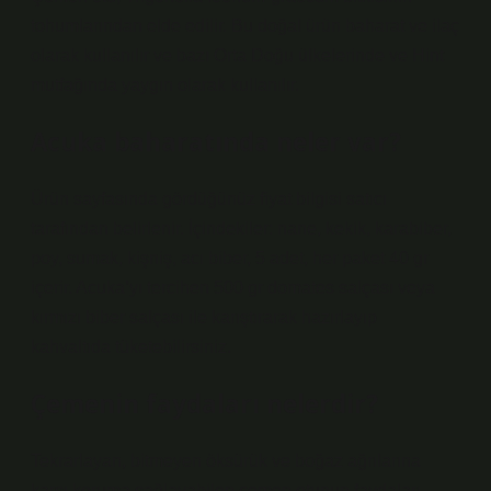
tohumlarından elde edilir. Bu doğal ürün baharat ve ilaç
olarak kullanılır ve bazı Orta Doğu ülkelerinde ve Hint
mutfağında yaygın olarak kullanılır.
Acuka baharatında neler var?
Ürün sayfasında gördüğünüz fiyat bilgisi satıcı
tarafından belirlenir. İçindekiler: nane, kekik, karabiber,
poy, sumak, kişniş, acı biber, 5 adet, her paket 40 gr
içerir. Acuka’yı tercihen 500 gr domates salçası veya
kırmızı biber salçası ile karıştırarak hazırlayıp
kahvaltıda tüketebilirsiniz.
Çemenin faydaları nelerdir?
Tekrarlayan, bitmeyen öksürük ve boğaz ağrılarına
karşı koruma sağlayabilen çemen otunun faydaları,