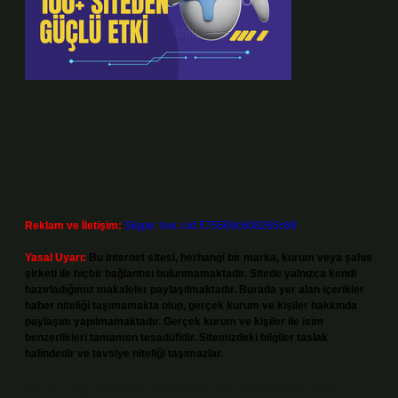
Reklam ve İletişim:
Skype: live:.cid.575569c608265c69
Yasal Uyarı:
Bu internet sitesi, herhangi bir marka, kurum veya şahıs
şirketi ile hiçbir bağlantısı bulunmamaktadır. Sitede yalnızca kendi
hazırladığımız makaleler paylaşılmaktadır. Burada yer alan içerikler
haber niteliği taşımamakta olup, gerçek kurum ve kişiler hakkında
paylaşım yapılmamaktadır. Gerçek kurum ve kişiler ile isim
benzerlikleri tamamen tesadüfidir. Sitemizdeki bilgiler taslak
halindedir ve tavsiye niteliği taşımazlar.
Sitemiz, 5651 Sayılı Kanun gereğince Bilgi Teknolojileri ve İletişim