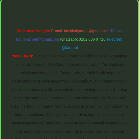
Reklam ve İletişim:
E-mail:
backlinkpaneli@gmail.com
Teams:
forumhizmeti@gmail.com
Whatsapp: 0262 606 0 726
Telegram:
@karabul
Yasal Uyarı:
Sitemiz, 5651 Sayılı Kanun gereğince Bilgi Teknolojileri
ve İletişim Kurumu (BTK) tarafından onaylanmış bir Yer Sağlayıcı
olarak hizmet vermektedir. Bu nedenle, sitedeki içerikleri proaktif
olarak denetleme veya araştırma yükümlülüğümüz bulunmamaktadır.
Ancak, üyelerimiz yazdıkları içeriklerin sorumluluğunu taşımakta olup,
siteye üye olarak bu sorumluluğu kabul etmiş sayılırlar. Bu internet
sitesi, herhangi bir marka, kurum veya şahıs şirketi ile hiçbir bağlantısı
bulunmamaktadır. Sitede yalnızca kendi hazırladığımız makaleler
paylaşılmaktadır. Burada yer alan içerikler haber niteliği taşımamakta
olup, gerçek kurum ve kişiler hakkında paylaşım yapılmamaktadır.