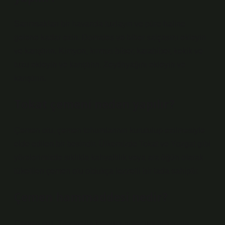
Sarımsakları bir havanda tuzlayın ve püre haline
gelene kadar ezin. Domates ve biber salçasını ekleyin
ve karıştırın. Kimyon, kırmızı biber, karabiber, kekik ve
tuzu ekleyin ve karıştırın. Zeytinyağını ekleyin ve
karıştırın.
Tokat çemeni neden yapılır?
Çemen otu, çemen tohumlarının kurutulup ezilmesiyle
elde edilen bir besindir. Ülkemizde Tokat ve Yozgat gibi
yörelerimizde sıklıkla kahvaltılık veya ara öğün olarak
tüketilen çemen otu oldukça lezzetli bir tada sahiptir.
Çemen hammaddesi nedir?
Çemen otu, Trigonella foenum-graecum bitkisinin