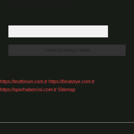
Daha sonraki yorumlarımda kullanılması için adım, e-posta adresim ve
site adresim bu tarayıcıya kaydedilsin.
7 + 8 kaçtır?
*
https://testforum.com.tr
https://biratolye.com.tr
https://sporhabercisi.com.tr
Sitemap