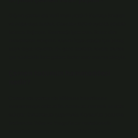
Orijinal çemen otu tarifi nasıl yapılır? Kıymayı kavurun
ve soğumaya bırakın. Cevizleri dişlere uyacak şekilde
kabaca doğrayın. Sarımsağı iyice ezin. Sonra tüm
malzemeleri karıştırın. Kıvamı koyu olduğu için birkaç
kaşık suyla seyreltin. Bir gece bekletin, kıvamı ekmek
için sürülebilir hale gelene kadar azar azar su ekleyin.
Çemen tozunun hammaddesi
nedir?
Çemen otu, çemen otu bitkisinin tohumlarının
kurutulmasıyla elde edilir. Acımsı ve aromatik bir tada
sahiptir. Günümüzde çoğunlukla Kayseri’de pastırma
üretiminde, Tokat ve Yozgat’ta ev mutfaklarında
kahvaltılık atıştırmalık olarak ve Orta Doğu ve Hint