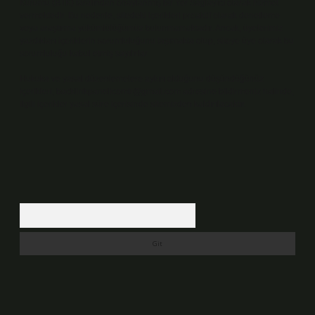
Kurumu (BTK) tarafından onaylanmış bir Yer Sağlayıcı olarak hizmet
vermektedir. Bu nedenle, sitedeki içerikleri proaktif olarak denetleme
veya araştırma yükümlülüğümüz bulunmamaktadır. Ancak, üyelerimiz
yazdıkları içeriklerin sorumluluğunu taşımakta olup, siteye üye olarak bu
sorumluluğu kabul etmiş sayılırlar.
Hukuka ve yasal düzenlemelere aykırı olduğunu düşündüğünüz
içerikleri,
backlinkpanelicomtr@gmail.com
adresine bildirmeniz halinde,
ilgili içerikler yasal süre içerisinde sitemizden kaldırılacaktır.
Arama