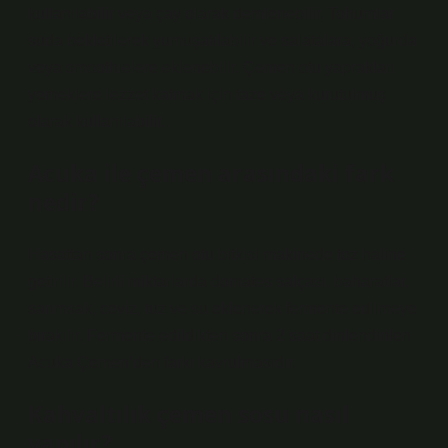
kullanılabilir veya çay olarak demlenebilir. Tohumlar
suda bekletilerek yumuşatılabilir ve salatalara, yoğurda
veya smoothielere eklenebilir. Çemen otu yaprakları
yemeklere lezzet katmak için taze veya kurutulmuş
olarak kullanılabilir.
Acuka ile çemen arasındaki fark
nedir?
Hasattan sonra çemen otu bitkisi makinede toz haline
getirilir. Belirli miktarlarda domates salçası, baharatlar,
sarımsak, ceviz, tuz ve su eklenerek fermente edilmeye
bırakılır. Fermente edildikten sonra 2 saat dinlendirilen
Acuka Çemen’den farkı kavrulmasıdır.
Kahvaltılık çemen sosu nasıl
yapılır?