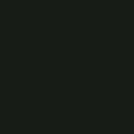
Bir çay kaşığı çemen otu tozu yerine bir çay kaşığı
kimyon tozu kullanın. Kimyon tohumları et
yemeklerinde, körilerde, güveçlerde ve çorbalarda
baharat olarak kullanılabilir. 4 Temmuz 2022Bir çay
kaşığı çemen otu tozu yerine bir çay kaşığı kimyon tozu
kullanın. Kimyon tohumları et yemeklerinde, körilerde,
güveçlerde ve çorbalarda baharat olarak kullanılabilir.
Ev yapımı çemene ne katılır?
Çemen otu kahvaltısını yapmak için önce kırmızı biber
salçasını ve domates salçasını derin bir kaseye koyun.
Zeytinyağını ekleyin ve bir kaşıkla iyice karıştırın.
Kıyılmış ceviz, sarımsak ve baharatları ekleyin ve tekrar
karıştırın. İsterseniz bu noktada domates salçanızın
tuzluluğuna bağlı olarak tuz ekleyebilirsiniz.