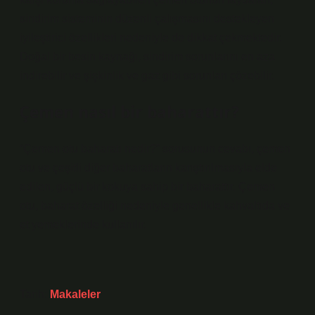
sindirim sisteminin düzenli çalışmasını destekleyen
iyileştirici özellikleri nedeniyle de dikkat çekmektedir.
Doğal bir besin kaynağı, sindirim sorunlarını en aza
indirebilir ve şişkinlik ve gaz gibi sorunları çözebilir.
Çemen nasıl bir baharattır?
“Çemen otu baharatı nedir?” sorusunun cevabı, çemen
otu ve çeşitli diğer baharatların karıştırılmasıyla elde
edilen, güçlü bir kokuya sahip bir baharattır. Çemen
otu, baharat özelliği nedeniyle genellikle kahvaltıda ve
et yemeklerinde kullanılır.
Tarih:
Makaleler