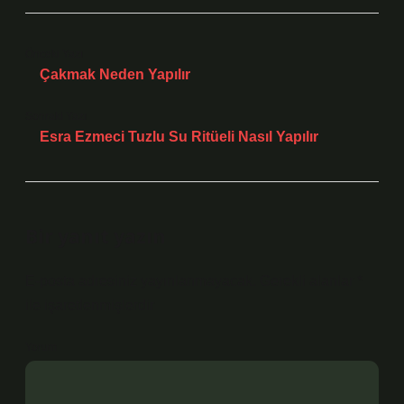
Önceki Yazı
Çakmak Neden Yapılır
Sonraki Yazı
Esra Ezmeci Tuzlu Su Ritüeli Nasıl Yapılır
Bir yanıt yazın
E-posta adresiniz yayınlanmayacak.
Gerekli alanlar
*
ile işaretlenmişlerdir
Yorum