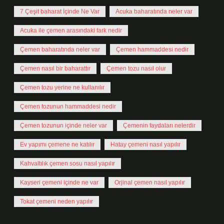
7 Çeşit baharat İçinde Ne Var
Acuka baharatında neler var
Acuka ile çemen arasındaki fark nedir
Çemen baharatında neler var
Çemen hammaddesi nedir
Çemen nasıl bir baharattır
Çemen tozu nasıl olur
Çemen tozu yerine ne kullanılır
Çemen tozunun hammaddesi nedir
Çemen tozunun içinde neler var
Çemenin faydaları nelerdir
Ev yapımı çemene ne katılır
Hatay çemeni nasıl yapılır
Kahvaltılık çemen sosu nasıl yapılır
Kayseri çemeni içinde ne var
Orjinal çemen nasıl yapılır
Tokat çemeni neden yapılır