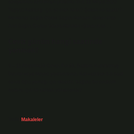
seviyelerini azaltmaya yardımcı olur. 11 Mayıs 2023
Taşıyıcı hastalığı için iyi olan nedir? Şekeri ne azaltır? -
Memorial Sağlık Grubu Saglik-Rehberi ›Seker-Has …
Anıt Sağlık Grubu› Sezlik-Rehberi ›Şeker-Has …
Ceviz günün hangi saatinde
yenmeli?
9 – 11 Atıştırmalık Ceviz, Fındık, Badem, Kurutulmuş
İncirler veya Meyve yiyebilirsiniz. Kahvaltıdan 4-5 saat
sonra öğle yemeği için idealdir. Sağlıklı bir sindirim
sistemi için ne zaman yemelisiniz?
Tarih:
Makaleler