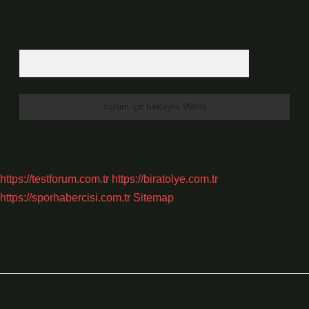
site adresim bu tarayıcıya kaydedilsin.
7 + 8 kaçtır?
*
https://testforum.com.tr
https://biratolye.com.tr
https://sporhabercisi.com.tr
Sitemap