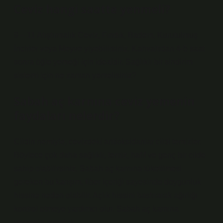
Ceviz hangi saatte yenmeli?
9 – 11 Atıştırmalık Ceviz, Fındık, Badem, Kurutulmuş
İncirler veya Meyve yiyebilirsiniz. Kahvaltıdan 4-5 saat
sonra öğle yemeği için idealdir. Sağlıklı bir sindirim
sistemi için ne zaman yemelisiniz?
Sabah aç karnına ceviz yemenin
faydaları nelerdir?
Cildin nemiyle, cevizdeki antioksidanlar cildi temizler.
Böylece çok daha sağlıklı, temiz, hafif ve genç bir cilde
sahip olabilirsiniz. Sabah aç karnına tüketilmesi
gereken bu karışım, fiber içeriği sayesinde doygunluk
hissine neden olabilir. Açlık hissini bastırarak ağırlığı
kontrol etmeye yardımcı olur. Sabah aç karnına
yemenin avantajı.