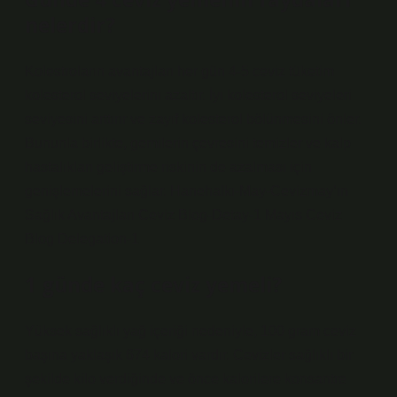
nelerdir?
Kolestroların avantajları her gün 4-5 ceviz tüketim
kolesterol seviyelerini azaltır. İyi kolesterol seviyeleri
seviyesini arttırır ve zayıf kolesterol bölünmesini önler.
Bununla birlikte, gemilerin çevresini temizler ve kalp
hastalıkları geliştirme riskinin de azalması için
genişlemelerini sağlar. Hanehalkı-May-Cevizmay’ın
Sağlık Avantajları Ceviz Blog-Detay-1 Mayıs Ceviz
Blog Delegation-1
1 günde kaç ceviz yemeli?
Yüksek sağlıklı yağ içeriği nedeniyle, 100 gram ceviz
başına yaklaşık 674 kalori vardır. Cevizler sağlıklı bir
şekilde kilo verdiğinde ve önce kalorilere konsantre