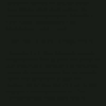
koruyucularla kaplandığını ve bu yüzden oldukça
zararlı olduklarını söyledi. Ayrıca sabahları 4 ceviz
tüketmenin yeterli olduğunu açıkladı, 02:00, 2:00 Dr.
Canan Karatay – AtacevizataceViz ›Haber›
NewSateaCeviz ›Haberler› Haberler
1 cevizde ne kadar omega-3 var?
Ceviz omega-3 işidir: Ceviz, fındık altında en yüksek
omega-3’e sahiptir. Ceviz içeriğinin 1 kısmı yaklaşık 2,5
gram omega-3 yağıdır. Cevizlerden elde edilen omega-
3 yağına alfa-linolenik asit (ALA) denir. Bu, diyetinizde
mevcut olması gereken temel bir yağdır. Evin
avantajları nelerdir? Ceviz Beslenme Nigrip Florrence
Niggingale ›Gunsel-Saglik› Walney-Fa … Grup
Florrence Nighingale ›Gunsel-Saglik› Ceviz-Fa …