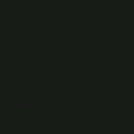
olduğunda son derece dikkatli olmalıdır. Günde 8’den
fazla Ceviz tüketilmemelidir.17 Ek 2024’ün avantajları
ne kadar yüksektir? Ceviz yemenin avantajları! -
Memorial Memorial ›Sağlık-Rehberi› Ceviz-F … Anıt
›Sağlık Rhberi› Ceviz-F …
Ceviz ıslatıp içmenin faydaları
nelerdir?
Ceviz Suyu Avantajları: Kan şekeri dengesi. Hastalık
için iyi. -Medical Parkmedical Park ›Walnuss-Suyan-
Faydalarimmedizische Park› Walnut-Suiyi-Faydas
Günde kaç ceviz yemeli Canan
Karatay?
Ünlü doktor, ithal cevizlerin ülkeye gelene kadar