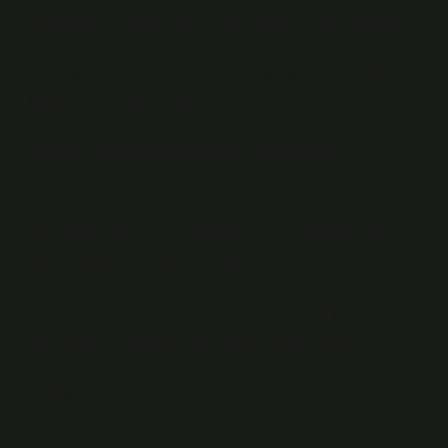
önleyebilir. Yüksek yağ içeriği nedeniyle aşırı tüketim
kilo alımına neden olabilir.27 Ocak 2025’in avantajları
ne kadar yüksek? Bir gün boyunca kaç ceviz yemeli?
Medicana ›Sağlıklı Bilgiler
Ceviz neden beyine benzer?
Ceviz formunun beynin azaltılmış bir modeli olduğuna
hiç baktınız mı? Ceviz, kafa derisinin dışındaki yeşil
kabuk, kafatası ile sert soyulur, beyin zarı ile ince
membran, meyveler ve beynin şekli beynin şeklini
yansıtır. Evin avantajları nelerdir? | Ayin Aydin
Beslenme ve Diyet Uzmanıistayinaydin.com.tr
›Cevizin-faydalari-NlerDirerayinaydin.com.tr› Ceviz-
Faydalari
Günde 4 ceviz yemenin faydaları