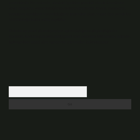
vermektedir. Bu nedenle, sitedeki içerikleri proaktif olarak denetleme
veya araştırma yükümlülüğümüz bulunmamaktadır. Ancak, üyelerimiz
yazdıkları içeriklerin sorumluluğunu taşımakta olup, siteye üye olarak bu
sorumluluğu kabul etmiş sayılırlar.
Hukuka ve yasal düzenlemelere aykırı olduğunu düşündüğünüz
içerikleri,
backlinkpanelicomtr@gmail.com
adresine bildirmeniz halinde,
ilgili içerikler yasal süre içerisinde sitemizden kaldırılacaktır.
Arama