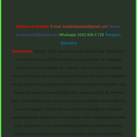
Reklam ve İletişim:
E-mail:
backlinkpaneli@gmail.com
Teams:
forumhizmeti@gmail.com
Whatsapp: 0262 606 0 726
Telegram:
@karabul
Yasal Uyarı:
Sitemiz, 5651 Sayılı Kanun gereğince Bilgi Teknolojileri
ve İletişim Kurumu (BTK) tarafından onaylanmış bir Yer Sağlayıcı
olarak hizmet vermektedir. Bu nedenle, sitedeki içerikleri proaktif
olarak denetleme veya araştırma yükümlülüğümüz bulunmamaktadır.
Ancak, üyelerimiz yazdıkları içeriklerin sorumluluğunu taşımakta olup,
siteye üye olarak bu sorumluluğu kabul etmiş sayılırlar. Bu internet
sitesi, herhangi bir marka, kurum veya şahıs şirketi ile hiçbir bağlantısı
bulunmamaktadır. Sitede yalnızca kendi hazırladığımız makaleler
paylaşılmaktadır. Burada yer alan içerikler haber niteliği taşımamakta
olup, gerçek kurum ve kişiler hakkında paylaşım yapılmamaktadır.
Gerçek kurum ve kişiler ile isim benzerlikleri tamamen tesadüfidir.