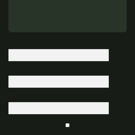
İsim*
E-Posta*
Web Sitesi
Daha sonraki yorumlarımda kullanılması için adım, e-posta adresim ve