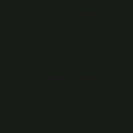
Cevizin dış yeşil kabuğu ne işe
yarar?
Ceviz’in yeşil kabuğu, antimikrobiyal, antifungal, anti -
diyabetik, antihistamin etkileri olan bileşenler içerir.
Ayrıca hepatoprotepeti gibi özellikleriyle insan sağlığı
için yararlı olduğuna inanılmaktadır.
Ceviz şeker hastalığına iyi gelir
mi?
Fındık, badem ve ceviz gibi fındıklar, obezite ile
bağlantılı olarak yüksek bir insülin seviyesine sahiptir.
Fındık, ceviz, badem kan şekerini diyabet hastaları için
dengeli bir yemek olarak düzenler, kolesterol