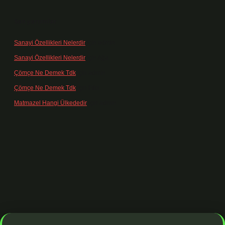
Son yorumlar
Sanayi Özellikleri Nelerdir
için
admin
Sanayi Özellikleri Nelerdir
için
Ağa
Çömçe Ne Demek Tdk
için
admin
Çömçe Ne Demek Tdk
için
Filiz
Matmazel Hangi Ülkededir
için
admin
ş adresi
https://www.betexper.xyz/
betci bahis
betci giriş
https://betc