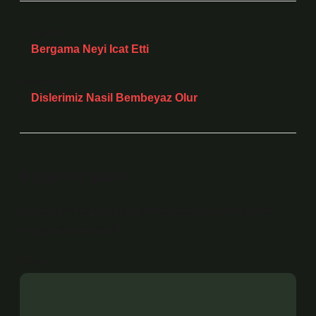
Önceki Yazı
Bergama Neyi Icat Etti
Sonraki Yazı
Dislerimiz Nasil Bembeyaz Olur
Bir yanıt yazın
E-posta adresiniz yayınlanmayacak.
Gerekli alanlar
*
ile işaretlenmişlerdir
Yorum