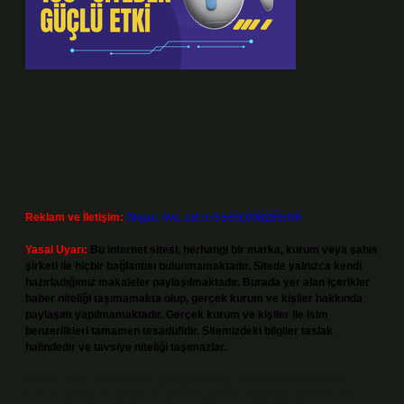
Reklam ve İletişim:
Skype: live:.cid.575569c608265c69
Yasal Uyarı:
Bu internet sitesi, herhangi bir marka, kurum veya şahıs
şirketi ile hiçbir bağlantısı bulunmamaktadır. Sitede yalnızca kendi
hazırladığımız makaleler paylaşılmaktadır. Burada yer alan içerikler
haber niteliği taşımamakta olup, gerçek kurum ve kişiler hakkında
paylaşım yapılmamaktadır. Gerçek kurum ve kişiler ile isim
benzerlikleri tamamen tesadüfidir. Sitemizdeki bilgiler taslak
halindedir ve tavsiye niteliği taşımazlar.
Sitemiz, 5651 Sayılı Kanun gereğince Bilgi Teknolojileri ve İletişim
Kurumu (BTK) tarafından onaylanmış bir Yer Sağlayıcı olarak hizmet