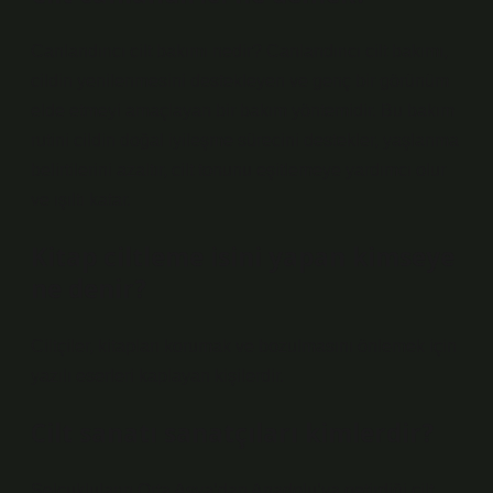
Canlandırıcı cilt bakımı nedir? Canlandırıcı cilt bakımı,
cildin yenilenmesini destekleyen ve genç bir görünüm
elde etmeyi amaçlayan bir bakım yöntemidir. Bu bakım
rutini cildin doğal iyileşme sürecini destekler, yaşlanma
belirtilerini azaltır, cilt tonunu eşitlemeye yardımcı olur
ve ışıltı katar.
Kitap ciltleme isini yapan kimseye
ne denir?
Ciltçiler, kitapları korumak ve bozulmasını önlemek için
yazılı eserleri kaplayan kişilerdir.
Cilt sanatı sanatçıları kimlerdir?
Selçukluların Orta Asya’dan Anadolu’ya getirdiği cilt