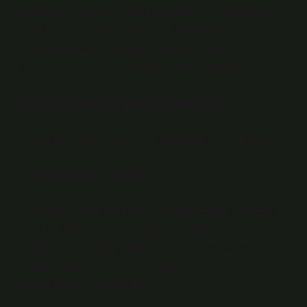
gelmiştir; Uygurları, Büyük Selçuklular, Tolunoğulları,
Anadolu Selçukluları, İlhanlılar, Memlüklüler,
Karamanoğulları, Timurlular, Akkoyunlular,
Karakoyunlular ve Osmanlılar temsil etmektedir.
Cilt yapan kişiye ne denir?
Ciltçilik mesleğini icra eden sanatçılara “ciltçi” denir.
Cilt tanımı nedir?
Cilt (organ), deri veya post. Bir kitap, defter veya dergi
üzerine dikilerek veya yapıştırılarak formların ve
sayfaların bir araya getirilmesiyle deri, kumaş veya
kağıtla kaplanmış bir cilt. Bir eserin ayrı ayrı basılmış
parçalarından herhangi biri.