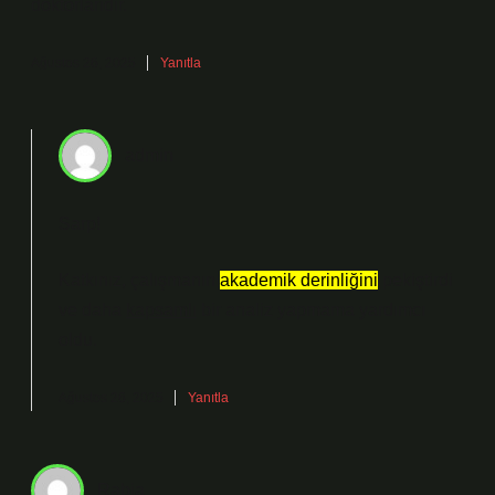
doktorlarıdır.
Ağustos 26, 2025
Yanıtla
admin
Sarp!
Katkınız, çalışmanın
akademik derinliğini
pekiştirdi
ve daha
kapsamlı
bir analiz yapmama yardımcı
oldu.
Ağustos 26, 2025
Yanıtla
Rabia