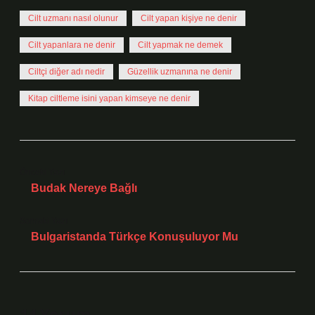
Cilt uzmanı nasıl olunur
Cilt yapan kişiye ne denir
Cilt yapanlara ne denir
Cilt yapmak ne demek
Ciltçi diğer adı nedir
Güzellik uzmanına ne denir
Kitap ciltleme isini yapan kimseye ne denir
Önceki Yazı
Budak Nereye Bağlı
Sonraki Yazı
Bulgaristanda Türkçe Konuşuluyor Mu
14 Yorum