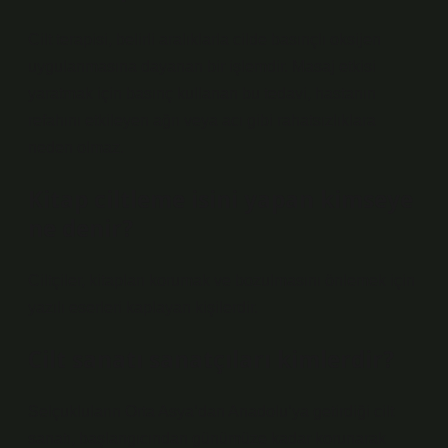
Cilt terapisi, belirli aralıklarla cilde basınçlı oksijen
uygulanmasına dayanan bir işlemdir. Masaj etkisi
yaratmak için basınç kullanan bu tedavi, hastanın
refahını etkileyen ağrı veya acı gibi rahatsızlıklara
neden olmaz.
Kitap ciltleme isini yapan kimseye
ne denir?
Ciltçiler, kitapları korumak ve bozulmasını önlemek için
yazılı eserleri kaplayan kişilerdir.
Cilt sanatı sanatçıları kimlerdir?
Selçukluların Orta Asya’dan Anadolu’ya getirdiği cilt
sanatı, başlangıcından günümüze kadar korunarak