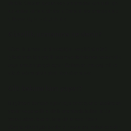
deridir. Kitapları tozdan ve yıpranmadan korumak için
kullanılan kılıflara cilt denir. Osmanlı döneminde kitap
ciltleyen kişilere ciltçi denirdi.
Güzellik uzmanına ne denir?
Güzellik uzmanı, cildin sağlığını ve görünümünü
iyileştirmek için çeşitli bakım ve derinlemesine temizlik
uygulamaları gerçekleştirir. Epilasyon, makyaj, cilt ve
vücut bakımı gibi kişisel hizmetler sunar.
Cilt bakımı kim yapar?
Bu yöntem dermatologlar veya estetisyenler tarafından
yapılır ve genellikle klinik ortamlarda kullanılır. Bu
tedavi, akne, lekeler, kırışıklıklar ve cilt tonu
düzensizlikleri gibi bir dizi cilt sorununu tedavi edebilir.