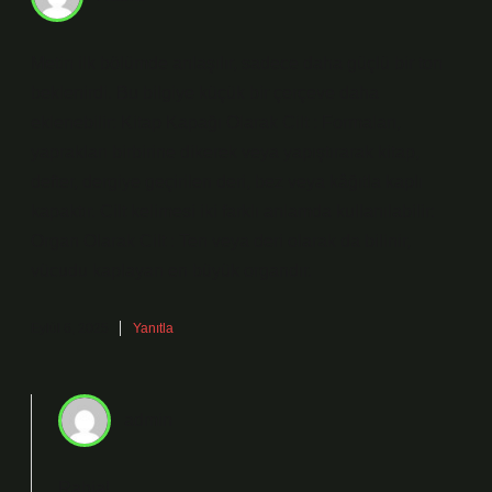
Metin ilk bölümde anlaşılır, sadece daha güçlü bir ton
beklenirdi. Bu bilgiye küçük bir çerçeve daha
eklenebilir: Kitap Kapağı Olarak Cilt : Formaları,
yaprakları birbirine dikerek veya yapıştırarak kitap,
defter, dergiye geçirilen deri, bez veya kâğıtla kaplı
kapaktır. Cilt kelimesi iki farklı anlamda kullanılabilir:
Organ Olarak Cilt : Ten veya deri olarak da bilinir,
vücudu kaplayan en büyük organdır.
Eylül 6, 2025
Yanıtla
admin
Rabia!