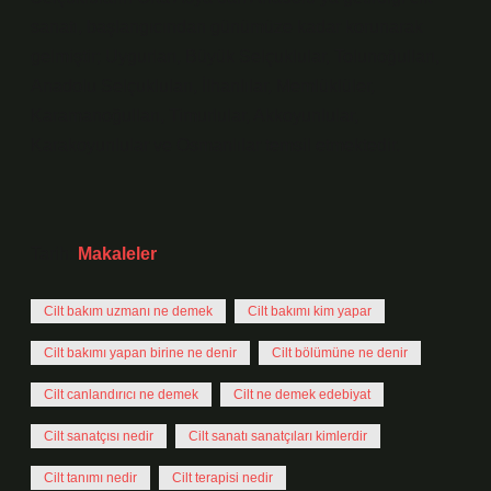
sanatı, başlangıcından günümüze kadar korunarak
gelmiştir; Uygurları, Büyük Selçuklular, Tolunoğulları,
Anadolu Selçukluları, İlhanlılar, Memlüklüler,
Karamanoğulları, Timurlular, Akkoyunlular,
Karakoyunlular ve Osmanlılar temsil etmektedir.
Tarih:
Makaleler
Cilt bakım uzmanı ne demek
Cilt bakımı kim yapar
Cilt bakımı yapan birine ne denir
Cilt bölümüne ne denir
Cilt canlandırıcı ne demek
Cilt ne demek edebiyat
Cilt sanatçısı nedir
Cilt sanatı sanatçıları kimlerdir
Cilt tanımı nedir
Cilt terapisi nedir