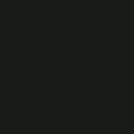
Cilt bakım uzmanı ne demek?
Kuaför ve güzellik salonlarındaki cilt bakım uzmanları,
müşterilerin cilt yapılarına göre farklı serumlar ve
maskeler hazırlar. Kırışıklıkları gidermek için uygun
tedavi yöntemlerini uygular.
Cilt uzmanı nasıl olunur?
Cilt bakım uzmanı olmak için, iki yıllık eğitim veren
meslek okullarında cilt bakımı ve güzellik ön lisans
bölümlerini tamamlamak gerekir. Ayrıca, çeşitli eğitim
akademileri tarafından cilt bakım uzmanları için sertifika
programları düzenlenmektedir.
Cilt terapisi nedir?