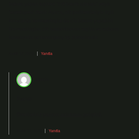
bakımı yapan kişilere “cilt bakım uzmanı” veya
“estetisyen” denir. Ayrıca, cilt problemleriyle ilgili
konularda dermatologlar da cilt bakımı yapabilir.
Dermatologlar, cilt hastalıklarının teşhis ve tedavisi
konusunda uzmanlaşmış tıp doktorlarıdır.
Aralık 12, 2025
Yanıtla
admin
Tuana!
Önerileriniz yazının
anlatımını
geliştirdi.
Aralık 12, 2025
Yanıtla