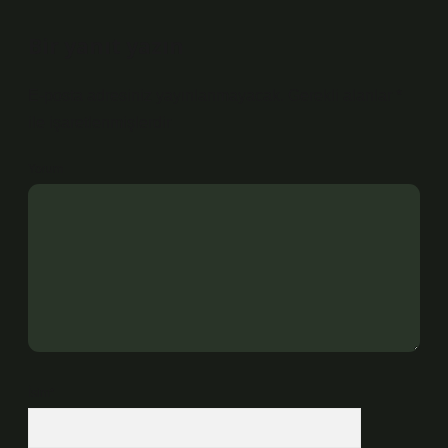
Bir yanıt yazın
E-posta adresiniz yayınlanmayacak.
Gerekli alanlar
*
ile işaretlenmişlerdir
Yorum
İsim*