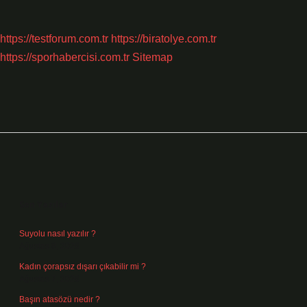
https://testforum.com.tr
https://biratolye.com.tr
https://sporhabercisi.com.tr
Sitemap
Sidebar
Son Yazılar
Suyolu nasıl yazılır ?
Ağustos 8, 2026
Kadın çorapsız dışarı çıkabilir mi ?
Ağustos 7, 2026
Başın atasözü nedir ?