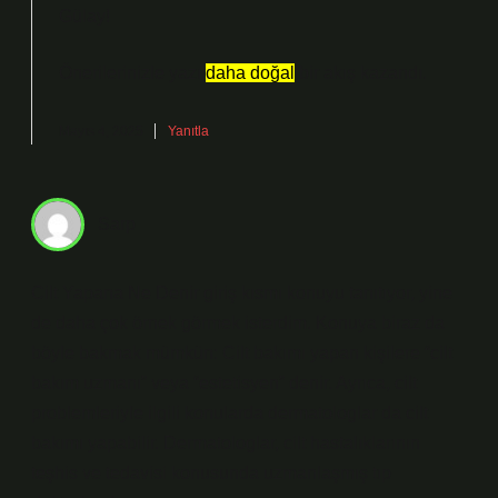
Gülay!
Önerilerinizle yazı
daha doğal
bir akış kazandı.
Mayıs 4, 2025
Yanıtla
Sarp
Cilt Yapana Ne Denir giriş kısmı konuyu tanıtıyor, yine
de daha çok örnek görmek isterdim. Konuya biraz da
böyle bakmak mümkün: Cilt bakımı yapan kişilere “cilt
bakım uzmanı” veya “estetisyen” denir. Ayrıca, cilt
problemleriyle ilgili konularda dermatologlar da cilt
bakımı yapabilir. Dermatologlar, cilt hastalıklarının
teşhis ve tedavisi konusunda uzmanlaşmış tıp