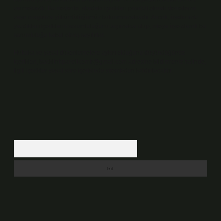
vermektedir. Bu nedenle, sitedeki içerikleri proaktif olarak denetleme
veya araştırma yükümlülüğümüz bulunmamaktadır. Ancak, üyelerimiz
yazdıkları içeriklerin sorumluluğunu taşımakta olup, siteye üye olarak bu
sorumluluğu kabul etmiş sayılırlar.
Hukuka ve yasal düzenlemelere aykırı olduğunu düşündüğünüz
içerikleri,
backlinkpanelicomtr@gmail.com
adresine bildirmeniz halinde,
ilgili içerikler yasal süre içerisinde sitemizden kaldırılacaktır.
Arama