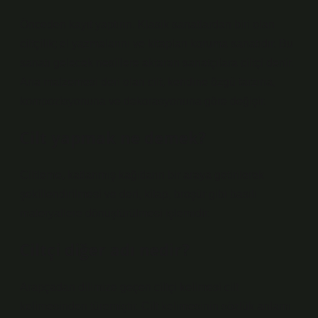
Önceden kayıt yaptırın. Klasik sanatlardan biri olan
ciltçilik; el yazmalarını ve kitapları koruma sanatıdır. Bu
sanatı gelecek nesillere aktaran sanatçılara ciltçi denir.
Ana malzemesi deri olan cilt, kendine özgü tarzına,
kompozisyonuna ve dekorasyonuna göre değişir.
Cilt yapmak ne demek?
Ciltleme, katlanmış kağıtların bir araya getirilerek
şekillendirilmesi ve deri, kitap, broşür gibi basılı
materyallere dönüştürülmesi işlemidir.
Ciltçi diğer adı nedir?
Arapçadan dilimize geçen ciltçi kelimesi cilt
kelimesinden türemiştir. Cilt kelimesinin sözlük anlamı