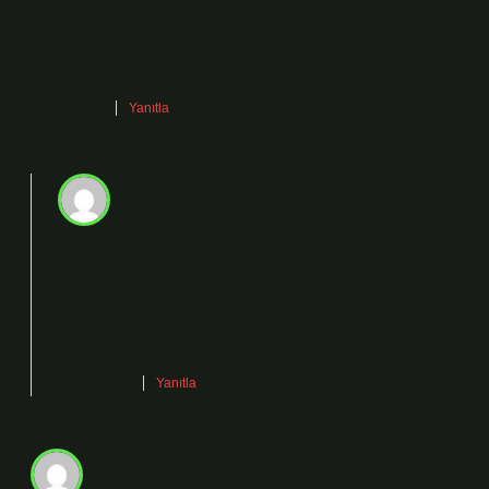
epidermis (üst deri), dermis (alt deri) ve hipodermis
(deri altı dokusu).
Mart 7, 2025
Yanıtla
admin
Uçan! Sevgili katkı sağlayan kişi, fikirleriniz yazının
bütünlüğünü
güçlendirdi ve daha
dengeli
hale
getirdi.
Mart 7, 2025
Yanıtla
Gülay