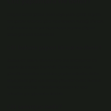
Cilt yapanlara ne denir?
Ciltçinin temel görevi, basılı veya yazılı içeriği dağıtım
için gerekli kriterlere göre hazırlamaktır. Kapağı dikmek,
cildi takmak ve kapak süslemeleri yapmak ciltçinin
temel görevleri arasındadır.
Cilt bakımı yapan birine ne denir?
Günlük cilt bakımı rutininin yanı sıra profesyonel cilt
bakımı da oldukça önemlidir. Dermatologlar veya
güzellik uzmanları tarafından yapılan tedaviler, cildin
ihtiyaçlarına göre uyarlanmış çözümler sunar. Bunlara
kimyasal peeling, mikrodermabrazyon ve lazer
tedavileri gibi yöntemler dahildir.
Cilt sanatçısı nedir?