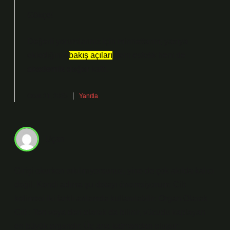
Gökçe!
Değerli yorumlarınız için minnettarım; yazıya
eklediğiniz
bakış açıları
hem
estetik
hem de
akademik değer
kattı.
Ocak 21, 2025
Yanıtla
Uçan
Girişi okurken sıkılmıyorsunuz, yine de çok akılda kalıcı
değil. Kendi adıma şu detayı önemsiyorum: Cilt
kelimesi iki farklı anlamda kullanılabilir: Organ Olarak
Cilt : Ten veya deri olarak da bilinir, vücudu kaplayan
en büyük organdır. Üç ana katmandan oluşur: