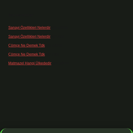
Son yorumlar
Sanayi Özellikleri Nelerdir
için
admin
Sanayi Özellikleri Nelerdir
için
Ağa
Çömçe Ne Demek Tdk
için
admin
Çömçe Ne Demek Tdk
için
Filiz
Matmazel Hangi Ülkededir
için
admin
//www.betexper.xyz/
betci bahis
betci giriş
https://betci.online/
hilto