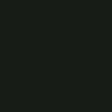
Cilt ne demek edebiyat?
“Deri” kelimesi Arapçadan gelir ve sözlükte “koruyucu”
anlamına gelir. Aslında her kitap tek bir cilt olarak
üretilir. Ancak bugün terim daha kalın, daha sert
mukavva veya deriden yapılmış kitap kapaklarını ifade
eder. Bugün basılan ve satılan tüm kitapların yaklaşık
%95’i sert kapaklıdır.
Cilt bölümüne ne denir?
Dermatoloji, halk arasında bilinen adıyla dermatoloji,
deri dışında; deri ekleri (saç, tırnak, ter bezleri), ağız içi
gibi mukoza zarı bölgeleri ve cinsel yolla bulaşan
hastalıkların tanı ve tedavisinde etkin rol oynar.
Cilt canlandırıcı ne demek?