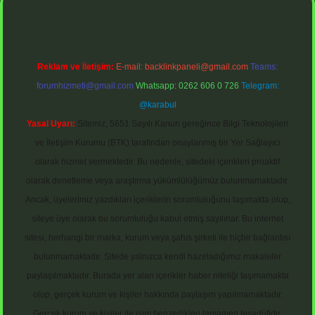
Reklam ve İletişim:
E-mail:
backlinkpaneli@gmail.com
Teams:
forumhizmeti@gmail.com
Whatsapp: 0262 606 0 726
Telegram:
@karabul
Yasal Uyarı:
Sitemiz, 5651 Sayılı Kanun gereğince Bilgi Teknolojileri
ve İletişim Kurumu (BTK) tarafından onaylanmış bir Yer Sağlayıcı
olarak hizmet vermektedir. Bu nedenle, sitedeki içerikleri proaktif
olarak denetleme veya araştırma yükümlülüğümüz bulunmamaktadır.
Ancak, üyelerimiz yazdıkları içeriklerin sorumluluğunu taşımakta olup,
siteye üye olarak bu sorumluluğu kabul etmiş sayılırlar. Bu internet
sitesi, herhangi bir marka, kurum veya şahıs şirketi ile hiçbir bağlantısı
bulunmamaktadır. Sitede yalnızca kendi hazırladığımız makaleler
paylaşılmaktadır. Burada yer alan içerikler haber niteliği taşımamakta
olup, gerçek kurum ve kişiler hakkında paylaşım yapılmamaktadır.
Gerçek kurum ve kişiler ile isim benzerlikleri tamamen tesadüfidir.