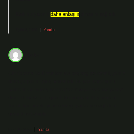
Katkınız yazının
daha anlaşılır
olmasını sağladı.
Eylül 6, 2025
Yanıtla
Kader
Cilt Yapana Ne Denir konusu başlangıçta özenli, yalnız
daha çarpıcı bir giriş beklenirdi. Bu yazı bana şunu
hatırlattı: Cilt yüzeyine tıpta “deri” veya “kutanöz yüzey”
denir. Bebeksi cilt , genellikle normal cilt tipine denir .
Bu cilt tipi, nemli, iyi beslenmiş, parlak ve sağlıklı bir
görünüme sahiptir .
Eylül 10, 2025
Yanıtla