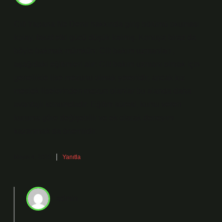
Cilt Yapana Ne Denir hakkında giriş bölümü okuması
kolay, fakat etki gücü düşük kalmış. Konuya biraz da
böyle bakmak mümkün: Cilt bakım uzmanları ,
aşağıdaki eğitimleri alır: Cilt bakım uzmanı olmak için
genellikle lise mezunu olmak yeterlidir, ancak kız
meslek liselerinden mezun olanlar bu alanda daha
avantajlı konumdadır. Eğitim süresi, kursu veren
kuruma göre değişebilir ve ek olarak deneyim
kazanmak da önemlidir.
Mayıs 4, 2025
Yanıtla
admin