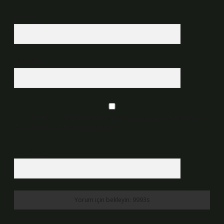
E-Posta*
Web Sitesi
Daha sonraki yorumlarımda kullanılması için adım, e-posta adresim ve
site adresim bu tarayıcıya kaydedilsin.
10 - 4 kaçtır?
*