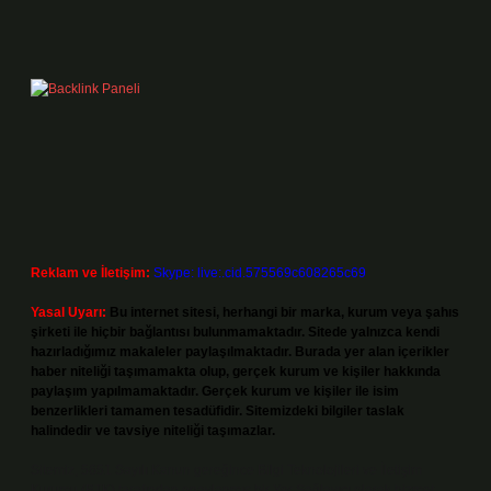
Reklam ve İletişim:
Skype: live:.cid.575569c608265c69
Yasal Uyarı:
Bu internet sitesi, herhangi bir marka, kurum veya şahıs
şirketi ile hiçbir bağlantısı bulunmamaktadır. Sitede yalnızca kendi
hazırladığımız makaleler paylaşılmaktadır. Burada yer alan içerikler
haber niteliği taşımamakta olup, gerçek kurum ve kişiler hakkında
paylaşım yapılmamaktadır. Gerçek kurum ve kişiler ile isim
benzerlikleri tamamen tesadüfidir. Sitemizdeki bilgiler taslak
halindedir ve tavsiye niteliği taşımazlar.
Sitemiz, 5651 Sayılı Kanun gereğince Bilgi Teknolojileri ve İletişim
Kurumu (BTK) tarafından onaylanmış bir Yer Sağlayıcı olarak hizmet