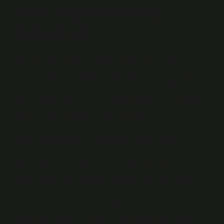
Sinir hücrelerinde ne
bulunmaz?
Sinir dokusu nöron ve gliia hücrelerinden oluşur. ✔
Sinir hücreleri, vücuttaki uzmanlaşma hücrelerinden
biridir. ✔ Sytrozomunuz olmadığı için hücre bölünmesi
yapma yeteneğiniz yok. Selinhocaselin-hoca-biyoloji-
biyoloji-navik docuselin hoca biyolojisi
Her nöronda dendrit var mı?
Her memeli neron bir hücre gövdesi, dendritler ve bir
akson içerir. Hücre gövdesi çekirdek ve sitoplazma
içerir. Hücre gövdesi çekirdek ve sitoplazma içerir.1
NIS 2012 Nöron-Brain Gerçekleri Beyin Gerçekleri
›Anatomi› Anatomi ›Anatomi› Neurongoogle ›(İngilizce