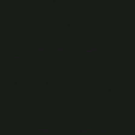
hücrelerde de bulunur. Lizoompozisyon ve hareketlilik,
lizozomlar, soma, akson ve dendrit dahil tüm
sitoplazmik alanlarda konumlandırma ve hareketlilik
gibi polarize hücrelerde bulunur. – Lizozom
pozisyonunun mekanizmaları ve işlevleri –
Sinaps ve nöron arasındaki fark
nedir?
Sinapse, nöronların diğer nöronlara mesaj iletmesini
sağlayan özel bağlantı noktaları veya kas veya
salgılama bezleri gibi nöronon hücreleri değil. Bir
motonöron ve kas hücreleri arasındaki kimyasal
sinapslara, nöromüsküler bir bağlantı olarak
nöromüsküler geçiş bağlantısı denir.
Sinir sisteminde bulunan hücreler