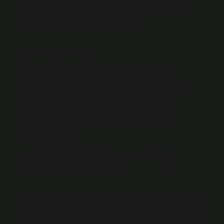
işlevlerini sağlayan mekanizma. İnişler isimlerini bir
Yunanca Dendron kelimesinden aldı.
Dendrit nedir?
Dendrit (Yunan déndron, “ağaç”) diğer nörondan
somaya’ya (hücre gövdesi) elektrokimyasal uyaranı
sağlayan dal yapılarıdır. Elektrik uyarı dendrit,
aralarında ardışık nöronlar ve sinapslar boyunca
yürüterek ulaşıldı.
Kas ve sinir hücrelerinde çok
sayıda ne bulunur?
Özellikle kas ve sinir hücreleri gibi hücreler çok sayıda
mitokondriye sahiptir. Karaciğer hücresi sayısı 2500’e