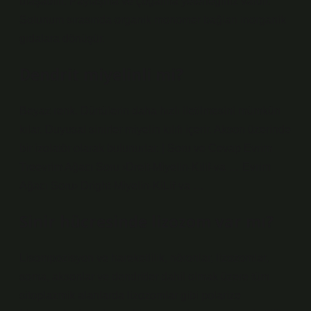
ulaşabilir. Paylaşma ve çoğalma yeteneğiniz vardır.
Solunum sırasında organik monomer bağları inorganik
gıdalara dönüşür.
Dendrit miyelinli mi?
Beyaz renk. Dürtülerin daha hızlı iletilmesini mümkün
kılar. Duyusal sinirler miyelin kılıfı içerir. Akson üzerinde
bir izolatör olarak bulunurlar. | Soru ve Cevap Evrim
Treevrim Ağacı Soru ›Dreit-Miyelin-Kilif-va … Evrim
Ağacı Soru› Dright-Miyelin-KiLif-va …
Sinir hücresinde lizozom var mı?
Lisompozisyon ve hareketlilik, nöronlar, lizozomlar,
soma, aksonlar ve dendritler dahil olmak üzere tüm
sitoplazmik alanlarda lizozomlar gibi polarize