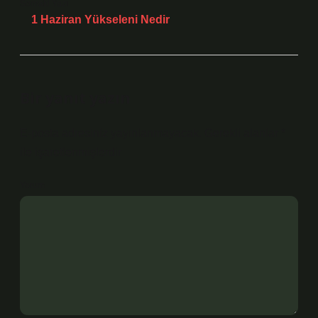
Sonraki Yazı
1 Haziran Yükseleni Nedir
Bir yanıt yazın
E-posta adresiniz yayınlanmayacak.
Gerekli alanlar
*
ile işaretlenmişlerdir
Yorum