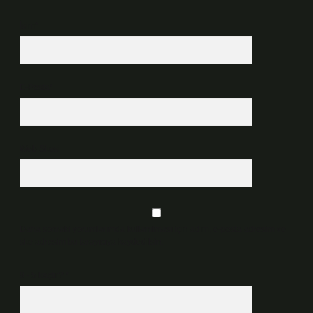
İsim*
E-Posta*
Web Sitesi
Daha sonraki yorumlarımda kullanılması için adım, e-posta adresim ve
site adresim bu tarayıcıya kaydedilsin.
9 - 5 kaçtır?
*