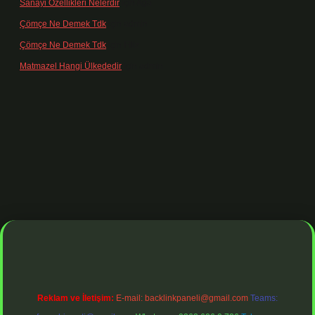
Sanayi Özellikleri Nelerdir
için
Ağa
Çömçe Ne Demek Tdk
için
admin
Çömçe Ne Demek Tdk
için
Filiz
Matmazel Hangi Ülkededir
için
admin
ş adresi
https://www.betexper.xyz/
betci bahis
betci giriş
https://betc
Reklam ve İletişim:
E-mail:
backlinkpaneli@gmail.com
Teams: