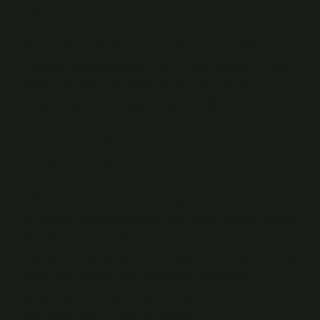
nelerdir?
Merkezi sinir sistemindeki glia hücreleri; “Astrositler,
mikroglia, oligodendrositler ve eminal hücreler haline
gelirler. Periferik sinir sistemindeki glia hücrelerine
schwann hücreleri ve uyalit hücreleri denir.
Sinir hücresinde sentrozom
bulunur mu?
(13), sinir hücreleri hariç tüm hayvan hücrelerinde
syntrozomris’te ve çekirdeğin yakınında bulunur. Ayrıca
ilkel bitki hücrelerinde de görülür. Yüksek
yapılandırılmış bitki hücreleri, olgun kırmızı kan hücresi
toves, sinir hücreleri ve yumurtalar .ntrozoma –
wikipediavipedia ›wiki› sytrozomvicedia ›wiki›
Syntrozom gibi hücrelerde değildir