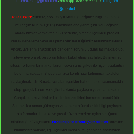
forumhizmeti@gmail.com
Whatsapp: 0262 606 0 726
Telegram:
@karabul
Yasal Uyarı:
Sitemiz, 5651 Sayılı Kanun gereğince Bilgi Teknolojileri
ve İletişim Kurumu (BTK) tarafından onaylanmış bir Yer Sağlayıcı
olarak hizmet vermektedir. Bu nedenle, sitedeki içerikleri proaktif
olarak denetleme veya araştırma yükümlülüğümüz bulunmamaktadır.
Ancak, üyelerimiz yazdıkları içeriklerin sorumluluğunu taşımakta olup,
siteye üye olarak bu sorumluluğu kabul etmiş sayılırlar. Bu internet
sitesi, herhangi bir marka, kurum veya şahıs şirketi ile hiçbir bağlantısı
bulunmamaktadır. Sitede yalnızca kendi hazırladığımız makaleler
paylaşılmaktadır. Burada yer alan içerikler haber niteliği taşımamakta
olup, gerçek kurum ve kişiler hakkında paylaşım yapılmamaktadır.
Gerçek kurum ve kişiler ile isim benzerlikleri tamamen tesadüfidir.
Sitemiz, kar amacı gütmeyen ve tamamen ücretsiz bir bilgi paylaşım
platformudur. Hukuka ve yasal düzenlemelere aykırı olduğunu
düşündüğünüz içerikleri,
backlinkpanelicomtr@gmail.com
adresine
bildirmeniz halinde, ilgili içerikler yasal süre içerisinde sitemizden