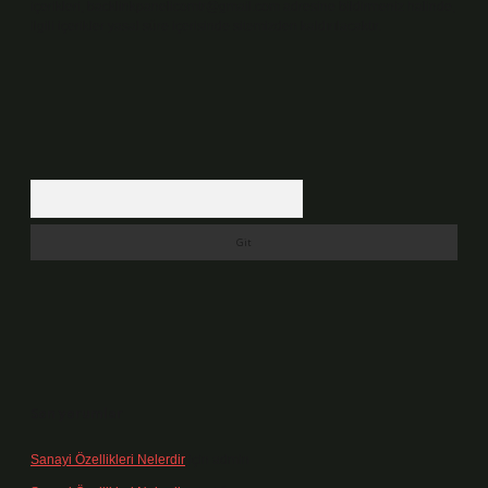
içerikleri,
backlinkpanelicomtr@gmail.com
adresine bildirmeniz halinde,
ilgili içerikler yasal süre içerisinde sitemizden kaldırılacaktır.
Arama
Son yorumlar
Sanayi Özellikleri Nelerdir
için
admin