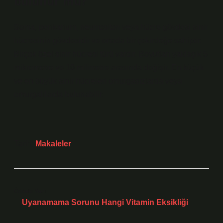
bulunur mu?
Soma, perikarium, neurrositon veya hücre gövdesi sinir
hücresinin gövdesidir ve ortada bir çekirdeğe sahiptir.
Birçok özel sinir hücresi türü vardır. Boyutları yaklaşık 5
mikrometre ve 10 milimetre arasında değişir. En küçük
ve en büyük sinir hücreleri omurgasızlarda veya
omurgalılarda bulunabilir.
Tarih:
Makaleler
Önceki Yazı
Uyanamama Sorunu Hangi Vitamin Eksikliği