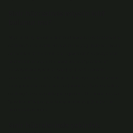
Sinir hücresinde miyelin kılıf
bulunur mu?
Miyelin kılıfı, her sinir hücresi (nöronlar) (vaka) etrafına
sarılmış bir vajinadır. Koruyucu bir yağ (lipit) ve akson
adı verilen bir nöronun ana “gövdesini” kapsayan bir
protein tabakasıdır. Bir nöronun ana “gövdesini”
kapsayan koruyucu bir yağ (lipit) ve bir protein
tabakasıdır. → Türk) · Orijinal, fintasyon iyileşmesinin
kabuğunun her sinir hücresi (nöronlar) (vaka) etrafına
sarılmış bir vajina olduğunu gösterir. Bir nöronun ana
“gövdesini” kapsayan koruyucu bir yağ (lipit) ve bir
protein tabakasıdır.
Sinir hücrelerinde çekirdek