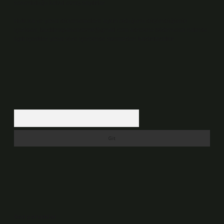
sorumluluğu kabul etmiş sayılırlar.
Hukuka ve yasal düzenlemelere aykırı olduğunu düşündüğünüz
içerikleri,
backlinkpanelicomtr@gmail.com
adresine bildirmeniz halinde,
ilgili içerikler yasal süre içerisinde sitemizden kaldırılacaktır.
Arama
Son yorumlar