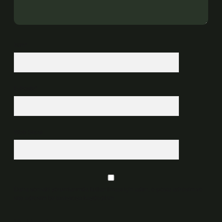
İsim*
E-Posta*
Web Sitesi
Daha sonraki yorumlarımda kullanılması için adım, e-posta adresim ve
site adresim bu tarayıcıya kaydedilsin.