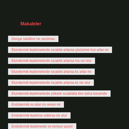
Tarih:
Makaleler
Denge sabitine ne yazılmaz
Ekzotermik tepkimelerde sıcaklık artarsa çözünme hızı artar mı
Ekzotermik tepkimelerde sıcaklık artarsa hız ne olur
Ekzotermik tepkimelerde sıcaklık artarsa kc artar mı
Ekzotermik tepkimelerde sıcaklık artarsa kc ne olur
Ekzotermik tepkimelerde yüksek sıcaklıkta kim daha kararlıdır
Endotermik ısı alan mı veren mi
Endotermik tepkime ısıtılırsa ne olur
Endotermik tepkimede ısı nereye yazılır