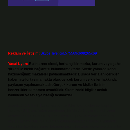
Reklam ve İletişim:
Skype: live:.cid.575569c608265c69
Yasal Uyarı:
Bu internet sitesi, herhangi bir marka, kurum veya şahıs
şirketi ile hiçbir bağlantısı bulunmamaktadır. Sitede yalnızca kendi
hazırladığımız makaleler paylaşılmaktadır. Burada yer alan içerikler
haber niteliği taşımamakta olup, gerçek kurum ve kişiler hakkında
paylaşım yapılmamaktadır. Gerçek kurum ve kişiler ile isim
benzerlikleri tamamen tesadüfidir. Sitemizdeki bilgiler taslak
halindedir ve tavsiye niteliği taşımazlar.
Sitemiz, 5651 Sayılı Kanun gereğince Bilgi Teknolojileri ve İletişim
Kurumu (BTK) tarafından onaylanmış bir Yer Sağlayıcı olarak hizmet
vermektedir. Bu nedenle, sitedeki içerikleri proaktif olarak denetleme
veya araştırma yükümlülüğümüz bulunmamaktadır. Ancak, üyelerimiz
yazdıkları içeriklerin sorumluluğunu taşımakta olup, siteye üye olarak bu