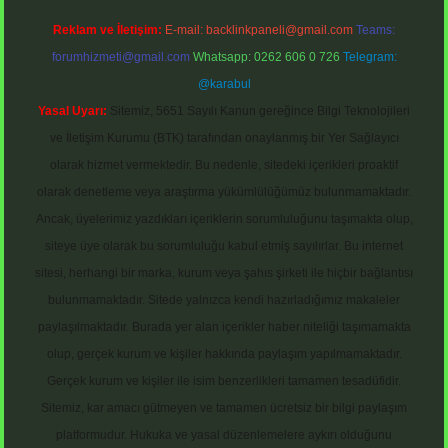
Reklam ve İletişim:
E-mail:
backlinkpaneli@gmail.com
Teams:
forumhizmeti@gmail.com
Whatsapp: 0262 606 0 726
Telegram:
@karabul
Yasal Uyarı:
Sitemiz, 5651 Sayılı Kanun gereğince Bilgi Teknolojileri
ve İletişim Kurumu (BTK) tarafından onaylanmış bir Yer Sağlayıcı
olarak hizmet vermektedir. Bu nedenle, sitedeki içerikleri proaktif
olarak denetleme veya araştırma yükümlülüğümüz bulunmamaktadır.
Ancak, üyelerimiz yazdıkları içeriklerin sorumluluğunu taşımakta olup,
siteye üye olarak bu sorumluluğu kabul etmiş sayılırlar. Bu internet
sitesi, herhangi bir marka, kurum veya şahıs şirketi ile hiçbir bağlantısı
bulunmamaktadır. Sitede yalnızca kendi hazırladığımız makaleler
paylaşılmaktadır. Burada yer alan içerikler haber niteliği taşımamakta
olup, gerçek kurum ve kişiler hakkında paylaşım yapılmamaktadır.
Gerçek kurum ve kişiler ile isim benzerlikleri tamamen tesadüfidir.
Sitemiz, kar amacı gütmeyen ve tamamen ücretsiz bir bilgi paylaşım
platformudur. Hukuka ve yasal düzenlemelere aykırı olduğunu