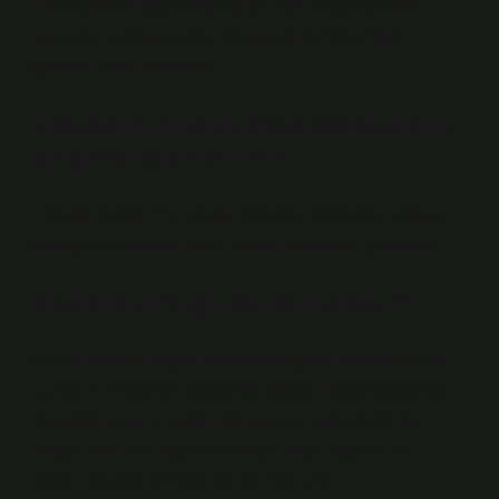
▶ Ekzotermik tepkimelerde ürünler enerjik olarak
kararlıdır, ancak yüksek sıcaklıklarda tepkimeye
girenler daha kararlıdır.
Ekzotermik tepkimelerde sıcaklık
artarsa kc artar mı?
 Suda ekzotermik olarak çözünen katılarda; sıcaklık
arttıkça çözünürlük azalır (daha az madde çözünür).
Sıcaklık arttığında kc ne olur?
Kc’nin sayısal değeri, tepkimeye giren maddelerin ve
ürünlerin miktarları değiştikçe değişir. Sabit sıcaklıkta
dengede olan bir sistemde, ürünler eklendikçe Kc
değeri artar. Kc değeri sıcaklığa bağlı değildir. Kc
değeri sıcaklık arttıkça her zaman artar.