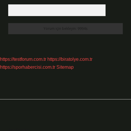
10 - 4 kaçtır?
*
https://testforum.com.tr
https://biratolye.com.tr
https://sporhabercisi.com.tr
Sitemap
Sidebar
Son Yazılar