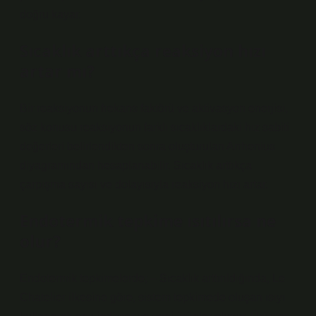
doğru kayar.
Sıcaklık arttıkça reaksiyon hızı
artar mı?
Bir reaksiyonun frekans faktörü ve aktivasyon enerjisi,
söz konusu reaksiyonun farklı sıcaklıklardaki hız sabiti
değerleri belirlendikten sonra oluşturulan Arrhenius
diyagramından hesaplanabilir. Sıcaklık arttıkça
çarpışma sayısı ve dolayısıyla reaksiyon hızı artar.
Endotermik tepkime ısıtılırsa ne
olur?
Endotermik tepkimelerde; – Sıcaklık arttırıldığında, Le
Chatelier ilkesine göre, sistem tepkimede oluşan ısıyı