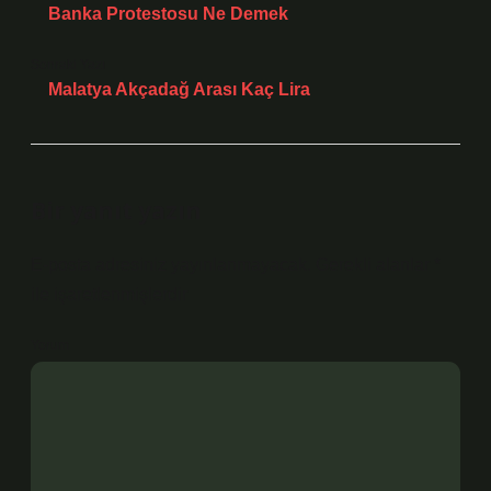
Banka Protestosu Ne Demek
Sonraki Yazı
Malatya Akçadağ Arası Kaç Lira
Bir yanıt yazın
E-posta adresiniz yayınlanmayacak.
Gerekli alanlar
*
ile işaretlenmişlerdir
Yorum