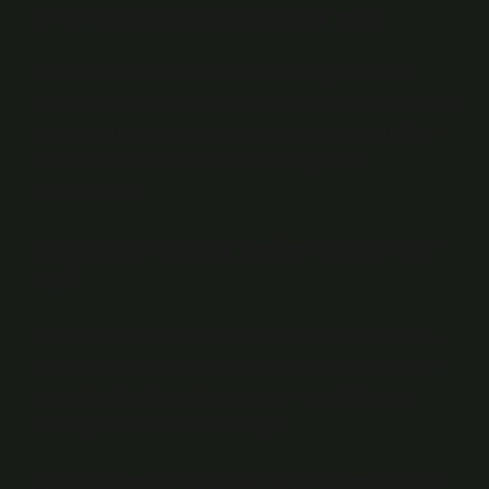
Isı artarsa sıcaklık artar mı?
Daha sıcak madde ısı kaybedip sıcaklığı düşerken,
daha düşük sıcaklığa sahip madde ısı emer ve sıcaklığı
yükselir, bunun sonucunda termal denge oluşur. Aynı
sıcaklıktaki maddeler arasında ısı alışverişi
gerçekleşmez.
Sıcaklık arttıkça enzim hızı artar
mı?
Düşük sıcaklıklar (0-4°) enzimi denatüre eder. Düşük
sıcaklıklarda enzim aktivitesini kaybeder ve çalışmaz
hale gelir. Düşük sıcaklık ortamının sıcaklığı tekrar
artırıldığında enzim aktif hale gelir.
Endotermik tepkimede ısı nereye