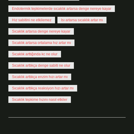
Endotermik tepkimelerde sıcaklık artarsa denge nereye kayar
Hız sabitini ne etkilemez
Isı artarsa sıcaklık artar mı
Sıcaklık artarsa denge nereye kayar
Sıcaklık artarsa ortalama hız artar mı
Sıcaklık arttığında kc ne olur
Sıcaklık arttıkça denge sabiti ne olur
Sıcaklık arttıkça enzim hızı artar mı
Sıcaklık arttıkça reaksiyon hızı artar mı
Sıcaklık tepkime hızını nasıl etkiler
Önceki Yazı