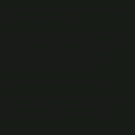
Ekzotermik tepkimelerde sıcaklık
artarsa kc ne olur?
Kc’nin sayısal değeri, tepkimeye giren maddelerin ve
ürünlerin miktarları değiştikçe değişir. Sabit sıcaklıkta
dengede olan bir sistemde, ürünler eklendikçe Kc
değeri artar. Kc değeri sıcaklığa bağlı değildir. Kc
değeri sıcaklık arttıkça her zaman artar.
Denge sabitine ne yazılmaz?
Denge sabitinin değeri sıcaklığa bağlıdır. Saf sıvıların,
saf katıların ve çözücülerin konsantrasyonu sabit
olduğundan denge sabiti ifadesinde yazılmaz.
Sıcaklık arttıkça denge sabiti ne