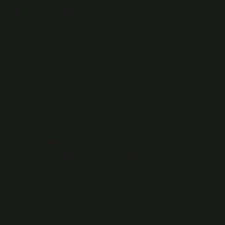
Ekzotermik tepkimelerde
sıcaklık artarsa hız ne olur?
Sıcaklıktaki bir artış, hem endotermik hem de
ekzotermik tüm reaksiyonların hızını artırır. Sıcaklıktaki
bir artış, yüksek aktivasyon enerjili reaksiyonların hızını,
düşük aktivasyon enerjili reaksiyonlardan daha fazla
artırır.
Endotermik tepkimelerde sıcaklık
artarsa denge nereye kayar?
Sıcaklık değişimlerinin dengeye etkisi: Negatif tepkime
entalpisine sahip reaksiyonlar (ekzotermik reaksiyon)
sıcaklık arttığında tepkime maddelerine doğru kayar,
pozitif tepkimeler (endotermik reaksiyon) ise ürünlere