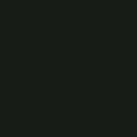
yazılır?
Dışarıdan ısı (enerji) alarak gerçekleşen reaksiyonlara
endotermik reaksiyonlar denir. Endotermik
reaksiyonlarda ısı, tepkimeye girenlerin tarafına
aktarılır.
Endotermik ısı alan mı veren mi?
Dışarıdan ısı (enerji) alınarak gerçekleşen tepkimelere
endotermik tepkimeler denir.
Sıcaklık artarsa denge nereye
kayar?
Denge konsantrasyonunun sıcaklığı artırılırsa, denge ısı
alanı otomatik olarak sola kayar. Sıcaklığın