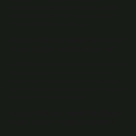
artırılmasıyla dışarıdan sağlanan enerji, Le Chatelier
kuralına göre tepkimenin sola kaymasına neden olur.
Sıcaklık azaldıkça tepkime sağa kayar.
Ekzotermik tepkimelerde sıcaklık
artarsa çözünme hızı artar mı?
Ekzotermik reaksiyonlarda, çözünürlük sıcaklık arttıkça
azalır. Gazların suda çözünmesi ekzotermiktir (ısı
salınımı). Sıcaklık düşürüldüğünde, çözünme artar ve
böylece sudaki gaz konsantrasyonu artar. Bu nedenle,
soğuk suda daha fazla gaz çözülür.
Ekzotermik tepkimelerde yüksek
sıcaklıkta kim daha kararlıdır?