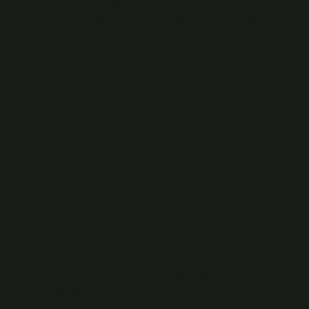
kullanarak onu indirger ve yeni ürünler oluşur. Ürünler
artar, tepkimeye girenler azalır, bu nedenle Kd değeri
artar.
Hız sabitini ne etkilemez?
▶ Konsantrasyonun hız sabiti (k) üzerinde bir etkisi
yoktur.
Sıcaklık tepkime hızını nasıl
etkiler?
Sıcaklık: Daha yüksek sıcaklıklarda moleküllerin hızı
artar ve meydana gelen çarpışma sayısı artar. Bu
şekilde daha başarılı çarpışmalar meydana gelir ve
reaksiyon hızı artar. Hızın sıcaklığa bağımlılığı
Arrhenius denklemi ile açıklanır.