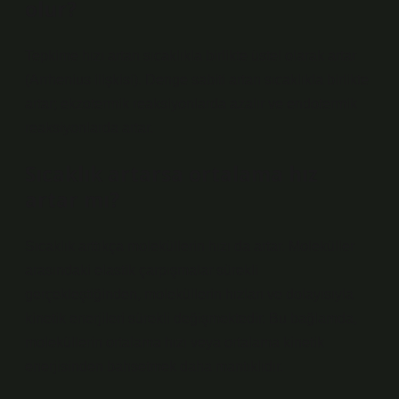
olur?
Tepkime hızı artan sıcaklıkla birlikte üstel olarak artar
(Arrhenius ilişkisi). Denge sabiti artan sıcaklıkla birlikte
artar; ekzotermik reaksiyonlarda azalır ve endotermik
reaksiyonlarda artar.
Sıcaklık artarsa ortalama hız
artar mı?
Sıcaklık arttıkça moleküllerin hızı da artar. Moleküller
arasındaki elastik çarpışmalar sürekli
gerçekleştiğinden, moleküllerin hızları ve dolayısıyla
kinetik enerjileri sürekli değişmektedir. Bu bağlamda,
moleküllerin ortalama hızı veya ortalama kinetik
enerjisinden bahsetmek daha mantıklıdır.