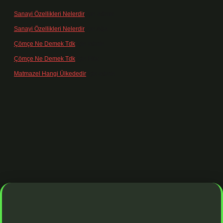
Sanayi Özellikleri Nelerdir
için
admin
Sanayi Özellikleri Nelerdir
için
Ağa
Çömçe Ne Demek Tdk
için
admin
Çömçe Ne Demek Tdk
için
Filiz
Matmazel Hangi Ülkededir
için
admin
dresi
https://www.betexper.xyz/
betci bahis
betci giriş
https://betci.