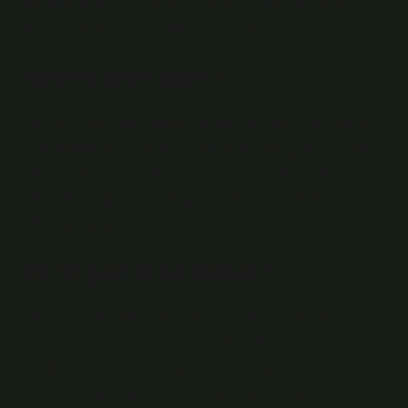
Bu kelime, Arapça ġāra غَارَ “kıskanıyordu, hırslıydı”
fiilinin faˁla(t) ölçüsündeki mastarıdır.
Gayret neye denir?
Hoyrat, halk edebiyatında bir Mani türüdür. Geleneksel
halk edebiyatımızda “Kesik Mani, Punning Mania” adı
altında yer alır. Azerbaycan Türkleri bu Mani türüne
“Bayatî”, Doğu, Güneydoğu Anadolu ve Irak Türkleri ise
“Hoyrat” derler.
En iyi gayret ne demek?
Üstün gayret; Halka arz edilmek istenen sermaye
piyasası araçlarının izahnamede belirtilen satış süresi
içinde satılıp, satılamayan kısmının satıcıya iade
edilmesi veya daha önce bunları satın alma