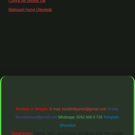
Çömçe Ne Demek Tdk
için
Filiz
Matmazel Hangi Ülkededir
için
admin
ş adresi
https://www.betexper.xyz/
betci bahis
betci giriş
https://betc
Reklam ve İletişim:
E-mail:
backlinkpaneli@gmail.com
Teams:
forumhizmeti@gmail.com
Whatsapp: 0262 606 0 726
Telegram:
@karabul
Yasal Uyarı:
Sitemiz, 5651 Sayılı Kanun gereğince Bilgi Teknolojileri