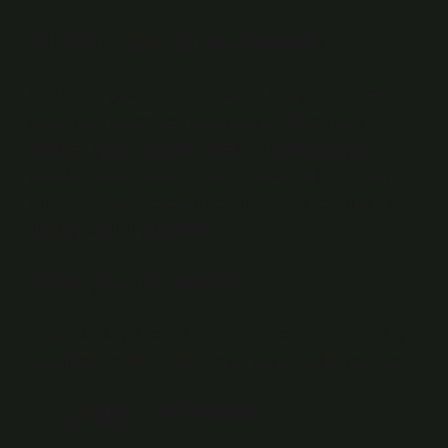
Allah’ın gayreti ne demek?
Ve Allah’ın çabası, mümini haram kıldığı kötülükleri
(günahları) işlemekten alıkoymaktır.” Yüce Allah’a
atfedilen çaba, insanlara atfedilen çabayla hiçbir
şekilde kıyaslanamaz. Allah’ın çabalarından, O’nun
kullarına merhamet ettiği ve onlara iyilik ve mutluluk
dilediği sonucu çıkarılabilir.
Çaba gayret nedir?
Yaşamda doğru ve etik yollarla bir şeyler başarmak için
yaptığımız şeylere “çaba” veya “gayret” adını veriyoruz.
Ha gayret ne demek?