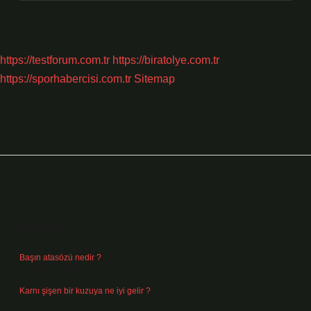
https://testforum.com.tr
https://biratolye.com.tr
https://sporhabercisi.com.tr
Sitemap
Sidebar
Son Yazılar
Başın atasözü nedir ?
Ağustos 6, 2026
Karnı şişen bir kuzuya ne iyi gelir ?
Ağustos 5, 2026