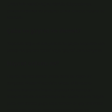
ÇABA’NIN AMACI AÇIKLAMASI: Güçlendirmek,
cesaretlendirmek ve yardımcı olmak amacını taşıyan bir
kelimedir.
Çaba ve gayret ne demek?
Yaşamda doğru ve etik yollarla bir şeyler başarmak için
yaptığımız şeylere “çaba” veya “gayret” adını veriyoruz.
Hayret anlamı ne?
Hayret, hayrete benzer ancak daha az neşeli bir
duygudur. Robert Plutchik’in Wheel of Emotions
eserine dayanarak hayret, şaşkınlık ve korkunun
birleşimi olarak tanımlanmıştır. Bir sözlük tanımı “büyük,
yüce, son derece güçlü veya benzeri bir şey tarafından
uyandırılan ezici bir hayret, hayranlık, korku vb.