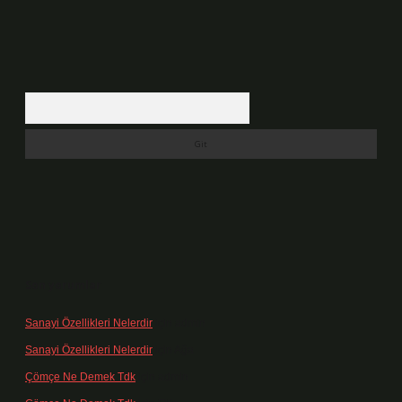
Arama
Son yorumlar
Sanayi Özellikleri Nelerdir
için
admin
Sanayi Özellikleri Nelerdir
için
Ağa
Çömçe Ne Demek Tdk
için
admin