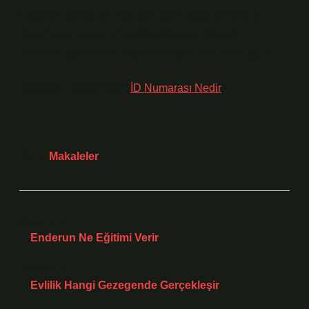
Cesaret; korku, acı, risk, belirsizlik veya tehdit gibi
durumlarla başa çıkma yeteneği olup, cesaret,
kararlılık, çeviklik ve dayanıklılık gibi nitelikleri içerir.
Tavsiyeli Bağlantılar:
İD Numarası Nedir
Tarih:
Makaleler
Önceki Yazı
Enderun Ne Eğitimi Verir
Sonraki Yazı
Evlilik Hangi Gezegende Gerçekleşir