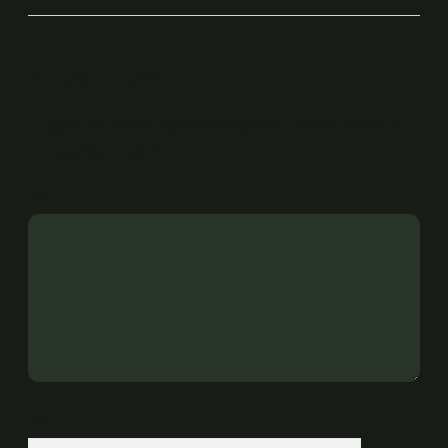
Bir yanıt yazın
E-posta adresiniz yayınlanmayacak.
Gerekli alanlar
*
ile işaretlenmişlerdir
Yorum
İsim*