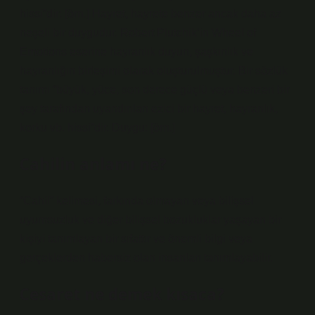
hissi”dir: [örn.] Hayret, hayrete benzer ancak daha az
neşeli bir duygudur. Robert Plutchik’in Wheel of
Emotions eserine hayranlık duyun, şaşkınlık ve
hayranlığın birleşimi olarak oluşturulmuştur. Bir sözlük
tanımı “büyük, yüce, son derece güçlü veya benzeri bir
şey tarafından uyandırılan ezici bir hayret, hayranlık,
korku vb. hissi”dir. Duygu: [örn.]
Cahilin anlamı ne?
“Cahil” kelimesi, farkında olmayan veya bilişsel
uyumsuzluk ve diğer bilişsel bozukluklar yaşayan bir
kişiyi tanımlayan bir sıfattır ve önemli bilgi veya
gerçeklerden habersiz olan insanları tanımlayabilir.
Cesaret ne demek kısaca?