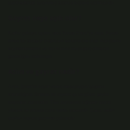
taahhüdünde bulunmuş üçüncü kişilere satılmasıdır.
Gayret neye aşık olur?
Kader çabaya aşıktır, usta Yunus Emre’ye aittir. Yunus
Emre bu sözüyle insanların kendilerine olan inançlarını
kaybetmemeleri ve her zaman mücadele etmeleri
gerektiğini belirtmiştir.
Azim ve gayret nedir?
Azim, İslam’ın hayat veren mesajlarına tutunma
kararlılığıdır. Samimi bir niyetle iyi ve güzel şeyler
başarma arzusudur. Tüm zorluklara rağmen morali
yüksek ve umudu canlı tutma iradesidir. Çaba, belirli
şeyleri hayata geçirme çabasıdır.