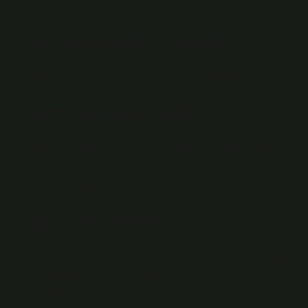
olmak, O’na ortak koşmak demektir.
Gayretsiz olmak ne demek?
Çabasızlık, gayretsizlik, ihmalkarlık, tembellik, ilgisizlik.
Gayret yerine ne kullanılır?
“Çaba” kelimesinin eş anlamlısı olan kelimeler “Çaba”
kelimesinin eş anlamlısı “çaba”dır ve bu nedenle eş
anlamlı olarak kullanılır.
Gayret kökü nedir?
Çaba – Nişanyan Sözlüğü. Arapça ġyr kökünden gelen
ve “kıskançlık, kıskançlık, hırs ve vatanseverlik”
anlamına gelen ġayra(t) غيرة kelimesinden bir alıntıdır.