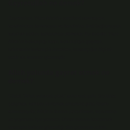
Gayretullah ne demek?
Gayretullah, Yüce Allah’ın kendisini sevmeyen,
kendisinden korkmayan ve kendisine ümit bağlamayan
kulunun kalbini kıskanması demektir. Bu eserde; Yüce
Allah’ın kıskançlığı nedir, kıskançlığın çeşitleri,
sahabenin kıskançlık örnekleri, kıskançlığın ölçüsü
nedir vb. konular işlenmiştir.
Allah yolunda gayret etmek ne
demek?
Cihad, “Allah yolunda çaba” anlamına gelir. Sözlükte
çalışmak, kendini zorlamak anlamına gelir. İslami
terminolojide; Allah’ın dininin yüceltilmesi, korunması
ve yayılması için yalnızca O’nun rızasını kazanmak
amacıyla kulların gösterdiği tüm çabaların adıdır.