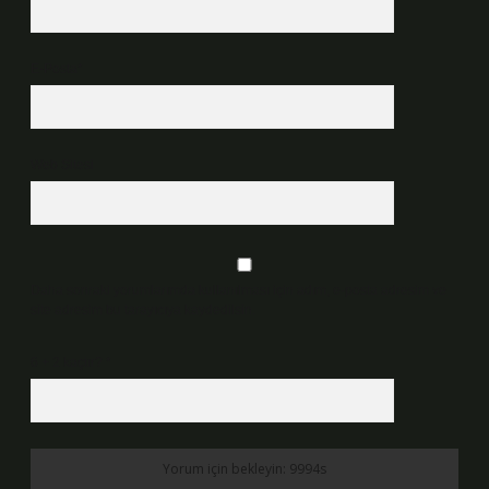
E-Posta*
Web Sitesi
Daha sonraki yorumlarımda kullanılması için adım, e-posta adresim ve
site adresim bu tarayıcıya kaydedilsin.
6 + 2 kaçtır?
*