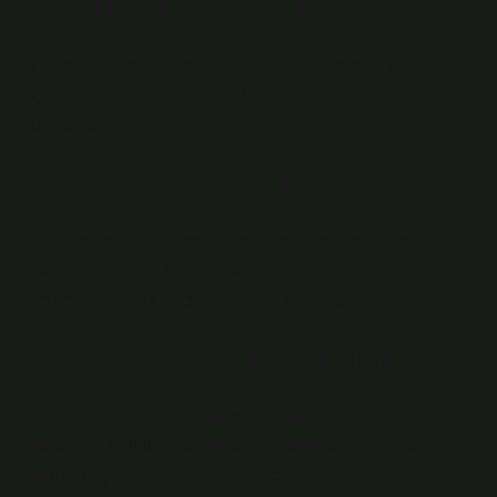
Gayretin anlamı nedir?
Hevesli, çalışkan, kararlı, azimli. 2. Yumuşak. ѻ
Çalışkanları geride bırakır: İnsan çabasıyla her şeyin
üstesinden gelebilir.
Gayret ediyoruz ne demek?
Çabalamak: 1. (Bir şeyi gerçekleştirmek için) Çalışmak,
çaba göstermek: Kocam benden büyük ama iyi bir
adam, bana çok iyi davranmaya çalışıyor. (Hüseyin R.
Gayret etmek ne demek din?
Allah’ın gayesinin (gayretullah) başkalarının O’nun
ibadetine (kulluğuna) ve sevgisine ortak olmaması
olduğu açıktır. Allah’ın ibadetine ve sevgisine ortak