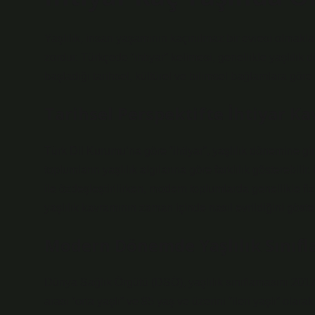
Yaşlılık, insan yaşamının kaçınılmaz bir evresi olmakla
zordur. Türkçede “ihtiyar” kelimesi, genellikle yaşlılı
başladığı tarihsel, kültürel ve bilimsel bağlamlara göre
Tarihsel Perspektifte İhtiyar K
Türk Dil Kurumu’na göre “ihtiyar”, yaşlılık dönemine gi
toplumların yaşlılık algılarına göre farklılık gösterebili
ile özdeşleştirilirken, modern toplumlarda genellikle fizi
yaşlılık kavramının zaman içinde nasıl evrildiğini göster
Modern Dönemde Yaşlılık Sınıfl
Dünya Sağlık Örgütü (DSÖ), yaşlılık sınıflamasını 2017
arası “orta yaşlı” ve 85 yaş ve üzerini “ileri yaşlı” olara