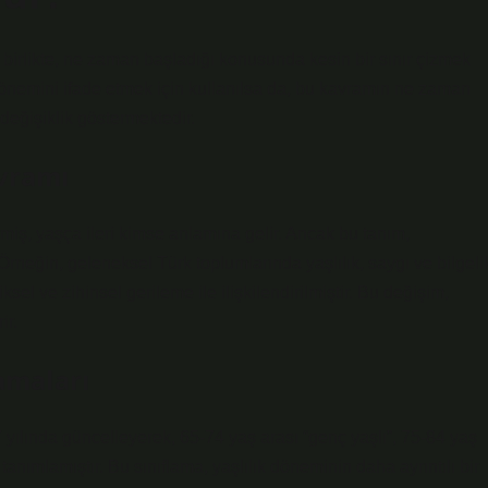
 birlikte, ne zaman başladığı konusunda kesin bir sınır çizmek
k dönemini ifade etmek için kullanılsa da, bu kavramın ne zaman
 değişiklik göstermektedir.
avramı
rmiş, yaşça ileri kimse anlamına gelir. Ancak bu tanım,
r. Örneğin, geleneksel Türk toplumlarında yaşlılık, saygı ve bilgeli
ksel ve zihinsel gerileme ile ilişkilendirilmiştir. Bu değişim,
ir.
amaları
 yılında güncelleyerek, 65-74 yaş arası “genç yaşlı”, 75-84 yaş
k tanımlamıştır. Bu sınıflama, yaşlılık döneminin daha ayrıntılı bir