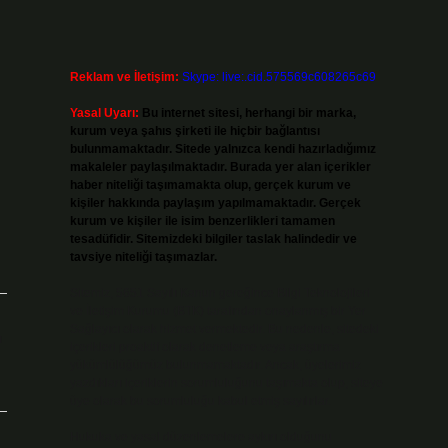
Reklam ve İletişim:
Skype: live:.cid.575569c608265c69
Yasal Uyarı:
Bu internet sitesi, herhangi bir marka,
kurum veya şahıs şirketi ile hiçbir bağlantısı
bulunmamaktadır. Sitede yalnızca kendi hazırladığımız
makaleler paylaşılmaktadır. Burada yer alan içerikler
haber niteliği taşımamakta olup, gerçek kurum ve
kişiler hakkında paylaşım yapılmamaktadır. Gerçek
kurum ve kişiler ile isim benzerlikleri tamamen
tesadüfidir. Sitemizdeki bilgiler taslak halindedir ve
tavsiye niteliği taşımazlar.
Sitemiz, 5651 Sayılı Kanun gereğince Bilgi Teknolojileri
ve İletişim Kurumu (BTK) tarafından onaylanmış bir Yer
Sağlayıcı olarak hizmet vermektedir. Bu nedenle, sitedeki
ı
içerikleri proaktif olarak denetleme veya araştırma
yükümlülüğümüz bulunmamaktadır. Ancak, üyelerimiz
yazdıkları içeriklerin sorumluluğunu taşımakta olup, siteye
üye olarak bu sorumluluğu kabul etmiş sayılırlar.
Hukuka ve yasal düzenlemelere aykırı olduğunu