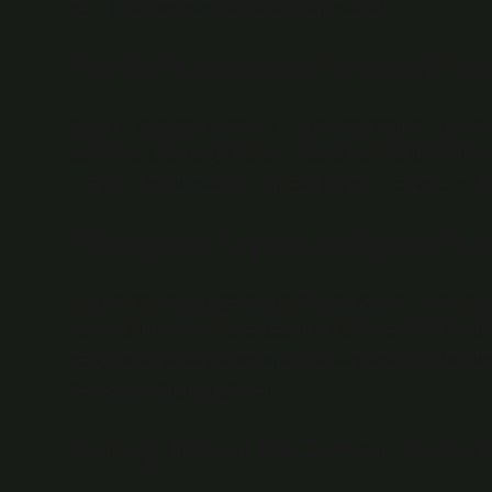
şekilde anlaşılmasına olanak tanımaktadır.
Yaşlılık Kavramının Biyolojik ve
Yaşlılık, yalnızca kronolojik bir kavram değildir. Biyol
görülürken; psikolojik açıdan, hafıza ve algı gibi zihins
bireylerin toplumsal rollerindeki değişiklikler ve emeklili
Türkiye’de Yaşlılık ve İhtiyar K
Türkiye’de yaşlılık, genellikle 65 yaş ve üzeri bireyler 
sosyal durumlarına göre değişiklik gösterebilir. Örneğin
genç yaşlarda sağlık sorunlarıyla karşılaşabilir. Bu du
deneyim olduğunu gösterir.
Sonuç: İhtiyar Ne Zaman Başlar