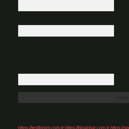
Web Sitesi
Daha sonraki yorumlarımda kullanılması için adım, e-posta adresim ve s
6 + 2 kaçtır?
*
https://testforum.com.tr
https://biratolye.com.tr
https://s