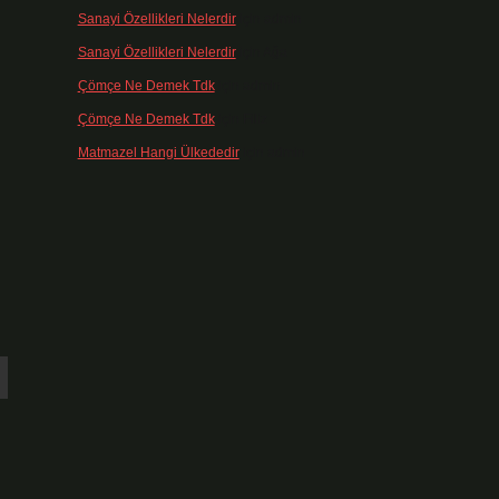
Sanayi Özellikleri Nelerdir
için
admin
Sanayi Özellikleri Nelerdir
için
Ağa
Çömçe Ne Demek Tdk
için
admin
Çömçe Ne Demek Tdk
için
Filiz
Matmazel Hangi Ülkededir
için
admin