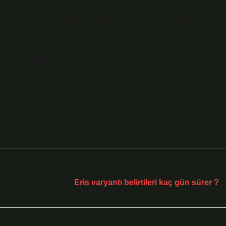
er bireyin yaşlılık deneyimi farklıdır ve bu deneyim, bireyin fiziksel,
u nedenle, ihtiyar olma yaşı kişisel bir algı ve deneyim
 adım atmaktır. Bu evreyi sağlıklı ve aktif bir şekilde yaşamak,
aya devam etmesini sağlar.
Sonraki Yaz
Eris varyantı belirtileri kaç gün sürer ?