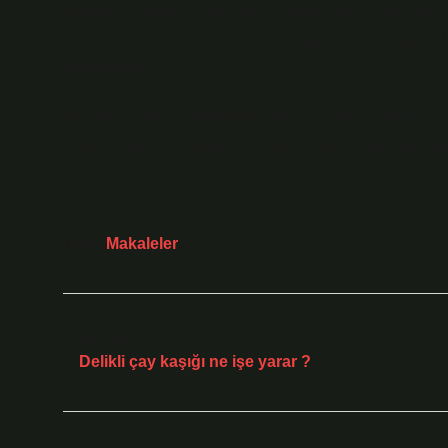
İhtiyarlık, belirli bir yaşla sınırlı bir kavram değildir. H
psikolojik ve sosyal durumlarına bağlı olarak değişir. B
meselesidir.
Yaşlılık, bir sona yaklaşmak değil, hayatın bir evresine
bireyin yaşam kalitesini artırır ve topluma değer katm
Tarih:
Makaleler
Önceki Yazı
Delikli çay kaşığı ne işe yarar ?