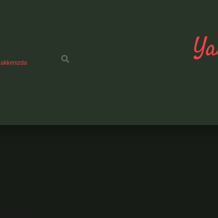
Ya
akkımızda
lur ?
lur?