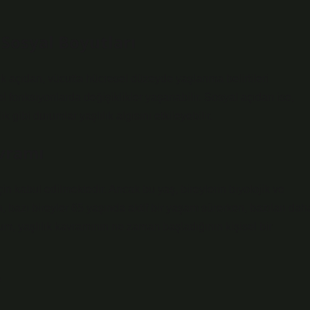
 Sosyal Boyutları
ojik açıdan, vücutta hücresel düzeyde yaşlanma belirtileri
el fonksiyonlarda değişiklikler yaşanabilir. Sosyal açıdan ise,
k gibi durumlar yaşlılık algısını etkileyebilir.
avramı
için kabul edilmektedir. Ancak bu yaş, bireylerin biyolojik ve
, bazı bireyler 65 yaşında aktif bir yaşam sürerken, bazıları dah
rum, yaşlılık kavramının ne zaman başladığının kişisel bir
?