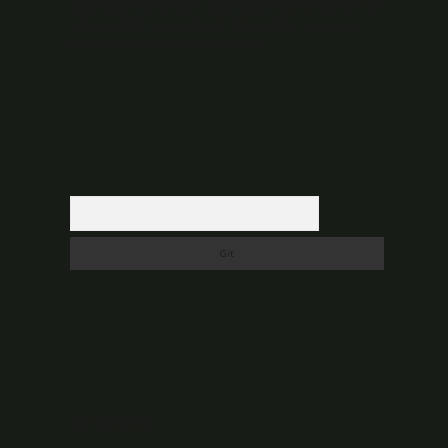
düşündüğünüz içerikleri,
backlinkpanelicomtr@gmail.com
adresine bildirmeniz halinde, ilgili içerikler yasal süre
içerisinde sitemizden kaldırılacaktır.
Arama
Son yorumlar