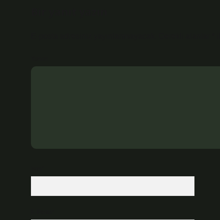
Bir yanıt yazın
E-posta adresiniz yayınlanmayacak.
Gerekli alanlar
*
i
Yorum
İsim*
E-Posta*