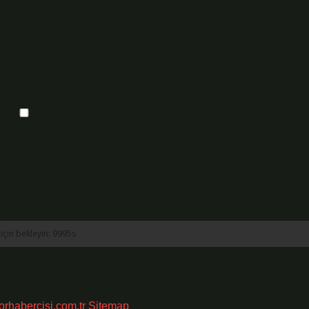
ite adresim bu tarayıcıya kaydedilsin.
porhabercisi.com.tr
Sitemap