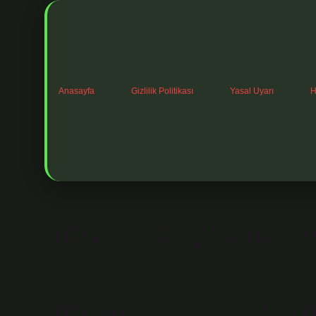
Anasayfa
Gizlilik Politikası
Yasal Uyarı
H
Ihtiyar kaç yaşında o
Tarih: Kasım 4, 2025
İhtiyar Kaç Yaşında O