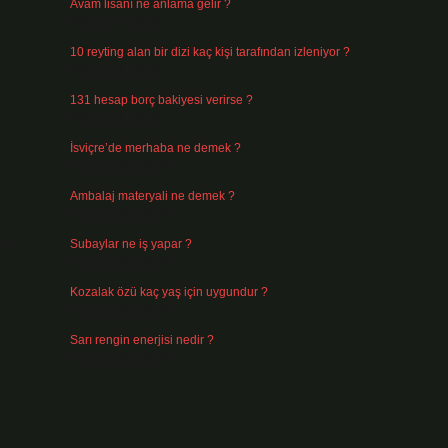
Avam lisanı ne anlama gelir ?
Ağustos 4, 2026
10 reyting alan bir dizi kaç kişi tarafından izleniyor ?
Ağustos 3, 2026
131 hesap borç bakiyesi verirse ?
Ağustos 3, 2026
İsviçre’de merhaba ne demek ?
Temmuz 30, 2026
Ambalaj materyali ne demek ?
Temmuz 29, 2026
k
Subaylar ne iş yapar ?
Temmuz 28, 2026
Kozalak özü kaç yaş için uygundur ?
Temmuz 26, 2026
Sarı rengin enerjisi nedir ?
Temmuz 25, 2026