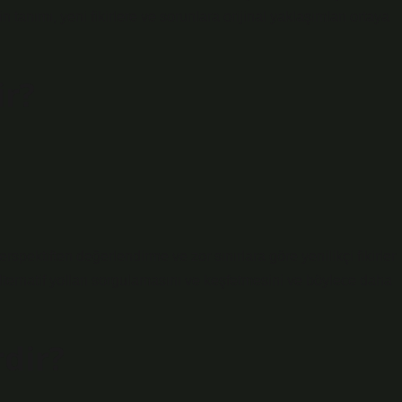
 tanımı, yeni fikirlere ve sorunlara orijinal yaklaşımları ortaya
ir?
rspektiften değerlendirme ve zor sınırlara göre yenilikçi fikirler
ternatif yolları sorgulamasını ve keşfetmesini ve böylece daha
rdir?