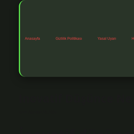
Anasayfa
Gizlilik Politikası
Yasal Uyarı
H
Inovatif Düşünce Ne
Tarih: Ağustos 26, 2025