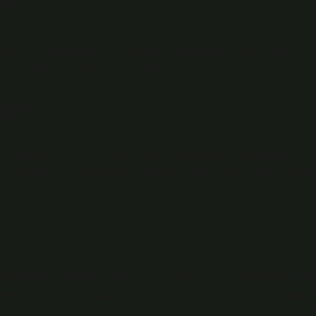
k?
en önce düşünmek ve dinlemek anlamına gelir. Psikolojik
bir gözlem yeteneğine açık olmalıdır.
ir?
mek anlamına gelir. Analizden elde edilen analitik düşünme
iz edilmeli ve çözülmelidir. Yüksek analitik zekaya sahip kişiler
.
rspektiften değerlendirme ve zor sınırlara göre yenilikçi fikirler
ternatif yolları sorgulamasını ve keşfetmesini ve böylece daha