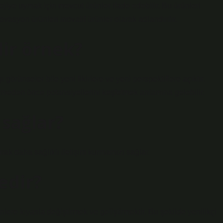
ojiye uymak için mevcut ürünler ifade edebilir. Bu ürünleri
asyon ürünleri inovatif ürünler olarak adlandırılır.
ir örnek?
görünseler bile yeni fikirlere ve yeni perspektiflere açıktır.
tmeden önce potansiyellerini keşfetmek anlamına gelebilir.
 sağlar?
mak daha sağlıklı iletişim kurmamızı sağlar.
edir?
ere kıyasla değiştirmek ve geliştirmektir. Bu şekilde yenilikçi