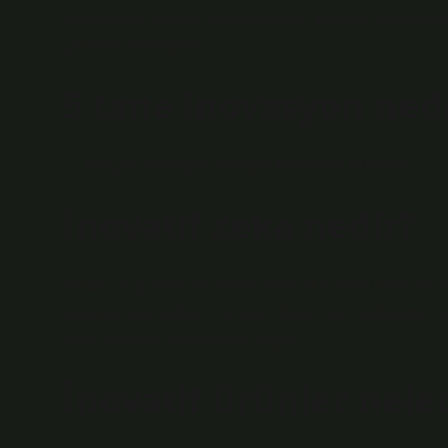
yeteneğidir. Yaratıcı ve esnek olun. Yenilikçi düşüncenin
çıkarma yeteneğidir.
5 tane inovasyon ned
17 Parçalı İnovasyon Örneği# Bluetooth kulaklık#.
İnovatif zeka nedir?
Yaratıcı düşünme ve yenilik, mevcut durumu farklı bir pe
yaratma yeteneğidir. Yenilikçi düşünmek, statükonun al
etkili çözümler yaratmasını sağlar.
İnovatif ürünler nele