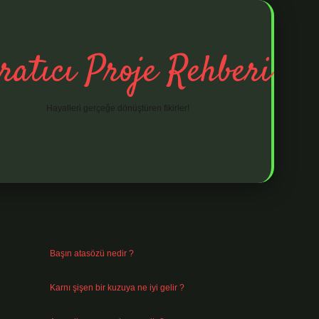
ratıcı Proje Rehberi
Hayalleri gerçeğe dönüştüren fikirler!
Sidebar
.betexper.xyz/
betci bahis
betci giriş
https://betci.online/
hiltonbet g
Son Yazılar
Başın atasözü nedir ?
Ağustos 6, 2026
Karnı şişen bir kuzuya ne iyi gelir ?
Ağustos 5, 2026