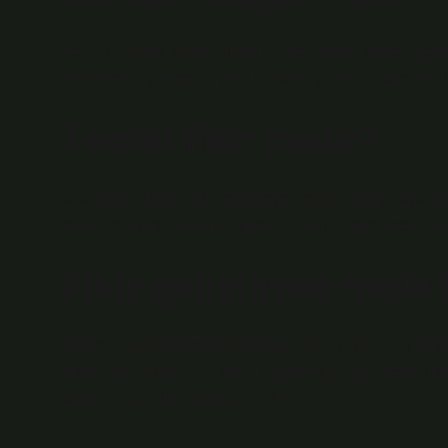
Yenilik; Katma değer sunan zor ve yaratıcı fikirler içeri
problemleri çözmenin yeni yollarını çözen yaratıcı so
Temel fikir nedir?
Ana fikirler (konu); Bir makaleye veya bir çalışmaya aç
evrensel fikirdir. Kısa ve gerekli. Etkinliği tamamen kap
Fikir geliştirme nedir
Fikirlerin geliştirilmesi/optimizasyonu, bir fikrin en büyü
adım adım adım adım adım. Fikirlerin geliştirilmesi, fik
farklı yolları kullanmakla ilgilidir.