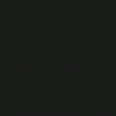
bir bakış açısı sunar. Bugün, ürünlerin daha yüksek düz
için harika bir rekabet var.
İnovatif düşünmek ne
Yenilikçi düşünme, fikir ve çözümler yapmak için kullan
ele almak için yeni yöntemler bulmayı içeren karmaşık b
veya meydan okuyan sonuçlar yaratır.
İnovatif düşünceler n
Yenilikçi düşünce nedir? Onları uygulayarak topluma fay
düşünme, hayal ettikleri, fikirler üretmek ve topluma fa
geliştirilmesi ile bilgilere erişmek daha kolaydır.
İnovatif değer nedir?