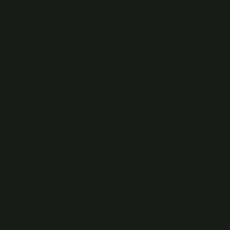
bağlı olduğunu gösterir.
Ritüeller ve Öğrenmenin Sosyal Boyutu
Ritüeller, kavram öğretiminde güçlü bir araçtır. Bir
toplulukta bilgi aktarımı sadece bireysel bir süreç değil,
toplumsal bir deneyimdir.
– Sözlü Ritüeller: Özellikle sözlü kültürlerde, hikâyeler,
atasözleri ve şarkılar aracılığıyla kavramlar kuşaktan
kuşağa aktarılır. Bu yöntem, çocuklara
kimlik
bilinci
kazandırırken, toplumsal değerleri de pekiştirir.
– Görsel ve Törensel Ritüeller: Bazı toplumlarda
kavramlar, sembolik eylemler ve törenlerle öğretilir.
Örneğin, Güneydoğu Asya’da bir topluluğun dayanışma
kavramını aktarmak için düzenlenen toplumsal oyunlar,