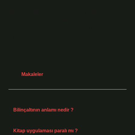
toplumsal anlam kazandığını anlamamıza yardımcı olur.
Öğrenme, yalnızca bilgi aktarımı değil; toplumsal
bağların, ritüellerin ve sembolik anlamların bir araya
geldiği zengin bir süreçtir. Bu bağlamda, kavram
öğretim yöntemleri, kültürel görelilik ve bireysel
kimlik
arasındaki etkileşimi anlamak için bir pencere açar.
Tarih:
Makaleler
Önceki Yazı
Bilinçaltının anlamı nedir ?
Sonraki Yazı
Kitap uygulaması paralı mı ?