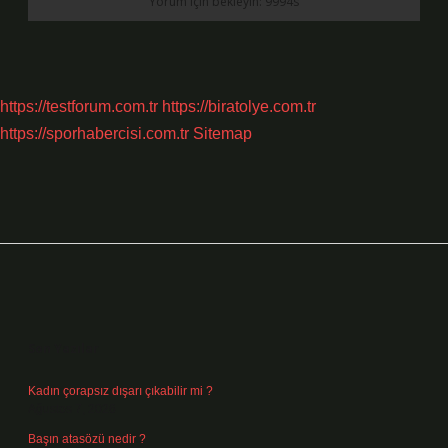
https://testforum.com.tr
https://biratolye.com.tr
https://sporhabercisi.com.tr
Sitemap
Sidebar
Son Yazılar
Kadın çorapsız dışarı çıkabilir mi ?
Ağustos 7, 2026
Başın atasözü nedir ?