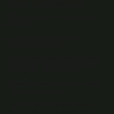
kültürel olarak da anlamlı olduğunu gösterir.
Kültürler Arası Örnekler ve Saha
Çalışmaları
Farklı kültürlerden örnekler, kavram öğretim
yöntemlerinin çeşitliliğini gösterir:
– Aborjin Toplulukları: Bilgiler, hikâyeler ve sanat
yoluyla nesilden nesile aktarılır; çocuklar, toplumsal
ritüellere katılarak kavramları öğrenir.
– Japonya: Grup odaklı öğrenme ve törenler, saygı ve
disiplin kavramlarını somutlaştırır.
– Batı Sınıfları: Kavramlar, deney ve tartışma
yöntemleriyle öğretilebilir; örneğin, “demokrasi”