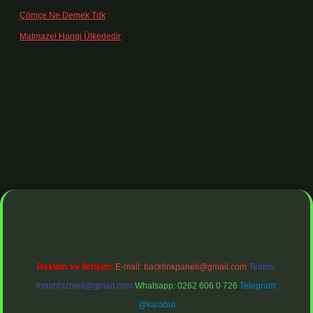
Çömçe Ne Demek Tdk
için
Filiz
Matmazel Hangi Ülkededir
için
admin
resi
https://www.betexper.xyz/
betci bahis
betci giriş
https://betci.o
Reklam ve İletişim:
E-mail:
backlinkpaneli@gmail.com
Teams:
forumhizmeti@gmail.com
Whatsapp: 0262 606 0 726
Telegram:
@karabul