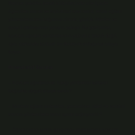
Benzer şekilde, kendi kültürümüzde aile içinde
öğrenilen ahlaki ve toplumsal kavramlar, resmi eğitim
yöntemlerinden bağımsız olarak, günlük ritüeller ve
sosyal etkileşimler yoluyla pekişir. Bu gözlemler,
kavram öğretim yöntemlerinin yalnızca teknik değil,
aynı zamanda kültürel bir deneyim olduğunu ortaya
koyar.
Provokatif Sorular
– Kavram öğretiminde hangi yöntemler kültürel
bağlama uygun olarak evrilir?
– Modern eğitim sistemleri, geleneksel ritüel ve sembol
tabanlı yöntemlerle nasıl uyum sağlayabilir?
– Öğrencilerin
kimlik
gelişimini destekleyen kavram