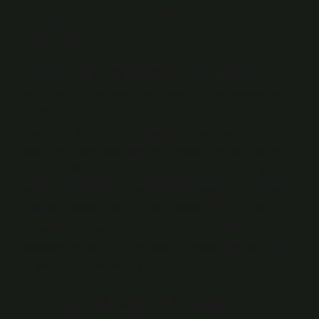
Kültürlerin Öğrenme Dünyasına
Yolculuk
Bir kavramın nasıl öğretildiğini anlamak, yalnızca
eğitim bilimlerinin değil, aynı zamanda antropolojinin
de ilgi alanına girer. Farklı kültürlerde bireylerin bilgiyi
nasıl işlediği, ritüeller, semboller ve akrabalık
yapılarıyla nasıl içselleştirdiği, ekonomik sistemler ve
toplumsal düzenle nasıl ilişkilendirdiği, kavram öğretim
yöntemlerini yeniden düşünmemizi sağlar. Bu yazıda,
“
Kavram öğretim yöntemleri nelerdir? kültürel
görelilik
” sorusunu antropolojik bir mercekten
inceleyerek, öğrenme süreçlerinin toplumsal ve kültürel
bağlamlarını keşfedeceğiz.
Kavram Öğretim Yöntemlerinin