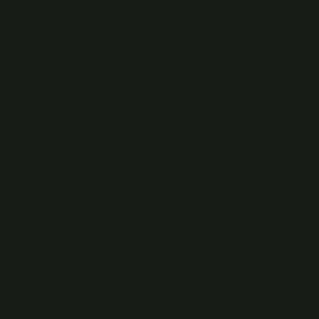
Antropoloji, eğitim ve psikoloji arasındaki kesişim
noktaları, kavram öğretim yöntemlerini anlamada kritik
bir rol oynar.
– Psikoloji: Bilişsel gelişim ve öğrenme süreçlerini
açıklar; örneğin, deneyimsel öğrenmenin etkinliği
üzerine yapılan araştırmalar.
– Eğitim Bilimleri: Öğretim stratejilerini planlar ve
uygular; örneğin, kavram haritaları ve örnek olay
incelemeleri.
– Antropoloji: Öğrenmenin kültürel bağlamını ve
sembolik boyutunu ortaya koyar.
Bu disiplinlerarası perspektif, kavram öğretim
yöntemlerinin yalnızca pedagojik değil, toplumsal ve