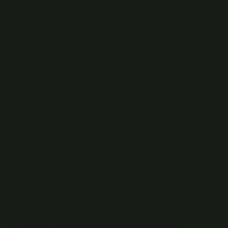
öğrenmeyi deneyimsel hale getirir.
Bu yaklaşımlar, kavram öğretiminde geleneksel eğitim
yöntemlerinden farklı olarak, öğrenmeyi toplumsal bir
bağlamın içine yerleştirir.
Semboller ve Kavramsal Temsil
Semboller, kavram öğretiminde merkezi bir rol oynar.
Her kültür, soyut kavramları somut semboller
aracılığıyla temsil eder.
– İkonlar ve Görseller: Modern eğitimde grafikler ve
simgeler kullanılırken, yerel kültürlerde bitkiler,
maskeler veya ritüel objeler bu rolü üstlenir.
– Dil ve Sözcükler: Dil, sembol sisteminin en temel
bileşenidir. Örneğin, Inuit topluluklarında “kar”