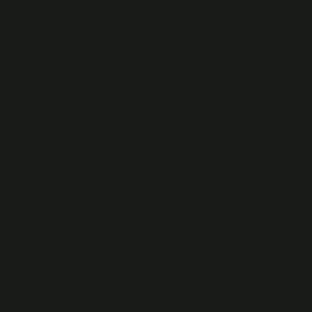
öğretim yöntemleri nelerdir?
Bu sorular, kavram öğretiminin pedagojik ve
antropolojik boyutlarını birleştirmeye yönelik
düşüncelerimizi derinleştirir.
Kapanış: Kültürel Bağlamda
Öğrenmenin Önemi
“Kavram öğretim yöntemleri nelerdir?” sorusu, yalnızca
eğitim bilimlerinin değil, antropolojinin de merkezi bir
sorusudur. Ritüeller, semboller, akrabalık yapıları,
ekonomik sistemler ve
kimlik
oluşumu, kavram
öğretiminin kültürel bağlamını şekillendirir.
Farklı kültürleri gözlemlemek ve bu süreçleri
deneyimlemek, kavramların nasıl öğrenildiğini ve