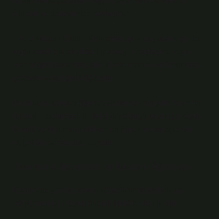
toplumlarda çocuklar, yaşça büyük akrabalarından
öğrenir ve deneyimleri paylaşırlar.
– Aile Tabanlı Eğitim: Kavramlar, günlük yaşam içinde
uygulamalı olarak aktarılır; örneğin, paylaşma veya
adalet gibi kavramlar, aile içi etkileşimler ve toplumsal
görevler aracılığıyla öğrenilir.
Bu durum, kavram öğretim yöntemlerinin yalnızca sınıf
içi değil, toplumsal bir deneyim olduğunu ortaya koyar.
Kimlik
ve toplumsal aidiyet, bu öğrenme süreçlerinin
doğal bir parçası haline gelir.
Ekonomik Sistemler ve Kavram Öğretimi
Ekonomik yapılar, kavram öğretiminde kullanılan
yöntemleri belirleyen önemli faktörlerden biridir.