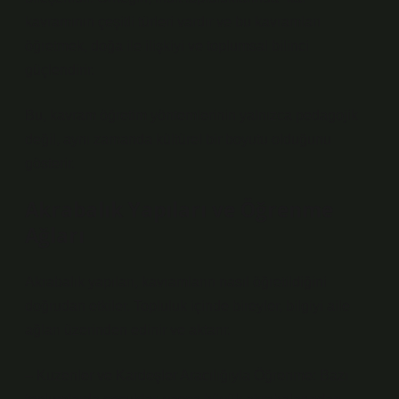
kavramının çeşitli türleri vardır ve bu kavramları
öğretmek, doğa ile ilişkiyi ve toplumsal bilinci
güçlendirir.
Bu, kavram öğretim yöntemlerinin yalnızca pedagojik
değil, aynı zamanda kültürel bir boyutu olduğunu
gösterir.
Akrabalık Yapıları ve Öğrenme
Ağları
Akrabalık yapıları, kavramların nasıl öğretildiğini
doğrudan etkiler. Topluluk içinde bireyler, bilgiyi aile
ağları üzerinden edinir ve aktarır.
– Kuzenler ve Kardeşler Aracılığıyla Öğrenme: Bazı