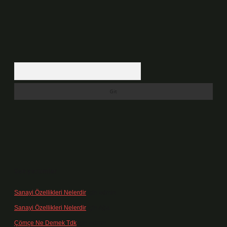
Arama
Son yorumlar
Sanayi Özellikleri Nelerdir
için
admin
Sanayi Özellikleri Nelerdir
için
Ağa
Çömçe Ne Demek Tdk
için
admin