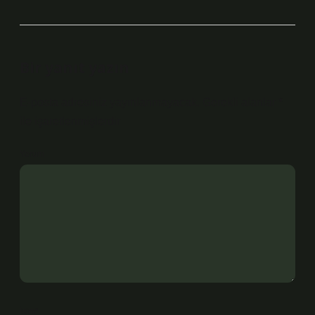
Bir yanıt yazın
E-posta adresiniz yayınlanmayacak.
Gerekli alanlar
*
ile işaretlenmişlerdir
Yorum
İsim*