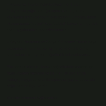
– Piyasa ve Ticaret Yoluyla Öğrenme: Ticari
faaliyetlerin yoğun olduğu toplumlarda, çocuklar
kavramları pratik deneyimlerle öğrenir. Örneğin, takas
ekonomisinde “değer” veya “adalet” kavramları, günlük
ticari uygulamalar üzerinden kavranır.
– Kaynak Paylaşımı ve Sosyal Öğrenme: Tarıma dayalı
toplumlarda, kaynak paylaşımı ve kolektif üretim,
kavramların deneyimsel öğretimi için fırsatlar sunar.
Ekonomik sistemler, kavram öğretiminde sadece içerik
değil, yöntem seçimini de belirler. Bu bağlamda
pedagojik uygulamalar ile toplumsal yapılar arasında
doğrudan bir ilişki vardır.
Disiplinlerarası Bağlantılar