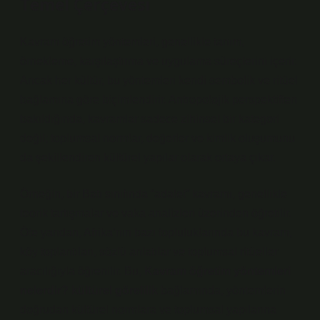
Temel Çerçevesi
Kavram öğretim yöntemleri, genellikle tanım,
örnekleme, karşılaştırma ve uygulama süreçlerini içerir.
Ancak her kültür, bu yöntemleri kendi sembolik ve ritüel
bağlamına göre biçimlendirir. Antropolojik perspektiften
bakıldığında, kavramlar sadece zihinsel bir kategori
değil; toplumsal normlar, değerler ve
kimlik
oluşumunu
da şekillendiren kültürel yapılar olarak ortaya çıkar.
Örneğin, bir Batı sınıfında “adalet” kavramı, genellikle
teorik tartışmalar ve vaka analizleri üzerinden öğretilir.
Öte yandan, Afrika’nın bazı topluluklarında bu kavram,
köy toplantıları, sözlü anlatılar ve toplumsal ritüeller
aracılığıyla öğrenilir. Bu,
Kavram öğretim yöntemleri
nelerdir? kültürel görelilik
bağlamında, yöntemlerin
doğrudan kültürel normlara ve toplumsal yapılarına