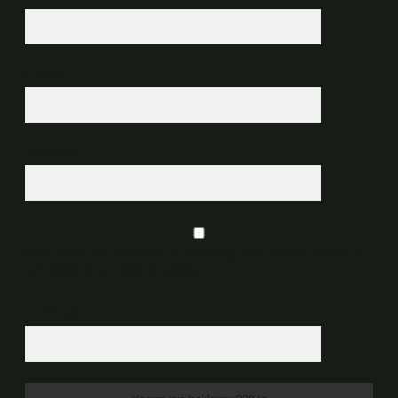
E-Posta*
Web Sitesi
Daha sonraki yorumlarımda kullanılması için adım, e-posta adresim ve
site adresim bu tarayıcıya kaydedilsin.
6 + 2 kaçtır?
*