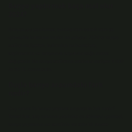
Banyo yaptırmak kaça mal olur
2024?
Banyonuzu yenilemek, evinize hem estetik hem de
işlevsellik katmanın harika bir yoludur. 2024’te banyo
tadilatı maliyetleri, kullanılan malzemelere,
kaplamalara ve banyonun boyutuna bağlı olarak
değişebilir. Bir banyo tadilatının ortalama maliyeti 5.000
ile 50 TL arasındadır.
Duşla banyo arasındaki fark
nedir?
Duş almak ile banyo yapmak arasındaki fark nedir?
Temel fark, duş almanın üzerinize su dökmeyi içermesi,
banyo yapmanın ise kendinizi su dolu bir küvete