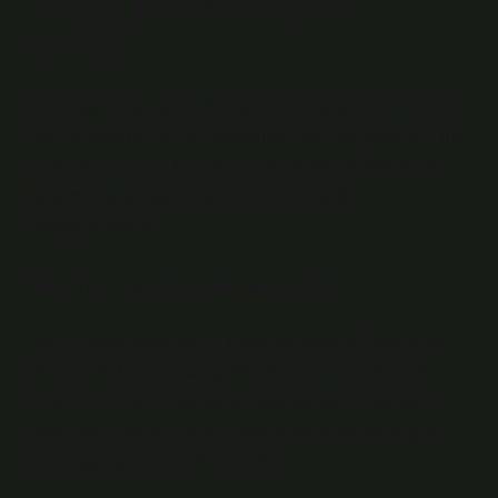
Kısmi yatak banyosu
nedir?
Kısmi yatak banyosu: ❖ Hastanın boynunun, ellerinin,
üreme organlarının ve vücudunun belli bölgelerinin duş
şeklinde temizlendiği banyo; ❖ Hastayı ayakta veya
taburede oturarak olmak üzere iki şekilde
yıkayabilirsiniz.
Yarım banyo ne demek?
Yarım banyo veya yarım küvet, yalnızca bir lavabo ve
tuvalet bulunan bir banyodur. Sınırlı alan nedeniyle
evde tercih edilen banyo olmasa da, yarım banyolar
öncelikle iş yerleri, ofisler, kafeler ve restoranlar gibi
halka açık alanlarda tercih edilir.