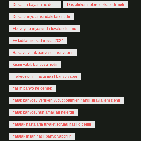
Duş alan bayana ne denir
Duş alırken nelere dikkat edilmeli
Duşla banyo arasındaki fark nedir
Ebeveyn banyosunda tuvalet olur mu
Ev tadilatı ne kadar tutar 2024
Hastaya yatak banyosu nasıl yapılır
Kısmi yatak banyosu nedir
Trakeostomili hasta nasıl banyo yapar
Yarım banyo ne demek
Yatak banyosu verirken vücut bölümleri hangi sırayla temizlenir
Yatak banyosunun amaçları nelerdir
Yatalak hastaların tuvalet sorunu nasıl giderilir
Yatalak insan nasıl banyo yaptırılır