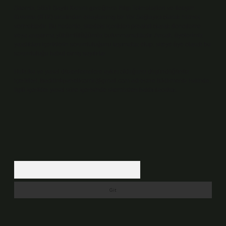
Sitemiz, 5651 Sayılı Kanun gereğince Bilgi Teknolojileri ve İletişim
Kurumu (BTK) tarafından onaylanmış bir Yer Sağlayıcı olarak hizmet
vermektedir. Bu nedenle, sitedeki içerikleri proaktif olarak denetleme
veya araştırma yükümlülüğümüz bulunmamaktadır. Ancak, üyelerimiz
yazdıkları içeriklerin sorumluluğunu taşımakta olup, siteye üye olarak bu
sorumluluğu kabul etmiş sayılırlar.
Hukuka ve yasal düzenlemelere aykırı olduğunu düşündüğünüz
içerikleri,
backlinkpanelicomtr@gmail.com
adresine bildirmeniz halinde,
ilgili içerikler yasal süre içerisinde sitemizden kaldırılacaktır.
Arama