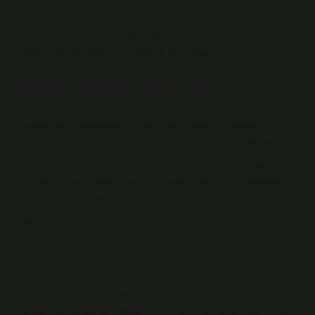
Genellikle ana banyoda duş bulunur. Alanın genişliğine
bağlı olarak tuvalet ve lavabo da olabilir.
Banyo yenilemek kaç TL?
Banyonun büyüklüğüne ve metrekaresine bakalım. 5
metrekarelik bir banyoyu yenilemek ortalama 38.000
TL’ye mal olabilir. 6 metrekarelik bir banyo için bu fiyat
62.000 TL’ye kadar çıkabilir. Daha büyük bir banyoyu
yenilemek 69.500 ile 74.000 TL arasında bir maliyete
sahip olabilir.
Ev tadilatı ne kadar tutar 2024?
Güncel Ev Tadilat Fiyatları 2024 2+1, 70-80 m2 evlerin
ortalama ev tadilat fiyatları, ürün ve malzeme seçimine