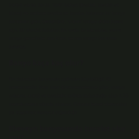
banyo varsa, bu bir “tam” banyo (tuvalet, lavabo ve
küvet) ve sadece tuvalet ve lavabo bulunan bir banyo
anlamına gelir. Genellikle, “yarım” banyo daha halka
açık bir alanda bulunur. Bir evde iki kat varsa, yarım
banyo genellikle ana katta ve tam banyo üst katta
bulunur.
Banyo kaça kaç olur?
Bir dairedeki banyonun optimum büyüklüğü 15
metrekaredir. Yeni imar düzenlemelerine göre, banyo
(yıkama alanı) ve tuvaletin birlikte bulunduğu alan 4,20
metrekarenin altında olamaz. Odanın temel elemanları
bu boyutlara kolayca sığmalıdır.
Ebeveyn banyosunda tuvalet olur
mu?