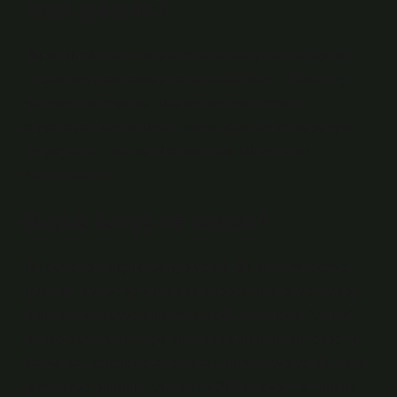
nasıl giderilir?
Bu durumda, karın veya mesane bölgesine sıcak su
torbası koyarak hastayı rahatlatabilirsiniz. Hasta hiç
hareket edemiyorsa, tuvaleti kontrol etmesini
engelleyen kas sorunları varsa veya bilinci kapalıysa,
ihtiyaçları bir bez ve idrar sondası kullanılarak
karşılanabilir.
Buçuk banyo ne demek?
Bir evde “bir buçuk” banyo varsa, bu bir “tam” banyo
(tuvalet, lavabo ve küvet) ve sadece tuvalet ve lavabo
bulunan bir banyo anlamına gelir. Genellikle, “yarım”
banyo daha halka açık bir alanda bulunur. Bir evde iki
kat varsa, genellikle ana katta yarım banyo ve üst katta
tam banyo bulunur. 23 Aralık 2016Bir evde “bir buçuk”