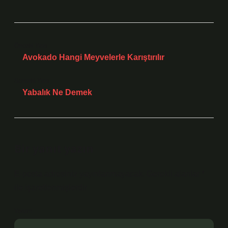
Önceki Yazı
Avokado Hangi Meyvelerle Karıştırılır
Sonraki Yazı
Yabalık Ne Demek
Bir yanıt yazın
E-posta adresiniz yayınlanmayacak.
Gerekli alanlar
*
ile işaretlenmişlerdir
Yorum