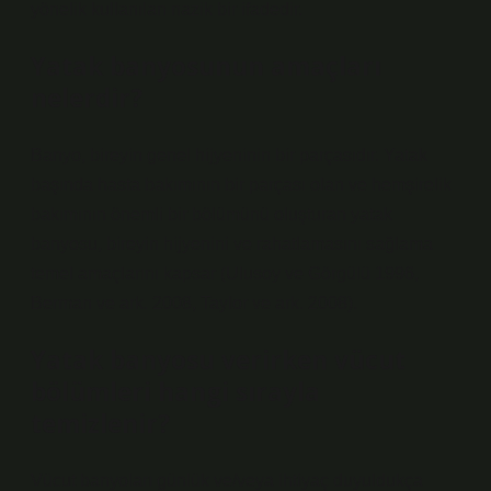
yönelik kullanılan nazik bir ifadedir.
Yatak banyosunun amaçları
nelerdir?
Banyo, bireyin genel hijyeninin bir parçasıdır. Yatak
başında hasta bakımının bir parçası olan ve hemşirelik
bakımının önemli bir bölümünü oluşturan yatak
banyosu, bireyin hijyenini ve rahatlamasını sağlama
temel amaçlarını kapsar (Ulusoy ve Görgülü 1996,
Berman ve ark. 2008, Taylor ve ark. 2008).
Yatak banyosu verirken vücut
bölümleri hangi sırayla
temizlenir?
Vücut banyoları günlük ve/veya ihtiyaç duyuldukça