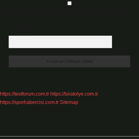
Daha sonraki yorumlarımda kullanılması için adım, e-posta adresim ve
site adresim bu tarayıcıya kaydedilsin.
9 - 5 kaçtır?
*
https://testforum.com.tr
https://biratolye.com.tr
https://sporhabercisi.com.tr
Sitemap