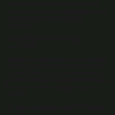
planlanabilir. Bakım uygulamaları için bakım sırası
temizden kirliye doğru olmalıdır. Genellikle baş, kollar,
gövde, bacaklar ve perineal bölge olarak
listelenmelidir.
Yatalak insan nasıl banyo
yaptırılır?
– Hasta yataklarının yıkanması; küvet şekli, kenarları ve
gider hortumu sayesinde hastalara tam banyo yapma
imkânı sunar. – Hasta yıkama yatağı hastanın altına
yerleştirildikten sonra şişirilerek küvet şeklini alır. Hasta
normal banyo koşullarında olduğu gibi yıkanır ve
durulanır.
Trakeostomili hasta nasıl banyo
yapar?