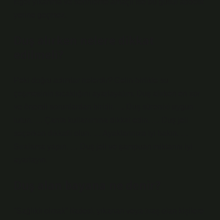
Eğer yıkanma ve serinleme amaçlı ise bu gusül abdest
yerine geçmez.
Duş alırken nelere dikkat
edilmeli?
Peki doğru adımlar nelerdir? Gelin birlikte su
çeşmesinin sıcaklığını ayarlayalım. Duş alırken en zor
ve önemli sorunlardan biridir. … Duş sürenizi uygun
tutun. … Çanta kullanımına dikkat edin. … Duş jeli
seçerken dikkatli olun. … Ayaklarınıza iyi bakın. …
Sıralama yapın. … Duş jeli ve şampuan miktarını iyi
ayarlayın.
Duş alan bayana ne denir?
“Sağlıklı olmak” ifadesi, yıkanan veya tıraş olan kişilere