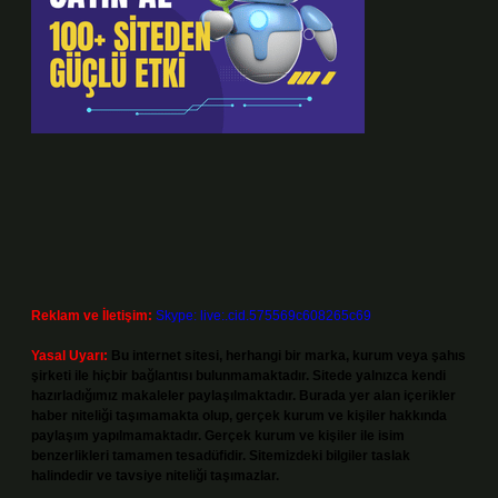
Reklam ve İletişim:
Skype: live:.cid.575569c608265c69
Yasal Uyarı:
Bu internet sitesi, herhangi bir marka, kurum veya şahıs
şirketi ile hiçbir bağlantısı bulunmamaktadır. Sitede yalnızca kendi
hazırladığımız makaleler paylaşılmaktadır. Burada yer alan içerikler
haber niteliği taşımamakta olup, gerçek kurum ve kişiler hakkında
paylaşım yapılmamaktadır. Gerçek kurum ve kişiler ile isim
benzerlikleri tamamen tesadüfidir. Sitemizdeki bilgiler taslak
halindedir ve tavsiye niteliği taşımazlar.