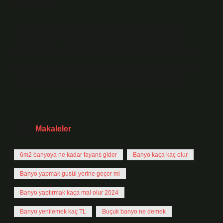
Solunum cihazını çıkarabilir veya solunum cihazı
verilmemişse, trakeostomi tüpüne su girmemesi
koşuluyla banyo sandalyesinde banyo yapabilirsiniz.
Banyodan önce vakum yapmak iyi olur. Trakeostomi
tüpünün etrafındaki alanı tıbbi bantlarla bantlayın.
Tarih:
Makaleler
6m2 banyoya ne kadar fayans gider
Banyo kaça kaç olur
Banyo yapmak gusül yerine geçer mi
Banyo yaptırmak kaça mal olur 2024
Banyo yenilemek kaç TL
Buçuk banyo ne demek