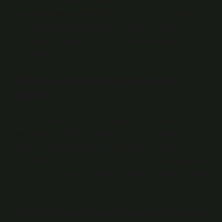
daldırmayı içermesidir.2 Mayıs 2023Duş almak ile
banyo yapmak arasındaki fark nedir? Temel fark, duş
almanın üzerinize su dökmeyi içermesi, banyo
yapmanın ise kendinizi su dolu bir küvete daldırmayı
içermesidir.
Hastaya yatak banyosu nasıl
yapılır?
Hasta hemşireye en yakın yatağın kenarına yatırılır ve
başının altına bir havlu yerleştirilir. Yatak banyosu
sırtüstü, yarı Fowler veya Fowler pozisyonunda
yapılabilir. Ağız, göz, el, ayak ve perineal bakım tekniğe
göre yapılır. Sabunlu havlu nemlendirilir ve elin etrafına
sarılır.
Yatalak hastaların tuvalet sorunu