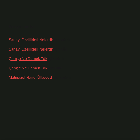
Son yorumlar
Sanayi Özellikleri Nelerdir
için
admin
Sanayi Özellikleri Nelerdir
için
Ağa
Çömçe Ne Demek Tdk
için
admin
Çömçe Ne Demek Tdk
için
Filiz
Matmazel Hangi Ülkededir
için
admin