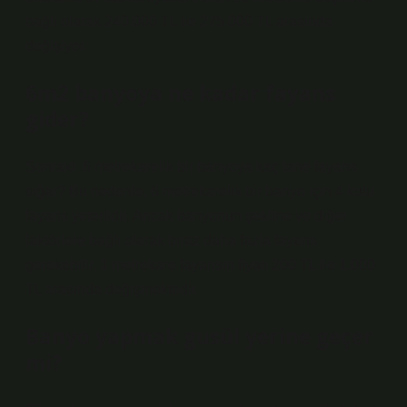
bağlı olarak 240.000 TL ile 275.000 TL arasında
değişiyor.
6m2 banyoya ne kadar fayans
gider?
Sonraki: 6 metrekarelik bir banyoya kaç tane fayans
sığar? Bu nedenle, 6 metrekarelik bir banyo için 4 kutu
fayans yeterlidir. Ancak banyonun şekline ve diğer
faktörlere bağlı olarak biraz daha fazla fayans
gerekebilir. 1 metrekare fayansın fiyatı 200 TL ile 1.000
TL arasında değişmektedir.
Banyo yapmak gusül yerine geçer
mi?