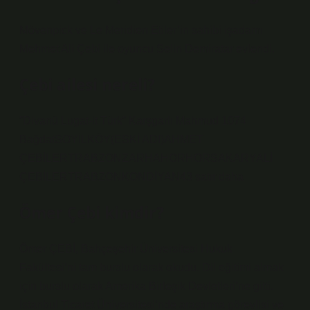
Mövenpick ve Le Meridien Etiler’in sahibi işadamı
Mehmet Ali Çebi ile oyuncu Selin Demiratar evlendi.
Çebi ailesi nereli?
”Divanü Lugat-it Türk” Karşgarlı Mahmud 1074
BağdatSOYİLKÖY(ESKİ ADI)AHMET
ÇEBİLERTRABZONZARHAHORHORSAKARYALİ
ÇEBİLERTRABZONKONDİYAN43 satır daha
Ömer Çebi kimdir?
Ömer ÇEBİ, Bahçeşehir Üniversitesi Hukuk
Fakültesi’ni tam burslu olarak okudu. Dil eğitimi almak
için burslu olarak Amerika Birleşik Devletleri’ne gitti.
İstanbul Ticaret Üniversitesi’nde araştırma görevlisi ve