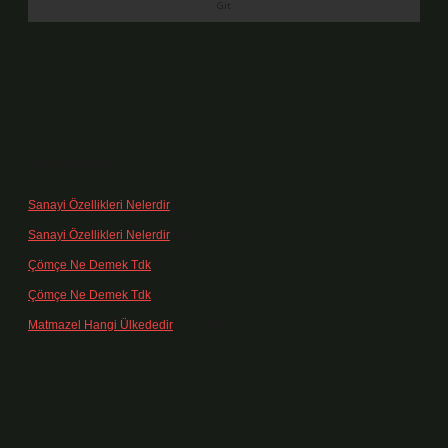
Son yorumlar
Sanayi Özellikleri Nelerdir
için
admin
Sanayi Özellikleri Nelerdir
için
Ağa
Çömçe Ne Demek Tdk
için
admin
Çömçe Ne Demek Tdk
için
Filiz
Matmazel Hangi Ülkededir
için
admin