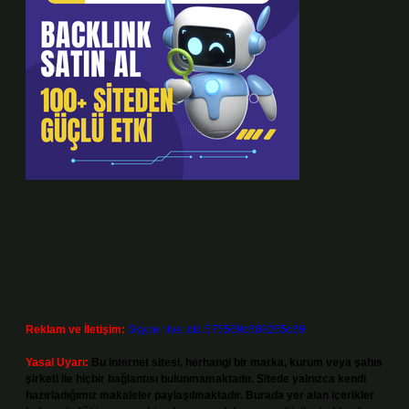
Reklam ve İletişim:
Skype: live:.cid.575569c608265c69
Yasal Uyarı:
Bu internet sitesi, herhangi bir marka, kurum veya şahıs
şirketi ile hiçbir bağlantısı bulunmamaktadır. Sitede yalnızca kendi
hazırladığımız makaleler paylaşılmaktadır. Burada yer alan içerikler