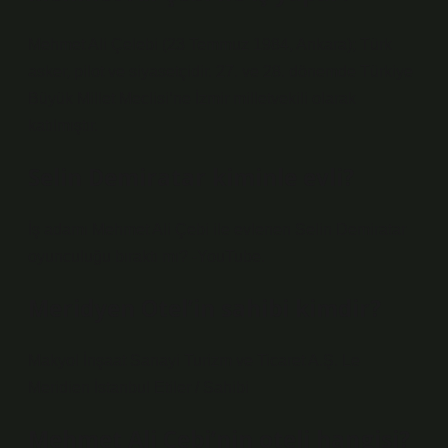
Mehmet Ali Çelebi (23 Temmuz 1984, Ankara); Türk
asker, pilot ve siyasetçidir. 27. ve 28. dönemde Türkiye
Büyük Millet Meclisi’ne İzmir milletvekili olarak
katılmıştır.
Selin Demiratar kiminle evli?
İş adamı Mehmet Ali Çebi ile evlenen Selin Demiratar
oyunculuğu bıraktı mı? -YouTube.
Meridyen Otel’in sahibi kimdir?
Makyol İnşaat Sanayi Turizm ve Ticaret A.Ş. Le
Meridien İstanbul Etiler / Sahibi
Mehmet Ali Çebi’nin oteli hangisi?