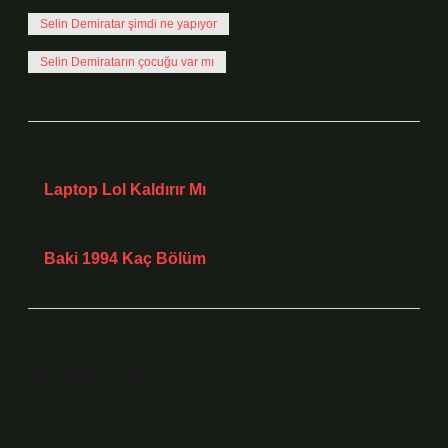
Selin Demiratar şimdi ne yapıyor
Selin Demiratarın çocuğu var mı
Önceki Yazı
Laptop Lol Kaldırır Mı
Sonraki Yazı
Baki 1994 Kaç Bölüm
Bir yanıt yazın
E-posta adresiniz yayınlanmayacak.
Gerekli alanlar
*
ile işaretlenmişlerdir