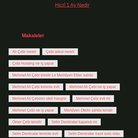
Tavsiyeli Bağlantılar:
Hicrî 1 Ay Nedir
Tarih:
Makaleler
Ali Çebi nereli
Çebi ailesi nereli
Çebi Holding ne iş yapar
Mehmet Ali Çebi kimdir Le Meridyen Etiler sahibi
Mehmet Ali Çebi kiminle evli
Mehmet Ali Çebi ne iş yapar
Mehmet Ali Çebinin oteli hangisi
Mehmet Çebi evli mi
Mehmet Çebi ne iş yapar
Meridyen Otelin sahibi kimdir
Ömer Çebi kimdir
Selin Demiratar kapandı mı
Selin Demiratar kiminle evli
Selin Demiratar nasıl ünlü oldu