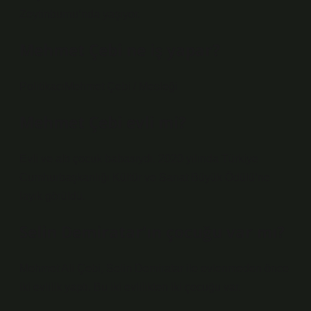
Zeytinburnu’nda yaşıyor.
Mehmet Çebi ne iş yapar?
PolitikacıMehmet Çebi / Mesleği
Mehmet Çebi evli mi?
Evli ve altı çocuk babasıydı. 2020 yılında Türkiye
Cumhurbaşkanlığı Kültür ve Sanat Büyük Ödülü’ne
layık görüldü.
Selin Demiratar’ın çocuğu var mı?
Mehmet Ali Çebi, Selin Demiratar ile evlenmeden önce
iki evlilik yaptı. Bu iki evlilikten iki çocuğu var.