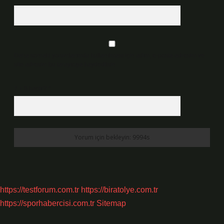
Daha sonraki yorumlarımda kullanılması için adım, e-posta adresim ve
site adresim bu tarayıcıya kaydedilsin.
7 + 8 kaçtır?
*
https://testforum.com.tr
https://biratolye.com.tr
https://sporhabercisi.com.tr
Sitemap