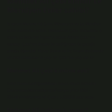
Mehmet Ali Çebi kimdir Le
Meridyen Etiler sahibi?
İş adamı Mehmet Ali Çebi, Mövenpick ve Le Meridien
Etiler otellerinin sahibi. Mehmet Ali Çebi, Trabzonlu iş
adamı ve Mak-Yol İnşaat’ın sahibi Adnan Çebi’nin
kardeşi. Çebi’nin önceki iki evliliğinden iki çocuğu
olduğu öğrenildi. Huzur Sokak ve Acı Hayat dizilerinde
rol alan Demiratar’ın yaşı 37, Çebi’nin yaşı ise 47.
Mehmet Ali Çebi kiminle evli?
Selin DemiratarEğitimMimar Sinan Güzel Sanatlar
ÜniversitesiMeslekOyuncuFaaliyet yılları2001-
2014EvlilikMehmet Ali Çebi ( e.2020)2 satır daha
Mehmet Ali Çebi ne iş yapar?