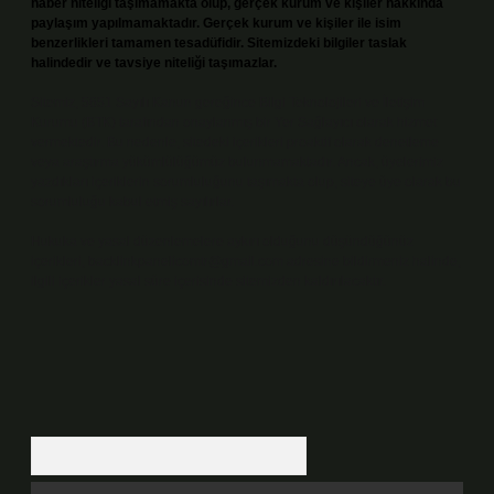
haber niteliği taşımamakta olup, gerçek kurum ve kişiler hakkında
paylaşım yapılmamaktadır. Gerçek kurum ve kişiler ile isim
benzerlikleri tamamen tesadüfidir. Sitemizdeki bilgiler taslak
halindedir ve tavsiye niteliği taşımazlar.
Sitemiz, 5651 Sayılı Kanun gereğince Bilgi Teknolojileri ve İletişim
Kurumu (BTK) tarafından onaylanmış bir Yer Sağlayıcı olarak hizmet
vermektedir. Bu nedenle, sitedeki içerikleri proaktif olarak denetleme
veya araştırma yükümlülüğümüz bulunmamaktadır. Ancak, üyelerimiz
yazdıkları içeriklerin sorumluluğunu taşımakta olup, siteye üye olarak bu
sorumluluğu kabul etmiş sayılırlar.
Hukuka ve yasal düzenlemelere aykırı olduğunu düşündüğünüz
içerikleri,
backlinkpanelicomtr@gmail.com
adresine bildirmeniz halinde,
ilgili içerikler yasal süre içerisinde sitemizden kaldırılacaktır.
Arama