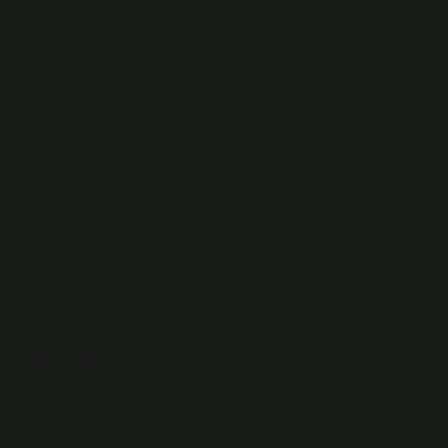
Selin Demiratar kapandı mı?
Selin Demiratar oyunculuğu bıraktığını duyurdu –
YouTube.
Selin Demiratar nasıl ünlü oldu?
“Zaten teklif yok” Oyunculuk serüvenine 16 yaşında
“Koçum Benim” dizisiyle başlayan Selin Demiratar,
1999 yılında Miss Globe Türkiye yarışmasında birinci
tercih olarak seçildi.
Ali Çebi nereli?
1969 yılında Trabzon Sürmene’de doğdu. İlk, orta ve
liseyi Trabzon-Araklı’da tamamladı. 1987’den beri