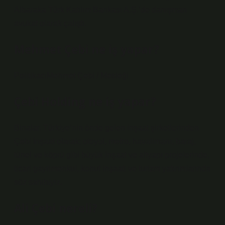
Albaraka Türk Katılım Bankası A.Ş.’de danışman
avukat olarak çalıştı.
Mehmet Çebi ne iş yapar?
PolitikacıMehmet Çebi / Mesleği
Çebi Holding ne iş yapar?
Binalar. Türkiye’nin önde gelen inşaat şirketlerinden
Çebi İnşaat olarak; otoyol, metro, havalimanı, baraj,
tünel ve köprü gibi büyük inşaat ve altyapı projelerinde,
ticari gayrimenkul, konut inşaatı ve turizm yatırımlarında
söz sahibiyiz.
Ali Çebi nereli?