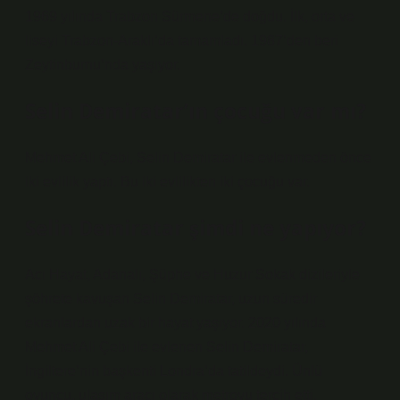
1969 yılında Trabzon Sürmene’de doğdu. İlk, orta ve
liseyi Trabzon-Araklı’da tamamladı. 1987’den beri
Zeytinburnu’nda yaşıyor.
Selin Demiratar’ın çocuğu var mı?
Mehmet Ali Çebi, Selin Demiratar ile evlenmeden önce
iki evlilik yaptı. Bu iki evlilikten iki çocuğu var.
Selin Demiratar şimdi ne yapıyor?
Acı Hayat, Adanalı, Şüphe ve Huzur Sokak dizileriyle
şöhrete kavuşan Selin Demiratar, uzun süredir
ekranlardan uzak bir hayat yaşıyor. 2020 yılında
Mehmet Ali Çebi ile evlenen Selin Demiratar,
İngiltere’nin başkenti Londra’da tatildeydi. Ünlü
oyuncu, ulaşım aracı olarak metroyu tercih etti.