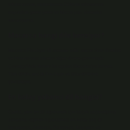
alfabe olarak, muhtemelen Göktürk alfabesinin
soyundan gelen yerel bir Macar yazı sistemini
kullanıyorlar.
Macarca hangi dile benziyor?
Macarca Fin-Ugor dil ailesine aittir, ancak Slav dillerine
ve Hint-Avrupa kökenli diğer dillere çevrilmiştir.
Çuvaşça’daki durum bu açıdan Macarca’ya benzer.
Türk dilidir, ancak Fin-Ugor ve Slav dillerine
çevrilmiştir.
En kolay yabanci dil hangisi?
Özetle, yeni bir dil öğrenmek için birçok seçeneğimiz
olmasına rağmen öğrenilmesi en kolay beş dil
İspanyolca, Almanca, Fransızca, İtalyanca ve