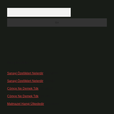
Arama
Son yorumlar
Sanayi Özellikleri Nelerdir
için
admin
Sanayi Özellikleri Nelerdir
için
Ağa
Çömçe Ne Demek Tdk
için
admin
Çömçe Ne Demek Tdk
için
Filiz
Matmazel Hangi Ülkededir
için
admin