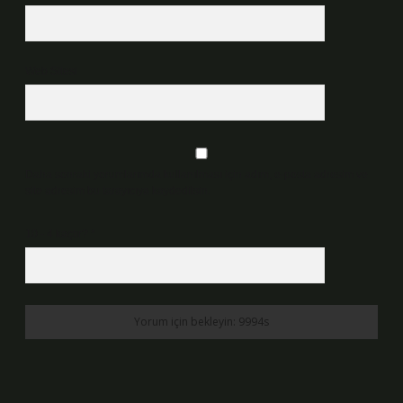
Web Sitesi
Daha sonraki yorumlarımda kullanılması için adım, e-posta adresim ve
site adresim bu tarayıcıya kaydedilsin.
10 - 4 kaçtır?
*