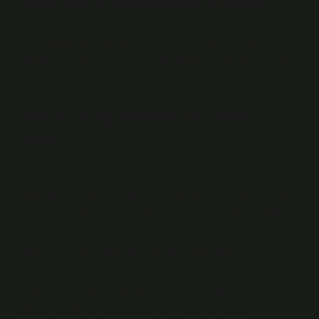
Macarca kolay bir dil mi?
Görüldüğü gibi Macarca, Türklerin oldukça alışık
olduğu bir yapıya sahip olduğundan Türklerin en kolay
öğrenebildiği dillerden biridir.
Macarca öğrenmek ne kadar
sürer?
İleri seviyeye ulaşmak, sonunda Macarca’da akıcı
olacağınız anlamına gelir. FSI’ye göre, her gün bir saat
çalışırsanız bu seviyeye ulaşmanız yaklaşık 44 hafta
(veya 1.100 saat) sürecektir. Bu çok zaman alır, ancak
ısrarcı olursanız Macarca’da akıcı olabilirsiniz!
25.06.2021İleri seviyeye ulaşmak, sonunda
Macarca’da akıcı olacağınız anlamına gelir. FSI’ye
göre, her gün bir saat çalışırsanız bu seviyeye