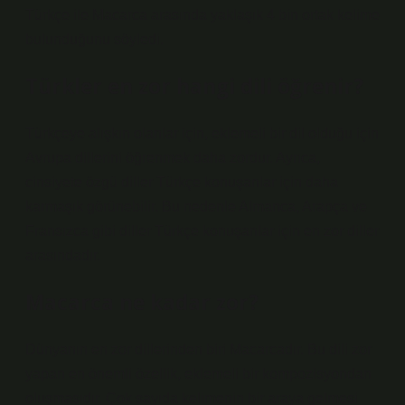
Türkçe ile Macarca arasında yaklaşık 4 bin ortak kelime
bulunduğunu söyledi.
Türkler en zor hangi dili öğrenir?
Türkçeye alışkın olanlar için, eklemeli bir dil olduğu için
Avrupa dillerini öğrenmek daha zordur. Ayrıca,
cinsiyete özgü diller Türkçe konuşanlar için daha
karmaşık görünebilir. Bu nedenle Almanca, Arapça ve
Fransızca gibi diller Türkçe konuşanlar için en zor diller
arasındadır.
Macarca ne kadar zor?
Dünyanın en zor dillerinden biri Macarcadır. Bu dili zor
yapan en önemli özellik, eklemeli bir kompozisyondan
oluşmasıdır. Çok sayıda kelimenin bir araya gelmesi