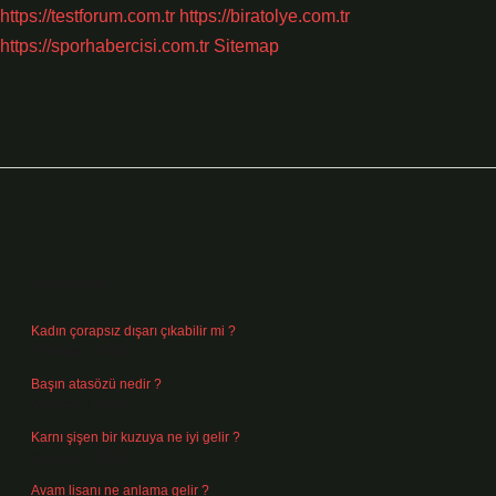
https://testforum.com.tr
https://biratolye.com.tr
https://sporhabercisi.com.tr
Sitemap
Sidebar
Son Yazılar
Kadın çorapsız dışarı çıkabilir mi ?
Ağustos 7, 2026
Başın atasözü nedir ?
Ağustos 6, 2026
Karnı şişen bir kuzuya ne iyi gelir ?
Ağustos 5, 2026
Avam lisanı ne anlama gelir ?