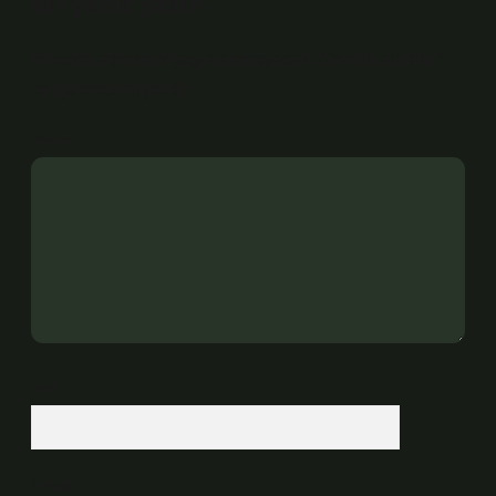
Bir yanıt yazın
E-posta adresiniz yayınlanmayacak.
Gerekli alanlar
*
ile işaretlenmişlerdir
Yorum
İsim*
E-Posta*