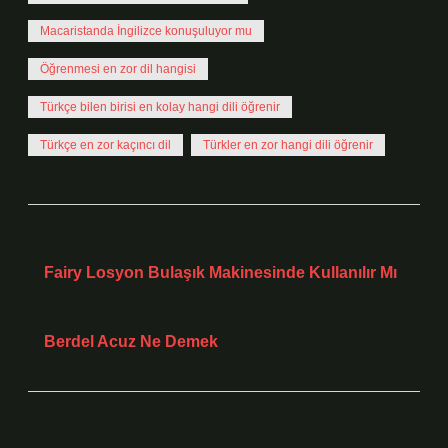
Macaristanda İngilizce konuşuluyor mu
Öğrenmesi en zor dil hangisi
Türkçe bilen birisi en kolay hangi dili öğrenir
Türkçe en zor kaçıncı dil
Türkler en zor hangi dili öğrenir
Önceki Yazı
Fairy Losyon Bulaşık Makinesinde Kullanılır Mı
Sonraki Yazı
Berdel Acuz Ne Demek