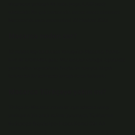
ulaşmanız yaklaşık 44 hafta (veya 1.100 saat)
sürecektir. Bu çok zaman alır, ancak ısrarcı olursanız
Macarca’da akıcı olabilirsiniz! 25 Haziran 2021
Macarca neden zor?
12 milyon kişi tarafından konuşulan Macarca, Finno-
Uric dil ailesinden gelir. Macarcanın zorluğu, aglutinatif
yapısından kaynaklanır. Başka bir deyişle, birçok
kelime tek bir kelimede birleştirilerek kullanılır.
Macarca Türkçeye yakın mı?
Türkçe ile Macarca arasında aynı kökene sahip
yaklaşık 4 bin ortak kelime bulunuyor. Türkiye’nin
Budapeşte Büyükelçisi Hasan Kemal Gür, AA
muhabirine yaptığı açıklamada, dil bilimcilere göre