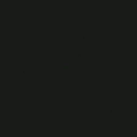
çevrilmiştir.
Macarca kaç harf?
Hristiyanlığın kabulünden sonra bu alfabe Latin
alfabesiyle değiştirildi, ancak yüzyıllar boyunca
günümüz Romanya’sının Doğu Transilvanya
bölgesinde yaşayan bir Macar kabilesi olan Székelys
tarafından kullanıldı. Modern Macar alfabesi 42 harften
oluşur.
Arapça mı daha zor rusça mı?
Rusça biraz zor olsa da, Arapça çok daha zordur.
Öncelikle, tamamen farklı bir yazı sistemini öğrenmeniz
gerekir (Rusça’nın Kiril alfabesini kullanması önemli
değil, Arapça’nın Latin ve Kiril alfabelerinden tamamen