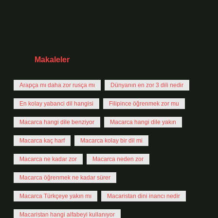
lehçeleri yer almaktadır.
Tarih:
Makaleler
Arapça mı daha zor rusça mı
Dünyanın en zor 3 dili nedir
En kolay yabanci dil hangisi
Filipince öğrenmek zor mu
Macarca hangi dile benziyor
Macarca hangi dile yakın
Macarca kaç harf
Macarca kolay bir dil mi
Macarca ne kadar zor
Macarca neden zor
Macarca öğrenmek ne kadar sürer
Macarca Türkçeye yakın mı
Macaristan dini inancı nedir
Macaristan hangi alfabeyi kullanıyor