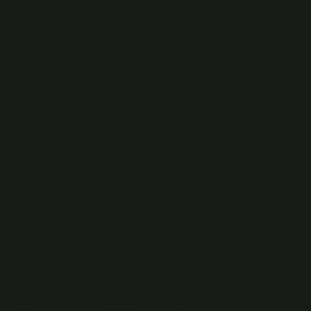
dili zorlaştırmıştır. Hatta dünyada Macarlar dışında hiç
kimsenin Macar dilini akıcı bir şekilde konuşamadığı
söylenmektedir.
Dünyanın en zor 3 dili nedir?
Dilsel “dağ”ın tepesinde, öğrenilmesi en zor dilleri
içeren V. Kategori yer alır. Bu en zorlu grup Arapça,
Çince – Mandarin veya Kantonca – Korece ve
Japonca’yı içerir.
Macarca hangi dile yakın?
Macarca Fin-Ugor dil ailesine aittir, ancak Slav dillerine
ve Hint-Avrupa kökenli diğer dillere çevrilmiştir.
Çuvaşça’daki durum bu açıdan Macarca’ya benzer.
Türk dilidir, ancak Fin-Ugor ve Slav dillerine