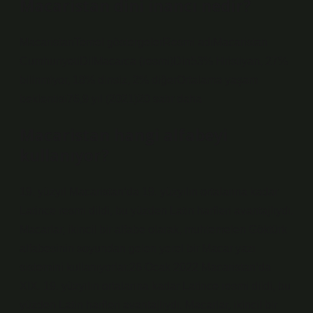
Macaristan dini inancı nedir?
MacaristanTemel göstergelerResmi adıMacaristan
CumhuriyetiDilMacarca (resmi)Din53% Hristiyan, 27%
bilinmiyor, 18% dinsiz, 2% diğerOrtalama yaşam
beklentisi76,9 yıl (2021)20 satır daha
Macaristan hangi alfabeyi
kullanıyor?
19. yüzyıl Macaristan’da 19. yüzyılın ortalarına kadar
Latince resmi dildi, bu yüzden Latin harfleri avantajlıydı.
Macarlar, ikincil bir alfabe olarak, muhtemelen Göktürk
alfabesinin soyundan gelen yerel bir Macar yazı
sistemini kullanıyorlar.26 Ocak 2022 Macaristan’da
XIX. 19. yüzyılın ortalarına kadar Latince resmi dildi, bu
yüzden Latin harfleri avantajlıydı. Macarlar, ikincil bir