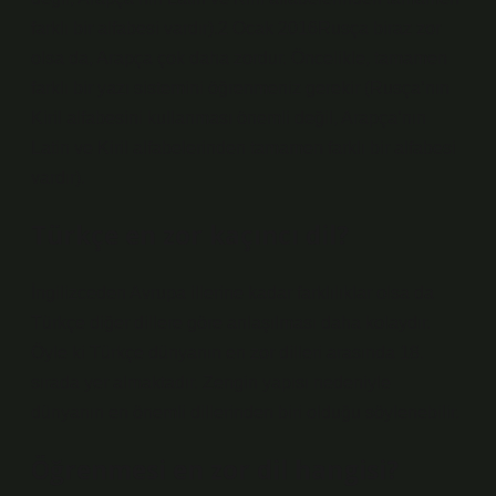
farklı bir alfabesi vardır).2 Ocak 2016Rusça biraz zor
olsa da, Arapça çok daha zordur. Öncelikle, tamamen
farklı bir yazı sistemini öğrenmeniz gerekir (Rusça’nın
Kiril alfabesini kullanması önemli değil, Arapça’nın
Latin ve Kiril alfabelerinden tamamen farklı bir alfabesi
vardır).
Türkçe en zor kaçıncı dil?
İngilizceden Avrupa illerine kadar farklılıklar olsa da
Türkçe diğer dillere göre anlaşılması daha kolaydır.
Öyle ki Türkçe dünyanın en zor dilleri arasında 18.
sırada yer almaktadır. Zengin yapısı nedeniyle
dünyanın en önemli dillerinden biri olduğu söylenebilir.
Öğrenmesi en zor dil hangisi?