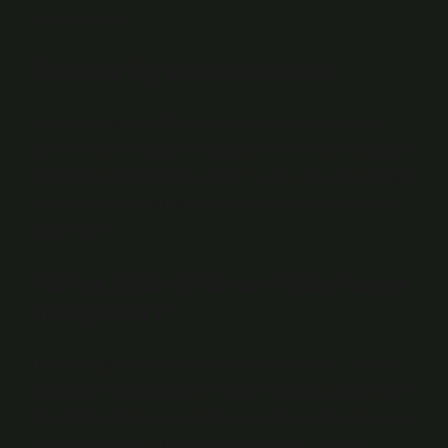
Portekizce’dir.
Filipince öğrenmek zor mu?
Tagalog Tagalog, Filipinler’in resmi dili olan Filipin
dilinin temelini oluşturur. Şu anda Filipinlilerin yaklaşık
dörtte biri tarafından konuşulan bu dil, farklı bir dilbilgisi
yapısına sahip olduğu için öğrenilmesi çok zor olarak
kabul edilir.
Türkçe bilen birisi en kolay hangi
dili öğrenir?
Türklerin öğrenmesi en kolay dil hangisidir? Türklerin
öğrenmesi en kolay diller Türkçe ile yakın akraba olan
dillerdir. Bu diller arasında Azerice, Boşnakça, Kırgızca,
Özbekçe, Tatarca, Türkmence ve çeşitli Türkmen