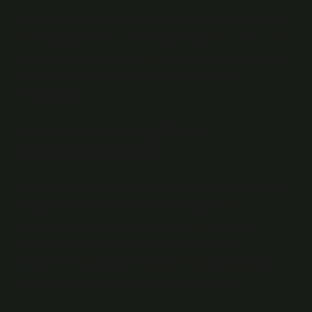
Çince, farklı kurallara sahip bir dildir. Dünya nüfusunun
yaklaşık beşte biri Çince konuşmaktadır. Ancak bu dili
öğrenmek oldukça zordur. Çok farklı yazım ve harflere
sahip olan Çince, dünyanın en zor dili olarak
bilinmektedir.
Macaristan’da İngilizce
konuşuluyor mu?
Ülkenin resmi dili Macarca olmasına rağmen, özellikle
Budapeşte’nin turistik bölgelerinde İngilizce
konuşanların sayısı oldukça fazladır. Almanca da
sıklıkla duyabileceğiniz diğer dillerden biridir.
Macaristan’da genellikle maden suyu tüketildiği için
pazardan su satın alırken dikkatli olunmalıdır.