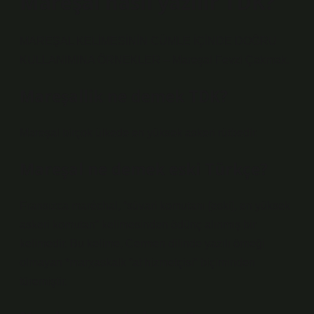
Mareşal nasıl yazılır TDK?
MAREŞAL KELİMESİNİN CÜMLE İÇİNDE DOĞRU
KULLANIMINA ÖRNEKLER – Mareşal Fevzi Çakmak.
Mareşallik ne demek TDK?
Mareşal birçok ülkede en yüksek askeri rütbedir.
Mareşal ne demek eski Türkçe?
Fransızca maréchal, “süvari komutanı [eski], en yüksek
askeri komutan” kelimesinden ödünç alınmış bir
kelimedir. Bu kelime, Cermen dilinde yazılı örneği
olmayan *marχaskalk “at hizmetçisi” biçiminden
türemiştir.