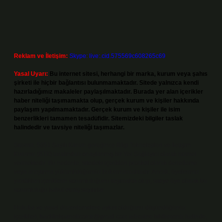
Reklam ve İletişim:
Skype: live:.cid.575569c608265c69
Yasal Uyarı:
Bu internet sitesi, herhangi bir marka, kurum veya şahıs
şirketi ile hiçbir bağlantısı bulunmamaktadır. Sitede yalnızca kendi
hazırladığımız makaleler paylaşılmaktadır. Burada yer alan içerikler
haber niteliği taşımamakta olup, gerçek kurum ve kişiler hakkında
paylaşım yapılmamaktadır. Gerçek kurum ve kişiler ile isim
benzerlikleri tamamen tesadüfidir. Sitemizdeki bilgiler taslak
halindedir ve tavsiye niteliği taşımazlar.
Sitemiz, 5651 Sayılı Kanun gereğince Bilgi Teknolojileri ve İletişim
Kurumu (BTK) tarafından onaylanmış bir Yer Sağlayıcı olarak hizmet
vermektedir. Bu nedenle, sitedeki içerikleri proaktif olarak denetleme
veya araştırma yükümlülüğümüz bulunmamaktadır. Ancak, üyelerimiz
yazdıkları içeriklerin sorumluluğunu taşımakta olup, siteye üye olarak bu
sorumluluğu kabul etmiş sayılırlar.
Hukuka ve yasal düzenlemelere aykırı olduğunu düşündüğünüz
içerikleri,
backlinkpanelicomtr@gmail.com
adresine bildirmeniz halinde,