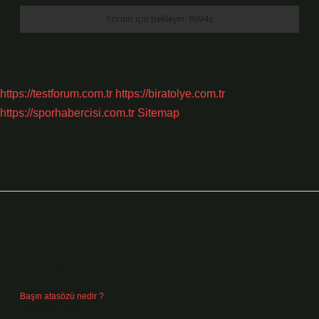
https://testforum.com.tr
https://biratolye.com.tr
https://sporhabercisi.com.tr
Sitemap
Sidebar
Son Yazılar
Başın atasözü nedir ?
Ağustos 6, 2026