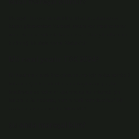
Nasıl mareşal olunur?
Mareşal: Türkiye Büyük Millet Meclisi, üstün askeri
başarı gösterenlere Mareşal unvanı verilmesine karar
verir. Bu rütbe kıdemle kazanılmaz. Mareşal rütbesinin
bir örneği Mustafa Kemal Atatürk’tür.
Mö nasıl yazılır TDK 2024?
Bir kısaltma olarak öne çıksa da, mö için nokta sembolü
kullanılır. Çünkü, adından da anlaşılacağı gibi, bir
kısaltmadır ve noktalar kısaltmaları tanımlamak için
kullanılır. Bu nedenle, hem m harfi hem de o harfi bir
nokta ile öncelenmelidir. ”Mısır M.Ö.
Şu anda mareşal kim?