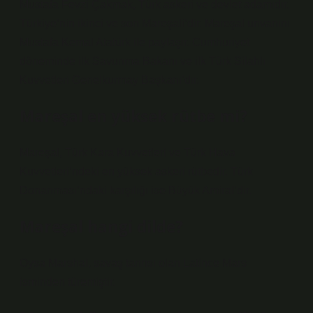
Mustafa Fevzi Çakmak, Türk askeri ve devlet adamıdır.
Türkiye’nin ikinci ve son Mareşali’dir. Mareşal unvanını
Mustafa Kemal Atatürk ile paylaşır. Cumhuriyet
döneminde ilk Savunma Bakanı ve ilk Türk Silahlı
Kuvvetleri Genelkurmay Başkanı’dır.
Mareşal en yüksek rütbe mi?
Mareşal, Türk Kara Kuvvetleri ve Türk Hava
Kuvvetleri’ndeki en yüksek askeri rütbedir. Türk
Donanması’ndaki karşılığı ise Büyük Amiral’dir.
Mareşal hangi dilde?
Oysa Marshal, savaş tanrısı olan Latince Mars
isminden türemiştir.