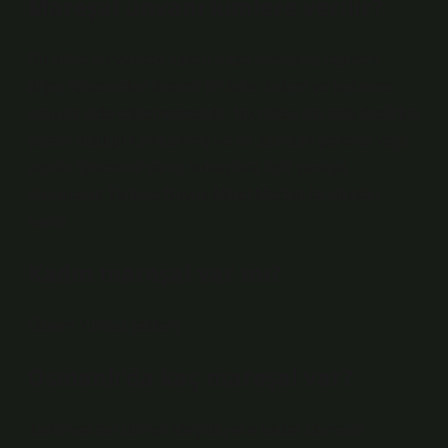
Mareşal ünvanı kimlere verilir?
Bu rütbe en yüksek askeri rütbe olmasına rağmen,
diğer rütbelerden önemli bir farkı, kıdem ve bekleme
yoluyla elde edilememesidir. Bu rütbe, savaşta özellikle
yararlı olduğu kanıtlanmış ve en azından general veya
amiral rütbesine sahip subaylara ilgili yasaya
dayanarak Türkiye Büyük Millet Meclisi tarafından
verilir.
Kadın mareşal var mı?
Özlem Yılmaz (asker)
Osmanlı’da kaç mareşal var?
Tanzimat’tan Birinci Meşrutiyet’e kadar Osmanlı