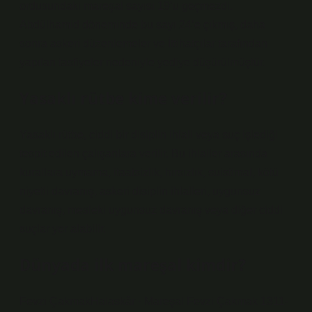
ordusundaki mareşal sayısı 19’u geçmezdi.
Abdülhamid döneminde bu sayı 24’e çıkmış, daha
sonra askeri düzenlemeler ve İttihatçılar tarafından
yapılan tasfiyeler nedeniyle yediye düşürülmüştür.
Yasaklı rütbe kime verilir?
Yasaklı rütbe, ciddi bir disiplin ihlali veya suç işlediği
tespit edilen çalışanlara verilir. Bu ihlaller arasında
kurallara uymama, itaatsizlik, hırsızlık, suistimal, kötü
niyetli davranış, askeri disiplin ihlalleri, uygunsuz
davranış, mesleki uygunsuz davranış veya diğer ciddi
suçlar yer alabilir.
Dünyada ilk mareşal kimdir?
Fevzi ÇakmakHalaskâr · Mareşal Fevzi Çakmak 1311-