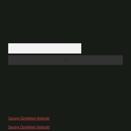
ilgili içerikler yasal süre içerisinde sitemizden kaldırılacaktır.
Arama
Son yorumlar
Sanayi Özellikleri Nelerdir
için
admin
Sanayi Özellikleri Nelerdir
için
Ağa