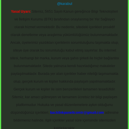
@karabul
Yasal Uyarı:
Sitemiz, 5651 Sayılı Kanun gereğince Bilgi Teknolojileri
ve İletişim Kurumu (BTK) tarafından onaylanmış bir Yer Sağlayıcı
olarak hizmet vermektedir. Bu nedenle, sitedeki içerikleri proaktif
olarak denetleme veya araştırma yükümlülüğümüz bulunmamaktadır.
Ancak, üyelerimiz yazdıkları içeriklerin sorumluluğunu taşımakta olup,
siteye üye olarak bu sorumluluğu kabul etmiş sayılırlar. Bu internet
sitesi, herhangi bir marka, kurum veya şahıs şirketi ile hiçbir bağlantısı
bulunmamaktadır. Sitede yalnızca kendi hazırladığımız makaleler
paylaşılmaktadır. Burada yer alan içerikler haber niteliği taşımamakta
olup, gerçek kurum ve kişiler hakkında paylaşım yapılmamaktadır.
Gerçek kurum ve kişiler ile isim benzerlikleri tamamen tesadüfidir.
Sitemiz, kar amacı gütmeyen ve tamamen ücretsiz bir bilgi paylaşım
platformudur. Hukuka ve yasal düzenlemelere aykırı olduğunu
düşündüğünüz içerikleri,
backlinkpanelicomtr@gmail.com
adresine
bildirmeniz halinde, ilgili içerikler yasal süre içerisinde sitemizden
kaldırılacaktır.