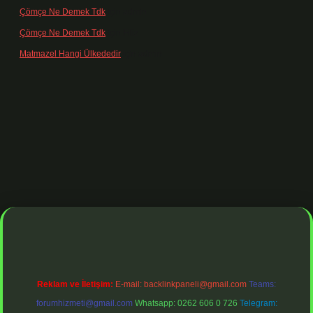
Çömçe Ne Demek Tdk
için
admin
Çömçe Ne Demek Tdk
için
Filiz
Matmazel Hangi Ülkededir
için
admin
ş adresi
https://www.betexper.xyz/
betci bahis
betci giriş
https://betc
Reklam ve İletişim:
E-mail:
backlinkpaneli@gmail.com
Teams:
forumhizmeti@gmail.com
Whatsapp: 0262 606 0 726
Telegram: