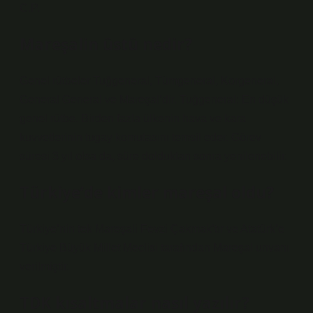
C.P.
Mareşalin üstü nedir?
Genel rütbeler Tuğgeneral, Tümgeneral, Korgeneral,
General General ve Mareşal’dir. Tuğgeneral: En düşük
genel rütbe. Birden fazla ülkenin hava ve kara
kuvvetlerinin tugay komutasını temsil eder. Görev
süresi 3 yıl olsa da, süre dolduktan sonra yenilenebilir.
Türkiye’de kimler mareşal oldu?
Türkiye’nin tek Mareşali Fevzi Çakmak’tır ve Atatürk’e
Türkiye Büyük Millet Meclisi tarafından Mareşal unvanı
verilmiştir.
TDK kısaltmalar nasıl yazılır?