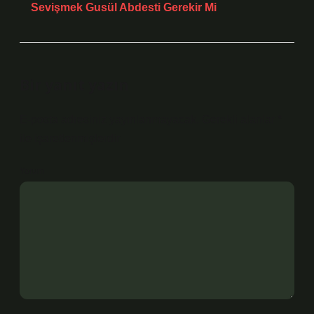
Sevişmek Gusül Abdesti Gerekir Mi
Bir yanıt yazın
E-posta adresiniz yayınlanmayacak.
Gerekli alanlar
*
ile işaretlenmişlerdir
Yorum