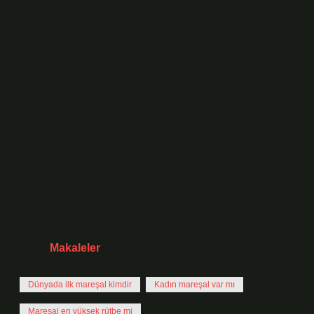
büyük yararlar sağlamış, hayatta olan veya ölmüş
generallere Türkiye Büyük Millet Meclisi tarafından
kanunla verilen askeri rütbedir.
Rütbeler nasıl yazılır TDK?
Kişi adlarından önce ve sonra gelen ünvanlar, fahri
ünvanlar, rütbe adları ve lakaplar büyük harfle başlar:
Kaymakam Erol Bey, Dr. Alaaddin Yavaşça; Sayın Prof.
Dr.
Tarih:
Makaleler
Dünyada ilk mareşal kimdir
Kadın mareşal var mı
Mareşal en yüksek rütbe mi