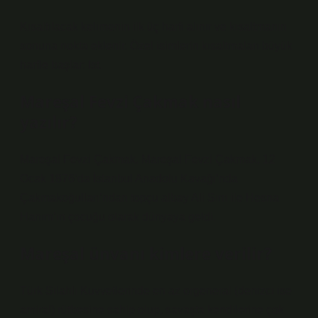
Kısaltılacak kelimenin ilk üç harfi alınır ve kısaltmanın
sonuna nokta eklenir. Özel isimlerin kısaltmaları büyük
harfle başlar: Ist.
Mareşal Fevzi Çakmak nasıl
yazılır?
Mareşal Fevzi Çakmak. Mareşal Fevzi Çakmak, 12
Ocak 1876’da İstanbul Anadolu Kavağı’nda
Çakmakoğulları’ndan topçu albay Ali Sırrı ile Hesna
Hanım’ın çocuğu olarak dünyaya geldi.
Mareşal ünvanı kimlere verilir?
Türk Silahlı Kuvvetlerinde en az orgeneral (denizci ise
amiral) rütbesine sahip olup, savaşta kendilerine çok