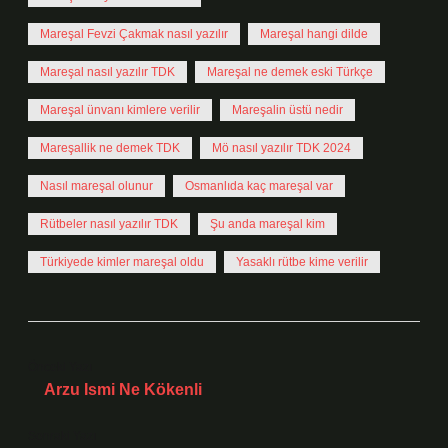
Mareşal Fevzi Çakmak nasıl yazılır
Mareşal hangi dilde
Mareşal nasıl yazılır TDK
Mareşal ne demek eski Türkçe
Mareşal ünvanı kimlere verilir
Mareşalin üstü nedir
Mareşallik ne demek TDK
Mö nasıl yazılır TDK 2024
Nasıl mareşal olunur
Osmanlıda kaç mareşal var
Rütbeler nasıl yazılır TDK
Şu anda mareşal kim
Türkiyede kimler mareşal oldu
Yasaklı rütbe kime verilir
Önceki Yazı
Arzu Ismi Ne Kökenli
Sonraki Yazı