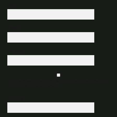
İsim*
E-Posta*
Web Sitesi
Daha sonraki yorumlarımda kullanılması için adım, e-posta adresim ve
site adresim bu tarayıcıya kaydedilsin.
10 - 4 kaçtır?
*