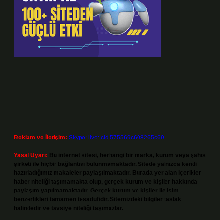
Reklam ve İletişim:
Skype: live:.cid.575569c608265c69
Yasal Uyarı:
Bu internet sitesi, herhangi bir marka, kurum veya şahıs
şirketi ile hiçbir bağlantısı bulunmamaktadır. Sitede yalnızca kendi
hazırladığımız makaleler paylaşılmaktadır. Burada yer alan içerikler
haber niteliği taşımamakta olup, gerçek kurum ve kişiler hakkında
paylaşım yapılmamaktadır. Gerçek kurum ve kişiler ile isim
benzerlikleri tamamen tesadüfidir. Sitemizdeki bilgiler taslak
halindedir ve tavsiye niteliği taşımazlar.