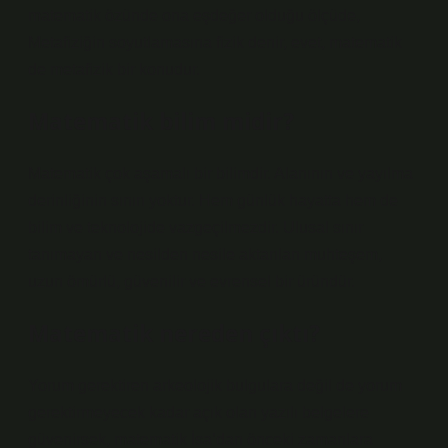
matematik özünde ona eşdeğer olduğu ölçüde,
Metafiziğin soyutlamasına fizik denir, evet, matematik
de metafizik bir konudur.
Matematik bilim midir?
Matematik çok aşamalı bir bilimdir. Alanının ve yayılma
derinliğinin sınırı yoktur. Hem günlük hayatta hem de
bilim ve teknolojide vazgeçilmezdir. Ulusal sınır
tanımayan ve nesilden nesile aktarılan muhteşem,
uzun ömürlü, güvenilir ve evrensel bir üründür.
Matematik nereden çıktı?
Yorum gerektiren arkeolojik bulgulara değil de yorum
gerektirmeyecek kadar açık olan yazılı belgelere
güvenirsek, matematik İsa’dan önceki zamanlara