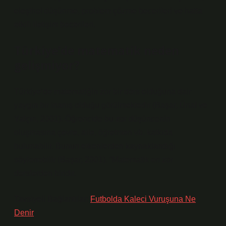
eleştirel düşünme, problem çözme becerileri ve hatta
etkili iletişim becerileri.
Türkiye’de matematik neden
gelişmiyor?
Türkiye’de matematiğin zor bir ders olduğuna dair
yaygın bir inanış olduğu görülmektedir (Başar, Ünal ve
Yalçın, 2001). Öğrencide bu zor düşüncenin
oluşmasına çevre, aile, öğretmen vb. katkıda
bulunabilir. Bunun etkenlerden kaynaklandığı
söylenebilir (Başar, 2001). “Matematik en zor
derslerden biridir.
Tavsiyeli Bağlantılar:
Futbolda Kaleci Vuruşuna Ne
Denir