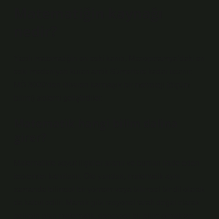
Matematiğin kaynağı
nedir?
Yazılı matematiğin en eski kanıtı, Mezopotamya’daki en
eski medeniyeti kuran antik Sümerlere kadar uzanır.
MÖ 3000’den itibaren karmaşık bir metroloji (ölçüm
bilimi) sistemi geliştirdiler.
Matematik hangi bilim dalina
girer?
Matematikte soyut ilişkiler aranır ve bunları ifade eden
teoremler kanıtlanır. Öte yandan, matematik aynı
zamanda bilimsel bir yöntem veya bilimsel bir dil olarak
da kabul edilir. Mantık gibi rasyonel tarafı doğal olarak
belirgin olan matematik, deneysel bir bilim olmaktan