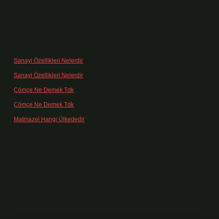
Son yorumlar
Sanayi Özellikleri Nelerdir
için
admin
Sanayi Özellikleri Nelerdir
için
Ağa
Çömçe Ne Demek Tdk
için
admin
Çömçe Ne Demek Tdk
için
Filiz
Matmazel Hangi Ülkededir
için
admin