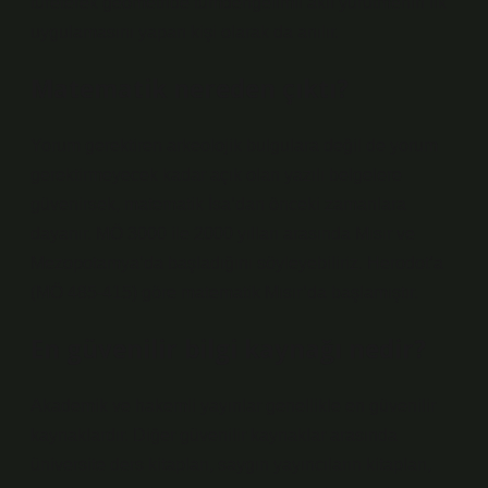
türeterek geometride tümdengelimli akıl yürütmenin ilk
uygulamasını yapan kişi olarak da anılır.
Matematik nereden çıktı?
Yorum gerektiren arkeolojik bulgulara değil de yorum
gerektirmeyecek kadar açık olan yazılı belgelere
güvenirsek, matematik İsa’dan önceki zamanlara
dayanır. MÖ 3000 ile 2000 yılları arasında Mısır ve
Mezopotamya’da başladığını söyleyebiliriz. Herodot’a
(MÖ 485-415) göre matematik Mısır’da başlamıştır.
En güvenilir bilgi kaynağı nedir?
Akademik ve hakemli yayınlar genellikle en güvenilir
kaynaklardır. Diğer güvenilir kaynaklar arasında
üniversite ders kitapları, saygın yayıncıların kitapları,