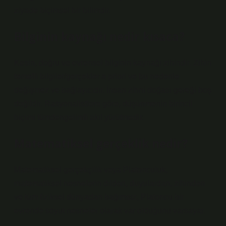
ziyade biçimsel bir bilimdir.
Bilginin kaynağı nedir kısaca?
Kesin, doğru ve evrensel bilginin kaynağı zihindir. Zihin
temelli bilgiler/gerçekler a priori ve bu nedenle
değişmez ve bağlayıcıdır. İnsan zihni doğası gereği boş
değildir. Rasyonalistlere göre, düşünmenin birincil
biçimi tümdengelimli akıl yürütmedir.
Matematiksel gerçeklik nedir?
Matematiksel gerçekçilik veya Platonculuk,
matematiksel nesnelerin dilden, duyulardan, zihinden
ve tüm fiziksel dünyadan bağımsız, Platoncu bir
evrende soyut nesneler olarak var olduğunu varsayar.