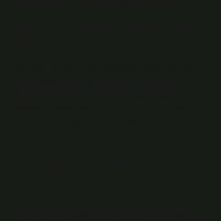
dergiler, gazeteler ve ana akım gazeteler yer alır.
Sokrates’e göre bilginin kaynağı
nedir?
Sokrates, kişiden kişiye değişmeyen, akla dayalı kesin
bilgiyi savunur. Ona göre, herkes için geçerli olan
doğru bilgi mümkündür. Sokrates’e göre, insan zihni
doğuştan bilgiye sahiptir ve doğru bilgi akla dayanır.
Tüm bilgilere doğuştan sahip olduğumuz için, zihin
bilginin yaratıcısı değil taşıyıcısıdır.
Bilginin temel kaynakları
nelerdir?
Tüm bunlara ulaşmanın birkaç yolu vardır: algı, akıl,
hafıza, tanıklık, iç gözlem ve bilinç. Bu araçlardan