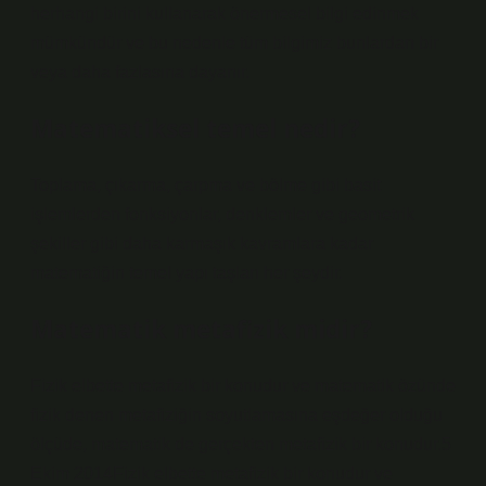
herhangi birini kullanarak önermesel bilgi edinmek
mümkündür ve bu nedenle tüm bilgimiz bunlardan bir
veya daha fazlasına dayanır.
Matematiksel temel nedir?
Toplama, çıkarma, çarpma ve bölme gibi basit
işlemlerden fonksiyonlar, denklemler ve geometrik
şekiller gibi daha karmaşık kavramlara kadar
matematiğin temel yapı taşları her şeydir.
Matematik metafizik midir?
Fizik elbette metafizik bir konudur ve matematik özünde
fizik denen metafiziğin soyutlamasına eşdeğer olduğu
ölçüde, matematik de gerçekten metafizik bir konudur.5
Ekim 2014Fizik elbette metafizik bir konudur ve