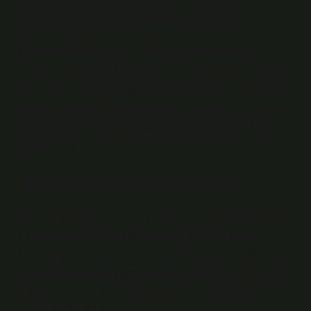
Matematiğin kökeni nedir?
Matematik kelimesi, “Biliyorum” anlamına gelen
Yunanca máthēma (μάθημα) kelimesinden gelir. Daha
sonra bilim, bilgi ve öğrenme anlamına gelen Yunanca
μάθημα (máthema) kelimesinden türemiştir. Yunanca:
μαθηματικός (mathematikós) öğrenmeyi seven kişi
anlamına gelir.
Matematiğin babası kimdir?
Hârizmî (Farsça: خوارزمی) ya da tam adıyla Ebû Ca’fer
Muhammed bin Mûsâ el-Hârizmî (d. 780, Harezm – ö.
850, Bağdat); matematik, astronomi, coğrafya ve
algoritma alanlarında çalışmalar yapmış olan Fars bilim
adamı. Hârizmî, 780 yılında Harezm bölgesindeki Hive
şehrinde doğdu.