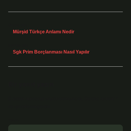
Önceki Yazı
Mürşid Türkçe Anlamı Nedir
Sonraki Yazı
Sgk Prim Borçlanması Nasıl Yapılır
Bir yanıt yazın
E-posta adresiniz yayınlanmayacak.
Gerekli alanlar
*
ile işaretlenmişlerdir
Yorum