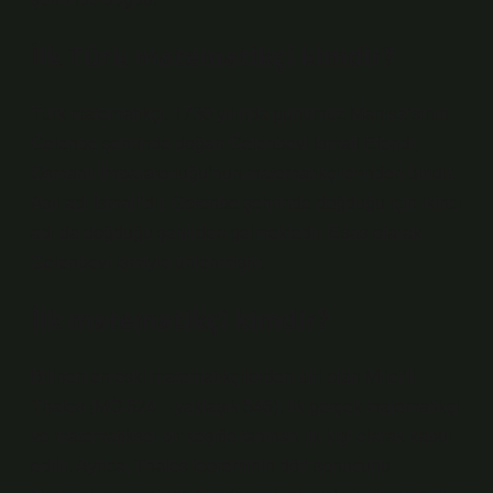
İlk Türk matematikçi kimdir?
Türk matematikçi. 1730 yılında günümüz Manisa’sının
Gelenbe şehrinde doğan Gelenbevi İsmail Efendi,
Osmanlı İmparatorluğu’nun matematikçilerinden biridir.
Asıl adı İsmail’dir. Gelenbe şehrinde doğduğu için ikinci
adı da doğduğu şehirden gelmektedir. Esas olarak
Gelenbevi ismiyle ünlenmiştir.
İlk matematikçi kimdir?
Bilinen en eski matematikçilerden biri olan Milet’li
Thales (MÖ 624 – yaklaşık 546); ilk gerçek matematikçi
ve matematiksel bir keşifle tanınan ilk kişi olarak kabul
edilir. Ayrıca, Thales teoreminin dört sonucunu