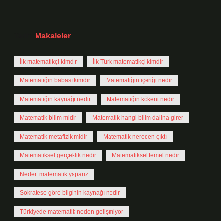
Tarih:
Makaleler
İlk matematikçi kimdir
İlk Türk matematikçi kimdir
Matematiğin babası kimdir
Matematiğin içeriği nedir
Matematiğin kaynağı nedir
Matematiğin kökeni nedir
Matematik bilim midir
Matematik hangi bilim dalina girer
Matematik metafizik midir
Matematik nereden çıktı
Matematiksel gerçeklik nedir
Matematiksel temel nedir
Neden matematik yaparız
Sokratese göre bilginin kaynağı nedir
Türkiyede matematik neden gelişmiyor