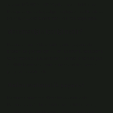
dayanır. MÖ 3000 ile 2000 yılları arasında Mısır ve
Mezopotamya’da başladığını söyleyebiliriz. Herodot’a
(MÖ 485-415) göre matematik Mısır’da başlamıştır.
Matematiğin içeriği nedir?
Matematik nedir? Matematik, günlük yaşamdaki
problemleri çözmek için kullanılan sayma, hesaplama
ve ölçmeden oluşur. Matematik, sembollerden oluşan
bir dildir. Matematik, insanın mantıksal düşüncesini
geliştiren bir sistemdir.
Neden matematik yaparız?
Matematik hayatımızı düzenler ve kaosu önler.
Matematik tarafından desteklenen belirli beceriler;
muhakeme, yaratıcılık, soyut veya uzamsal düşünme,