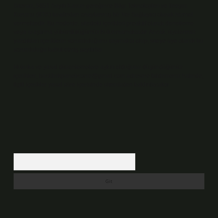
Sitemiz, 5651 Sayılı Kanun gereğince Bilgi Teknolojileri ve İletişim
Kurumu (BTK) tarafından onaylanmış bir Yer Sağlayıcı olarak hizmet
vermektedir. Bu nedenle, sitedeki içerikleri proaktif olarak denetleme
veya araştırma yükümlülüğümüz bulunmamaktadır. Ancak, üyelerimiz
yazdıkları içeriklerin sorumluluğunu taşımakta olup, siteye üye olarak bu
sorumluluğu kabul etmiş sayılırlar.
Hukuka ve yasal düzenlemelere aykırı olduğunu düşündüğünüz
içerikleri,
backlinkpanelicomtr@gmail.com
adresine bildirmeniz halinde,
ilgili içerikler yasal süre içerisinde sitemizden kaldırılacaktır.
Arama