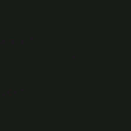
 mukus üretmeye başladığında, bunun boğazda biriktiği
ğru aktığını da hissedebilir. Aşırı mukusun, özellikle burundan
retir?
alk arasında sümük olarak bilinir. Bu bezler her gün bir ila iki
r ve temizler, nefes aldığınızda yabancı maddeleri hapseder ve
eçer?
rı ile sıvı alımınızı artırın. Yüzünüze ve burnunuza ılık, nemli bir
. Soğuk su sisi yayan bir nemlendirici kullanın.