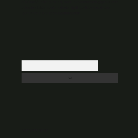
düşündüğünüz içerikleri,
backlinkpanelicomtr@gmail.com
adresine bildirmeniz halinde, ilgili içerikler yasal süre
içerisinde sitemizden kaldırılacaktır.
Arama
Son yorumlar