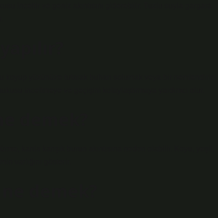
usu inceltir ve geniz akıntısını giderebilir. Tuzlu suyla gargara
.
yapılır?
 koyup yüzünüze tutarak buharı solumak veya bir nemlendirici
k mukusu inceltmeye ve geçişini kolaylaştırmaya yardımcı olur.
 ne demek?
me, kanla karışık burun akıntısına neden olabilir. Koyu, yeşil,
min varlığını gösterir.
ı ne demek?