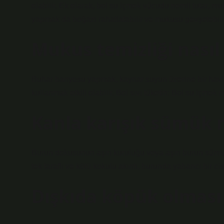
olabilir. Ek olarak, bol su içmek vücudu nemli tutar, muk
yapmak da boğazı rahatlatabilir ve mukusu gevşetebilir
Mukus temizliği nasıl 
Buhar banyosu yapmak, kaynar suyun üzerine bir havlu
kullanmak etkili olabilir. Bol sıvı tüketin: Bol su içme
Kanla karışık sümük
Burun dokusunun aşırı kuruluğu veya aşırı burun sümkür
tek taraflı ve kötü kokulu akıntı, burunda yabancı bir cis
Dışkıda köpük olmas