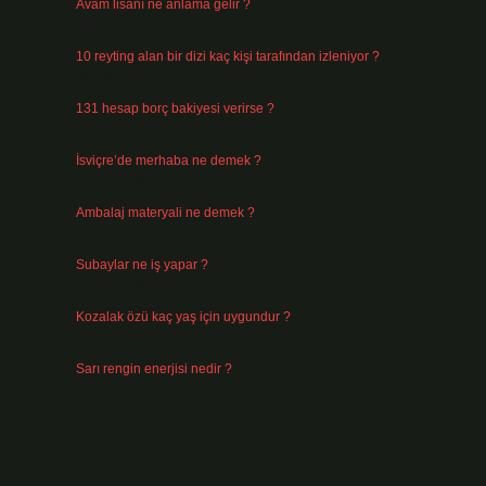
Avam lisanı ne anlama gelir ?
Ağustos 4, 2026
10 reyting alan bir dizi kaç kişi tarafından izleniyor ?
n
Ağustos 3, 2026
131 hesap borç bakiyesi verirse ?
Ağustos 3, 2026
İsviçre’de merhaba ne demek ?
Temmuz 30, 2026
Ambalaj materyali ne demek ?
Temmuz 29, 2026
r
Subaylar ne iş yapar ?
Temmuz 28, 2026
Kozalak özü kaç yaş için uygundur ?
Temmuz 26, 2026
Sarı rengin enerjisi nedir ?
Temmuz 25, 2026