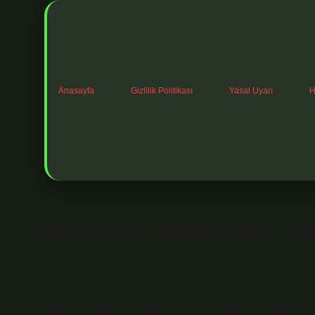
Anasayfa
Gizlilik Politikası
Yasal Uyarı
H
Mukus Içinde Ne Va
Tarih: Nisan 17, 2025