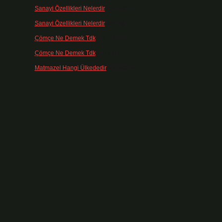
Sanayi Özellikleri Nelerdir
için
admin
Sanayi Özellikleri Nelerdir
için
Ağa
Çömçe Ne Demek Tdk
için
admin
Çömçe Ne Demek Tdk
için
Filiz
Matmazel Hangi Ülkededir
için
admin