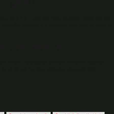
n gelir?
 veya salınımıdır. Düşen dış mekan sıcaklıkları, soğuk algınlığı,
umu ortadan kaldırmak için, sıvı alımının artırılması ve dinlenme
l temizlenir?
yonu kullanılır. Bu prosedür burundaki mukusu ve kabukları
için burun yıkama cihazı, sprey veya burun aspiratörü