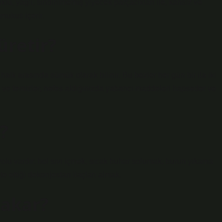
üklü, yağlı, sindirilmemiş yiyecek parçacıkları ile, kansız ve
mukus içerir.
retir?
alk arasında sümük olarak bilinir. Bu bezler her gün bir ila iki
r ve temizler, nefes aldığınızda yabancı maddeleri hapseder ve
?
 yolu vardır: bol sıvı içmek, sıcak buhar solumak, burun yıkama
e ettiği dekonjestan ilaçları almak.
 akar?