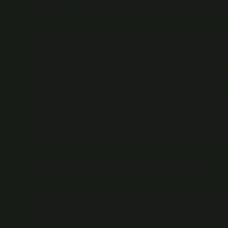
Bu kadar sümük
Mukus, mukoza zarının bulunduğu akciğerlerden, burund
birleşiminden oluşur, ancak mukusun ana bileşenleri su 
Mukus tehlikeli midir
Mukus, bağırsakların yapısını korumaya yardımcı olan b
aynı zamanda gıda emilimi için de gereklidir. Normal 
işaretidir ve dışkıda bu miktarda mukusun varlığının far
Mukus sıvısı nedir?
Hasta olduğunuzda veya balgam öksürdüğünüzde göğsü
da bilinen mukus sıvısı, aslında vücudun önemli bir ko