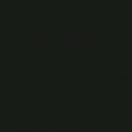
Sümük neden yapışka
Başka bir türde, mukus yapışkan ve kalındır. Bu, hava yo
salgılayamadığında olur. Bakterilerin neden olduğu e
rengi irin nedeniyle sarı veya yeşil olabilir.
Sümük çekince nerey
Ancak burun çekme sırasında burundan gelen mukus boğ
parçalanarak zararsız hale gelir.
Sümük mikroplu mud
Mukus epitel hücreleri, mikroplar, toz ve su içerir. Da
uzunlamasına bir yapıya sahiptir.