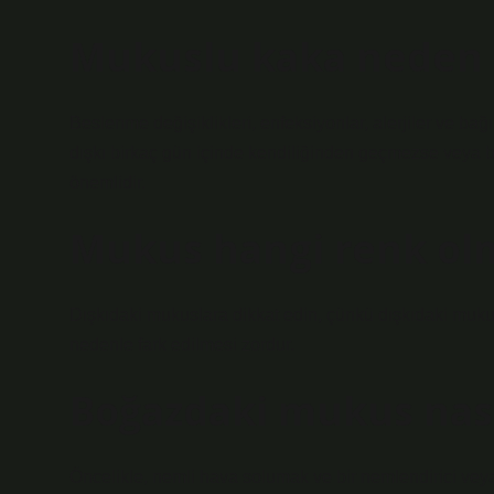
Mukuslu kaka neden 
Beslenme değişiklikleri, enfeksiyonlar, alerjiler ve ba
dışkı birkaç gün içinde kendiliğinden geçmezse veya 
önemlidir.
Mukus hangi renk olm
Dışkıdaki mukuslara dikkat edin, çünkü dışkıdaki mukus
nedenle fark edilmesi zordur.
Boğazdaki mukus nası
Öncelikle, nemli hava solumak ve bir nemlendirici vey