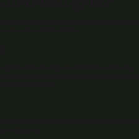
 nereden gelir?
an ve sindirim sisteminden salgılanır. Mukus, birçok bileşeni
ve musin adı verilen bir proteindir.
?
ağırsaklar tarafından salgılanan sümüksü bir sıvıdır. Bu salgı
miktarda mukusun varlığı, insan vücudunun sağlıklı olduğunun bi
k edilmesi olası değildir.
nüzde dolgunluk hissi yaratan, halk arasında balgam olarak
ruyucu tabakasıdır.