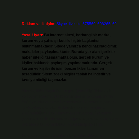
Reklam ve İletişim:
Skype: live:.cid.575569c608265c69
u
Yasal Uyarı:
Bu internet sitesi, herhangi bir marka,
kurum veya şahıs şirketi ile hiçbir bağlantısı
bulunmamaktadır. Sitede yalnızca kendi hazırladığımız
makaleler paylaşılmaktadır. Burada yer alan içerikler
haber niteliği taşımamakta olup, gerçek kurum ve
kişiler hakkında paylaşım yapılmamaktadır. Gerçek
kurum ve kişiler ile isim benzerlikleri tamamen
tesadüfidir. Sitemizdeki bilgiler taslak halindedir ve
tavsiye niteliği taşımazlar.
Sitemiz, 5651 Sayılı Kanun gereğince Bilgi Teknolojileri
ve İletişim Kurumu (BTK) tarafından onaylanmış bir Yer
Sağlayıcı olarak hizmet vermektedir. Bu nedenle, sitedeki
içerikleri proaktif olarak denetleme veya araştırma
yükümlülüğümüz bulunmamaktadır. Ancak, üyelerimiz
yazdıkları içeriklerin sorumluluğunu taşımakta olup, siteye
üye olarak bu sorumluluğu kabul etmiş sayılırlar.
Hukuka ve yasal düzenlemelere aykırı olduğunu