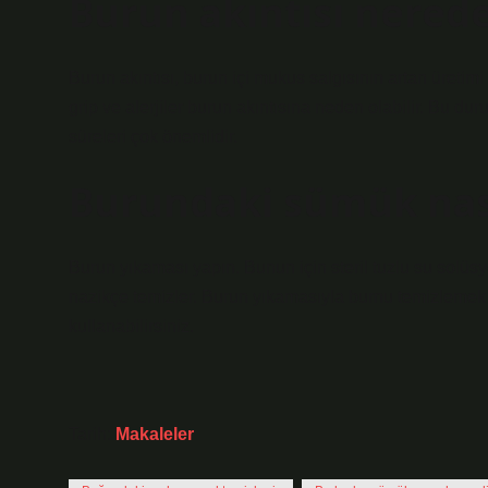
Burun akıntısı nerede
Burun akıntısı, burun içi mukus salgısının artan üretimi
grip ve alerjiler burun akıntısına neden olabilir. Bu dur
süreleri çok önemlidir.
Burundaki sümük nası
Burun yıkaması yapın. Bunun için steril tuzlu su solüs
nazikçe temizler. Burun yıkamasıyla burnu temizlemek 
kullanabilirsiniz.
Tarih:
Makaleler