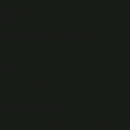
olur?
ğırsak sağlığı bebeklerde mukuslu dışkıya neden olabilir. Mukusl
başka semptomlar eşlik ediyorsa, bir doktora görünmek
alı?
 yaygındır. Sağlıklıysanız, mukus genellikle berraktır ve bu
l temizlenir?
a buhar makinesi kullanmak geniz akıntısını azaltmaya yardımcı