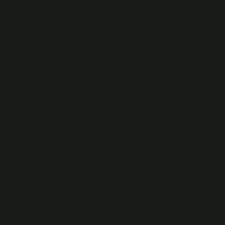
n olur?
lları çok kuru olduğunda ve zarlar yeterli sıvı
nfeksiyonlarda, yapışkan ve viskoz mukus görülür ve mukusun
e gider?
aza doğru çekilir, yutulur ve midede mide asidi tarafından
ur?
ha fazla veya daha az su olmasına bağlı olarak sümük sıvı veya