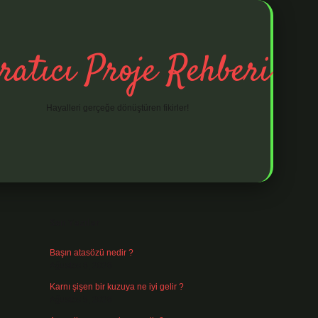
ratıcı Proje Rehberi
Hayalleri gerçeğe dönüştüren fikirler!
Sidebar
ilbet mobil giriş
ilbet giriş
piabella giriş adr
Son Yazılar
Başın atasözü nedir ?
Ağustos 6, 2026
Karnı şişen bir kuzuya ne iyi gelir ?
Ağustos 5, 2026