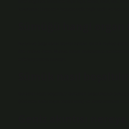
İnce bağırsak ishalinde dışkı açık renkli, sulu, bol, köp
kokuludur. Dizanteri hastalarında dışkı azdır ve kan ve 
Sümüğü hangi organ ü
Burun ve boğazdaki bezler sürekli olarak mukus üretir, h
litre mukus üretir. Mukus burun mukozanızı nemlendiri
enfeksiyonlarla savaşır.
Sümük nasıl boşaltılır
Sinüsler nasıl boşaltılır? Sinüsleri boşaltmanın birkaç
(sinüsleri tuzlu suyla durulamak) ve doktorunuzun reçet
Geniz akıntısı nereye