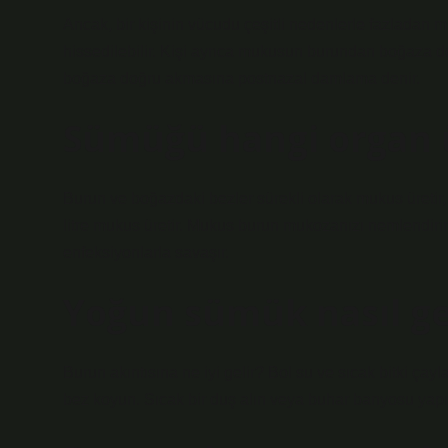
Ancak, bir kişinin vücudu çeşitli nedenlerle fazladan
hissedilebilir. Kişi ayrıca mukusun burundan boğaza do
boğaza doğru akmasına postnazal damlama denir.
Sümüğü hangi organ ü
Burun ve boğazdaki bezler sürekli olarak mukus üretir, h
litre mukus üretir. Mukus burun mukozanızı nemlendiri
enfeksiyonlarla savaşır.
Yoğun sümük nasıl g
Burun akıntısına ne iyi gelir? Bol su ve sıcak bitki çayla
bez koyun. Sıcak bir duş alın veya buhar banyosu yapın