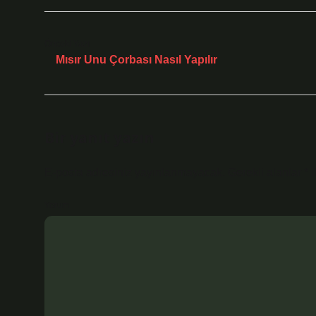
Önceki Yazı
Mısır Unu Çorbası Nasıl Yapılır
Bir yanıt yazın
E-posta adresiniz yayınlanmayacak.
Gerekli alanlar
*
i
Yorum