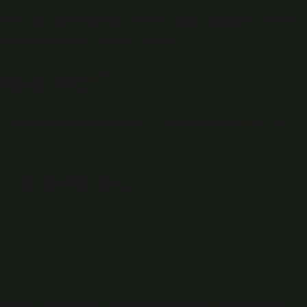
kil, sav, mesel, tabir gibi isimlerle anılan atasözleri, Türklerin
taşıyan, bozulması zor bir dil öğesidir.
manlıca?
 ne demek?
r?
ça nigah “gözetlemek” kelimesi ile ban ekinin birleşiminden