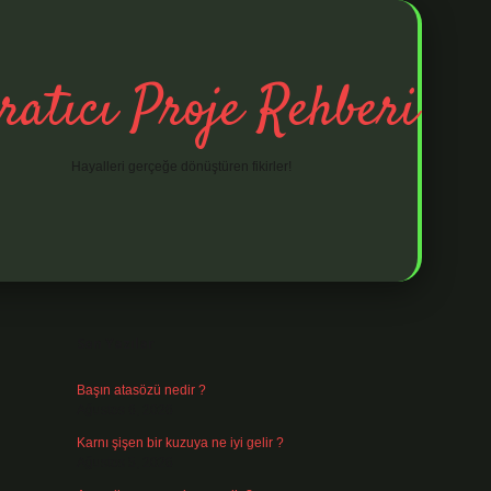
ratıcı Proje Rehberi
Hayalleri gerçeğe dönüştüren fikirler!
Sidebar
ilbet mobil giriş
ilbet giriş
piabella giriş adr
Son Yazılar
Başın atasözü nedir ?
Ağustos 6, 2026
Karnı şişen bir kuzuya ne iyi gelir ?
Ağustos 5, 2026