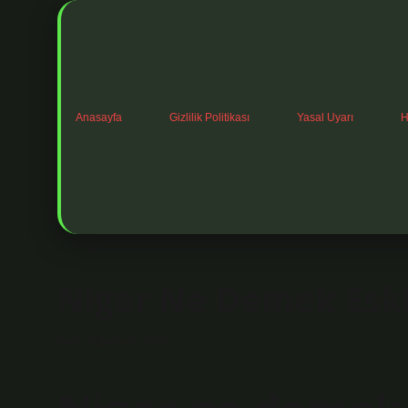
Anasayfa
Gizlilik Politikası
Yasal Uyarı
H
Nigar Ne Demek Esk
Tarih: Ağustos 9, 2025