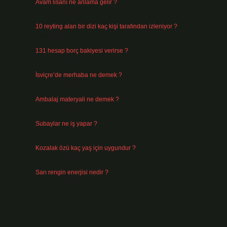
Avam lisanı ne anlama gelir ?
Ağustos 4, 2026
10 reyting alan bir dizi kaç kişi tarafından izleniyor ?
Ağustos 3, 2026
131 hesap borç bakiyesi verirse ?
Ağustos 3, 2026
İsviçre’de merhaba ne demek ?
Temmuz 30, 2026
Ambalaj materyali ne demek ?
Temmuz 29, 2026
Subaylar ne iş yapar ?
Temmuz 28, 2026
Kozalak özü kaç yaş için uygundur ?
Temmuz 26, 2026
Sarı rengin enerjisi nedir ?
Temmuz 25, 2026