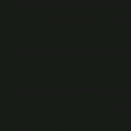
Nigar ne demek
nigar – Nişanyan Sözlüğü. Farsça nigār نگار “görüntü, tasvir, put, figür” kelimesinden ödünç alınmış bir kelimedir. Bu
kelime Farsça nigāş, nigār- نگاشتن, نگار “temsil etmek” fiilinden türemiştir. Bu fiil, Avestan’da yazılı örneği olmayan *ni-
kāra- “işlemek, kavramak” fiiliyle ilişkilidir.
Nakıl ne demek Osma
Nahil, hurma ağacı anlamına gelir ve Galatçada Nakıl ol
Nigeran ne demek Os
Sıf. (Farsça nigerĖ, “bakmak”, nigerān) Bakmak, gözl
üstündeki odada (Ziya Paşa) olduğunu gördüm.