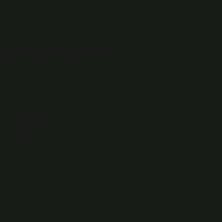
a gelir.
e kökenli mi?
ir.
ı ne?
n” anlamına gelmektedir.