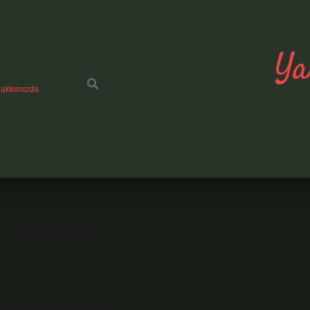
Ya
akkımızda
i Türkçe