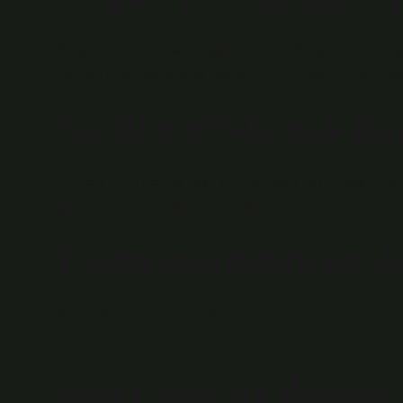
Nağme (Arapça: نغمه; Uygurca: نغمه, Neğme) güzel, uyumlu bir ses, melodi veya gürültü için kullanılan bir terimdir.
Osmanlı Türkçesindeki “nağame” kelimesi yerine, mode
Numan ne demek Osm
Numan ismi Arapça kökenlidir ve “kan” anlamına gelen 
genellikle “kan bağı” yerine “eğilimli, dost canlısı, iyi”
Zubeyde anlami ne 
Zübeyde ismi Arapça kökenlidir. Zübeyde ismi sadece kı
anlamına gelir.
Niger ismi ne demek