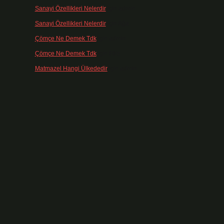
Sanayi Özellikleri Nelerdir
için
admin
Sanayi Özellikleri Nelerdir
için
Ağa
Çömçe Ne Demek Tdk
için
admin
Çömçe Ne Demek Tdk
için
Filiz
Matmazel Hangi Ülkededir
için
admin