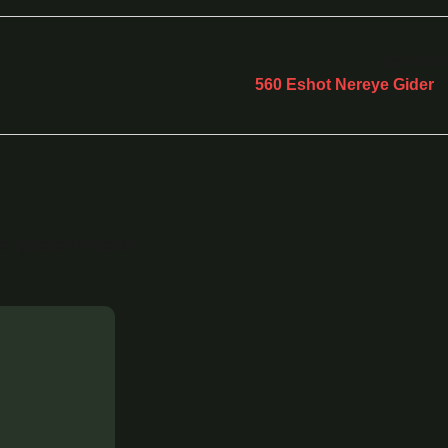
Sonraki Yaz
560 Eshot Nereye Gider
le işaretlenmişlerdir