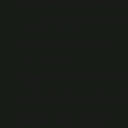
Nagamat ne demek O
(ﻧﻐﻤﺎﺕ) I. (-āt ekiyle naġme kelimesinin çoğulu naġamāt’tır.) Nağmeler, ezgiler: Bülbül, ne üzülüyorsun, ne de şarkını
bırakıyorsun (Şeyhülislâm Yahya).
Nigar Kürt ismi mi?
Nigar ismi Farsça kökenlidir.
Nigarin manası nedir
Nigar isminin anlamı resim, resim gibi güzel ve sevilend
Bu nedenle en ideal isimlerden biridir. Nigar ne anla
Makal nakıl nedir?