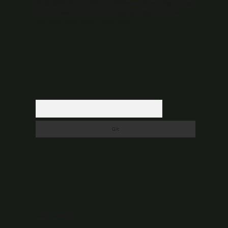
düşündüğünüz içerikleri,
backlinkpanelicomtr@gmail.com
adresine bildirmeniz halinde, ilgili içerikler yasal süre
içerisinde sitemizden kaldırılacaktır.
Arama
Son yorumlar