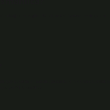
smanlıca?
?
ir. Çok güzel bir anlamı olduğu için bu isim kızlara da verilebilir
ma geliyor?21 Nisan 2022