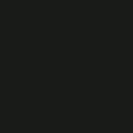
anlıca?
an sözlüğü. Farsça nādān نادان “cahil, bilmeyen” fiilinden alınmış bir ödünç kelimedir.
anlıca?
rin timsali olan çok kıymetli bir vasıftır (Ömer N. Bilmen).
demek?
savvuf terimi.
anlıca?