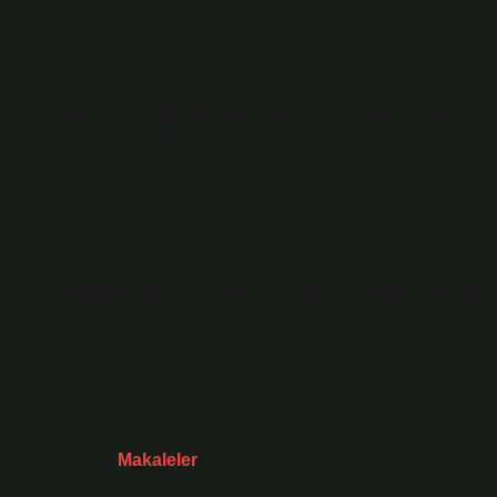
Nijer: Kelimenin tam anlamıyla “siyahımsı renk” anlamın
Nazik kelimesi Türkç
dost canlısı – Nisanyan Sözlüğü. Farsça nāzuk نازک “ince, zarif, utangaç” kelimesinden bir alıntıdır. Bu kelime, aynı
anlama gelen Orta Farsça nāzuk kelimesinden türemişt
Sanem isminin anlam
Sanem ismi Arapça kökenli olup Türkçe’de “güzel kadı
Tarih:
Makaleler