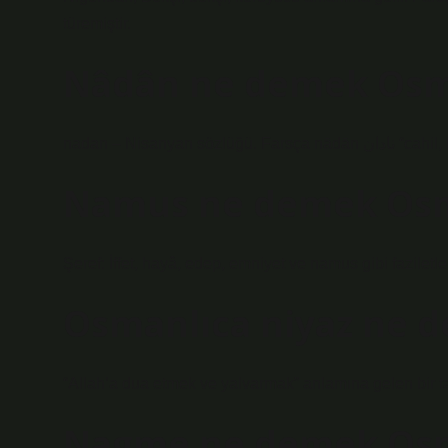
türemiştir.
Nâdân ne demek Osm
nadan – Nisany
Namus ne demek Osm
Şeref: İffet, hayâ, edep, emniyet ve namus gibi faziletle
Osmanlıca niyaz ne 
“Allah’a dua etmek ve yalvarmak” anlamına gelen bir ta
Nagme ne demek Osm