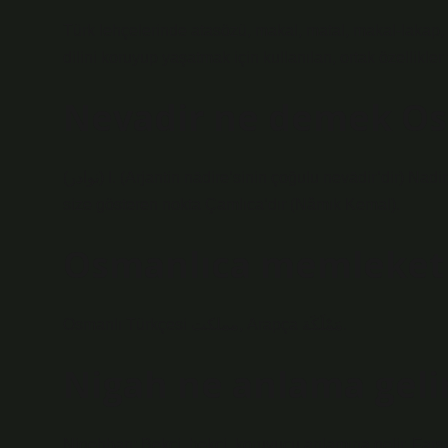
Türk lehçelerinde atasözü, makal, matal, makal-lakap, na
dilini koruyup yaşatmak için kullanılan, ortak özellikler 
Nevadir ne demek Os
(ﻧﻮﺍﺩﺭ) I. (Arjantin nādire’sinin çoğulu nevādir’dir) Nadir, nadir, nadiren görülen şeyler: Bir bakışta her türlü nadir şeyi
size gösteren nokta Çamlıca’dır (Nâmık Kemal).
Osmanlıca memleket
Osmanlı Türkçesi مملكت‎, Arapça مَمْلَكَة‎‎.
Nigah ne anlama geli
Nigehban; Bekçi, bekçi, koruyucu anlamına gelir. Fars