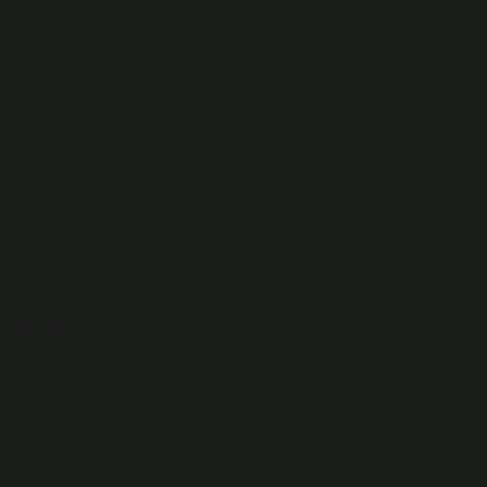
rn Türkçede “melodi” kelimesi kullanılmaktadır.
anlıca?
“numūn” kelimesinden türemiştir. Ancak, bir isim olarak
 anlamında yorumlanır.
demek?
z çocukları için kullanılır. Zübeyde, öz, esas ve cevher
?