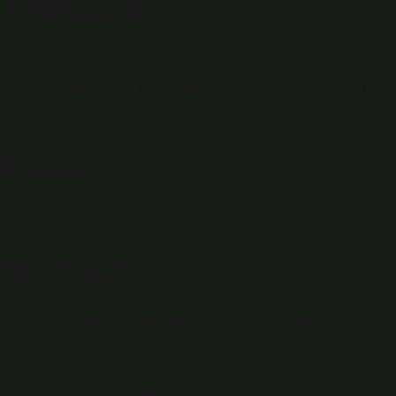
 kökeni?
nlıca?
arak bilinir.
manlıca?
emek: Hayranlıkla etrafıma bakınca, o yüce azametin bahçenin