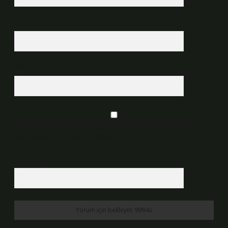
E-Posta*
Web Sitesi
Daha sonraki yorumlarımda kullanılması için adım, e-posta adresim ve
site adresim bu tarayıcıya kaydedilsin.
6 + 2 kaçtır?
*