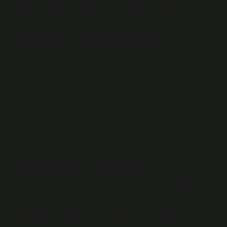
yetiştirilmektedir. Bitki her türlü toprakta yetişir ve pH’ı
6–6,5 olan kumlu topraklarda daha iyi gelişir.
Peynir otu nerede yetişir?
Siirt yöresine ait, peynir yapımında kullanılan ve halk
arasında “sirik” olarak adlandırılan doğal peynir otu
tezgahlarda yerini aldı. Siirt’in Pervari ilçesinde
Herekol Dağı eteklerindeki Çemikare Yaylası’nın
yüksek kesimlerinde yetişen doğal ot, her yıl Siirt halkı
tarafından büyük ilgi görüyor.
Kelle peyniri nereye ait?
Yöresel peynirlerimizden olan Mihalıç peyniri özellikle
Bursa, Balıkesir il merkezleri ve Karacabey’e bağlı
Mustafakemalpaşa, Manyas, Bandırma, Erdek, Gönen