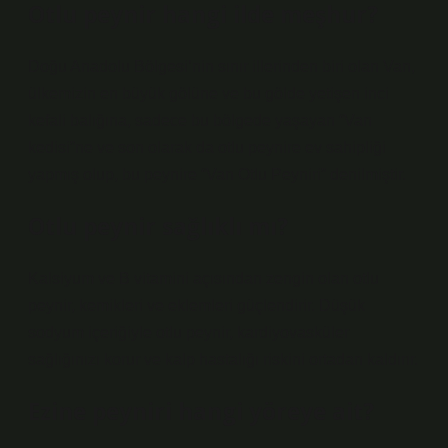
Otlu peynir hangi ilde meşhur?
Doğu Anadolu Bölgesi’nin sınır illerinden biri olan Van,
ülkemizin en büyük gölüne ve bu gölde yetişen inci
kefali balığına, sadece bu bölgede yaşayan “Van
kedisi”ne ve son olarak da otlu peynire ev sahipliği
yapmış olup, bu peynire “Van Otlu Peyniri” denilmiştir.
Otlu peynir sağlıklı mı?
Kalsiyum ve B vitamini açısından zengin olan otlu
peynir, kemikleri ve eklemleri güçlendirir. Düşük
sodyum içeriğiyle otlu peynir, kardiyovasküler
sağlığınızı korur ve kalp hastalığı riskini ortadan kaldırır.
Ezine peyniri hangi yöreye ait?