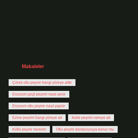
Yakında. Van Dinlendirilmiş Otlu Peynir 1 KG. … Van
Yeraltı Otlu Küp Peynir 1 KG. ₺399,99. … Van Otlu
Turşu Koyun Peyniri 1 KG. ₺399,99. … Van Otlu İnek
Peyniri 1 KG. ₺299,99 KDV dahil … Pastane Van Otlu
Peynir 1 KG. … Yakında.Daha fazla ürün…
Tarih:
Makaleler
Çörek otlu peynir hangi yöreye aittir
Erzurum çeçil peyniri nasıl yenir
Erzurum otlu peynir nasıl yapılır
Ezine peyniri hangi yöreye ait
Kelle peyniri nereye ait
Küflü peynir nerenin
Otlu peynir dondurucuya konur mu