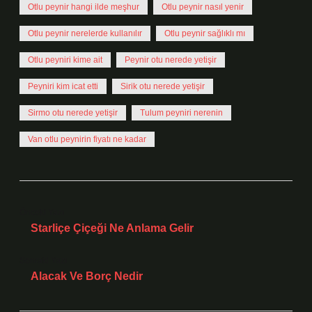
Otlu peynir hangi ilde meşhur
Otlu peynir nasıl yenir
Otlu peynir nerelerde kullanılır
Otlu peynir sağlıklı mı
Otlu peyniri kime ait
Peynir otu nerede yetişir
Peyniri kim icat etti
Sirik otu nerede yetişir
Sirmo otu nerede yetişir
Tulum peyniri nerenin
Van otlu peynirin fiyatı ne kadar
Önceki Yazı
Starliçe Çiçeği Ne Anlama Gelir
Sonraki Yazı
Alacak Ve Borç Nedir