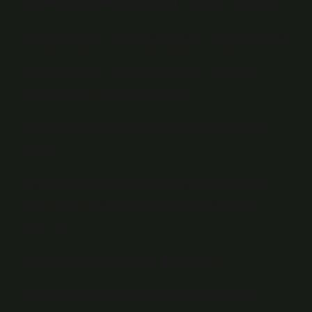
Çeçil peyniri (sivil peynir): Kolayca erir ve hafif bir tada
sahiptir. Peynir, özellikle kahvaltıda her sofraya lezzet
katan bir besindir. Ayrıca hamur işleri, makarna ve
omlet gibi çeşitli yemeklerle tüketilir.
Otlu peynir dondurucuya konur
mu?
Otlu peynir diğer peynir türlerine göre daha ince bir
yapıya sahip olduğundan yalnızca buzdolabında
saklanmalıdır.
Sirmo otu nerede yetişir?
Doğada yabani olarak yetişen Sirmo, Avrupa’da