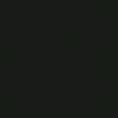
Yumuşak veya orta sert peynir olarak sınıflandırılan
Ezine, benzer özelliklere sahip Edirne peyniriyle
birlikte Türkiye’de tüketilen en popüler beyaz
peynirlerden biridir. Peynir adını Çanakkale’nin Ezine
ilçesinden alır.
Van otlu peynirin fiyatı ne kadar?
Pastane Van Otlu Peynir 1 KG. ₺199,99 KDV dahil …
Yakında. Van Otlu Taze Koyun Peyniri 1 KG. …
Yakında. Van Dinlendirilmiş Otlu Peynir 1 KG. … Van
Yeraltı Otlu Küp Peynir 1 KG. ₺399,99. … Van Otlu
Turşu Koyun Peyniri 1 KG. ₺399,99. … Van Otlu İnek
Peyniri 1 KG. ₺299,99 KDV dahil … Pastane Van Otlu
Peynir 1 KG. … Yakında.Daha fazla ürün…
Küflü peynir nerenin?