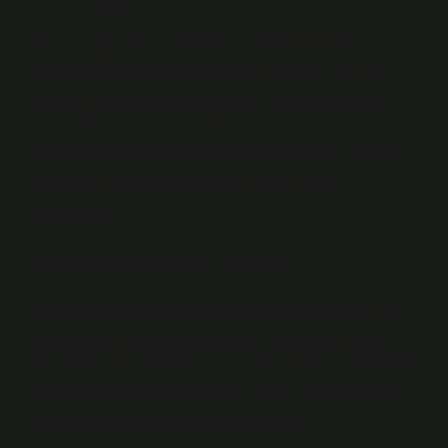
Peynir çeşidi en çok Fransa’nın ünlü Roquefort
peynirinden bilinmektedir. Türkiye’de Kars, Erzurum,
Erzincan, Konya ve Ardahan gibi illerde üretilmekte
olup farklı lezzetlerle karakterize edilmektedir.
Gögermiş peyniri olarak da adlandırılan ürün, içerdiği
vitamin ve minerallerle vücuda birçok fayda
sağlamaktadır.
Otlu peynir nasıl yenir?
Otlu peyniri tüketmenin en klasik ve popüler yolu, onu
kahvaltıda taze ekmekle yemektir. İster çıtır bir simit
ister yerel lavaş ekmeği olsun, otlu peynirle mükemmel
uyum sağlar. Özellikle Van otlu peyniri, yerel ekmekle
tüketildiğinde bir lezzet patlaması yaratır.