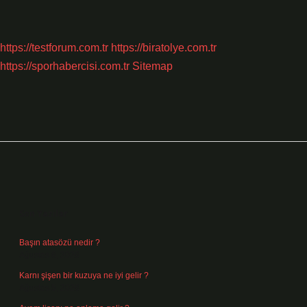
https://testforum.com.tr
https://biratolye.com.tr
https://sporhabercisi.com.tr
Sitemap
Sidebar
Son Yazılar
Başın atasözü nedir ?
Ağustos 6, 2026
Karnı şişen bir kuzuya ne iyi gelir ?
Ağustos 5, 2026