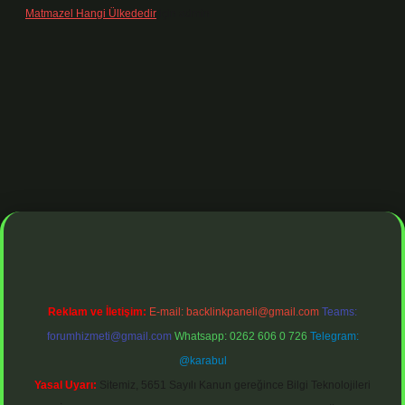
Matmazel Hangi Ülkededir
için
admin
dresi
https://www.betexper.xyz/
betci bahis
betci giriş
https://betci.o
Reklam ve İletişim:
E-mail:
backlinkpaneli@gmail.com
Teams:
forumhizmeti@gmail.com
Whatsapp: 0262 606 0 726
Telegram:
@karabul
Yasal Uyarı:
Sitemiz, 5651 Sayılı Kanun gereğince Bilgi Teknolojileri