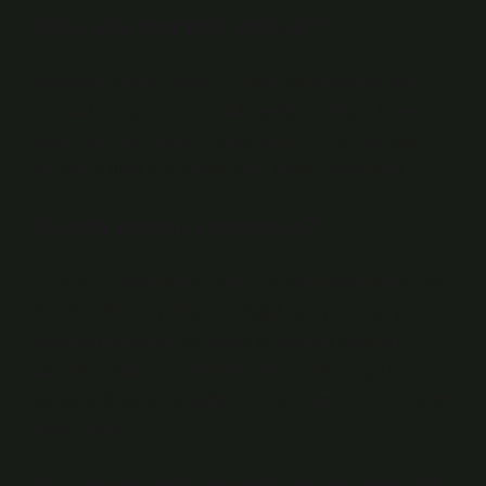
Sirik otu nerede yetişir?
Asphodel nerede yetişir? Genellikle tarlalarda, açık
alanlarda ve yol kenarlarında yetişir. Türkiye’de ve
diğer ülkelerde yaygın olarak yetiştirilir. Ancak yabani
bir bitki olduğu için toplanırken dikkatli olunmalıdır.
Tulum peyniri nerenin?
Erzincan’ın yaylalarının, temiz ve serin yaylalarının, %
90-100 bitki zenginliğinin olduğu buz gibi sularıyla
beslenen tamamen Ak koyun (Karaman koyunu)
sütünden yapılan ve üretimi beşinci-altıncı ayda
başlayıp dokuzuncu ayda biten peynire Erzincan Tulum
Peyniri denir.
Erzurum çeçil peyniri nasıl yenir?