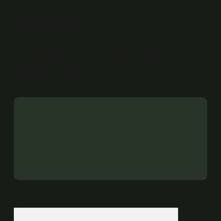
Bir yanıt yazın
E-posta adresiniz yayınlanmayacak.
Gerekli alanlar
*
ile işaretlenmişlerdir
Yorum
İsim*