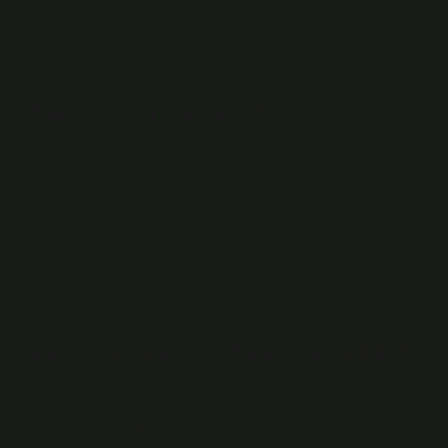
ve Savaştepe ilçelerinde üretilmektedir. İlk olarak
Karacabey’de kurulduğundan bu ilçenin eski ismi olan
Mihalıç ismiyle anılmıştır.
Peyniri kim icat etti?
Peynir çok eski kökenlere sahip bir yiyecektir. Peynir
üretimine dair mevcut en eski arkeolojik bulgular
İsa’dan önceki döneme kadar uzanır. MÖ 5000’e kadar
uzanır ve şu anda Polonya olan yerde kazılmıştır.
Kökeninin Orta Asya, Orta Doğu veya Avrupa olduğuna
inanılmaktadır.
Van otlu peynirin fiyatı ne kadar?
Pastane Van Otlu Peynir 1 KG. ₺199,99 KDV dahil …
Yakında. Van Otlu Taze Koyun Peyniri 1 KG. …