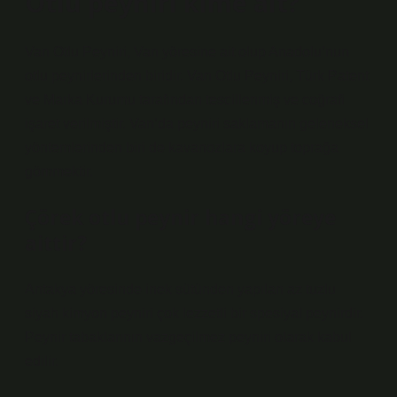
Otlu peyniri kime ait?
Van Otlu Peyniri, Van yöresine ait olup Anadolu’nun
otlu peynirlerinden biridir. Van Otlu Peyniri, Türk Patent
ve Marka Kurumu tarafından tescillenmiş ve coğrafi
işaret verilmiştir. Van’da peyniri saklamanın geleneksel
yöntemlerinden biri de kavanozlara koyup toprağa
gömmektir.
Çörek otlu peynir hangi yöreye
aittir?
Antakya yöresinde inek sütünden yapılan az tuzlu
siyah kimyon peyniri çok lezzetli bir spesiyal peynirdir.
Peynir tabaklarının vazgeçilmez peyniri olarak kabul
edilir.