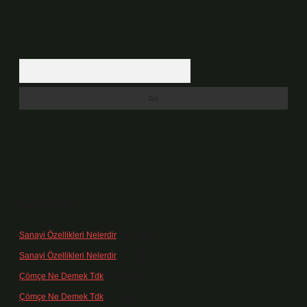
Arama
Son yorumlar
Sanayi Özellikleri Nelerdir
için
admin
Sanayi Özellikleri Nelerdir
için
Ağa
Çömçe Ne Demek Tdk
için
admin
Çömçe Ne Demek Tdk
için
Filiz