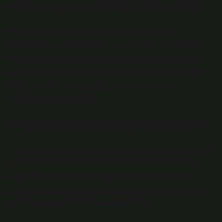
Otlu peynir nerelerde kullanılır?
Otlu peynir nasıl yenir? Otlu peynir, öncelikle
atıştırmalık ve kahvaltı olarak yenen bir peynir türüdür.
Otlu peynir, içinde kullanılan otların lezzetini taşır ve
genellikle sade olarak yenir. Rendelenebilir ve omlet
gibi yemeklerde kullanılabilir veya kahvaltılık
sandviçlere eklenebilir.
Erzurum otlu peynir nasıl yapılır?
Tarladan toplanan otlar iyice yıkanır, incecik doğranır ve
uygun kaplara konur. Tuzlu su eklenerek muhafaza
edilir. Bu, yıkanıp tuzdan arındırıldıktan sonra veya
yıkamadan peynire eklenebilir. Hatta taze ve doğrudan,
tuzlu suya konulmadan da eklenebilir.