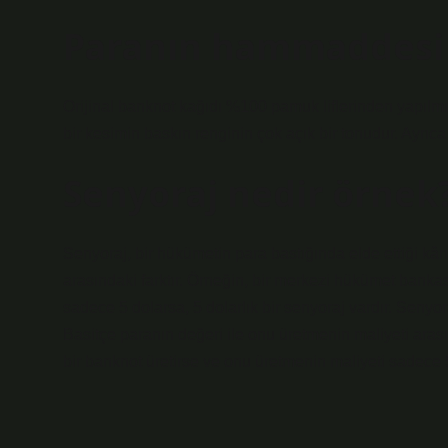
Paranın hammaddesi 
Orijinal banknot kağıdı %100 pamuk liflerinden yapılmışt
bir kesimin baskın renginin çok açık bir tonudur. Ayrıca
Senyoraj nedir örnek
Senyoraj, bir hükümetin para bastığında elde ettiği kâr
arasındaki farktır. Örneğin, bir merkezi hükümet bankas
sadece 5 dolarsa, 5 dolarlık bir senyoraj vardır. Senyora
Basitçe paranın değeri ile onu üretmenin maliyeti arası
bir banknot üretirse ve onu üretmenin maliyeti sadece 5 