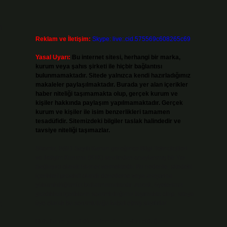
n
Reklam ve İletişim:
Skype: live:.cid.575569c608265c69
Yasal Uyarı:
Bu internet sitesi, herhangi bir marka,
kurum veya şahıs şirketi ile hiçbir bağlantısı
bulunmamaktadır. Sitede yalnızca kendi hazırladığımız
makaleler paylaşılmaktadır. Burada yer alan içerikler
haber niteliği taşımamakta olup, gerçek kurum ve
kişiler hakkında paylaşım yapılmamaktadır. Gerçek
kurum ve kişiler ile isim benzerlikleri tamamen
tesadüfidir. Sitemizdeki bilgiler taslak halindedir ve
tavsiye niteliği taşımazlar.
Sitemiz, 5651 Sayılı Kanun gereğince Bilgi Teknolojileri
ve İletişim Kurumu (BTK) tarafından onaylanmış bir Yer
Sağlayıcı olarak hizmet vermektedir. Bu nedenle, sitedeki
içerikleri proaktif olarak denetleme veya araştırma
yükümlülüğümüz bulunmamaktadır. Ancak, üyelerimiz
yazdıkları içeriklerin sorumluluğunu taşımakta olup, siteye
.
üye olarak bu sorumluluğu kabul etmiş sayılırlar.
Hukuka ve yasal düzenlemelere aykırı olduğunu