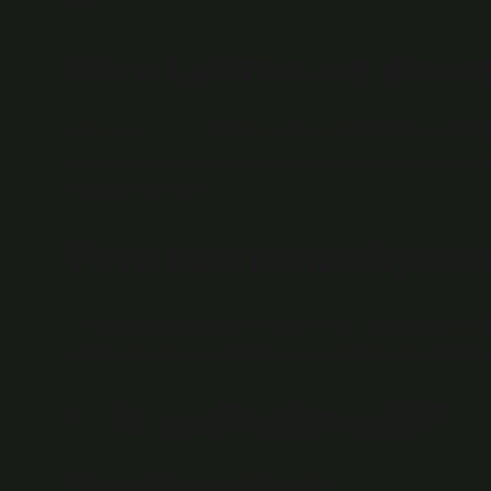
çıktı.
Para Latince ne dem
Fransızca para+ edatından ödünç alınmış bir kelimedir 
Fransızca parer fiilinden türemiştir “yardım etmek, haz
fiilinden türemiştir.
Para basma maliyetin
Para basma maliyeti ile nominal değeri arasındaki fark
katlandığı maliyet, bastığı para miktarından düşüldüğün
1 TL maliyeti nedir?
Değeri 100 Kuruşa tekabül ediyor.