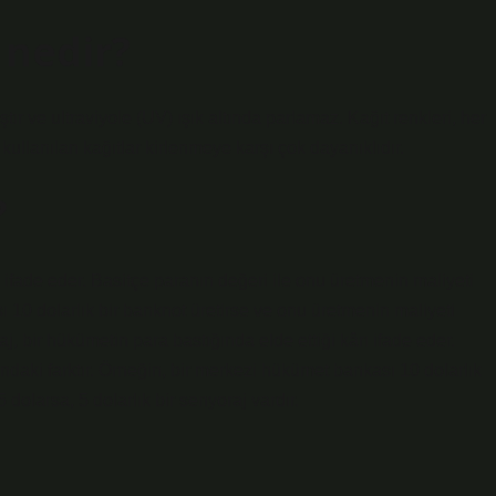
nedir?
ır ve ultraviyole (UV) ışık altında parlamaz. Kağıt renkleri, her
 kullanılan kağıtlar kirlenmeye karşı çok dayanıklıdır.
?
ı ifade eder. Basitçe paranın değeri ile onu üretmenin maliyeti
ı 10 dolarlık bir banknot üretirse ve onu üretmenin maliyeti
j, bir hükümetin para bastığında elde ettiği kârı ifade eder.
ndaki farktır. Örneğin, bir merkezi hükümet bankası 10 dolarlık
dolarsa, 5 dolarlık bir senyoraj vardır.