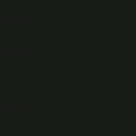
e kadar?
ğıt fiyatı 0,57 sterlin ve TL’nin kağıt fiyatı 12 lira 54 kuruş.
demek?
lanılan tüm girdilerdir. Satış maliyetleri, üretim maliyetleri
aliyetinden işçilik maliyetine, enerji tüketiminden üretim
r.
demek?
yetlere yapılan toplam harcamadır. 4 Nisan 2024 Satış maliyeti,
toplam harcamadır.