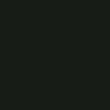
maliyetine ne
unan bir terimdir. Bu kavram, paranın üretim maliyeti ile yazılı
ti nedir?
uz para miktarıyla aynı olmayacağını ve paranın değerinin
.
nedir?
şlem görmektedir. Bu piyasalardaki değerlere döviz veya döviz