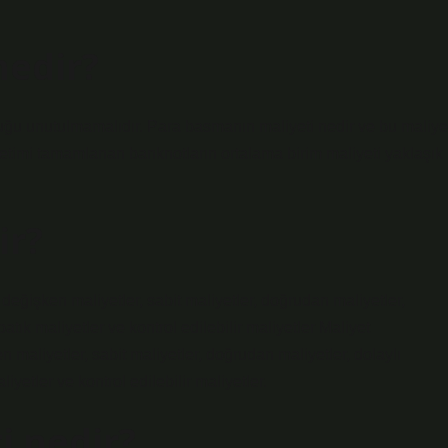
nedir?
duğu unutulmamalıdır. Para basmanın maliyeti nedir ve bu maliye
retimi tamamlanan banknotların ortalama birim maliyeti yaklaşık
ir?
değişken maliyetler, sabit maliyetler, doğrudan maliyetler,
 batık maliyetler ve kontrol edilebilir maliyetler Maliyet
 maliyetler, sabit maliyetler, doğrudan maliyetler, dolaylı
aliyetler ve kontrol edilebilir maliyetler.
i nedir?