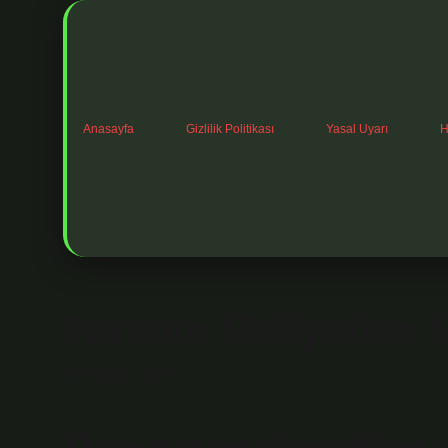
Anasayfa
Gizlilik Politikası
Yasal Uyarı
H
Paranın Maliyetine 
Tarih: Aralık 4, 2024