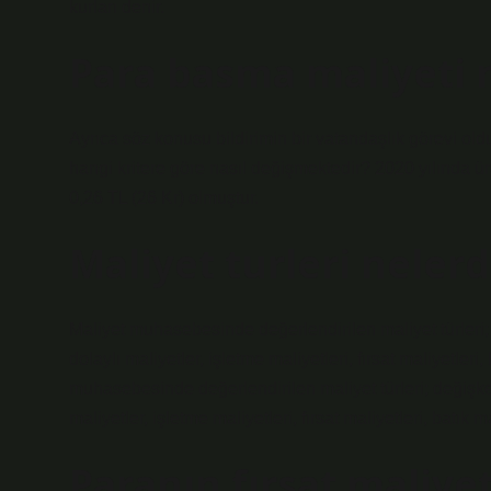
kurları denir.
Para basma maliyeti 
Ayrıca söz konusu bildirimin bir vatandaşlık görevi ol
hangi kritere göre nasıl değişmektedir? 2020 yılında ü
0,26 TL (26 Kr) olmuştur.
Maliyet turleri nelerd
Maliyet muhasebesinde değerlendirilen maliyet türleri; 
dolaylı maliyetler, işletme maliyetleri, fırsat maliyetleri,
muhasebesinde değerlendirilen maliyet türleri; değişken
maliyetler, işletme maliyetleri, fırsat maliyetleri, batık m
Paranın fırsat maliyet