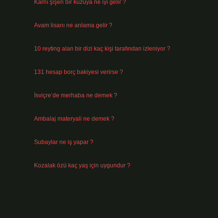
Karnı şişen bir kuzuya ne iyi gelir ?
Ağustos 5, 2026
Avam lisanı ne anlama gelir ?
Ağustos 4, 2026
10 reyting alan bir dizi kaç kişi tarafından izleniyor ?
Ağustos 3, 2026
131 hesap borç bakiyesi verirse ?
Ağustos 3, 2026
İsviçre’de merhaba ne demek ?
Temmuz 30, 2026
Ambalaj materyali ne demek ?
Temmuz 29, 2026
Subaylar ne iş yapar ?
Temmuz 28, 2026
Kozalak özü kaç yaş için uygundur ?
Temmuz 26, 2026