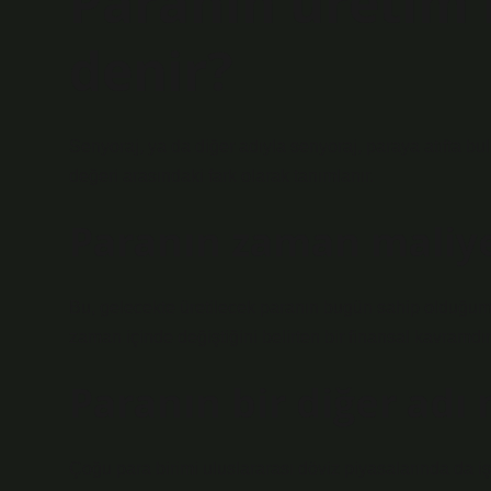
Paranın üretim 
denir?
Senyoraj, ya da diğer adıyla senyoraj, paraya atıfta bul
değeri arasındaki fark olarak tanımlanır.
Paranın zaman maliye
Bu, gelecekte üretilecek paranın bugün sahip olduğum
zaman içinde değiştiğini belirten bir finansal kavramdır
Paranın bir diğer adı 
Çoğu para birimi uluslararası döviz piyasalarında da i