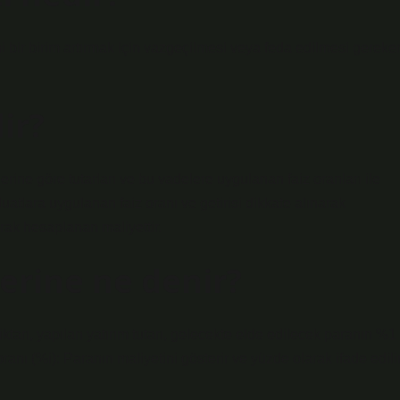
mini bir birim artırmak için vazgeçilmesi veya feda edilmesi gereke
ir?
ine göre tutarları ve bu vadelere uygulanan faiz oranları ile
atlara uygulanan faiz oranı ve getirisi dikkate alınarak
arak hesaplanan maliyettir.
erine ne denir?
ktarı, yapılan yatırım tutarı, gelecekte elde edilecek paranın %1
anı (%i): Paranın maliyetini gösterir ve yüzde olarak ifade edilir