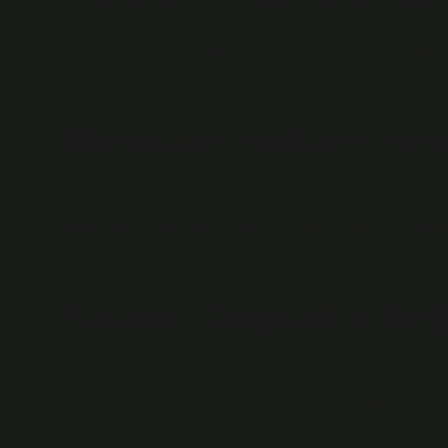
Fırsat maliyeti veya alternatif maliyet, bir malın üreti
mal ve/veya kâr miktarıdır.
Mevduat maliyeti ned
(Toplam mevduat maliyeti) Mevduat hesaplarının vadeler
bankaların doğrudan kullanabileceği fon ve nakit mevdu
hesaplanan ağırlıklı mevduat faiz oranları dikkate alın
Paranın bugünkü değ
Sermaye (P): Borç olarak yatırılan veya çekilen para mi
iskonto oranıyla iskonto edilmiş bugünkü değeri. Faiz or