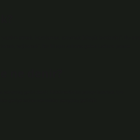
ek?
“yardım etmek, hazırlamak, korumak [bileşik isimlerde]”. Bu eda
ırlamak, sağlamak”. Bu fiil aynı anlama gelen Latince parare
e ne denir?
a senyoraj geliri denir. Hükümetin bu parayı basmak için
de geriye kalan net miktar senyoraj geliridir.