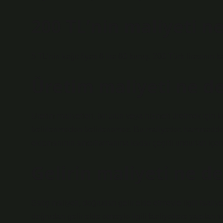
200 TL’nin maliyeti n
5 TL’nin kağıt fiyatı 6 lira 60 kuruş. 200 Türk lirasının ka
Üretim maliyeti ne 
Üretim maliyetleri, bir ürün veya hizmeti üretmek için kul
belirlenmeden belirlenemez. Bu maliyetler, hammadde m
ekipmanının amortismanına kadar çeşitli unsurları içeri
Gelirin maliyeti ne 
Satış maliyeti, doğrudan gelir elde etmeyle ilgili faali
doğrudan gelir elde etmeyle ilgili faaliyetlere yapılan 