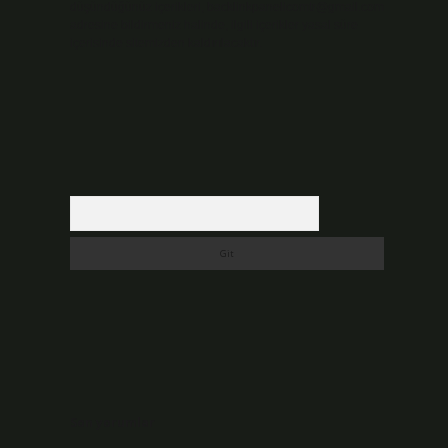
düşündüğünüz içerikleri,
backlinkpanelicomtr@gmail.com
adresine bildirmeniz halinde, ilgili içerikler yasal süre
içerisinde sitemizden kaldırılacaktır.
Arama
Son yorumlar