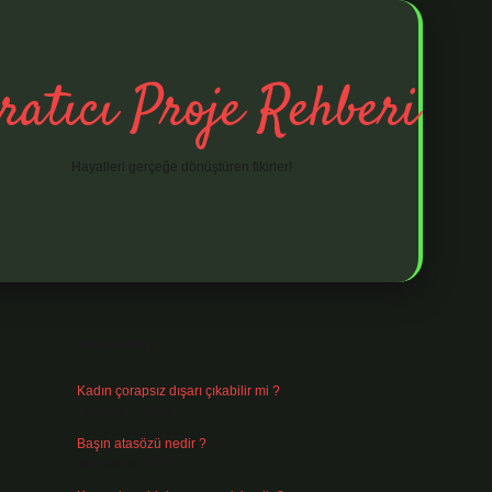
ratıcı Proje Rehberi
Hayalleri gerçeğe dönüştüren fikirler!
Sidebar
ilbet mobil giriş
ilbet giriş
piabella giriş adre
Son Yazılar
Kadın çorapsız dışarı çıkabilir mi ?
Ağustos 7, 2026
Başın atasözü nedir ?
Ağustos 6, 2026