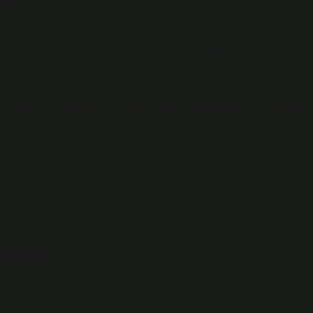
r?
irli bir “zaman dilimi” boyunca oluşan maliyetler olarak
ablosunda gider olarak gösterildiğinden, bazen “dönem
maliyetlerini tek seferlik bir maliyet yerine, belirli bir “zaman
niz. Dönem maliyetleri her zaman gelir tablosunda gider olarak
dırılırlar.
?
uldu?
landılar. İlk kağıt para MS 806’da yapıldı. Çin’de tekrar ortaya