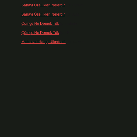
Sanayi Özellikleri Nelerdir
için
admin
Sanayi Özellikleri Nelerdir
için
Ağa
Çömçe Ne Demek Tdk
için
admin
Çömçe Ne Demek Tdk
için
Filiz
t
Matmazel Hangi Ülkededir
için
admin