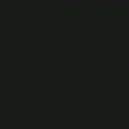
Dönem maliyeti nedi
Dönem maliyetlerini tek seferlik bir maliyet yerine, bel
düşünebilirsiniz. Dönem maliyetleri her zaman gelir t
maliyetleri” olarak adlandırılırlar. 18 Nisan 2023 Dönem 
dilimi” boyunca oluşan maliyetler olarak düşünebilirsi
gösterildiğinden, bazen “dönem maliyetleri” olarak adlan
Paranın 4 işlevi nedir
8.
İlk kâğıt parayı kim b
Tarihi kayıtlara göre, M.Ö. 118’de Çinliler deri para kul