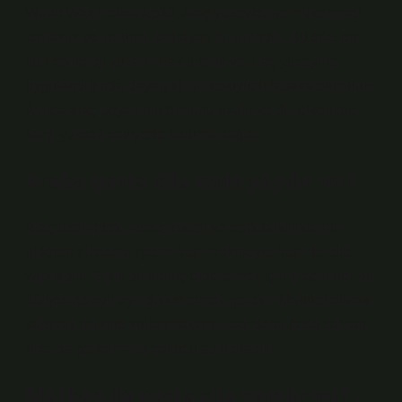
Würth Wax Polish Ap30, araç yüzeylerine mükemmel
parlaklık ve koruma sağlayan bir üründür. Bu cila, en
son teknoloji kullanılarak üretilir ve araç yüzeyine
uygulandığında dayanıklı bir koruyucu tabaka oluşturur.
Ayrıca araç boyasının ömrünü uzatır ve dış etkenlere
karşı yüksek seviyede koruma sağlar.
Araba pasta cila evde yapılır mı?
Araç üzerindeki ince çizikleri ve renk farklılıklarını
gideren cilalama işlemi hem makineyle hem de elle
yapılabilir. Etkili bir sonuç elde etmek için aracın her bir
bölgesine ayrı ayrı dikkat etmek gerekir. Manuel olarak
yapmak makine kullanmaktan biraz daha fazla zaman
alsa da performans sonucu aynı olabilir.
Matkap ile pasta cila yapılır mı?