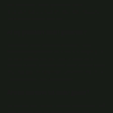
tozu sayesinde çizikleri giderebilirler ancak
bileşimlerindeki amonyak gibi diğer aktif kimyasallar
uzun vadede boyaya zarar verir.
Araç çizikleri nasıl giderilir?
Aracınızdaki çiziğin derinliğini belirleyin. Çiziği
temizlemeye başlamadan önce aracınızı yıkayın. Çizik
çok derin değilse, aracınızın rengine uygun çizik
kalemini kullanın. Derinliğe bağlı olarak zımpara kağıdı
veya doğrudan cila kullanmanız gerekebilir. Macun ve
cila uygulayarak çiziği giderebilirsiniz.
Araba sürtme izi nasıl geçer?
Diş macunu: Diş macunu çiziklerden kaynaklanan hafif
boya lekelerini etkili bir şekilde çıkarabilir. Diş