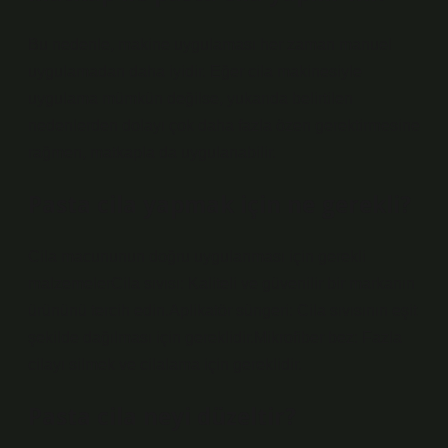
Bu nedenle, makine uygulaması her zaman manuel
uygulamadan daha iyidir. Eğer cila makinesiyle
uygulama mümkün değilse, yukarıda belirtilen
nedenlerden dolayı çok daha fazla özen gerektirmesine
rağmen, matkapla da uygulanabilir.
Pasta cila yapmak için ne gerekli?
Cila macununun doğru uygulanması için gerekli
malzemelerCila sıvısı: Kaliteli ve güvenilir bir markanın
ürününü tercih edin.Aplikatör süngeri: Cila sıvısının eşit
şekilde dağılması için gereklidir.Mikrofiber bez: Fazla
cilayı silmek ve cilalama için gereklidir.
Pasta cila neyi düzeltir?