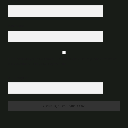
E-Posta*
Web Sitesi
Daha sonraki yorumlarımda kullanılması için adım, e-posta adresim ve
site adresim bu tarayıcıya kaydedilsin.
6 + 2 kaçtır?
*