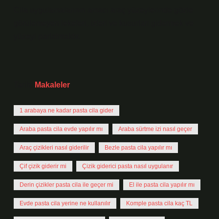
Cila uygulamalarının amacı araç yüzeylerinde gözle
görülemeyen lekeleri, izleri ve kusurları gidermek ve
yüzeyi parlatmaktır.
Tarih:
Makaleler
1 arabaya ne kadar pasta cila gider
Araba pasta cila evde yapılır mı
Araba sürtme izi nasıl geçer
Araç çizikleri nasıl giderilir
Bezle pasta cila yapılır mı
Çif çizik giderir mi
Çizik giderici pasta nasıl uygulanır
Derin çizikler pasta cila ile geçer mi
El ile pasta cila yapılır mı
Evde pasta cila yerine ne kullanılır
Komple pasta cila kaç TL