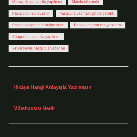
Matkap ile pasta cila yapılır mı
Mumlu cila nedir
Pasta cila neyi düzeltir
Pasta cila yapmak için ne gerekli
Pasta cila yerine cif kullanılır mı
Pasta olmadan cila yapılır mı
Süngerle pasta cila yapılır mı
Yetkili servis pasta cila yapar mı
Önceki Yazı
Hikâye Hangi Anlayışla Yazılmıştır
Sonraki Yazı
Mütehassısı Nedir