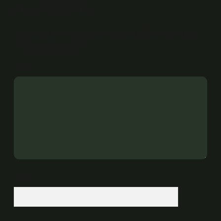
Bir yanıt yazın
E-posta adresiniz yayınlanmayacak.
Gerekli alanlar
*
ile işaretlenmişlerdir
Yorum
İsim*