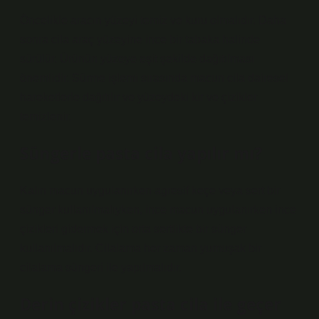
Öncelikle aracın yüzeyi temiz ve kuru olmalıdır. Daha
sonra cila araç yüzeyine ince bir tabaka halinde
sürülür. Ürünün yüzeye eşit şekilde dağıtılması
önemlidir. Sürme işlemi sırasında macun cila dairesel
hareketlerle dağıtılır ve yüzeydeki kir ve çizikler
temizlenir.
Süngerle pasta cila yapılır mı?
Kalın macun uygulanırken agresif keçe veya sert bir
sünger kullanılmalıyken, ince macun uygulanırken ince
çizikleri gidermek için orta sertlikte bir sünger
kullanılmalıdır. Cilalama her zaman yumuşak bir
cilalama süngeri ile yapılmalıdır.
Derin çizikler pasta cila ile geçer