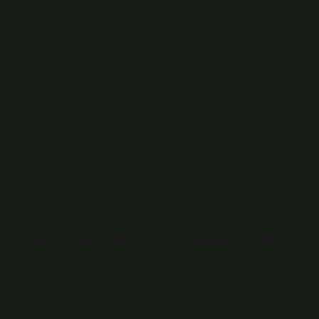
Cilalama elle veya makine ile yapılabilir.
Komple pasta cila kaç TL?
Cilalama maliyeti 500-1000 TL’den başlayıp 7500
TL’ye kadar çıkabiliyor. Pasta cila uygulamasının
fiyatları lokasyona göre büyük farklılıklar gösteriyor.
Sıradan bir oto yıkama dükkanında yaklaşık 750 TL’ye
mal olurken, oto bakım ve detaylandırma gibi daha lüks
uygulama merkezlerinde fiyat 7500 TL’ye kadar
çıkabiliyor.
Pasta cila yerine cif kullanılır mı?
Cila yerine kullanılan yöntemleri, yani yaşlı kadın
yöntemlerini ve bu yöntemlerle ilişkili riskleri şöyle
sıralayabiliriz: Diş macunu veya Cif: İçerdikleri kalsit