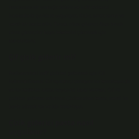
macununu bir pamuğa dökün ve hafif dairesel
hareketlerle çiziklere uygulayın. Daha sonra temiz ve
nemli bir bezle silin. Tırnak cilası çıkarıcı: Bazı tırnak
cilası çıkarıcılar boya lekelerini çıkarmak için
kullanılabilir.
Çif çizik giderir mi?
Arabanızdaki hafif çizikleri gidermek için Cif
kullanabilirsiniz. Cif aşındırıcı olmayan bir temizleyicidir
ve bu nedenle araba boyasına zarar vermez. Cif ile
çizikleri giderme adımları: Çizilen alanı temiz, nemli bir
bezle silerek toz ve kiri temizleyin.
Çizik giderici pasta nasıl
uygulanır?