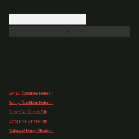
Arama
Son yorumlar
Sanayi Özellikleri Nelerdir
için
admin
Sanayi Özellikleri Nelerdir
için
Ağa
Çömçe Ne Demek Tdk
için
admin
Çömçe Ne Demek Tdk
için
Filiz
Matmazel Hangi Ülkededir
için
admin