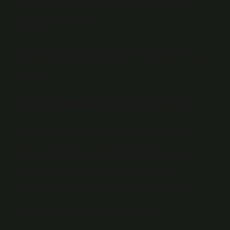
Evde pasta cila yerine ne
kullanılır?
Eğer evde cila kullanmak istemiyorsanız, aşağıdaki
alternatif ürünleri kullanabilirsiniz: Bebek yağı, Vazelin1
Ekim 2013
Pasta olmadan cila yapılır mı?
Çizik yoksa, araç cilalanmadan sadece cilalanabilir.
Macun, boya yüzeyindeki çizikleri gidermek için
uygulanır. Cilalama işlemi, boyaya bakım yapmak ve
onu korumak ve çiziksiz boya yüzeyinin derin
parlaklığını ve su iticiliğini korumak için kullanılır.
El ile pasta cila yapılır mı?