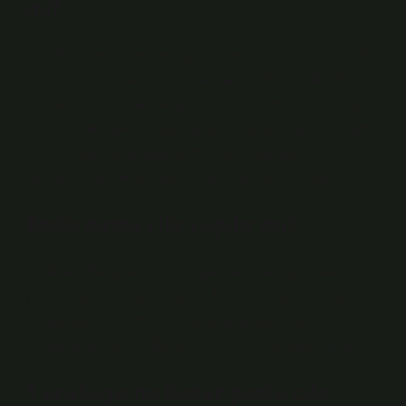
mi?
Genel bir cevap vermek gerekirse, cila cilası yüzeydeki
ince çizikleri ve lekeleri çıkarmada oldukça etkilidir.
Ancak derin çiziklerde aynı sonucu vermez. Cila cilası
özellikle otopark kazaları, anahtarlardan kaynaklanan
ince çizikler veya ağaçların sürtünmesinden
kaynaklanan lekeler gibi yüzey hasarlarında etkilidir.
Bezle pasta cila yapılır mı?
Çizikleri elle giderirken sünger veya bez gibi aletler
yerine pamuk kullanılmalıdır. Bunun nedeni, süngerin
zımparalama işlemi için yüzeyde gerekli basıncı
oluşturamamasıdır. Bezler yeni çiziklere neden olabilir.
1 arabaya ne kadar pasta cila