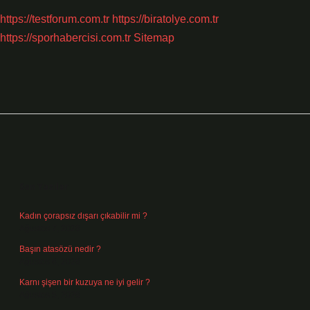
https://testforum.com.tr
https://biratolye.com.tr
https://sporhabercisi.com.tr
Sitemap
Sidebar
Son Yazılar
Kadın çorapsız dışarı çıkabilir mi ?
Ağustos 7, 2026
Başın atasözü nedir ?
Ağustos 6, 2026
Karnı şişen bir kuzuya ne iyi gelir ?
Ağustos 5, 2026