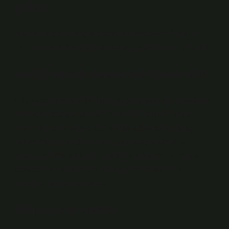
gider?
500 ml’lik şişeyi kaç arabada kullanabilirim? 500 ml
cila pastası 2-3 komple araba uygulaması için yeterlidir.
Yetkili servis pasta cila yapar mı?
Cila uygulamalarında uzmanlaşmış şirketler, genellikle
“otomobil detaylandırma”, “otomobil bakımı” veya
“otomobil tamir atölyeleri” olarak adlandırılan araç
bakım merkezleridir. Ayrıca, bazı araç yıkama ve
detaylandırma atölyeleri, kaporta atölyeleri ve boya
atölyeleri ve yetkili/özel servisler de cilalama ve
parlatma hizmetleri sunar.
Mumlu cila nedir?