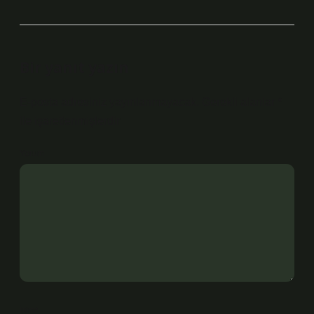
Bir yanıt yazın
E-posta adresiniz yayınlanmayacak.
Gerekli alanlar
*
ile işaretlenmişlerdir
Yorum
İsim*