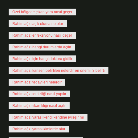
Özel bölgede çıkan yara nasıl geçer
Rahim ağzı açık olursa ne olur
Rahim ağzı enfeksiyonu nasıl geçer
Rahim ağzı hangi durumlarda açılır
Rahim ağzı için hangi doktora gidilir
Rahim ağzı kanseri belirtileri nelerdir en önemli 3 belirti
Rahim ağzı tedavileri nelerdir
Rahim ağzı temizliği nasıl yapılır
Rahim ağzı tıkanıklığı nasıl açılır
Rahim ağzı yarası kendi kendine iyileşir mi
Rahim ağzı yarası kimlerde olur