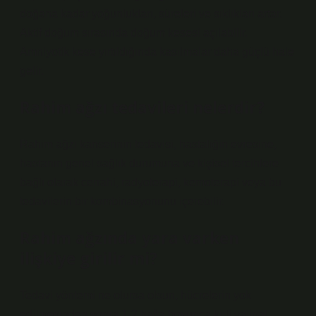
doğana kadar yoğunlukları, süreleri ve sıklıkları artar.
Aktif doğum sırasında doğum kesesi açılabilir.
Amniyotik kese yırtıldığında kasılmalar daha güçlü hale
gelir.
Rahim ağzı tedavileri nelerdir?
Rahim ağzı kanserinin tedavisi, hastalığın evresine,
hastanın genel sağlık durumuna ve kişisel tercihlere
bağlı olarak cerrahi, radyoterapi, kemoterapi veya bu
tedavilerin bir kombinasyonunu içerebilir.
Rahim ağzında yara varken
ilişkiye girilir mi?
Tedavi yöntemi ne olursa olsun, hücrelerin yok
edilmesinden sonra 1-2 hafta boyunca kirli vajinal