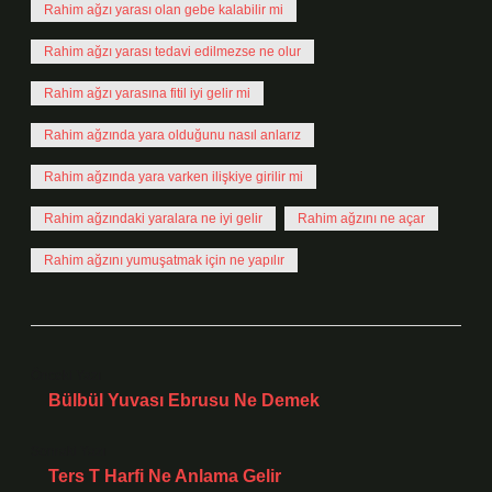
Rahim ağzı yarası olan gebe kalabilir mi
Rahim ağzı yarası tedavi edilmezse ne olur
Rahim ağzı yarasına fitil iyi gelir mi
Rahim ağzında yara olduğunu nasıl anlarız
Rahim ağzında yara varken ilişkiye girilir mi
Rahim ağzındaki yaralara ne iyi gelir
Rahim ağzını ne açar
Rahim ağzını yumuşatmak için ne yapılır
Önceki Yazı
Bülbül Yuvası Ebrusu Ne Demek
Sonraki Yazı
Ters T Harfi Ne Anlama Gelir