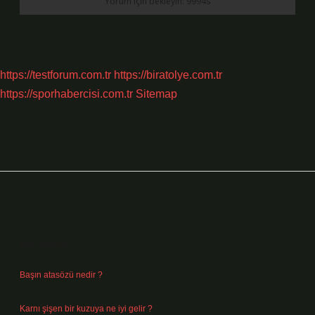
https://testforum.com.tr
https://biratolye.com.tr
https://sporhabercisi.com.tr
Sitemap
Sidebar
Son Yazılar
Başın atasözü nedir ?
Ağustos 6, 2026
Karnı şişen bir kuzuya ne iyi gelir ?