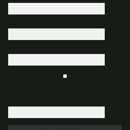
E-Posta*
Web Sitesi
Daha sonraki yorumlarımda kullanılması için adım, e-posta adresim ve
site adresim bu tarayıcıya kaydedilsin.
9 - 5 kaçtır?
*