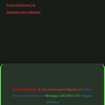
Çömçe Ne Demek Tdk
için
Filiz
Matmazel Hangi Ülkededir
için
admin
 giriş adresi
https://www.betexper.xyz/
betci bahis
betci giriş
https:
Reklam ve İletişim:
E-mail:
backlinkpaneli@gmail.com
Teams:
forumhizmeti@gmail.com
Whatsapp: 0262 606 0 726
Telegram:
@karabul