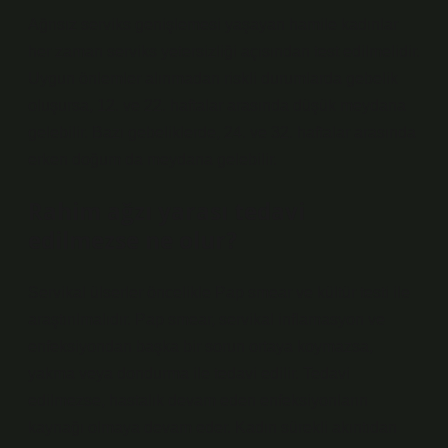
Ağrısız serviks genişlemesi yaşayan hamile kadınlar
her zaman serviks yetersizliği açısından test edilmelidir.
Uygun önlemler alınmadan riskli durumlarda gebelik
oluşursa, 12. ve 22. haftalar arasında düşük meydana
gelebilir. Bazı gebeliklerde, 24. ve 32. haftalar arasında
erken doğum da meydana gelebilir.
Rahim ağzı yarası tedavi
edilmezse ne olur?
Servikal ülserler öncelikle Pap smear ve kültür testi ile
araştırılmalıdır. Pap smear, servikal inflamasyon ve
enfeksiyondan başka bir sorun ortaya koymazsa,
yakma veya dondurma ile tedavi edilir. Tedavi
edilmezse, hastalık devam eden enfeksiyonların
kaynağı olmaya devam eder. Kadın sürekli akıntıdan