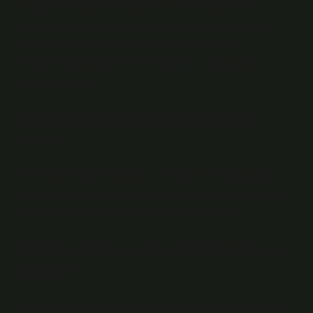
yasaktır. Bu süre zarfında sulu, beyaz veya hafif
pembe-kırmızı akıntı olabilir. Fitiller ve oral ilaçlar 3
hafta boyunca kullanılmak üzere verilir. Bazen
lekelenme görülebilir. Bu semptomlar birkaç hafta
sonra kaybolur.
Rahim ağzı hangi durumlarda
açılır?
Gebelikte doğum sancıları sırasında rahim ağzı açılır,
ancak rahim ağzı yetersizliğinde bu açılma normalden
daha erken ve istenmeyen şekilde gerçekleşir.
Rahim ağzını yumuşatmak için ne
yapılır?
Doktorunuz vajinanıza ve serviksinize yumuşatmak için