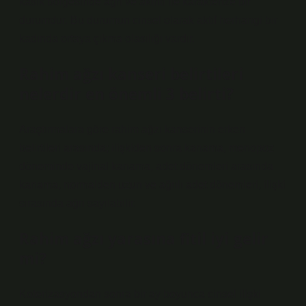
kasık bölgesinde ağrı ve akıntı ile karakterize bir
durumdur. Bu durumun cinsel olarak aktif herhangi bir
kadında ortaya çıkma olasılığı vardır.
Rahim ağzı kanseri belirtileri
nelerdir en önemli 3 belirti?
Araştırmalara göre rahim ağzı kanserinin erken
belirtileri arasında; ilişkiden sonra kanama, menopoz
döneminde vajinal kanama, adet dönemleri arasında
kanama, normalden uzun ve ağrılı adet dönemleri, ilişki
sırasında ağrı sayılabilir.
Rahim ağzı yarasına fitil iyi gelir
mi?
Koterizasyondan sonra bir ay boyunca cinsel ilişki