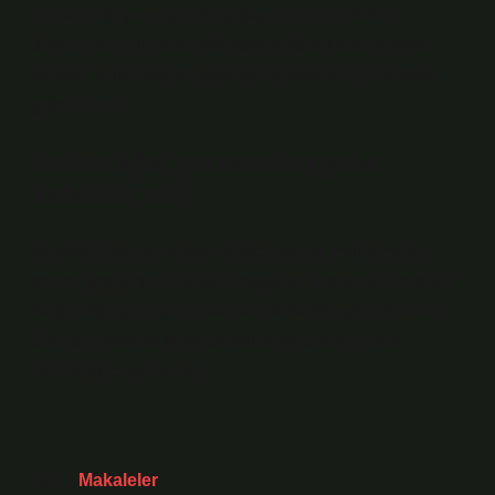
sonrasında yanma hissi yaşayabilirsiniz. Adet
döneminizin dışında hafif veya yoğun kanama veya
rahatsız edici kaşıntı yaşarsanız, kontrol için doktora
gidebilirsiniz.
Rahim ağzı yarası olan gebe
kalabilir mi?
Servikal ülserleri tedavi ettikten sonra, muhtemelen
sperm geçişi daha kolay olduğu ve enfeksiyon ortadan
kaldırıldığı için hamile kalmak daha kolaydır. Servikal
ülserleri yakarak veya dondurarak tedavi etmek
hamileliği engellemez.
Tarih:
Makaleler