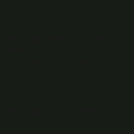
akıntı görülür. Bu dönemde lekelenme görülebilir, bu
nedenle işlemden sonra 3-4 hafta cinsel ilişkiden
kaçınmak gerekir.
Rahim ağzı enfeksiyonu nasıl
geçer?
Antibiyotik tedavisi enfeksiyona neden olan bakterileri
öldürmek için kullanılır. Antibiyotik tedavisinin işe
yaramadığı bazı durumlarda yakma, dondurma ve lazer
tedavileri de kullanılabilir. Tedavi devam ederken cinsel
ilişkiye ara verilmesi önerilir.
Rahim ağzı yarası kimlerde olur?
Servikal ülserler çeşitli nedenlerle ortaya çıkabilen ve