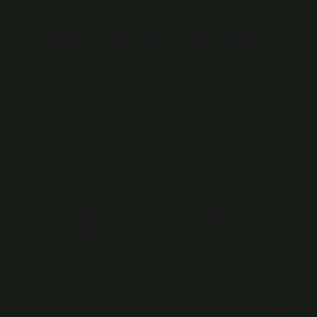
şikayet eder.
Özel bölgede çıkan yara nasıl
geçer?
Vajinal akıntı ve yaraların tedavisine gelince, tedavi
nedene bağlıdır. İlaç tedavisi, lazer tedavisi, yaraların
yakılması (yakılması) veya kriyoterapi (dondurma)
tercih edilebilir. Vajinal akıntının normal olduğunu
bilmelisiniz.
Rahim ağzında yara olduğunu
nasıl anlarız?
Hasta genellikle servikste bir yara olduğunun farkında
değildir. Ancak, idrar yaparken yoğun akıntı ve yanma
hissi yaşayabilirsiniz. Cinsel ilişki sırasında ağrı veya