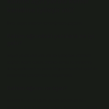
Rahim ağzı yarası kendi
kendine iyileşir mi?
Evet, boyun ülserleri kendiliğinden geçebilir.
Rahim ağzındaki yaralara ne iyi
gelir?
Boyun yaralarının tıbbi olarak iyileşmesi mümkün
değildir. Kesin tedavi, enfekte olmuş ve yıpranmış
dokuyu çıkarmak ve yaralı bölgenin servikal epitel ile
kaplanarak yenilenmesini sağlamaktır.
Rahim ağzını ne açar?
Kasılmalar rahim ağzını (erken gebelikten beri
kapalıdır) açar ve bebeği doğum kanalına iter. Bebek