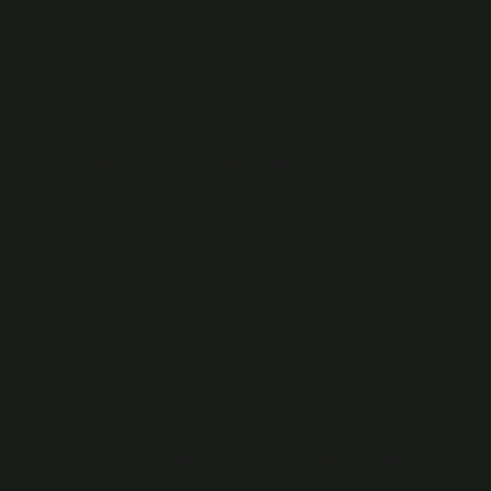
tabletler veya jel koyabilir. Bazen doğum sancısını
başlatmak için damar yoluyla ilaç verilir. Doktorlar
yalnızca tıbbi bir neden varsa 39. haftadan önce doğum
sancısını başlatır.
Rahim ağzı tıkanıklığı nasıl açılır?
Kapalı tüpler nasıl açılır? Küçük yapışıklıklar, mukus
tıkaçları veya kan pıhtıları nedeniyle tıkanmış fallop
tüpleri, seçici salpingografi kullanılarak kolayca
açılabilir. Bazı daha ciddi tıkanıklıklar için laparoskopik
cerrahi yapılabilir. Laparoskopik yöntemle, fallop
tüplerine karındaki küçük kesiler yoluyla erişim
sağlanır.
Rahim ağzı temizliği nasıl yapılır?