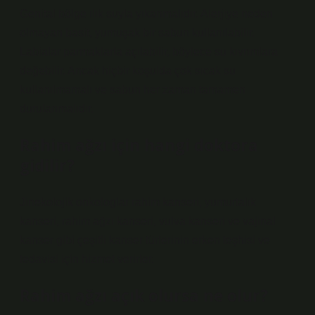
Genital bölge ılık suyla yıkanmalıdır. Alerjiye neden
olmayan basit, yumuşak bir sabun kullanılabilir.
Labialar parmaklarla açılabilir, böylece su kıvrımlara
değebilir. Ancak hiçbir koşulda çok sıcak su
kullanılmamalı ve sabun her zaman tamamen
durulanmalıdır.
Rahim ağzı için hangi doktora
gidilir?
Jinekolojik onkologlar rahim kanseri, yumurtalık
kanseri, rahim ağzı kanseri, vulva kanseri ve vajinal
kanser gibi çeşitli kanser türlerinin erken teşhisi ve
tedavisi için hizmet verirler.
Rahim ağzı açık olursa ne olur?