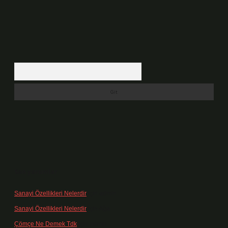
Arama
Son yorumlar
Sanayi Özellikleri Nelerdir
için
admin
Sanayi Özellikleri Nelerdir
için
Ağa
Çömçe Ne Demek Tdk
için
admin