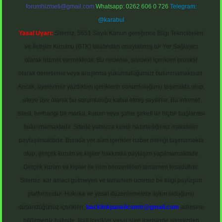
forumhizmeti@gmail.com
Whatsapp: 0262 606 0 726
Telegram:
@karabul
Yasal Uyarı:
Sitemiz, 5651 Sayılı Kanun gereğince Bilgi Teknolojileri
ve İletişim Kurumu (BTK) tarafından onaylanmış bir Yer Sağlayıcı
olarak hizmet vermektedir. Bu nedenle, sitedeki içerikleri proaktif
olarak denetleme veya araştırma yükümlülüğümüz bulunmamaktadır.
Ancak, üyelerimiz yazdıkları içeriklerin sorumluluğunu taşımakta olup,
siteye üye olarak bu sorumluluğu kabul etmiş sayılırlar. Bu internet
sitesi, herhangi bir marka, kurum veya şahıs şirketi ile hiçbir bağlantısı
bulunmamaktadır. Sitede yalnızca kendi hazırladığımız makaleler
paylaşılmaktadır. Burada yer alan içerikler haber niteliği taşımamakta
olup, gerçek kurum ve kişiler hakkında paylaşım yapılmamaktadır.
Gerçek kurum ve kişiler ile isim benzerlikleri tamamen tesadüfidir.
Sitemiz, kar amacı gütmeyen ve tamamen ücretsiz bir bilgi paylaşım
platformudur. Hukuka ve yasal düzenlemelere aykırı olduğunu
düşündüğünüz içerikleri,
backlinkpanelicomtr@gmail.com
adresine
bildirmeniz halinde, ilgili içerikler yasal süre içerisinde sitemizden