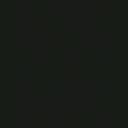
Çin kültüründe, ölülerin ruhları yaşamı etkilemeye
devam eder ve bu nedenle Ölüler Günü gibi ritüellerde,
ölülerin hatırlanması ve onurlandırılması önemlidir. Bir
kişinin rüyasında ölmüş birini dirilmiş olarak görmesi,
bu kültürel bağlamda, kişinin bir dönemi kapatıp yeni
bir aşamaya geçiş yapması gerektiğini simgeliyor
olabilir.
Sonuç: Rüyalar ve Ölümün Kültürel Yansımaları
Rüyada ölmüş birinin dirildiğini görmek, çok katmanlı
bir anlam taşıyan, kişisel ve kültürel öğelerle şekillenen
bir deneyimdir. Antropolojik bir bakış açısıyla, bu tür
rüyalar, bireylerin sadece kendi duygusal ya da
psikolojik durumlarının bir yansıması değil, aynı
zamanda bağlı oldukları kültürün ölüm, yaşam ve kimlik
anlayışlarının da bir göstergesidir. Ölüm, kültürlerin