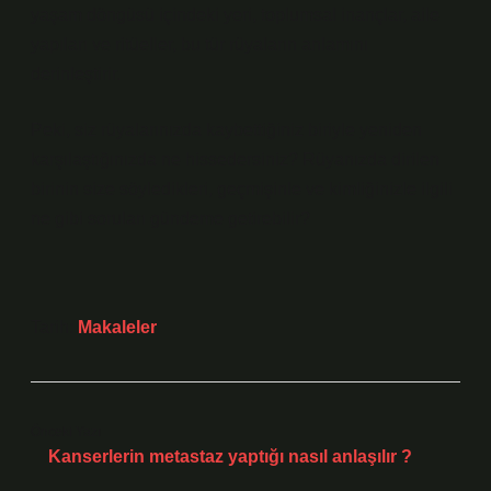
yaşam döngüsü içindeki yeri, toplumsal inançlar, aile
yapıları ve ritüeller, bu tür rüyaların anlamını
derinleştirir.
Peki, siz rüyalarınızda kaybettiğiniz biriyle yeniden
karşılaştığınızda ne hissedersiniz? Rüyanızda dirilen
birinin size söyledikleri, geçmişinle ve kimliğinizle ilgili
ne gibi soruları gündeme getirebilir?
Tarih:
Makaleler
Önceki Yazı
Kanserlerin metastaz yaptığı nasıl anlaşılır ?