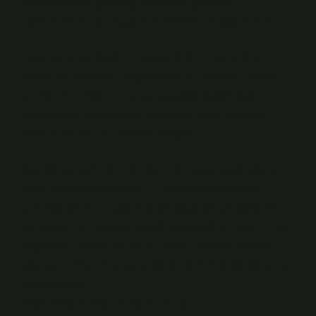
derinleştirmesi gerektiği anlamına gelebilir.
Farklı Kültürlerde Rüyaların Yorumu: Birkaç Örnek
Farklı kültürler, ölülerin rüyalarda dirilmesini farklı
şekillerde yorumlar. Birçok kültürde, ölülerin rüyada
yeniden dirilmesi, o kişinin yaşadığı toplumdaki
inançlara ve geleneklere göre farklı anlamlar taşır.
Afrika Kültürleri ve Ölülerle İletişim
Bazı Afrika kültürlerinde, ölülerle rüyalar aracılığıyla
iletişim kurmak yaygındır. Güney Afrika’nın Zulu
halkında, ölülerin rüyalar aracılığıyla geriye dönerek
aile üyelerine mesajlar gönderebileceğine inanılır. Bu
bağlamda, rüyada birinin dirilmesi, ölülerin hayatta
kalanları izleyerek onlara rehberlik etmek istediğinin bir
işareti olabilir.
Asya Kültürlerinde Ölülerin Dirilişi