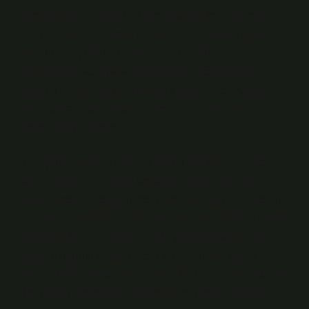
bireylerin kimlik oluşumu üzerinde de derin bir etki
bırakır. Ölüm, toplumsal yapının nasıl şekillendiğiyle
doğrudan ilişkilidir. Birçok kültürde, ölülerin
hatırlanması ve onlara saygı gösterilmesi, kültürel
kimliğin bir parçasıdır. Akrabalık yapıları ve ritüeller,
ölüm sonrası dönemde kültürel kimliklerin nasıl
biçimlendiğini gösterir.
Bir kişinin rüyasında ölmüş birinin dirildiğini görmesi,
bazen kişinin kimliğinin veya geçmişinin yeniden
şekillenmesi gerektiğini de gösteriyor olabilir. Örneğin,
bir birey, kaybettiği bir yakınını rüyasında dirilmiş olarak
gördüğünde, bu, o kişinin onun yaşamında hala bir
etkisi olduğunu ve belki de o kişinin ruhsal varlığının,
bireyin kimlik sürecinde bir yer edindiğini işaret edebilir.
Bu, kişinin geçmişiyle barışması ve kimlik arayışını