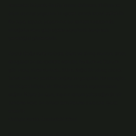
destekler. Rüyada ölmüş birinin dirilmesi, dirilişin ve
ölüm sonrası yaşamın bir işareti olarak kabul edilebilir.
Bu rüya, kişinin, yaşamının bir dönüm noktasında
olduğunu veya geçmişteki kayıplarla barışması
gerektiğini gösterebilir.
Ancak Doğu kültürlerinde, ölüm ve diriliş kavramı daha
döngüsel bir perspektife sahiptir. Budizm ve Taoizm
gibi inanç sistemlerinde, ölüm, doğal bir süreç olarak
kabul edilir ve yeniden doğuş bir gerçektir. Bu inançlar,
bir ölüye dirilişin, bir dönüşüm olarak algılanmasını
sağlar. Böyle bir rüya, kişinin ruhsal yolculuğunda bir
ilerleme veya bir ruhsal temizlenme sürecine işaret
edebilir.
Dirilişin Kimlik Üzerindeki Etkisi
Bir toplumun ölüm ve diriliş anlayışı, aynı zamanda