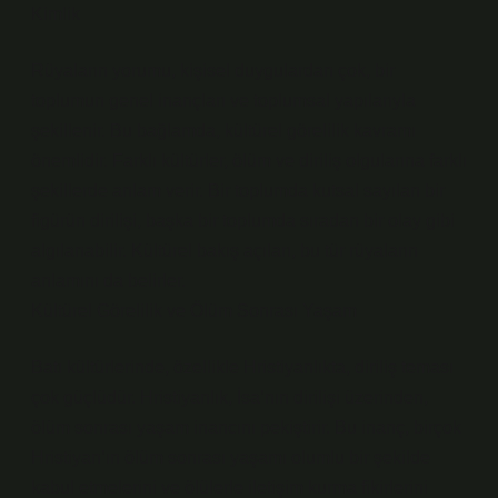
Kimlik
Rüyaların yorumu, kişisel duygulardan çok, bir
toplumun genel inançları ve toplumsal yapılarıyla
şekillenir. Bu bağlamda, kültürel görelilik kavramı
önemlidir. Farklı kültürler, ölüm ve diriliş olgularına farklı
şekillerde anlam verir. Bir toplumda kutsal sayılan bir
figürün dirilişi, başka bir toplumda sıradan bir olay gibi
algılanabilir. Kültürel bakış açıları, bu tür rüyaların
anlamını da belirler.
Kültürel Görelilik ve Ölüm Sonrası Yaşam
Batı kültürlerinde, özellikle Hristiyanlıkta, diriliş teması
çok güçlüdür. Hristiyanlık, İsa’nın dirilişi üzerinden,
ölüm sonrası yaşam inancını pekiştirir. Bu inanç, birçok
Hristiyan’ın ölüm sonrası yaşamı olumlu bir şekilde
kabul etmelerini ve ölülerle iletişim kurma fikirlerini