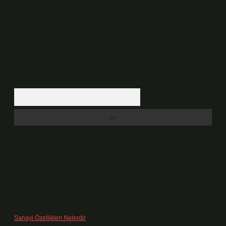
içerikleri,
backlinkpanelicomtr@gmail.com
adresine bildirmeniz halinde,
ilgili içerikler yasal süre içerisinde sitemizden kaldırılacaktır.
Arama
Son yorumlar
Sanayi Özellikleri Nelerdir
için
admin