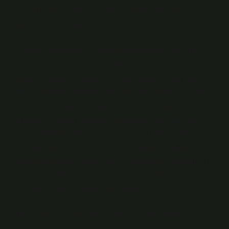
Rüyada Ölmüş Birini Dirilmiş Görmek Ne Anlama
Gelir? Antropolojik Bir Perspektif
Rüyalar, insanların bilinçaltı düşüncelerini, korkularını,
arzularını ve bazen de kültürel miraslarını yansıtan
derin bir yansıma olabilir. Ancak, rüyaların yorumu,
kişisel deneyimlerimizin ötesinde, çok daha geniş bir
kültürel çerçevede şekillenir. Kültürler, yaşamın
anlamını, ölümün doğasını ve ölülerle olan ilişkimizi
farklı şekillerde ele alır. Peki ya rüyada ölmüş birinin
dirildiğini görmek? Bu tür bir rüya, sadece bireysel bir
anlam taşımakla kalmaz, aynı zamanda ait olduğumuz
toplumun, ölüm ve yaşam döngüsüne dair inançlarının
ve ritüellerinin bir yansıması olabilir.
Bu yazıda, “Rüyada ölmüş birini dirilmiş görmek ne
anlama gelir?” sorusunu antropolojik bir bakış açısıyla