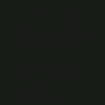
Birçok kültür, ölümün bir son değil, bir dönüşüm
olduğunu savunur. Diriliş, bu dönüşümün bir parçası
olarak görülür. Örneğin, Hinduizm’de yeniden doğuş ve
karma kavramları, ölümün bir son olmadığını ve ruhun
tekrar beden bulacağını belirtir. Bu bağlamda, birinin
dirilmesi rüyada doğal bir süreç gibi algılanabilir, çünkü
Hindu inançlarına göre, ölüler sadece bir yaşam
döngüsünden diğerine geçerler.
Mısır mitolojisinde, ölülerin dirilmesi ve ölüm sonrası
yaşam da önemli bir temadır. Antik Mısır’da ölüler,
tanrılarla birleşip yeni bir hayata başlamak üzere
dirilirdi. Bu kültürel bağlamda, birinin dirilmesi rüyada,
ölümden sonra ruhun huzur bulacağına dair bir mesaj
olarak yorumlanabilir.
Rüyada Dirilen Ölülerin Kültürel Anlamı: Görecelilik ve