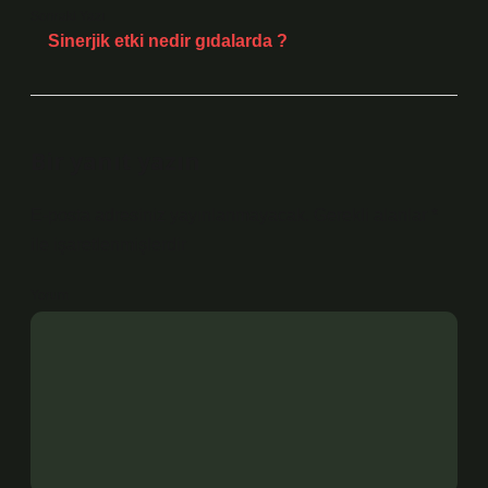
Sonraki Yazı
Sinerjik etki nedir gıdalarda ?
Bir yanıt yazın
E-posta adresiniz yayınlanmayacak.
Gerekli alanlar
*
ile işaretlenmişlerdir
Yorum