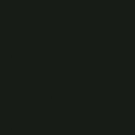
inceleyeceğiz. Ölüm, ölüm sonrası yaşam ve diriliş
temalarının, kültürlerin kimlik yapıları, ritüelleri,
semboller ve sosyal yapıları üzerindeki etkilerini
keşfedeceğiz. Farklı kültürlerden örneklerle, bu rüyanın
nasıl farklı yorumlandığını ve her toplumun ölümle nasıl
başa çıktığını tartışacağız.
Ölüm ve Diriliş: Kültürlerin Temel İnançları
Ölüm, tüm insan toplumlarında ortak bir tema olmasına
rağmen, ölümün ardından ne olduğu ve ölülerle nasıl
iletişim kurulacağı konusunda farklı inanışlar vardır.
Kültürlerin ölümle ilgili inançları, ritüelleri ve sembolik
anlamları, insanların bu sürece nasıl yaklaştığını ve
ölüm sonrası yaşamı nasıl algıladığını şekillendirir. Bu,
elbette rüyaların da nasıl yorumlandığını etkiler.
Ölüm ve Diriliş Temalarının Evrenselliği