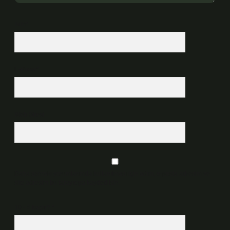
İsim*
E-Posta*
Web Sitesi
Daha sonraki yorumlarımda kullanılması için adım, e-posta adresim ve
site adresim bu tarayıcıya kaydedilsin.
10 - 4 kaçtır?
*