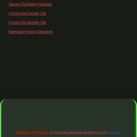
Sanayi Özellikleri Nelerdir
için
Ağa
Çömçe Ne Demek Tdk
için
admin
Çömçe Ne Demek Tdk
için
Filiz
Matmazel Hangi Ülkededir
için
admin
 adresi
https://www.betexper.xyz/
betci bahis
betci giriş
https://betc
Reklam ve İletişim:
E-mail:
backlinkpaneli@gmail.com
Teams: