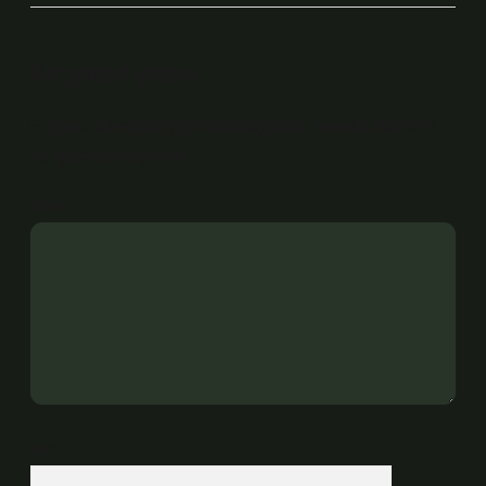
Bir yanıt yazın
E-posta adresiniz yayınlanmayacak.
Gerekli alanlar
*
ile işaretlenmişlerdir
Yorum
İsim*