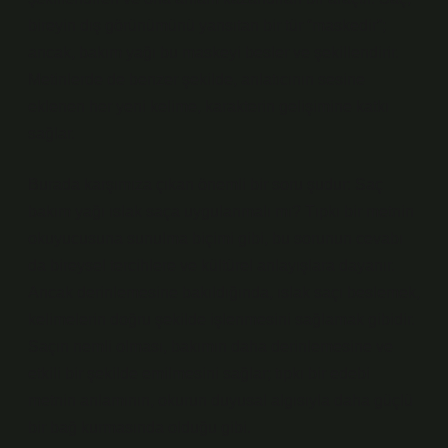
bireyin dış görünümünü yansıtan bir tür “maskedir”;
ancak, bakım yağı bu maskeyi besler ve şekillendirir.
Metinlerde de benzer şekilde, anlatıcının sesine
eklenen her yeni kelime, karakterin gelişimine katkı
sağlar.
Burada karşımıza çıkan önemli bir soru şudur: Saç
bakım yağı ıslak saça uygulanmalı mı? Tıpkı bir metnin
okuyucusuna sunulma biçimi gibi, bu sorunun cevabı
da bireysel tercihlere ve kültürel anlayışlara dayanır.
Ancak derinlemesine bakıldığında, ıslak saçı beslemek,
kelimelerin doğru şekilde işlenmesini sağlamak gibidir.
Saçın nemli olması, bakımın daha derinlemesine ve
etkili bir şekilde emilmesini sağlar; tıpkı bir edebi
metnin anlamının, okurun duyusal algısıyla daha güçlü
bir bağ kurmasında olduğu gibi.