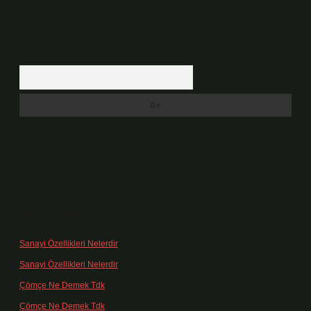
Arama
Son yorumlar
Sanayi Özellikleri Nelerdir
için
admin
Sanayi Özellikleri Nelerdir
için
Ağa
Çömçe Ne Demek Tdk
için
admin
Çömçe Ne Demek Tdk
için
Filiz