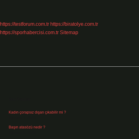
https://testforum.com.tr
https://biratolye.com.tr
https://sporhabercisi.com.tr
Sitemap
Sidebar
Son Yazılar
Kadın çorapsız dışarı çıkabilir mi ?
Ağustos 7, 2026
Başın atasözü nedir ?
Ağustos 6, 2026