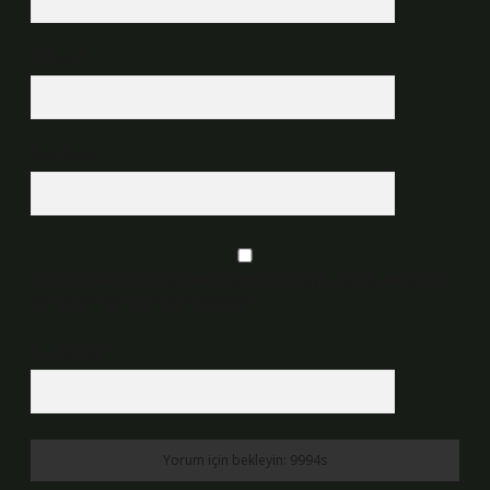
E-Posta*
Web Sitesi
Daha sonraki yorumlarımda kullanılması için adım, e-posta adresim ve
site adresim bu tarayıcıya kaydedilsin.
6 + 2 kaçtır?
*