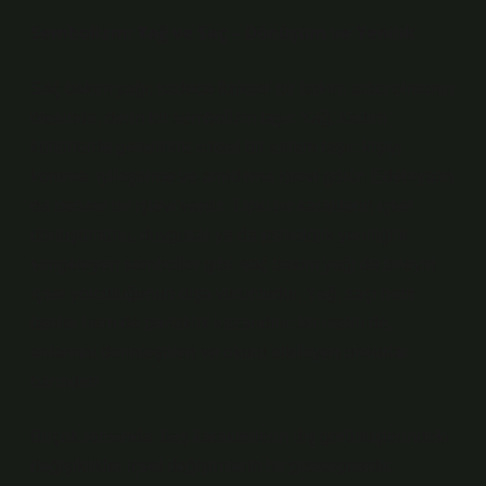
Sembolizm: Yağ ve Saç – Dönüşüm ve Yenilik
Saç bakım yağı, sadece fiziksel bir bakım aracı olmanın
ötesinde, derin bir sembolizm taşır. Yağ, kadim
kültürlerde genellikle kutsal bir anlam taşır; kişiyi
koruma, iyileştirme ve arındırma işlevi görür. Edebiyatın
da benzer bir işlevi vardır. Tıpkı bir karakterin içsel
dönüşümünü, duygusal ya da psikolojik yeniliğini
simgeleyen semboller gibi, saç bakım yağı da bireyin
içsel yolculuğunun dışa vurumudur. Yağ, saçı hem
besler hem de parlaklık kazandırır; bir metin de,
anlamını derinleştiren ve okuru etkileyen unsurlar
barındırır.
Birçok romanda, baş karakterlerin dış görünüşlerindeki
değişiklikler içsel değişimlerin bir göstergesidir.