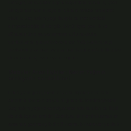
Örneğin, bir karakterin görünüşündeki parlaklık, içsel
bir aydınlanmanın veya bir dönüm noktasının işareti
olabilir. Saç bakım yağı da tıpkı bu metinlerdeki
simgesel değişiklikler gibi, bir tür içsel yenilik ve
dönüşümün dışa yansımasıdır. Bu noktada,
sembolizmin gücü devreye girer: Yağ, sadece saçı
beslemekle kalmaz, aynı zamanda ruhun derinliklerine
dokunan bir işlevi de yerine getirir.
Metinler Arası İlişkiler: Bakım Yağının
Edebiyatla Paralellikleri
Edebiyatın gücü, metinler arası ilişkilerde ve farklı
türlerin birbirine olan yakınlığında da kendini gösterir.
Saç bakım yağı ve edebiyat arasında kurulan bu ilişki
de oldukça anlamlıdır. Edebiyat, bir metnin katmanları
arasında gezmek gibidir: Bir tema, bir karakter ya da bir