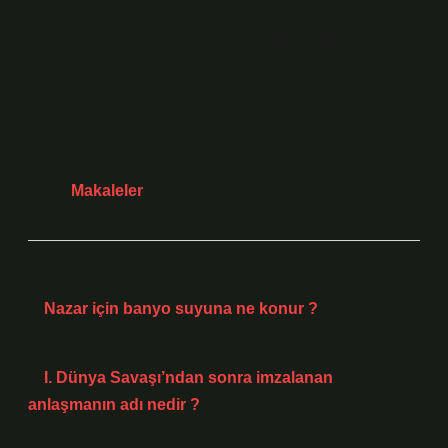
neler? Tıpkı bir edebi metnin okur üzerindeki etkisi gibi,
bakımın da hayatınızda bir iz bıraktığını düşünüyor
musunuz? Ya da belki de bakım yağına dair farklı bir
sembolik anlam keşfettiniz mi?
Tarih:
Makaleler
Önceki Yazı
Nazar için banyo suyuna ne konur ?
Sonraki Yazı
I. Dünya Savaşı’ndan sonra imzalanan
anlaşmanın adı nedir ?