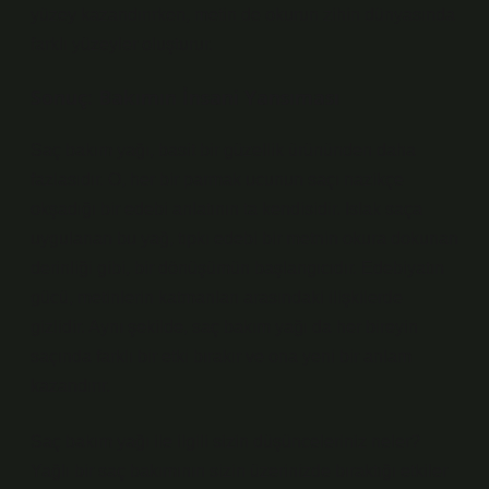
yüzey kazandırırken, metin de okurun zihin dünyasında
farklı yüzeyler oluşturur.
Sonuç: Bakımın İnsani Yansıması
Saç bakım yağı, basit bir güzellik ürününden daha
fazlasıdır. O, her bir parmak ucunun saçı nazikçe
okşadığı bir edebi anlatının ta kendisidir. Islak saça
uygulanan bu yağ, tıpkı edebi bir metnin okura dokunan
derinliği gibi, bir dönüşümün başlangıcıdır. Edebiyatın
gücü, metinlerin katmanları arasındaki ilişkilerde
gizlidir. Aynı şekilde, saç bakım yağı da her bireyin
saçında farklı bir etki bırakır ve ona yeni bir anlam
kazandırır.
Saç bakım yağı ile ilgili sizin düşünceleriniz neler?
Yağlı bir saç bakımının sizin üzerinizde bıraktığı etkiler