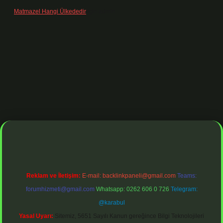
Matmazel Hangi Ülkededir
için
admin
ş adresi
https://www.betexper.xyz/
betci bahis
betci giriş
https://betc
Reklam ve İletişim:
E-mail:
backlinkpaneli@gmail.com
Teams:
forumhizmeti@gmail.com
Whatsapp: 0262 606 0 726
Telegram:
@karabul
Yasal Uyarı:
Sitemiz, 5651 Sayılı Kanun gereğince Bilgi Teknolojileri