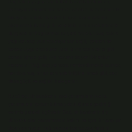
Saç bakım yağına dair kullanılan anlatı teknikleri,
edebiyatın tekniklerine benzer şekilde incelenebilir. Bir
hikayede, anlatıcı karakterin içsel düşüncelerini
aktarırken kullandığı dil ve teknik, okurun o karakterle
duygusal bir bağ kurmasına yardımcı olur. Saç bakım
yağı ise, saçı yalnızca dışarıdan değil, içeriden de
besler. Uygulama süreci, tıpkı bir romanın akışı gibi
zaman içinde gelişir ve her anında yeni bir anlam
kazandırır. Yağ, saçı yalnızca nemlendirmekle kalmaz,
her dokunuş, bir anlatının derinliğine inmek gibi, saçı
daha güçlü ve sağlıklı hale getirir.
Bu süreç, bir karakterin içsel çatışmalarını ve bu
çatışmaların çözüm bulma yolculuğunda geçirdiği
evrimle paralellik gösterir. Saç, bir karakterin dış
dünyaya olan yansımasıdır; bakım ise içsel bir arayışın
dışa vurumudur. Yağ, saçı parlatarak ona farklı bir