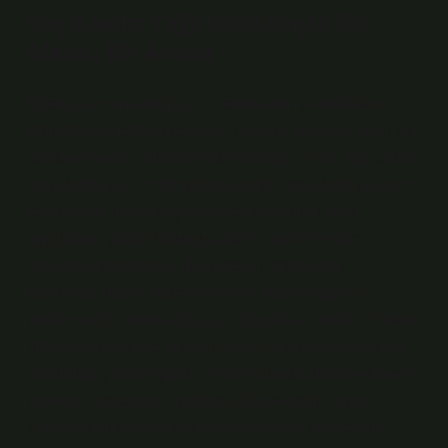
Saç Bakım Yağı: Islak Saçta Bir
Metin, Bir Anlatı
Edebiyatın en temel gücü, kelimelerin ve anlatıların
dönüştürücü etkisinde yatar. Tıpkı bir romanın, şiirin ya
da denemenin okur üzerinde bıraktığı iz gibi, saç bakım
yağı da bir kişinin dış görünüşünden çok daha fazlasını
temsil eder. İnsan saçının incelikli dokusu, ona
uygulanan yağın dokunuşuyla birlikte bir anlam
arayışına dönüşebilir. Belki de bu, edebiyatın
kendisidir: İnsan bedeni ve zihni, bakım yağıyla
şekillenen bir metne dönüşür. Saçın bakımını bir hikaye
gibi düşünmek, her adımın belirli bir anlam taşıdığı bir
yolculuğa çıkmak gibidir. Ancak burada dikkat edilmesi
gereken, bu bakımın yalnızca fiziksel değil, aynı
zamanda ruhsal bir dönüşüm anlamına gelmesidir.