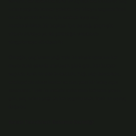
sembol, her seferinde farklı bir açıdan ele alınabilir. Saç
bakım yağı da benzer şekilde, her bireyin saçında farklı
bir etki yaratır. Kimisi için sadece kuru saçı
nemlendirirken, bir başkası için bu yağ, geçmişin
izlerini silmeye ya da geleceğin umutlarını
simgelemeye dönüşebilir.
Örneğin, saç bakım yağı tıpkı bir klasik romanın her
okuru farklı şekilde etkileyen gücü gibi, her bireyin
saçında farklı bir etki bırakabilir. Yağ, saçı beslerken,
edebiyat da okuru besler ve ona yeni bir bakış açısı
kazandırır. Tıpkı bir metnin anlamının katmanlı yapısı
gibi, saç bakım yağı da her uygulamada farklı bir sonuç
doğurur.
Anlatı Teknikleri: Bakımın Derinliği