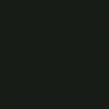
Yağ, sadece saçı beslemekle kalmaz, aynı zamanda
saçın üzerinden dokunan her parmak ucu, bir
karakterin içsel çatışmasını, bir temanın derinliğini veya
bir sembolün gücünü taşır. Bu yazıda, saç bakım
yağına dair edebiyat perspektifinden bir çözümleme
sunulacak, metinler arası ilişkiler ve sembolizm
üzerinden saç bakımının anlam katmanlarına inilecektir.
Islak Saç ve Başlangıç Noktası: Bir Temsilin
Altyapısı
Birçok metin, başlangıç noktasını bir yenilik olarak
sunar. Islak saç, tam da bu başlangıcın sembolüdür:
Henüz şekil almamış, doğallığı içinde barındıran bir
yapı. Islak saç üzerine uygulanan bakım yağı, tıpkı bir
romanın başında yer alan ilk cümle gibi, saçı
şekillendiren ve ona anlam kazandıran bir araçtır. Saç,