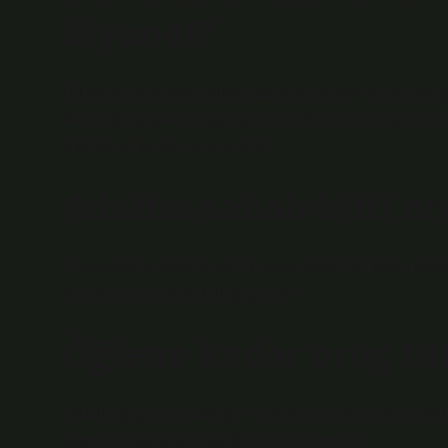
diyanet?
Bu anlamda İmsak, oruca başlama zamanı anlamına gel
Kerim’de şu şekilde açıklanmıştır: “(Ramazan gecelerin
edebilene kadar yiyin ve için.”
Adetim sabah bitti oru
Cevap Metni. Allah’a hamd olsun. Adetli bir kadın şafa
temizlenirse bile orucu geçerlidir.
Öğlene kadar oruç tu
Orucun geçerli olması için “oruca niyet etmek ve oruc
uyumak oruçlunun sağlığına zarar vermez.