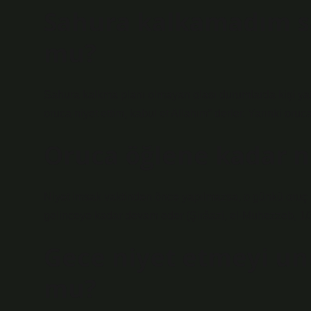
Sahura kalkamadım s
mu?
Sahura kalkma planı olmayan olası durumlarda kişi yatma
oruca niyet ettim, kabul et Allahım” derler. Yarınki oruca
Oruca öğlene kadar ni
Niyet imsak vaktinden önce yapılmazsa, o günkü oruç 
gelinceye kadar devam eder (Şirâazi, el-Muhezzeb, 1/
Gece niyet etmeyi u
mu?