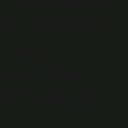
ti ne zaman biter?
, güneşin batması ile ertesi günkü zirve vakti arasındaki
lan niyetin geçerli olması için, o zamandan itibaren hiçbir şey
erekir.
et edilir?
 oruç tutmaya niyet ediyorum” diye kesin niyet yeterlidir. Ancak,
rucu için” diye ilan etmek daha faziletlidir.
dar bozulabilir mi?
oruçların niyetini bilerek öğle vaktine kadar ertelemekte bir