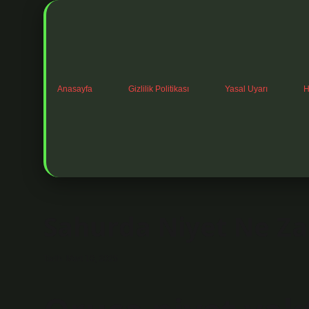
Anasayfa
Gizlilik Politikası
Yasal Uyarı
H
Sahurda Niyet Ne Za
Tarih: Mart 10, 2025