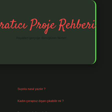
ratıcı Proje Rehberi
Hayalleri gerçeğe dönüştüren fikirler!
Sidebar
ilbet mobil giriş
ilbet giriş
piabella giriş adr
Son Yazılar
Suyolu nasıl yazılır ?
Ağustos 8, 2026
Kadın çorapsız dışarı çıkabilir mi ?
Ağustos 7, 2026