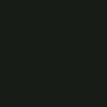
iftardan hemen önce orucunuzu bozabilirsiniz. Adetiniz
orucu bozar mı?
Sabah ezanından sonra
olur mu?
Ramazan ayı yaklaşırken, ezandan sonra niyet edilip
biridir. Diyanet İşleri Başkanlığı da oruçluyken sahu
niyetlerini ifade etmelerinde bir sakınca olmadığını teyit 
İmsak vakti geçtikten
oruç kabul olur mu?
Çoğu âlim, bir kişinin orucunun bozulduğunu ve bunun y