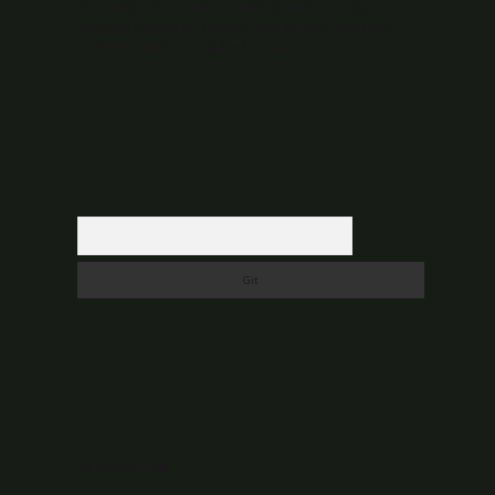
düşündüğünüz içerikleri,
backlinkpanelicomtr@gmail.com
adresine bildirmeniz halinde, ilgili içerikler yasal süre
içerisinde sitemizden kaldırılacaktır.
Arama
Son yorumlar