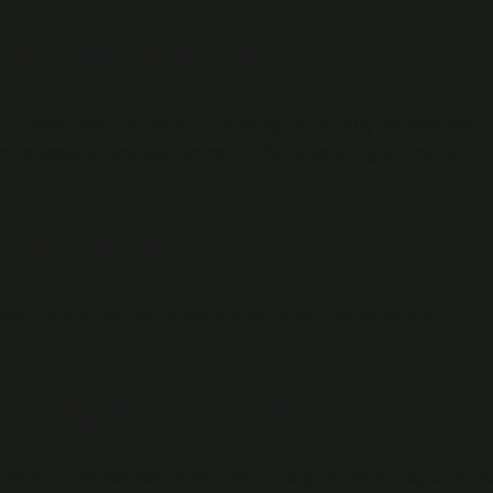
 bozulursa ne olur?
. Ancak, böyle bir mazereti olmadığı halde oruç tutmaya niyet
na kadar bir şey yiyip içemez. Diğer oruçlular gibi hiçbir şey
 niyet edilir?
Nafile oruca niyet ise güneşin zeval vaktine kadar yapılabilir
et olmak orucu bozar mı?
alısınız. Bu noktada zaman önemli değildir; sabah, öğlen veya