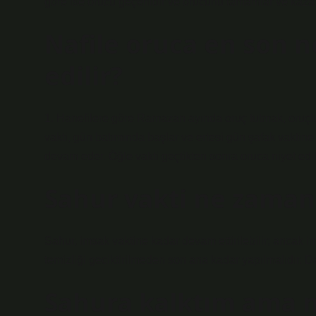
göre ise orucu geçerlidir ve orucunu tamamlar ve kaz
Nafile oruca en son 
edilir?
1. Hanefilere göre Ramazan ayında oruç tutmak, oruçlu
vakti, gün batımında başlar ve ertesi gün şafak vakti
devam eder. Öğle vakti geçtikten sonra oruca niyet ed
Sahur vakti ne zaman
Sahur, imsak vaktine kadar devam ettirilebilir; ancak i
temizliği geciktirilmeden son ana kadar yapılmalıdır. 
Sahura kalktım ama 