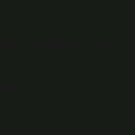
 orucu tutmak geçerli değildir. Niyeti kalben ifade etmek ve oruç
ikte, bu niyeti dille de ifade etmek gerekir. Ancak sahurda oruç
lir.”
yen oruç tutulur mu?
utmak geçersizdir. Niyetin kalpten söylenmesi yeterli olsa da dil
da niyet sayılır.
getirilir mi?
mun oruca başlamadan önce meydana gelmesi veya orucu
ç esnasında meydana gelmesi fark etmez.
adar yemek yenir