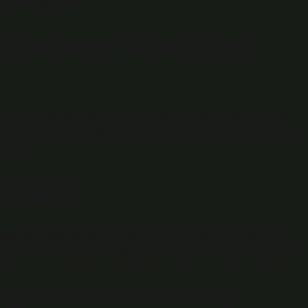
a etmesi gerekmez.
ne zamana kadar niyet
 olarak oruç tutmak ve nezr-i muayyen oruç tutmak için niyet
ne veya öğle namazı vaktinin girmesinden hemen öncesine kadar
ilemez.
 biter?
msak vakti yaklaşınca, yemek ve içmek bırakılmalı, ağız ve diş
Daha sonra sabah ezanı okununca namaz ve ibadetler yapılabilir.
niyet etmedim oruç