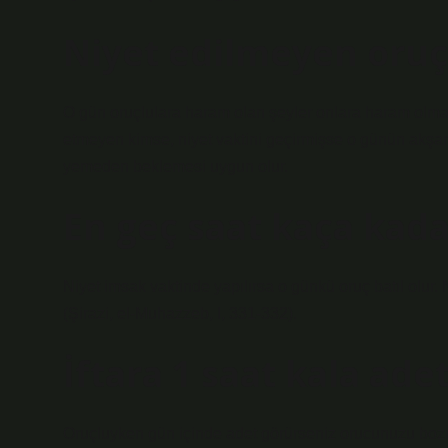
Niyet edilmeyen oruç
O gün oruçlulara haram olan şeyler onlara haram olmaz
etmeyen kimse, niyet vaktini geçirmişse o günün akşamı
yemeden beklemesi uygun olur.
En geç saat kaça kadar
Niyet imsak vaktinde yapılırsa o günkü oruç batıl olur. 
(Şirazi, el-Muhazzeb, I, 331-332).
İftara 1 saat kala ad
Oruçluyken gün içinde adet görürseniz orucunuzu bozm