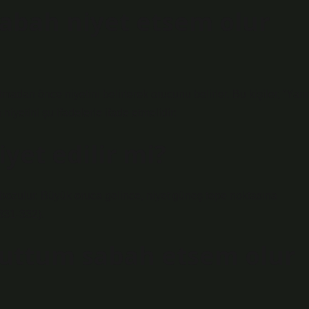
abah niyet etsem olur
dan önce niyetini belirterek orucunu belirler. Bu kişiler, “Yarı
 niyetini şu ifadelerle ifade etmelidir:
yet edilir mi?
bozulur. Büyük oruca gelince, niyet güneş tepe noktasına
331-332).
nuttum sabah etsem olur