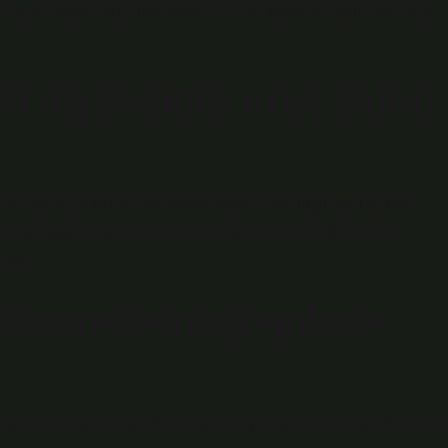
 bitene kadar oruç tutamazsınız. Göz, kulak ve burun damlaları
 niyet edilir oruç kabul
 edilmeyeceği Müslüman vatandaşların sorduğu sorulardan
ra kalkamayan veya kalkmak istemeyen kişilerin daha sonra
etti.
 sonra sahur yapılırsa
erine bir gün oruç tutması gerektiğini savunur. Diğer âlimlere