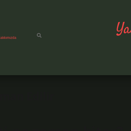
Ya
akkımızda
man Edilir