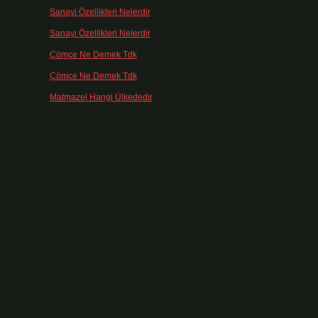
Sanayi Özellikleri Nelerdir
için
admin
Sanayi Özellikleri Nelerdir
için
Ağa
Çömçe Ne Demek Tdk
için
admin
Çömçe Ne Demek Tdk
için
Filiz
Matmazel Hangi Ülkededir
için
admin