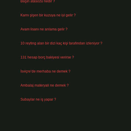
Başın atasözü nedir ?
Ağustos 6, 2026
Karnı şişen bir kuzuya ne iyi gelir ?
Ağustos 5, 2026
Avam lisanı ne anlama gelir ?
Ağustos 4, 2026
10 reyting alan bir dizi kaç kişi tarafından izleniyor ?
Ağustos 3, 2026
131 hesap borç bakiyesi verirse ?
Ağustos 3, 2026
İsviçre’de merhaba ne demek ?
Temmuz 30, 2026
Ambalaj materyali ne demek ?
Temmuz 29, 2026
Subaylar ne iş yapar ?
Temmuz 28, 2026