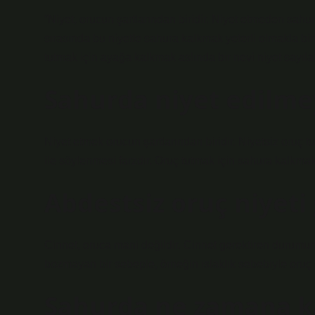
“Niyet, orucun şartlarından biridir. Niyet etmeden sahur
sırasında bu niyetle sahura kalkmak yeterli olmakla birl
tutmak için ayağa kalkmak aslında bir nevi niyet sayılabi
Sahurda niyet edilme
Niyet etmek orucun şartlarından biridir. Niyetsiz oruç t
ile söylenmesi farzdır. Oruç tutmak için sahura kalkmak 
Abdestsiz oruç niyeti 
Cinnet, oruca mani değildir. Cinnet gerektiren duru
bozmayan bir sebeple, örneğin ıslaklık sebebiyle oru
Sahurda ne zamana k