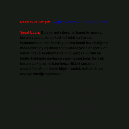
Reklam ve İletişim:
Skype: live:.cid.575569c608265c69
Yasal Uyarı:
Bu internet sitesi, herhangi bir marka,
kurum veya şahıs şirketi ile hiçbir bağlantısı
bulunmamaktadır. Sitede yalnızca kendi hazırladığımız
makaleler paylaşılmaktadır. Burada yer alan içerikler
haber niteliği taşımamakta olup, gerçek kurum ve
kişiler hakkında paylaşım yapılmamaktadır. Gerçek
kurum ve kişiler ile isim benzerlikleri tamamen
tesadüfidir. Sitemizdeki bilgiler taslak halindedir ve
tavsiye niteliği taşımazlar.
Sitemiz, 5651 Sayılı Kanun gereğince Bilgi Teknolojileri
ve İletişim Kurumu (BTK) tarafından onaylanmış bir Yer
Sağlayıcı olarak hizmet vermektedir. Bu nedenle, sitedeki
içerikleri proaktif olarak denetleme veya araştırma
yükümlülüğümüz bulunmamaktadır. Ancak, üyelerimiz
yazdıkları içeriklerin sorumluluğunu taşımakta olup, siteye
üye olarak bu sorumluluğu kabul etmiş sayılırlar.
Hukuka ve yasal düzenlemelere aykırı olduğunu