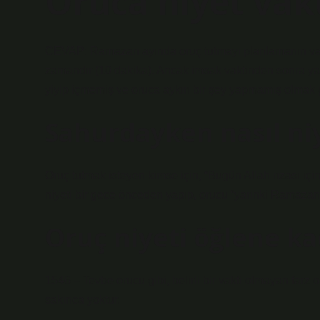
Oruca niyet vak
CEVAP: Ramazan ayında oruç tutmayı planlamanın vakti
zamandır (10 dakika). Ancak imsak vaktinden sonra yapı
yiyip içmemiş ve oruca aykırı bir şey yapmamış olmak g
Sahurdayken nasıl niy
Oruç tutmak isteyen kimse için, “Bugün Allah rızası için
niyeti bir gece önceden yapıp, orucu “yarınki Ramazan o
Oruç niyeti öğlene ka
1546 – ​​Tevbe orucu gibi, belirli bir vakti olmayan farz 
sakınca yoktur.