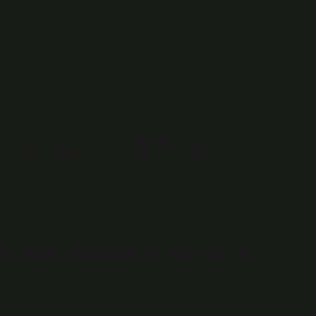
ir. Oruca ne zaman başlanıp ne zaman bitirileceği Kuran-ı
de) şafak vaktinin aydınlığını gecenin karanlığından ayırt
ca niyet edilir mi?
ktan önce temizlenirse oruç tutmak ister. Şafaktan sonra
tmak kabul olur mu?
u bozan şeylerden kaçınmak” gerekir. Gün içinde az veya çok