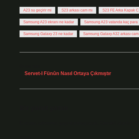
A23 su geçirir mi
S23 arkası cam mı
S23 FE Arka Kapak 
Samsung A23 ekranı ne kadar
Samsung A23 vatanda kaç para
Samsung Galaxy 23 ne kadar
Samsung Galaxy A32 arkası cam
Önceki Yazı
Servet-I Fünûn Nasıl Ortaya Çıkmıştır
Bir yanıt yazın
E-posta adresiniz yayınlanmayacak.
Gerekli alanlar
*
i
Yorum