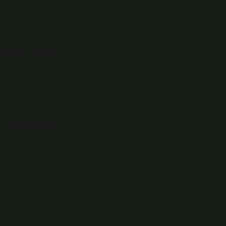
cam mı?
malzemesi ile donatılmıştır ve S22+ en yeni Corning® Gorilla
, bu malzemeden yapılmış dayanıklı bir cam içerir.
e kadar?
 fazla olanıdır.
nıklı sertifika içermediğini fark eden en büyük kusurlardan biri.