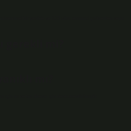
emmel bir şekilde ve S23 ultra lensinizi çiziklerden veya
u gerekli mi?
anıklı mı?
in su ve toz direnci için derecelendirilmiştir.