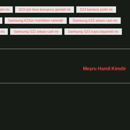
Cam mı
S23 için lens koruyucu gerekli mi
S23 kamera çizilir mi
Samsung A23ün özellikleri nelerdir
Samsung A25 arkası cam mı
 mı
Samsung S22 arkası cam mı
Samsung S23 suya dayanıklı mı
Sonraki Yaz
Meşru Hamil Kimdir
le işaretlenmişlerdir