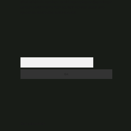
düşündüğünüz içerikleri,
backlinkpanelicomtr@gmail.com
adresine bildirmeniz halinde, ilgili içerikler yasal süre
içerisinde sitemizden kaldırılacaktır.
Arama
Son yorumlar