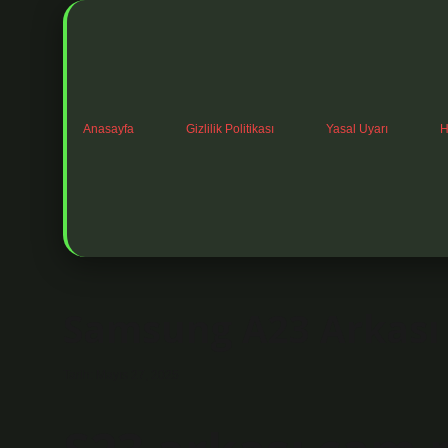
Anasayfa
Gizlilik Politikası
Yasal Uyarı
H
Samsung A23 Arkası
Tarih: Mayıs 27, 2025