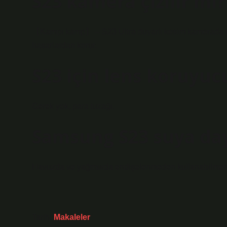
S23 kamera çizilir mi?
【Kampı kamp】 – S23 Ultra duyarlı kesim kamerada mük
hasarlardan korur.
S23 için lens koruyuc
Gerek yok, para tuzağı.
Samsung S23 suya day
Havuzda ve yağmurda endişelenmeden kullanabilmeniz iç
Tarih:
Makaleler