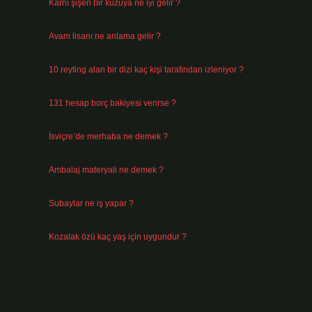
Karnı şişen bir kuzuya ne iyi gelir ?
Ağustos 5, 2026
Avam lisanı ne anlama gelir ?
Ağustos 4, 2026
10 reyting alan bir dizi kaç kişi tarafından izleniyor ?
Ağustos 3, 2026
131 hesap borç bakiyesi verirse ?
Ağustos 3, 2026
İsviçre’de merhaba ne demek ?
Temmuz 30, 2026
Ambalaj materyali ne demek ?
Temmuz 29, 2026
Subaylar ne iş yapar ?
Temmuz 28, 2026
Kozalak özü kaç yaş için uygundur ?
Temmuz 26, 2026