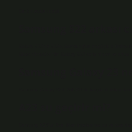
Sırt bir bardak değil.
Samsung S22 arkası 
Galaxy S22 ve S22+, Samsung’un en güçlü alüminyum 
Glass Victus®+ ‘dır. Galaxy S22 serisinin ön ve arkası
Samsung Galaxy 23 n
Samsung Galaxy S23, 256 GB ile karşılaştırıldığında en
A23 su geçirir mi?
Samsung A23’ün özellikleri incelenirse, su ve toza daya