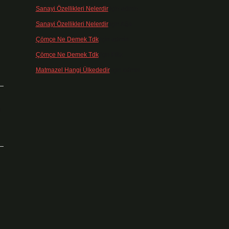
Sanayi Özellikleri Nelerdir
için
admin
Sanayi Özellikleri Nelerdir
için
Ağa
Çömçe Ne Demek Tdk
için
admin
Çömçe Ne Demek Tdk
için
Filiz
Matmazel Hangi Ülkededir
için
admin
ı