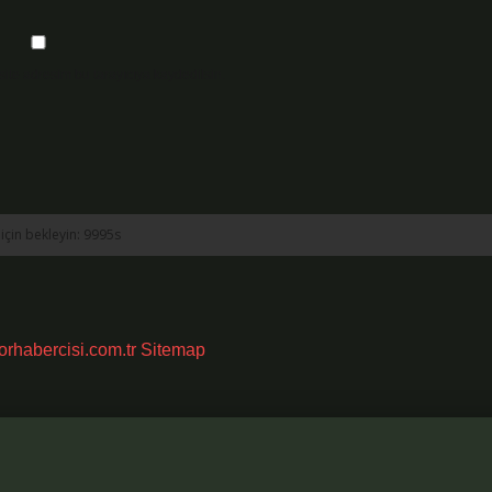
ite adresim bu tarayıcıya kaydedilsin.
porhabercisi.com.tr
Sitemap