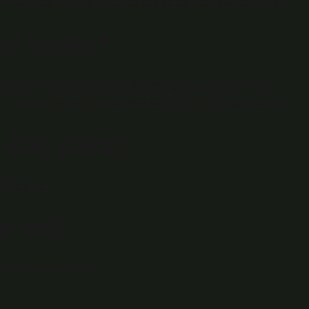
 hareketlilik kullanırken en çok gerekli noktalardan biridir.
ne kadar?
ch (Orijinal) Samsungz Samsung Galaxy A23 (Orijinal)
reen -Touch (Orijinal Kod M315F) LCD ile karşılaştırılır.
 kaç para?
teklifleri.
m mı?
fından korunmaktadır.