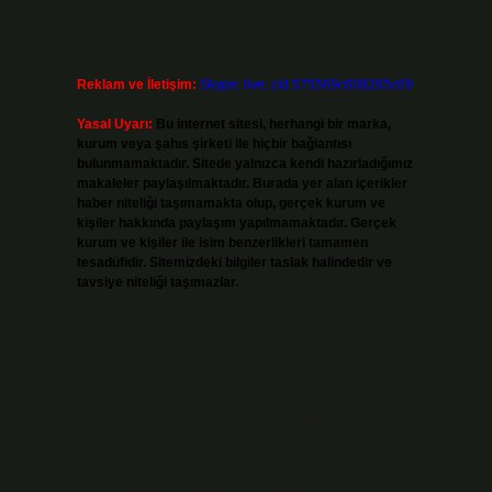
Reklam ve İletişim:
Skype: live:.cid.575569c608265c69
Yasal Uyarı:
Bu internet sitesi, herhangi bir marka,
kurum veya şahıs şirketi ile hiçbir bağlantısı
bulunmamaktadır. Sitede yalnızca kendi hazırladığımız
makaleler paylaşılmaktadır. Burada yer alan içerikler
haber niteliği taşımamakta olup, gerçek kurum ve
kişiler hakkında paylaşım yapılmamaktadır. Gerçek
kurum ve kişiler ile isim benzerlikleri tamamen
tesadüfidir. Sitemizdeki bilgiler taslak halindedir ve
tavsiye niteliği taşımazlar.
Sitemiz, 5651 Sayılı Kanun gereğince Bilgi Teknolojileri
ve İletişim Kurumu (BTK) tarafından onaylanmış bir Yer
Sağlayıcı olarak hizmet vermektedir. Bu nedenle, sitedeki
içerikleri proaktif olarak denetleme veya araştırma
yükümlülüğümüz bulunmamaktadır. Ancak, üyelerimiz
yazdıkları içeriklerin sorumluluğunu taşımakta olup, siteye
üye olarak bu sorumluluğu kabul etmiş sayılırlar.
Hukuka ve yasal düzenlemelere aykırı olduğunu