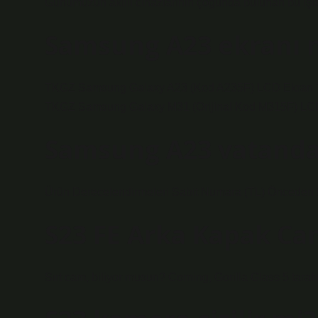
Günümüzün akıllı cihazlarının çoğunda bulunan bu işlev,
Samsung A23 ekranı 
TKGZ Samsung Galaxy A23 (Kod A235F) LCD Ekran Tou
TKGZ Samsung Galaxy M31 (Orijinal Kod M315F) LCD -Sc
Samsung A23 vatanda
Ürün Derecelendirmeleri Sabit Numara (TL) Önceden 55 
S23 FE Arka Kapak Ca
Sırt cam, biliyor musun? Corning, Gorilla Glass 5 tara