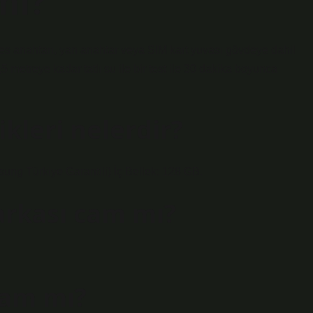
mı?
es anahtarı, yan anahtar veya SIM kart yuvası gövdeye dahil
1,5 metreye kadar tatlı su ile bir test ile 30 dakika boyunca
kleri nelerdir?
 Türkiye Garantili) İç Bellek: 128 GB.
arkası cam mı?
cam mı?