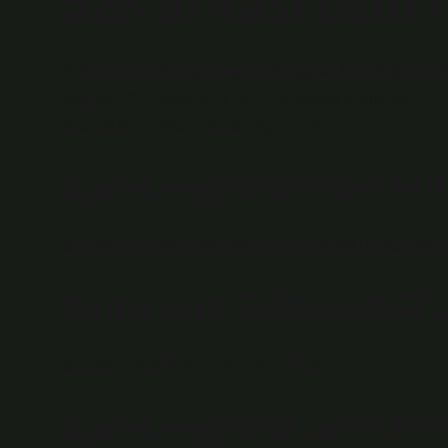
S23 arkası cam 
** Kamera LAS arka pencere detayına dahil değildir. S
değildir. *** Galaxy S23 Fe, IP68 olarak sınıflandırılır. 
laboratuvar testleri altında ölçülmüştür.
Samsung A23’ün özelli
Samsung Galaxy A23 128 GB 4 GB RAM Beyaz (Samsung
Samsung Galaxy A32 
Samsung A32 Teknik Özellikler Ekran: 6.
Samsung A25 arkası 