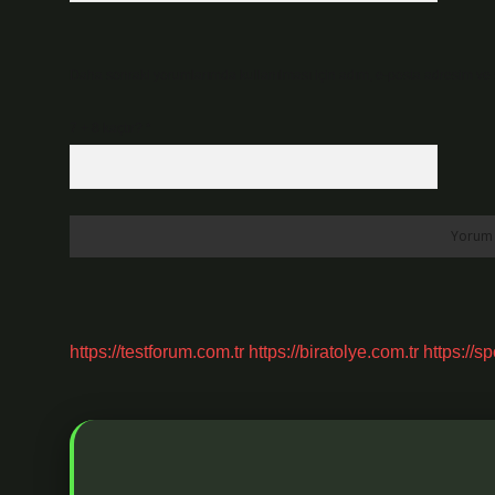
Daha sonraki yorumlarımda kullanılması için adım, e-posta adresim ve s
7 + 8 kaçtır?
*
https://testforum.com.tr
https://biratolye.com.tr
https://s