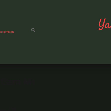
Ya
akkımızda
 Cam Mı