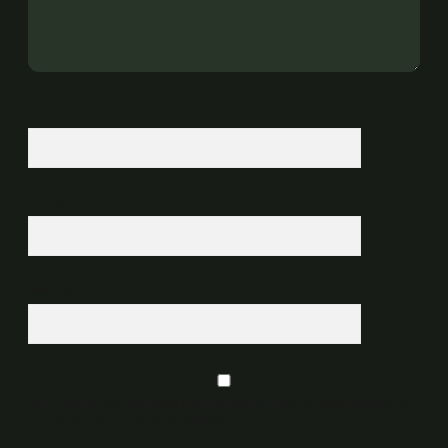
İsim*
E-Posta*
Web Sitesi
Daha sonraki yorumlarımda kullanılması için adım, e-posta adresim ve
site adresim bu tarayıcıya kaydedilsin.