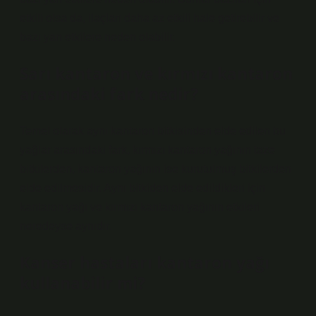
etkili olsa da, ilaçları daha az etkili hale getirebilir ve
bazı yan etkilere neden olabilir.
Sarı kantaron ve kırmızı kantaron
arasındaki fark nedir?
Temel olarak aynı kantaron bitkisinden elde edilen bu
yağlar arasındaki fark, kırmızı kantaron yağının taze
bitkilerden, kantaron yağının ise kurutulmuş bitkilerden
elde edilmesidir. Aynı bitkiden elde edildikleri için
kantaron yağı ve kırmızı kantaron yağının etkileri
neredeyse aynıdır.
Kanser hastaları kantaron yağı
kullanabilir mi?