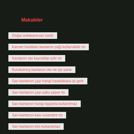
Tarih:
Makaleler
Doğal antidepresan nedir
Kanser hastaları kantaron yağı kullanabilir mi
Kantaron otu kaynatılıp içilir mi
Kurutulmuş kantaron otu ne işe yarar
Sarı kantaron çayı hangi hastalıklara iyi gelir
Sarı kantaron çayı uyku yapar mı
Sarı kantaron hangi ilaçlarla kullanılmaz
Sarı kantaron kanı sulandırır mı
Sarı kantaron kim kullanamaz