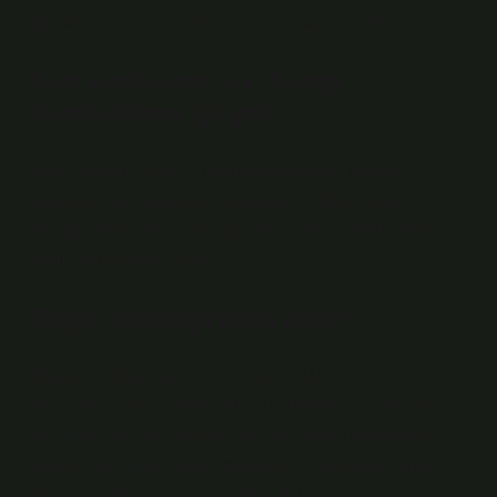
bardak çay içilir, yemekten önce 2 saat beklenir.
Sarı kantaron çayı hangi
hastalıklara iyi gelir?
Sarı kantaron çayının faydaları nelerdir? Kronik
hastalığı olan kişilerde sakinleştirici etkisi vardır.
Akciğer hastalıklarında ağrı kesici etkisi vardır. İdrar
yolu sorunlarına iyi gelir.
Doğal antidepresan nedir?
Doğal antidepresanlar arasında SAM-e, St. John’s wort
ve omega-3 yağ asitleri bulunur. Bunlar bazıları için
etkili olsa da, ilaçları daha az etkili hale getirebilir ve
SAM-e, St. John’s wort ve omega-3 yağ asitleri gibi
bazı yan etkilere neden olabilir. Bunlar bazıları için