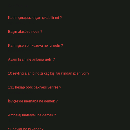
Son Yazılar
Kadın çorapsız dışarı çıkabilir mi ?
Ağustos 7, 2026
Başın atasözü nedir ?
Ağustos 6, 2026
Karnı şişen bir kuzuya ne iyi gelir ?
Ağustos 5, 2026
Avam lisanı ne anlama gelir ?
Ağustos 4, 2026
10 reyting alan bir dizi kaç kişi tarafından izleniyor ?
Ağustos 3, 2026
131 hesap borç bakiyesi verirse ?
Ağustos 3, 2026
İsviçre’de merhaba ne demek ?
Temmuz 30, 2026
Ambalaj materyali ne demek ?
Temmuz 29, 2026
Subaylar ne iş yapar ?