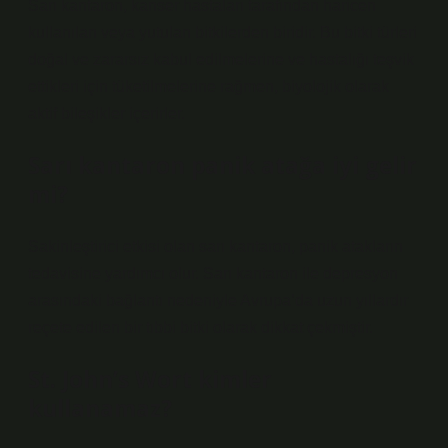
Sarı kantaron, kanser hastaları tarafından haricen
kullanılan veya yutulan bitkilerden biridir. Bu bitki türleri
doğal ve zararsız kabul edilmelerine ve hastalığı teşvik
ettikleri için tüketilmelerine rağmen, biyolojik olarak
aktif bileşikler içerirler.
Sarı kantaron panik atağa iyi gelir
mi?
Sakinleştirici etkisi olan sarı kantaron, panik atakların
tedavisine yardımcı olur. Sarı kantaron ile depresyon
arasındaki bağlantı nedeniyle Avrupa’da uzun yıllardır
reçete edilen bir tıbbi bitki olarak dikkat çekmiştir.
St. John’s Wort kimler
kullanamaz?