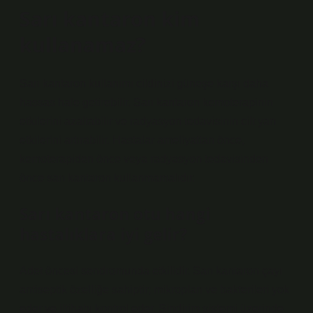
Sarı kantaron kim
kullanamaz?
Sarı kantaron kullanımı cildinizi güneşe karşı daha
hassas hale getirebilir. Sarı kantaron kemoterapinin
etkilerini azaltabilir ve radyasyon tedavisinin cilt yan
etkilerini artırabilir. Hastalar ameliyattan önce,
kemoterapiden önce veya radyasyon tedavisinden
önce sarı kantaron kullanmamalıdır.
Sarı kantaron otu hangi
hastalıklara iyi gelir?
Adet öncesi sendromunda etkilidir. Sarı kantaron çayı
antiseptik özelliğe sahiptir; mikropları ve bakterileri yok
eder ve iltihabı kontrol eder. Sindirim sistemi üzerinde