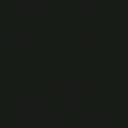
Sorunlarla daha kolay başa çıkmanıza yardımcı olur.
Ayrıca, St. John’s wort çayı, idrar söktürücü etkisi
sayesinde adet kramplarını hafifletir.
Vajina içine kantaron yağı sürülür
mü?
Sarı kantaron yağı, vajinal mantar enfeksiyonunu tedavi
etmek için kullanılan bitkisel çözümlerden biridir.
Kantaron otu kaynatılıp içilir mi?
Kurutulmuş sarı kantaron 4 litre suya konulup 2 litre
kalana kadar kaynatılır. Süzüldükten sonra cam
kavanoza konulup bir gece dışarıda (evinizin dışında,
balkonda, pencere kenarında vs.) bekletilir. Daha sonra
buzdolabına koyulur, aç karnına sabah ve akşam yarım