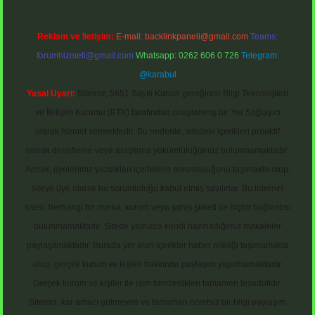
Reklam ve İletişim:
E-mail:
backlinkpaneli@gmail.com
Teams:
forumhizmeti@gmail.com
Whatsapp: 0262 606 0 726
Telegram:
@karabul
Yasal Uyarı:
Sitemiz, 5651 Sayılı Kanun gereğince Bilgi Teknolojileri
ve İletişim Kurumu (BTK) tarafından onaylanmış bir Yer Sağlayıcı
olarak hizmet vermektedir. Bu nedenle, sitedeki içerikleri proaktif
olarak denetleme veya araştırma yükümlülüğümüz bulunmamaktadır.
Ancak, üyelerimiz yazdıkları içeriklerin sorumluluğunu taşımakta olup,
siteye üye olarak bu sorumluluğu kabul etmiş sayılırlar. Bu internet
sitesi, herhangi bir marka, kurum veya şahıs şirketi ile hiçbir bağlantısı
bulunmamaktadır. Sitede yalnızca kendi hazırladığımız makaleler
paylaşılmaktadır. Burada yer alan içerikler haber niteliği taşımamakta
olup, gerçek kurum ve kişiler hakkında paylaşım yapılmamaktadır.
Gerçek kurum ve kişiler ile isim benzerlikleri tamamen tesadüfidir.
Sitemiz, kar amacı gütmeyen ve tamamen ücretsiz bir bilgi paylaşım