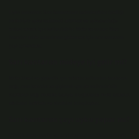
Uyku sorunları: Sarı kantaronun sakinleştirici özelliği
nedeniyle uyku kalitesini artırmak ve uykusuzluğu
tedavi etmek için kullanılabilir. Mide sorunları: Bazı
insanlar mide sorunlarını gidermek için sarı kantaron
çayı içmektedir.
Sarı kantaron mideye iyi gelir mi?
Mide ülseri ve şişkinlik için sıklıkla kullanılan kantaron
yağı, akut kabızlık ve şişkinlik için de kullanılabilir.
Kantaron yağı midede bariyer oluşturarak mide asidinin
etkilerini hafifletir ve sindirimi kolaylaştırır.
Sarı kantaron çayı uyku yapar mı?
Günlük stresi azaltır ve sakinleştirici bir etkiye sahiptir.