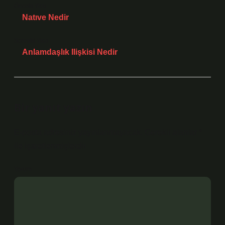
Önceki Yazı
Natıve Nedir
Sonraki Yazı
Anlamdaşlık Ilişkisi Nedir
Bir yanıt yazın
E-posta adresiniz yayınlanmayacak.
Gerekli alanlar
*
ile işaretlenmişlerdir
Yorum