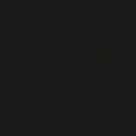
St. John’s wort, depresyon tedavisinde kullanılan
ilaçlarla birlikte alınmamalıdır. Birlikte alındığında mide
bulantısı, kusma, huzursuzluk, kafa karışıklığı ve kas
seğirmesi meydana gelebilir. Yüksek tansiyonu olan
kişilerin St. John’s wort’u depresyon tedavisinde
kullanması güvenli değildir.
Sarı kantaron yağı ne işe yarar
Saraçoğlu?
En hızlı hücre yenileyicilerden biridir. Kanamayı
azaltmaya yardımcı olan bu yağ, ani kan kaybı gibi
durumlarda büyük yardımcıdır. Soğuk el ve ayaklar için
de kullanılan sarı kantaron yağı, demir eksikliğinden
kaynaklanan soğuk algınlığını giderir ve vücut ısısını
artırır. Varisli damarlarla savaşır.