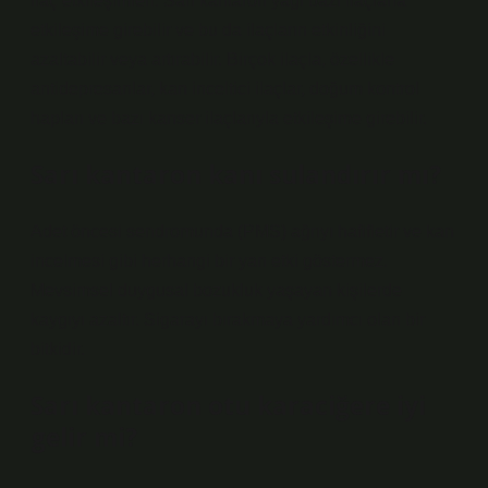
İlaç etkileşimleri: Sarı kantaron yağı bazı ilaçlarla
etkileşime girebilir ve bu da ilaçların etkinliğini
azaltabilir veya artırabilir. Birçok ilaçla, özellikle
antidepresanlar, kan inceltici ilaçlar, doğum kontrol
hapları ve bazı kanser ilaçlarıyla etkileşime girebilir.
Sarı kantaron kanı sulandırır mı?
Adet öncesi sendromunda (PMS) ağrıyı hafifletir ve kan
incelmesi gibi herhangi bir yan etki göstermez.
Mevsimsel duygusal bozukluk yaşayan kişilerde
kaygıyı azaltır. Sigarayı bırakmaya yardımcı olan bir
bitkidir.
Sarı kantaron otu karaciğere iyi
gelir mi?