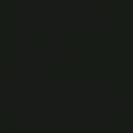
Sarı kantaron yağı yara iyileştirici ve ağrı kesici etkiye
sahiptir ve akciğer, mide, bağırsak, böbrek ve idrar
yollarının kronik hastalıklarında kullanılır. Sarı kantaron
yağı ayrıca soğuk algınlığı, diyabet, ülser, mide ve
bağırsak şikayetleri, karaciğer, sarılık ve safra yolu
şikayetlerine karşı da etkilidir.
Sarı kantaron otu nasıl
tüketilmeli?
Sarı kantaron en yaygın olarak çay olarak kullanılır.
Sarı kantaron ayrıca kapsül olarak da kullanılır. Sarı
kantaron tabletleri ve sarı kantaron kremi yaygın olarak
bulunur ve genellikle eczanelerde bulunur.
Kurutulmuş kantaron otu ne işe
yarar?