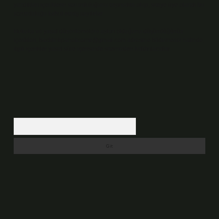
yazdıkları içeriklerin sorumluluğunu taşımakta olup, siteye üye olarak bu
sorumluluğu kabul etmiş sayılırlar.
Hukuka ve yasal düzenlemelere aykırı olduğunu düşündüğünüz
içerikleri,
backlinkpanelicomtr@gmail.com
adresine bildirmeniz halinde,
ilgili içerikler yasal süre içerisinde sitemizden kaldırılacaktır.
Arama