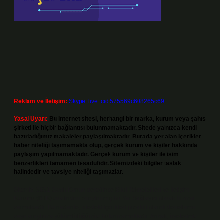
Reklam ve İletişim:
Skype: live:.cid.575569c608265c69
Yasal Uyarı:
Bu internet sitesi, herhangi bir marka, kurum veya şahıs
şirketi ile hiçbir bağlantısı bulunmamaktadır. Sitede yalnızca kendi
hazırladığımız makaleler paylaşılmaktadır. Burada yer alan içerikler
haber niteliği taşımamakta olup, gerçek kurum ve kişiler hakkında
paylaşım yapılmamaktadır. Gerçek kurum ve kişiler ile isim
benzerlikleri tamamen tesadüfidir. Sitemizdeki bilgiler taslak
halindedir ve tavsiye niteliği taşımazlar.
Sitemiz, 5651 Sayılı Kanun gereğince Bilgi Teknolojileri ve İletişim
Kurumu (BTK) tarafından onaylanmış bir Yer Sağlayıcı olarak hizmet
vermektedir. Bu nedenle, sitedeki içerikleri proaktif olarak denetleme
veya araştırma yükümlülüğümüz bulunmamaktadır. Ancak, üyelerimiz