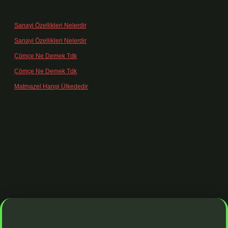
Son yorumlar
Sanayi Özellikleri Nelerdir
için
admin
Sanayi Özellikleri Nelerdir
için
Ağa
Çömçe Ne Demek Tdk
için
admin
Çömçe Ne Demek Tdk
için
Filiz
Matmazel Hangi Ülkededir
için
admin
resi
https://www.betexper.xyz/
betci bahis
betci giriş
https://betci.on