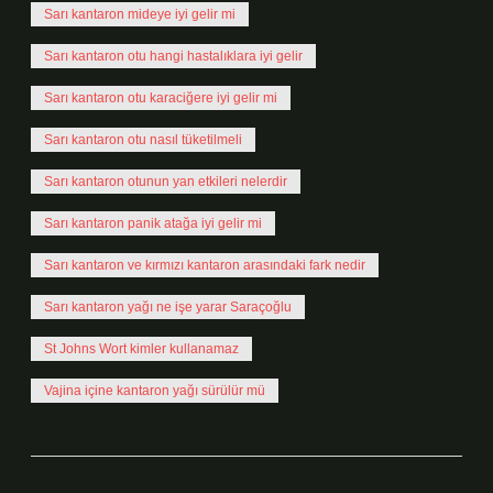
Sarı kantaron mideye iyi gelir mi
Sarı kantaron otu hangi hastalıklara iyi gelir
Sarı kantaron otu karaciğere iyi gelir mi
Sarı kantaron otu nasıl tüketilmeli
Sarı kantaron otunun yan etkileri nelerdir
Sarı kantaron panik atağa iyi gelir mi
Sarı kantaron ve kırmızı kantaron arasındaki fark nedir
Sarı kantaron yağı ne işe yarar Saraçoğlu
St Johns Wort kimler kullanamaz
Vajina içine kantaron yağı sürülür mü