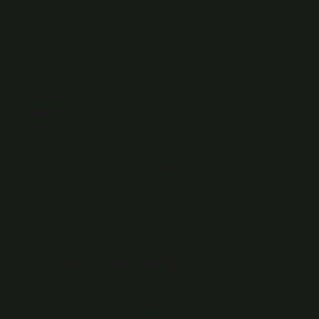
olumlu etkisi vardır. Mide ve bağırsak sağlığını korur ve
kabızlık gibi sindirim bozukluklarının tedavisinde
etkilidir.
Sarı kantaron otunun yan etkileri
nelerdir?
İlaç etkileşimlerinin yanı sıra baş dönmesi ve alerjik
reaksiyonlar gibi yan etkiler nedeniyle günlük dozaja
da dikkat edilmelidir. Bu nedenle herhangi bir
şikayetiniz varsa doktor kontrolünde kullanmanız
önemlidir.
Sarı kantaron hangi ilaçlarla
kullanılmaz?