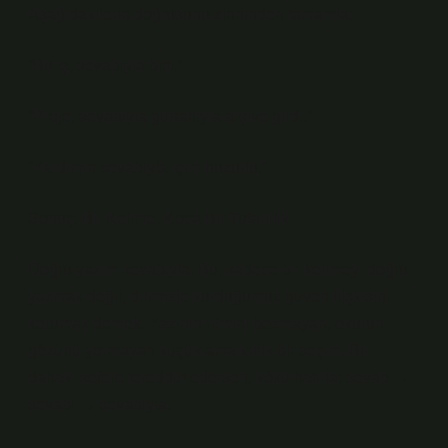
Aşağıdakilerin doğrusunu zihninden tamamla:
“Bu iş, sevabıyla bitti.”
“Proje, sevabıyla günahıyla arşive girdi.”
“Yardımın sevabıyla içim huzurlu.”
Sonuç: Bir Kelime, Koca Bir Tutarlılık
Doğru yazım sevabıyla. Bu, sadece bir kelimeyi doğru
yazmak değil; dilimizle kurduğumuz güven ilişkisini
korumak demek. Yazının ritmini bozmayan, okurun
gözünü yormayan küçük ama kritik bir seçim. Bir
dahaki sefere tereddüt edersen, kökü hatırla: sevap →
sevabı → sevabıyla.