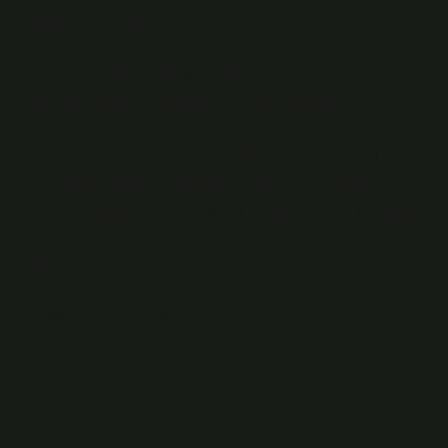
Dilimizdeki İzleri
Bazen bir kelime, gündelik dilimizin tam ortasında
yürürken ayağımıza takılan küçük bir taş gibi olur:
“sevabıyla”. Bir yerde “savabiyla” görürüz, başka bir
yerde “sevabiyla”… Derken kafalar karışır. Gel, bu
sözcüğün hikâyesini beraber çözelim. Hem doğru
yazımı netleştirelim hem de bu kelimenin nereden gelip
nereye gittiğini konuşalım—arkadaş arasında, samimi
samimi.
Kısacık Cevap: Doğru Yazım
Doğrusu: sevabıyla
Yanlışları: savabıyla, sevabiyla, sevapıyla, sevabiyla