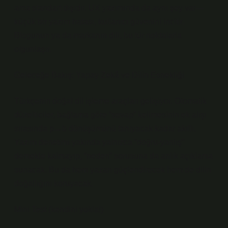
ama standart dışıdır. UX yazımında da aynı şey var—
küçük bir yazım hatası, kullanıcı güvenini incitir.
Blogunun ya da markanın dili, bu tür noktalarla
olgunlaşır.
Geleceğe Bakış: Yapay Zekâ ve Dilin Esnekliği
Türkçenin doğal dil işleme araçları gelişiyor. Otomatik
düzelticiler, bağlama göre “sevap” kelimesinin ek alışı
sırasında p→b dönüşümünü tanıyacak kadar akıllı.
Yazım denetimi yakında yalnızca “doğru-yanlış”
demekle kalmayıp, “neden” sorusuna da anlık açıklama
sunacak. Bu da hem yazarı güçlendirecek hem de dilin
doğallığını koruyacak.
Mini Test (kendini yokla!)