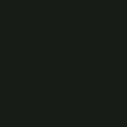
Bu kadar. Ama neden böyle? İşte asıl tatlı kısmı burada.
Neden “sevabıyla”?
“Sevap” Arapçadan geçmiş bir kelime. Sona ünlüyle
başlayan bir ek geldiğinde, Türkçedeki ünsüz
yumuşaması devreye girer: p → b.
sevap + ı → sevabı
sevabı + (y)la → sevabıyla
Aradaki y, iki ünlünün çarpışmasını engelleyen
kaynaştırma harfi. Sonuç: sevabıyla. “Sevapıyla” olmaz;
çünkü p, yumuşayıp b’ye döner. “Sevabiyla” da olmaz;
çünkü büyük ünlü uyumu burada ı’yı tercih eder.