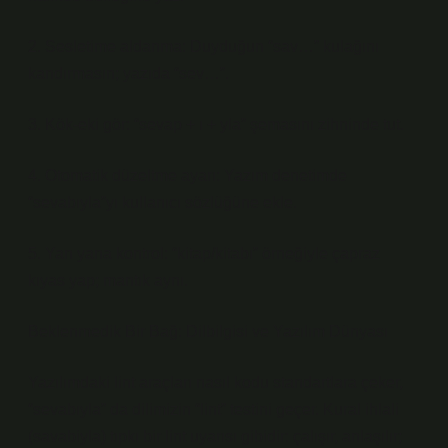
2. Sesletime aldanma: Duyduğun “sav…” kulağını
kandırmasın; yazıda “sev…”.
3. Kök-eki gör: “sevap + ı + yla” şemasını zihninde tut.
4. Otomatik düzeltme ayarı: Yazım denetimde
“sevabıyla”yı kullanıcı sözlüğüne ekle.
5. Yan yana kontrol: “kitap/kitabı” örneğiyle çapraz
kıyas yap; mantık aynı.
Beklenmedik Bir Bağ: Dilbilgisi ve Yazılım Dünyası
Yazılımdaki lint araçları nasıl kodu standartlara çeker,
“sevabıyla” da dilimizin “lint” testini geçer. Kural ihlali
(savabiyla) tıpkı bir lint uyarısı gibidir: çalışır, anlaşılır;