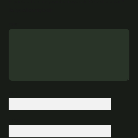
E-posta adresiniz yayınlanmayacak.
Gerekli alanlar
*
ile işaretlenmişlerdir
Yorum
İsim*
E-Posta*