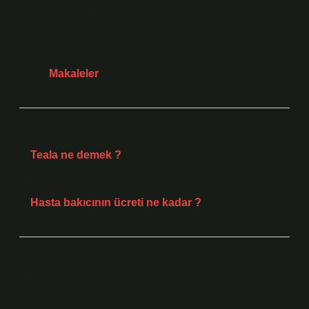
Hepsi bu—sevabıyla.
Tarih:
Makaleler
Önceki Yazı
Teala ne demek ?
Sonraki Yazı
Hasta bakıcının ücreti ne kadar ?
Bir yanıt yazın