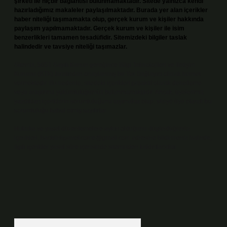
şirketi ile hiçbir bağlantısı bulunmamaktadır. Sitede yalnızca kendi
hazırladığımız makaleler paylaşılmaktadır. Burada yer alan içerikler
haber niteliği taşımamakta olup, gerçek kurum ve kişiler hakkında
paylaşım yapılmamaktadır. Gerçek kurum ve kişiler ile isim
benzerlikleri tamamen tesadüfidir. Sitemizdeki bilgiler taslak
halindedir ve tavsiye niteliği taşımazlar.
Sitemiz, 5651 Sayılı Kanun gereğince Bilgi Teknolojileri ve İletişim
Kurumu (BTK) tarafından onaylanmış bir Yer Sağlayıcı olarak hizmet
vermektedir. Bu nedenle, sitedeki içerikleri proaktif olarak denetleme
veya araştırma yükümlülüğümüz bulunmamaktadır. Ancak, üyelerimiz
yazdıkları içeriklerin sorumluluğunu taşımakta olup, siteye üye olarak bu
sorumluluğu kabul etmiş sayılırlar.
Hukuka ve yasal düzenlemelere aykırı olduğunu düşündüğünüz
içerikleri,
backlinkpanelicomtr@gmail.com
adresine bildirmeniz halinde,
ilgili içerikler yasal süre içerisinde sitemizden kaldırılacaktır.
Arama