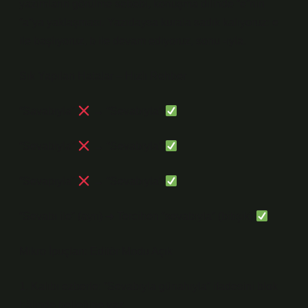
yazımların görülme sebebi, konuşma dilinde “e”nin
“a”ya yaklaşması. Yazıdaysa kurala sadık kalıyoruz: e
ile başlıyoruz, b ile devam ediyoruz, sonu -ıyla.
Sık Yapılan Hatalar – Hızlı Rehber
“Savabıyla”
→ “Sevabıyla”
“Sevabiyla”
→ “Sevabıyla”
“Sevapıyla”
→ “Sevabıyla”
“Sevabı ile” (ayrı) ➜ Tercihen “sevabıyla” (bitişik)
Mikro İpuçları: Editör Modu Açık
1. Kalıbı ezberle: “Sevabıyla günahıyla” ifadesini blok
hâlinde belleğine yaz.