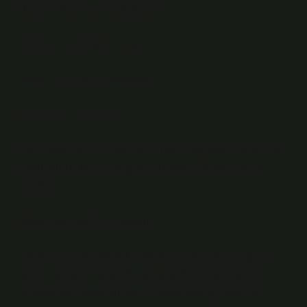
Benzer örneklerle pekiştirelim
kitap + ı → kitabı (p → b)
hitap + ı + (y)la → hitabıyla
sebep + i → sebebi
Kalıp basit: p, ç, t, k sonları ünlüyle başlayan ek alınca
çoğu durumda b, c, d, ğ’ye yumuşar. “Sevap” da bu
aileden.
Kökenine Kısa Bir Yolculuk
“Sevap”, Arapçada “ödül, karşılık” anlamlarına gelen
kökten geliyor. Türkçede yüzyıllardır “sevap-günah”
ikilisiyle yan yana kullanılır. “Sevabıyla günahıyla”