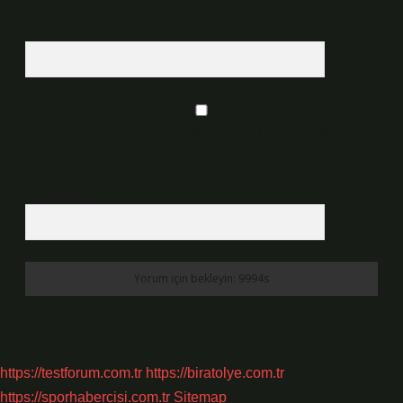
Web Sitesi
Daha sonraki yorumlarımda kullanılması için adım, e-posta adresim ve
site adresim bu tarayıcıya kaydedilsin.
7 + 8 kaçtır?
*
https://testforum.com.tr
https://biratolye.com.tr
https://sporhabercisi.com.tr
Sitemap