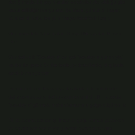
dediğimizde, bir şeyin artıları ve eksileriyle, olduğu gibi
kabul edildiğini vurgularız. Bu ifade, günlük dili aşar;
kültürel bir kabullenişi, bir hayat felsefesini taşır.
Günümüzdeki Yansımaları: Sosyal Medyadan Resmi
Dile
Gündelik dil: “Sevabıyla” en çok “sevabıyla günahıyla”
kalıbında geçer. Sohbetlerde, podcast’lerde, bloglarda
sıcak bir ton yaratır.
Resmi metinler: Hukuki ya da akademik metinlerde
daha seyrek; ama doğru yazım önemlidir. Bir raporda
“savabiyla” görmek, metnin tamamına gölge düşürebilir.
Dijital arama davranışı: İnsanlar çoğu zaman yazarken
ya da ararken sesletime güvenir. “Savabiyla” gibi