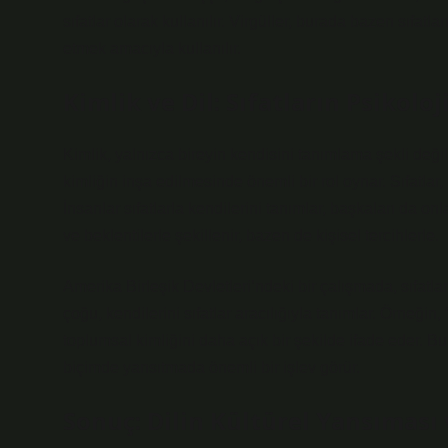
sıfatlar olarak kullanılır. Virgüller, burada bazen sıfatl
etmek amacıyla kullanılır.
Kimlik ve Dil: Sıfatların Psikolo
Kimlik, yalnızca bireyin kendisini tanımlama şekli deği
kimliğin inşa edilmesinde önemli bir rol oynar. Sıfatlar, 
İnsanlar sıfatlarla kendilerini tanımlar, başkaları da onl
ve beklentilerle şekillenir, bazen de kişisel tercihlerle.
Amerika Birleşik Devletleri’ndeki bir çalışmada, sıfatlar
çoğu, kendilerini sıfatlar aracılığıyla tanımlar. Örneğin,
toplumsal kimliğini daha açık bir şekilde ifade eder. Bura
biçimde yansıtmada önemli bir işlev görür.
Sonuç: Dilin Kültürel Yansıması 