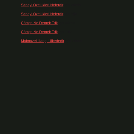
Sanayi Özellikleri Nelerdir
için
admin
Sanayi Özellikleri Nelerdir
için
Ağa
Çömçe Ne Demek Tdk
için
admin
Çömçe Ne Demek Tdk
için
Filiz
Matmazel Hangi Ülkededir
için
admin