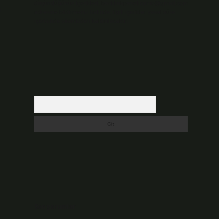
düşündüğünüz içerikleri,
backlinkpanelicomtr@gmail.com
ı
adresine bildirmeniz halinde, ilgili içerikler yasal süre
içerisinde sitemizden kaldırılacaktır.
Arama
Son yorumlar