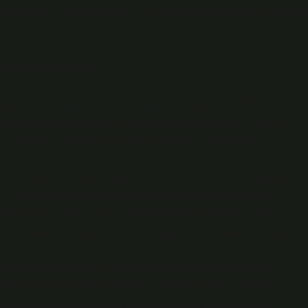
ar arasındaki virgül kullanımı, bu kimliklerin netleşmesine yardımc
n Kullanımı
ev gördüğü bir diğer alan ise ekonomik sistemlerdir. Ekonomi,
lerken, dil de bu süreçleri anlamamıza yardımcı olur. Sıfatlar ve
in ötesinde, ekonomik ilişkilerin de birer yansımasıdır.
nomik statü ve bireysel başarı sıfatlar arasında net bir şekilde
mci” gibi ifadeler, bu toplumlarda sadece kişilerin ekonomik
i de tanımlar. Ancak, daha geleneksel toplumlarda, bu tür
işiler daha çok sosyal aidiyet ve ilişkileri üzerinden tanımlanır.
esinde yaşayan yerli topluluklarla yapılan görüşmelerde,
tamlamalar yoluyla belirginleştiği gözlemlenmiştir. Örneğin,
em kişisel başarıyı hem de toplumsal kabulü yansıtan önemli