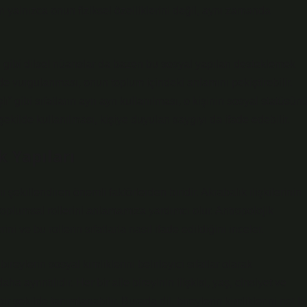
tları yalnızca onun fiziksel özelliklerini değil, aynı zamanda
 gibi dilsel nüanslar da bazen bu sosyal yapıları desteklemek
ekilde vurgulanması, onun toplum içindeki anlamını pekiştirebilir.
ı” gibi sıfatların ayrı ayrı kullanılması, o kişinin sosyal statüsün
r şekilde kullanılması, kişiye duyulan saygıyı da ifade edebilir.
k Yapıları
ı şekillendiren önemli faktörlerden biridir. Akrabalık ilişkilerinin
n toplumsal rollerini anlamamıza yardımcı olur. Antropolojik
rini ve bu rollerin sıfatlarla nasıl ifade edildiğini inceler.
reylerin sosyal kimliklerini belirleyici sıfatlar olarak
ha ayrıntılıdır. Her bir aile bireyinin ilişkisi, yaş, cinsiyet ve
ir şekilde tanımlanabilir. Burada dil, bireylerin kimliklerini net bi