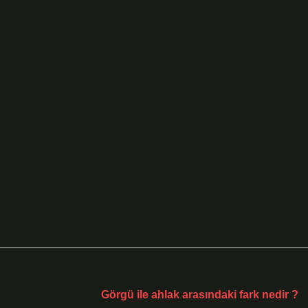
gibi gözükse de, aslında kültürel ve toplumsal bir anlam taşır.
e kimlik oluşturmayı etkileyen bir araçtır. Virgül kullanımı,
 değerleri ve kimlikleri de pekiştirir. Farklı kültürlerde sıfatları
ı zamanda kültürel bir anlayış geliştirmemize de yardımcı olur.
akış açısını değiştirebilir.
kiler, dilin ve sıfatların ötesinde bir anlam taşır. Bize, insanlığın
mini hatırlatır.
Sonraki Yaz
Görgü ile ahlak arasındaki fark nedir ?