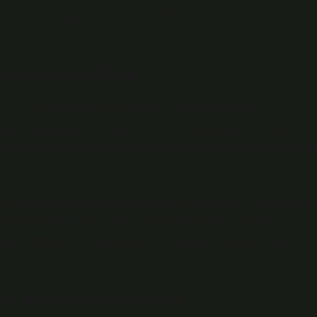
arın anlamını açığa çıkarmak için değil, toplumsal statüleri ayırt
jik ve Sosyal Rolü
l, aynı zamanda toplum tarafından nasıl görüldüğüdür. Dil,
kişinin toplumsal kimliğini ifade etmek için güçlü bir araçtır.
arı bu sıfatlarla algılar. Bu kimlik inşası bazen toplumsal normlar
ın kimlik oluşturma sürecindeki rolü incelenmiştir. Katılımcıların
 “Yapay zekâ uzmanı, kadın, siyahi” gibi ifadeler, kişinin
da sıfatların birbirinden ayrılması, bireyin kimliğini net bir
ve Gelecek Perspektifi