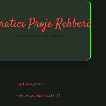
ratıcı Proje Rehberi
Hayalleri gerçeğe dönüştüren fikirler!
Sidebar
ilbet mobil giriş
ilbet giriş
piabella giriş ad
Son Yazılar
Suyolu nasıl yazılır ?
Ağustos 8, 2026
Kadın çorapsız dışarı çıkabilir mi ?
Ağustos 7, 2026