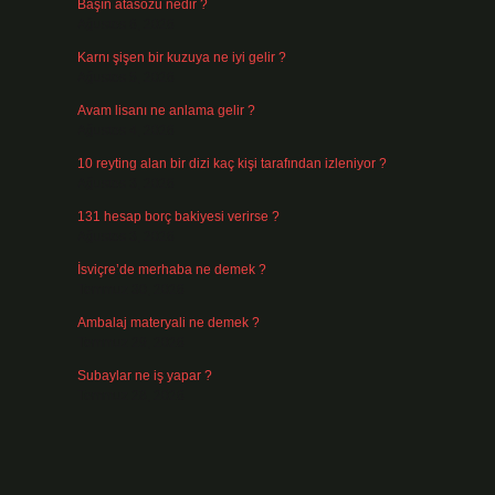
Başın atasözü nedir ?
Ağustos 6, 2026
Karnı şişen bir kuzuya ne iyi gelir ?
Ağustos 5, 2026
Avam lisanı ne anlama gelir ?
Ağustos 4, 2026
10 reyting alan bir dizi kaç kişi tarafından izleniyor ?
Ağustos 3, 2026
131 hesap borç bakiyesi verirse ?
Ağustos 3, 2026
n
İsviçre’de merhaba ne demek ?
Temmuz 30, 2026
Ambalaj materyali ne demek ?
Temmuz 29, 2026
Subaylar ne iş yapar ?
Temmuz 28, 2026