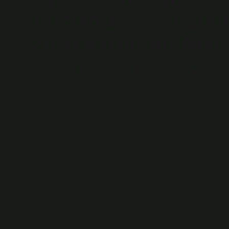
Tamlaması ve Virgül 
Antropolojik Bir Bakış
Bir Keşif Yolculuğuna Davet: Di
Kültürler, dünyanın dört bir yanındaki toplumların farklı 
de bu yapıları anlamamızda bize rehberlik eder. Dil, bir
yansıtan güçlü bir aracıdır. Her dil, kendi toplumunun ben
göz önünde bulundurulmadan geçiştirilen anlam katmanla
koymanın, çeşitli kültürlerde nasıl farklı şekillerde algı
etkilediği üzerine bir bakış sunacağız.
Kültürel Görelilik: Sıfat Tamla
Antropolojide kültürel görelilik, farklı toplumların değer