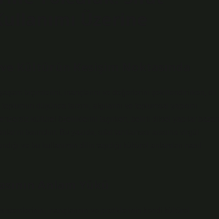
Kullanımı Üzerine
l ve Kültürün Kesişim Noktasında
yaşam biçimlerini, inançlarını ve değerlerini şekillendirirken, dil
 toplumun düşünce tarzını, algılarını ve toplumsal yapısını
zersiz kültürel özelliklerini taşırken, belirli dilsel yapılar baze
rını barındırır. Bu yazıda, sıfat tamlaması arasına virgül
landığı ve bu kullanımın dilin taşıdığı kültürel anlamları nasıl
masının Anlam Yükü
 sistemlerinin, inançlarının ve pratiklerinin kendi kültürel