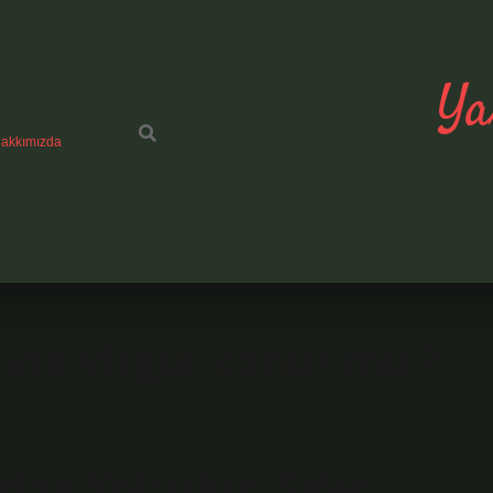
Ya
akkımızda
ına virgül konur mu ?
rine Yolculuk: Sıfat