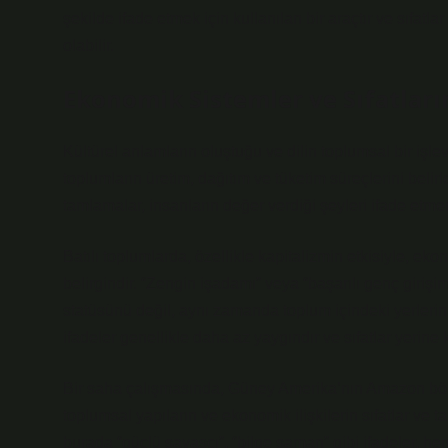
şekilde ifade etmek için kullanılan bir araçtır ve sıfatl
olabilir.
Ekonomik Sistemler ve Sıfatları
Kültürel anlamların oluştuğu ve dilin toplumsal bir işl
toplumların üretim, dağıtım ve tüketim süreçlerini belir
tamlamalar, insanların değer verdiği şeyleri ifade etmen
Batılı toplumlarda, özellikle kapitalizmin etkisiyle, eko
belirgindir. “Zengin işadamı” veya “başarılı genç girişi
statüsünü değil, aynı zamanda toplum içindeki yerlerin
ifadeler genellikle daha az yaygındır ve sıfatlar yerine k
Bir saha çalışmasında, Güney Amerika’nın Amazon bölg
toplumsal yapıların ve ekonomik ilişkilerin sıfatlar ve 
burada “güçlü savaşçı”, “bilge şaman” gibi ifadeler, h