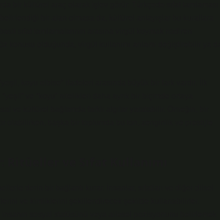
a bir kültürel araç olarak işlev görür. Türkçede sıfat tamlaması
de belirlendiği bir alan olmasa da, kültürel anlayışlar bu kurallara
 basit sıfat tamlamalarının arasına virgül koymak nadiren
 söz konusu olduğunda, virgül kullanımı anlamı değiştirebilir ya d
eşil, koyu elbise” ifadeleri arasında büyük bir fark vardır. İlk
 “yeşil” ve “koyu” nitelikleri daha ayrık bir biçimde ortaya
l ve kültürel bağlamda farklı algılar yaratabilir. Örneğin, bir
 olabilirken, başka bir toplumda bu ton, zenginlik ve prestijle
: Ritüeller ve Sıfat Kullanımı
ellerle derin bir bağlantı kurar. İnsanlar, sıfatları ve diğer dilsel
lerini ve kimliklerini şekillendirecek şekilde kullanabilirler.
ir insanın sosyal statüsünü veya ailesel pozisyonunu belirlemek