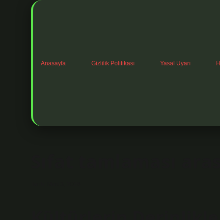
Anasayfa
Gizlilik Politikası
Yasal Uyarı
H
Sıfat tamlaması aras
Tarih: Mart 3, 2026
Kültürlerin Derinlikle