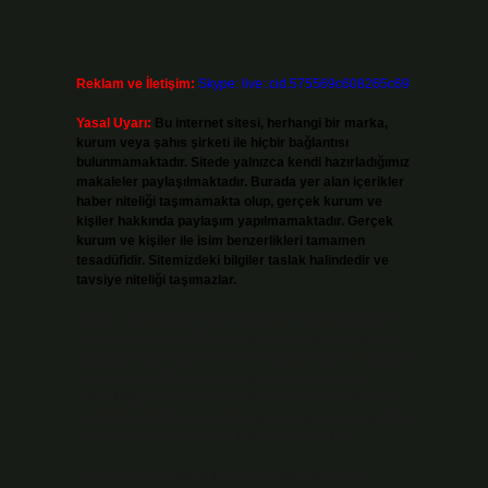
Reklam ve İletişim:
Skype: live:.cid.575569c608265c69
Yasal Uyarı:
Bu internet sitesi, herhangi bir marka,
kurum veya şahıs şirketi ile hiçbir bağlantısı
ü
bulunmamaktadır. Sitede yalnızca kendi hazırladığımız
makaleler paylaşılmaktadır. Burada yer alan içerikler
haber niteliği taşımamakta olup, gerçek kurum ve
kişiler hakkında paylaşım yapılmamaktadır. Gerçek
kurum ve kişiler ile isim benzerlikleri tamamen
tesadüfidir. Sitemizdeki bilgiler taslak halindedir ve
tavsiye niteliği taşımazlar.
Sitemiz, 5651 Sayılı Kanun gereğince Bilgi Teknolojileri
ve İletişim Kurumu (BTK) tarafından onaylanmış bir Yer
Sağlayıcı olarak hizmet vermektedir. Bu nedenle, sitedeki
içerikleri proaktif olarak denetleme veya araştırma
yükümlülüğümüz bulunmamaktadır. Ancak, üyelerimiz
yazdıkları içeriklerin sorumluluğunu taşımakta olup, siteye
üye olarak bu sorumluluğu kabul etmiş sayılırlar.
Hukuka ve yasal düzenlemelere aykırı olduğunu
r