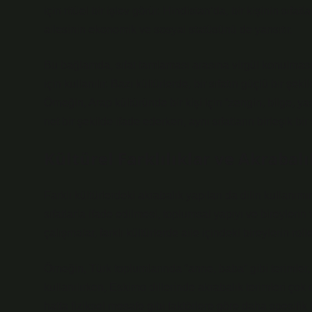
için ritüel bir işlev görür. Hindistan’da, bir kişinin sıfa
ailesinin ekonomik ve sosyal statüsünü de yansıtır.
Bu bağlamda, sıfat tamlaması arasına virgül konulması
için kullanılır. Bazı kültürlerde, bir sıfatın güçlü bir ş
Örneğin, Arap kültüründe bir kişi için “zengin, bilge, yaşl
net bir şekilde ifade ederken, aynı sıfatların birleşik bi
Kültürel Farklılıklar ve Akrabalı
Farklı kültürlerdeki akrabalık yapıları da dilin kullanımın
sıfatlarla ifade edilmesi, toplumsal yapıyı ve bireyleri
çalışmalar, farklı kültürlerde aile içindeki bireylerin rolle
Örneğin, Türk toplumlarında “anne, baba” gibi terimler, bi
kullanılırken, Eskimo dillerinde akrabalık terimleri çok da
hatta fiziksel mesafe gibi faktörlere göre daha spesifik b