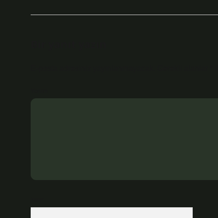
Bir yanıt yazın
E-posta adresiniz yayınlanmayacak.
Gerekli alanlar
*
i
Yorum
İsim*