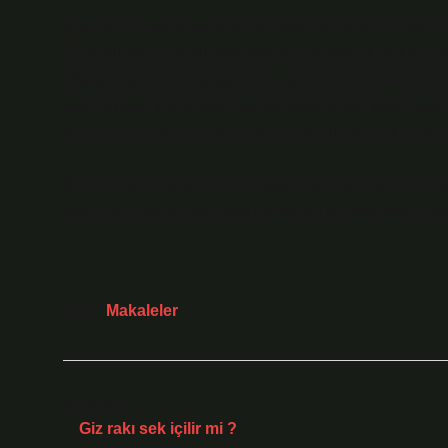
Sıfat tamlaması arasına virgül koymak, dilsel bir kural 
Dilin kullanımı, toplumsal yapıları, ekonomik ilişkileri v
sıfatların anlamını vurgularken, bazen toplumsal normları,
nasıl kullanıldığını anlamak, yalnızca dilsel değil, ayn
Kimi zaman basit bir dilsel seçim, toplumların dünyaya b
Kültürel görelilik ve kimlik inşası arasındaki bu ince iliş
çeşitliliğini, farklılıkları kabul etmenin ve anlamanın öne
Tarih:
Makaleler
Önceki Yazı
Giz rakı sek içilir mi ?