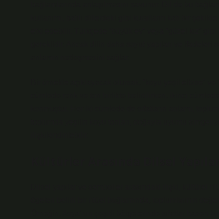
bağlamlarında anlaşılmasını savunur. Dil de bu bağlamd
kullanımı, batılı dillerdeki gibi kuralların katı bir şekil
etki edebilir. Türkçede “büyük ev” veya “güzel kız” gibi
gereklidir. Ancak dilin daha soyut yapıları ve ifadeleri
anlamın netleşmesini sağlar.
Bir örnekle açıklayacak olursak, “koyu yeşil elbise” ve “y
cümlede renk ve ton birlikte belirtilirken, ikinci cümlede
konmuştur. Her iki cümlede de sıfatların anlamı, toplumsa
toplumda yeşilin koyu tonları, doğayla uyumu simgeliyor
ilişkilendirilebilir.
Kültürler Arasında Dilsel Yapılar
Dilsel yapılar ve semboller arasındaki ilişki, kültürel ritü
ögeleri belirli bir ritüel bağlamında, toplumlarının değer
Örneğin, Asya’nın çeşitli bölgelerinde sıfatlar bazen b