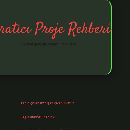
ratıcı Proje Rehberi
Hayalleri gerçeğe dönüştüren fikirler!
Sidebar
ilbet mobil giriş
ilbet giriş
piabella giriş adr
Son Yazılar
Kadın çorapsız dışarı çıkabilir mi ?
Ağustos 7, 2026
Başın atasözü nedir ?
Ağustos 6, 2026