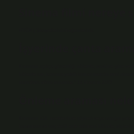
Sinema filmi nereye ş
RTÜK | Şikayetleriniz/beğenileriniz.
İşyerinde çanta arama
Kanunun açıkça gösterdiği hâllerde, usulüne göre veri
hâllerde ise, kanunla yetkili kılınan merciin emri olma
muhafaza altına alınamaz.” 14 Haziran 2023
Önleme araması neler
Kanunun 116. maddesinde şüpheli veya sanığın yaka
bulunması ve suç delili elde edilmesi hâlinde, kişilerin