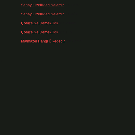
Sanayi Özellikleri Nelerdir
için
admin
Sanayi Özellikleri Nelerdir
için
Ağa
Çömçe Ne Demek Tdk
için
admin
Çömçe Ne Demek Tdk
için
Filiz
Matmazel Hangi Ülkededir
için
admin
i