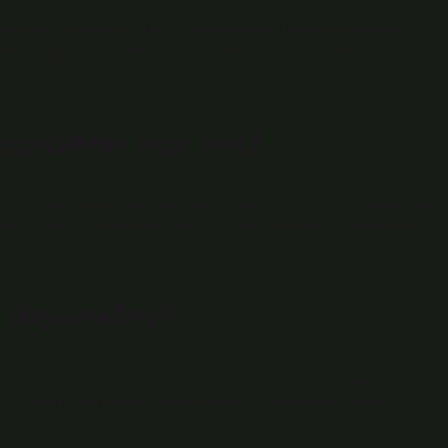
ak bileği, bilezik vb. Bu tür aksesuarların okulda takılması
fondöten, göz farı vb. gibi makyaj malzemelerinin kullanılması ve
kamera var mı?
r parçası olarak bilet satın alan izleyicilerin hiçbir kişisel verisin
nda güvenlik nedeniyle sessiz görüntü kaydeden kameralar
 denetler?
’nın personeli olan en az üç, en çok beş kişiden oluşur. Sinema
il toplum kuruluşları, birer temsilci ile gözlemci olarak