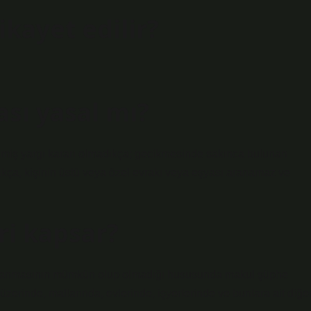
ikayet edilir?
sı yasal mı?
lmiş yargı kararı olmadıkça; gecikmesinde sakınca bulunan
dıkça, kişinin üstü veya özel evrakı veya eşyası aranamaz ve
i kapsar?
lanmasının mümkün olup olmadığı hususunda makul şüphe
 üzerinde, mallarında, evlerinde, işyerlerinde ve bunlara ait diğe