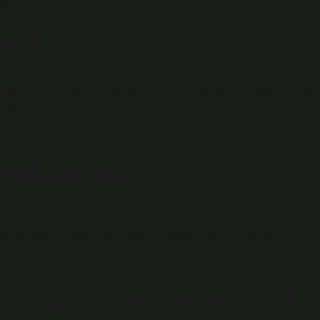
kilerine de yansır.
mı?
 nedeniyle zorunlu arama olsun, her türlü beden ve eşya araması,
cikmesinde sakınca bulunan hallerde ise kanunen yetkili
yabilir mi?
telefonu kullanımı ders sırasında kesinlikle yasaktır ve okul
 Bu kurala uymayan öğrenciler Ortaokul Ödül ve Disiplin
esi getirmek yasak mı?