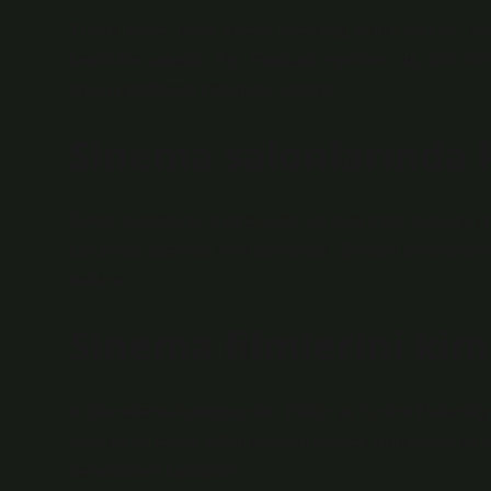
Yüzük, kolye, küpe, bilezik, piercing, burun halkası, ay
kesinlikle yasaktır. Oje, maskara, eyeliner, ruj, allık, 
okula getirilmesi kesinlikle yasaktır.
Sinema salonlarında 
Şirket, sinemaları ziyaret eden ve bilet satış sürecinin bi
toplamaz, işlemez veya saklamaz. Şirketin sinemaları
bulunur.
Sinema filmlerini kim
b) Denetleme komisyonları; Kültür ve Turizm Bakanlığı
salonlarını temsil eden yapımcı meslek kuruluşları ve siv
denetimlere katılabilir.