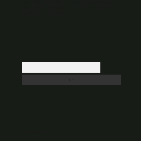
düşündüğünüz içerikleri,
backlinkpanelicomtr@gmail.com
adresine bildirmeniz halinde, ilgili içerikler yasal süre
içerisinde sitemizden kaldırılacaktır.
Arama
Son yorumlar