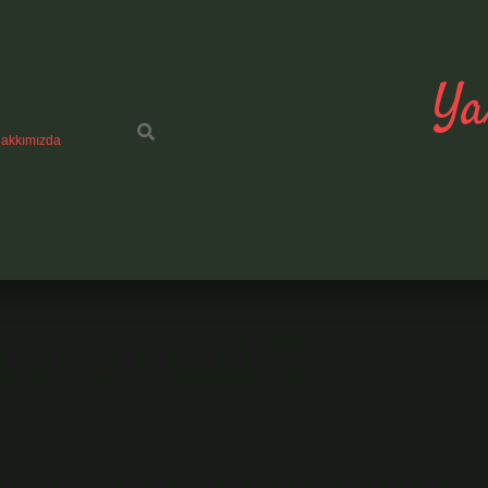
Ya
akkımızda
Aramak Yasal Mı