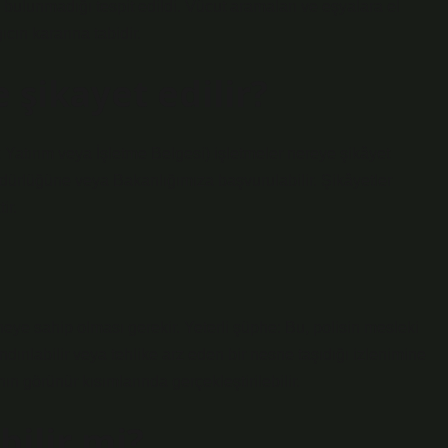
 bulunmadığı tespit edildi. Vücut aramaları ve eşyalara el
ıcın kararına tabidir.
şikayet edilir?
tik Yatırım veya İşletme Belgesi) işletmeler nereye şikâyet
üdürlüğüne veya Bakanlığımıza başvurulabilir. Şikâyetler
ir.
eye sahip olması gerekir. Yeterli şüphe: Bu, polisin mesleki
ırılabilir veya tehlike arz eden bir nesne taşıdığı izlenimine
ın görünür kısımlarında gerçekleştirilebilir.
bilir mi?