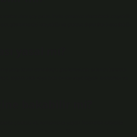
ına neden olan şey şudur. Polis çantanızı hissederek arayabilir,
na göstermenizi isteyebilir ve çantayı dışarıdan hissedebilir,
sı yasal mı?
lmiş yargı kararı olmadıkça; gecikmesinde sakınca bulunan
dıkça, kişinin üstü veya özel evrakı veya eşyası aranamaz ve
çine bakabilir mi?
dece çantalar vb. kullanılarak yapılır. Nesneleri arayarak
vücut araması yapılmamalıdır. Manuel aramalara karşı