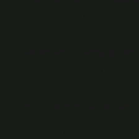
Polisin sizi arama yetkisi vardır, ancak kafa karışıklığ
ancak çantanıza elini koyamaz. Çantanızı açmanızı ve o
ancak çantanıza elini koyamaz.
İşyerinde çanta arama
Kanunun açıkça gösterdiği hâllerde, usulüne göre veri
hâllerde ise, kanunla yetkili kılınan merciin emri olma
muhafaza altına alınamaz.” 14 Haziran 2023
Özel güvenlik çanta i
-Genellikle arama dedektörler, X-ray makineleri veya sa
hedeflenen hedefe ulaşmak mümkünse, elle arama ile 