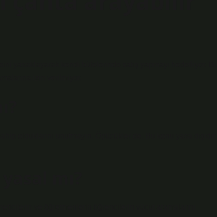
 çanta arayabilir
sini yasaklayarak kendi büfelerinde satış yapmayı hedefliyor. B
alarına izin verilmiyor.
ı?
ahip olduklarını unutmayın. Öpücükler de. Bu konu yasa dışıdır
yasal mı?
ticilerin ve öğretmenlerin öğrencilerin vücut aramalarını