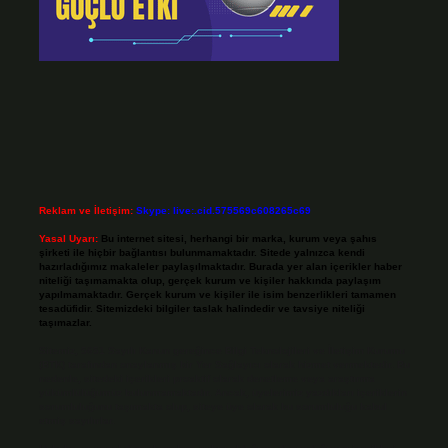
Reklam ve İletişim:
Skype: live:.cid.575569c608265c69
Yasal Uyarı:
Bu internet sitesi, herhangi bir marka, kurum veya şahıs
şirketi ile hiçbir bağlantısı bulunmamaktadır. Sitede yalnızca kendi
hazırladığımız makaleler paylaşılmaktadır. Burada yer alan içerikler haber
niteliği taşımamakta olup, gerçek kurum ve kişiler hakkında paylaşım
yapılmamaktadır. Gerçek kurum ve kişiler ile isim benzerlikleri tamamen
tesadüfidir. Sitemizdeki bilgiler taslak halindedir ve tavsiye niteliği
taşımazlar.
Sitemiz, 5651 Sayılı Kanun gereğince Bilgi Teknolojileri ve İletişim Kurumu
(BTK) tarafından onaylanmış bir Yer Sağlayıcı olarak hizmet vermektedir. Bu
nedenle, sitedeki içerikleri proaktif olarak denetleme veya araştırma
yükümlülüğümüz bulunmamaktadır. Ancak, üyelerimiz yazdıkları içeriklerin
sorumluluğunu taşımakta olup, siteye üye olarak bu sorumluluğu kabul
etmiş sayılırlar.