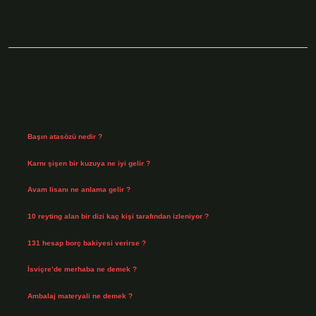
Sidebar
Son Yazılar
Başın atasözü nedir ?
Ağustos 6, 2026
Karnı şişen bir kuzuya ne iyi gelir ?
Ağustos 5, 2026
Avam lisanı ne anlama gelir ?
Ağustos 4, 2026
10 reyting alan bir dizi kaç kişi tarafından izleniyor ?
Ağustos 3, 2026
131 hesap borç bakiyesi verirse ?
Ağustos 3, 2026
İsviçre’de merhaba ne demek ?
Temmuz 30, 2026
Ambalaj materyali ne demek ?
Temmuz 29, 2026