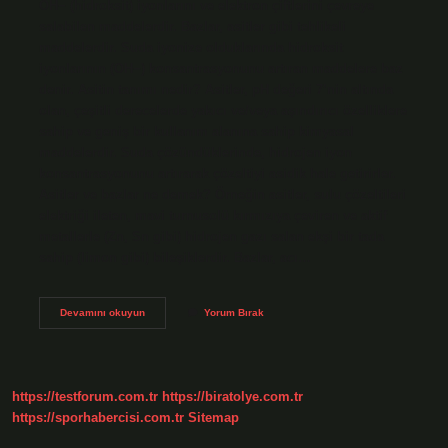
OH− (hidroksit) iyonlarını ve elektron çiftlerini çevreye
salabilen maddelerdir. Bazlar, asitler gibi tehlikeli
maddelerdir. Suda iyonize olduklarında hidroksit
iyonlarının (OH−) konsantrasyonunu artıran maddelere baz
denir. Asitin tanımı nedir? Asitler, pH değeri 7’nin altında
olan, çeşitli derecelerde yakıcı ve/veya aşındırıcı özelliklere
sahip ve geniş bir kullanım alanına sahip kimyasal
maddelerdir. Suda çözündüklerinde, hidrojen iyon
konsantrasyonunu artırarak çözeltiyi asidik hale getirirler.
Asitler ve bazlar ne demek? Örneğin asitler, sulu çözeltileri
elektriği ileten, mavi turnusolü kırmızıya çeviren ve aktif
metallerle (Zn, Sn gibi) hidrojen gazı salan ekşi bir tada
sahip (limon gibi) bileşiklerdir. Bazlar, acı…
Bazlar
Devamını okuyun
Yorum Bırak
Tanımı
Nedir
https://testforum.com.tr
https://biratolye.com.tr
https://sporhabercisi.com.tr
Sitemap