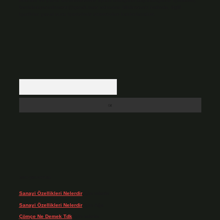
Hukuka ve yasal düzenlemelere aykırı olduğunu düşündüğünüz içerikleri,
backlinkpanelicomtr@gmail.com
adresine bildirmeniz halinde, ilgili
içerikler yasal süre içerisinde sitemizden kaldırılacaktır.
Arama
Son yorumlar
Sanayi Özellikleri Nelerdir
için
admin
Sanayi Özellikleri Nelerdir
için
Ağa
Çömçe Ne Demek Tdk
için
admin