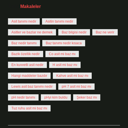
Tarih:
Makaleler
Asit tanımı nedir
Asitin tanımı nedir
Asitler ve bazlar ne demek
Baz bilgisi nedir
Baz ne verir
Baz nedir tanımı
Baz tanımı nedir kısaca
Bazik özellik nedir
Co asit mi baz mı
En kuvvetli asit nedir
H asit mi baz mı
Hangi maddeler bazdır
Kahve asit mi baz mı
Lewis asit baz tanımı nedir
pH 7 asit mi baz mı
pH nedir tanımı
pHyi kim buldu
Şeker baz mı
Tuz ruhu asit mi baz mı