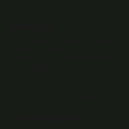
kırmızıya çevirir. Elektrik akımı ileten sıvılara elektrolit
denir.
Şeker baz mı?
Şeker ne asit ne de bazdır. Saf şeker veya glikoz nötr
bir maddedir. Nötr bir madde, asidik veya bazik
özelliklere sahip olmayan bir maddedir. Şeker gibi nötr
maddeler turnusol kağıdında reaksiyona neden
olmaz.16.09.2018Şeker ne asit ne de bazdır. Saf şeker
veya glikoz nötr bir maddedir. Nötr bir madde, asidik
veya bazik özelliklere sahip olmayan bir maddedir.
Şeker gibi nötr maddeler turnusol kağıdında reaksiyona
neden olmaz.
En kuvvetli asit nedir?