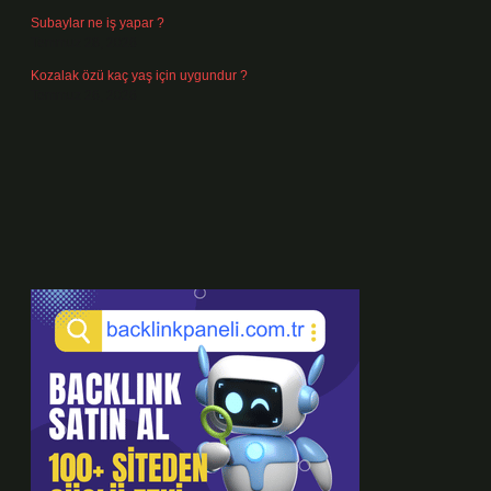
Subaylar ne iş yapar ?
Temmuz 28, 2026
Kozalak özü kaç yaş için uygundur ?
Temmuz 26, 2026