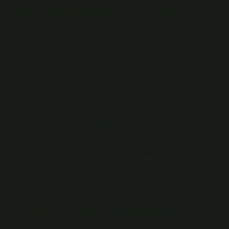
Baz tanımı nedir kısaca?
Bazlar, suda iyonize olduklarında OH− (hidroksit)
iyonlarını ve elektron çiftlerini çevreye salabilen
maddelerdir. Bazlar, asitler gibi tehlikeli maddelerdir.
Suda iyonize olduklarında hidroksit iyonlarının (OH−)
konsantrasyonunu artıran maddelere baz denir.
Asitin tanımı nedir?
Asitler, pH değeri 7’nin altında olan, çeşitli derecelerde
yakıcı ve/veya aşındırıcı özelliklere sahip ve geniş bir
kullanım alanına sahip kimyasal maddelerdir. Suda
çözündüklerinde, hidrojen iyon konsantrasyonunu
artırarak çözeltiyi asidik hale getirirler.
Asitler ve bazlar ne demek?