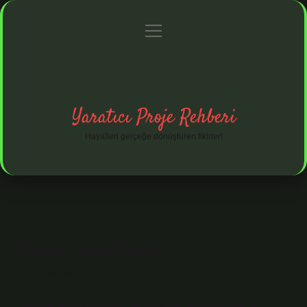
menüyü
Anasayfa
Gizlilik Politikası
Yasal Uyarı
aç
Hakkımızda
Yaratıcı Proje Rehberi
Hayalleri gerçeğe dönüştüren fikirler!
Bazlar Tanımı Nedir
Tarih: Ekim 16, 2024