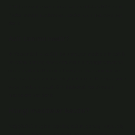
(OH-) konsantrasyonunu artıran maddelere BAZ denir.
Proton veren maddeye asit, proton alan maddeye baz
denir.
Asit tanımı nedir?
❄ Yapısında H+ ve OH- bulunmayan maddelerin asitlik
ve bazlıklarını açıklamak mümkün olmadığından daha
sonraki yıllarda Bronsted-Lowry asit-baz tanımları ve
Lewis asit-baz tanımları oluşturulmuştur. Hidrojen iyonu
veren maddelere asit, OH- (hidroksit iyonu) veren
maddelere baz denir.
Hangi maddeler bazdır?
Yağ çözücüler, gider açıcılar, sabun, çamaşır suyu, diş
macunu, karbonat, kireç suyu, mermer, kabartma tozu,