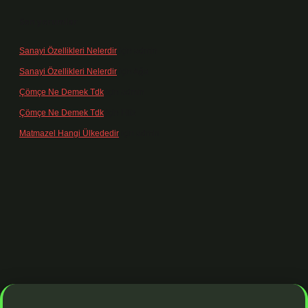
Son yorumlar
Sanayi Özellikleri Nelerdir
için
admin
Sanayi Özellikleri Nelerdir
için
Ağa
Çömçe Ne Demek Tdk
için
admin
Çömçe Ne Demek Tdk
için
Filiz
Matmazel Hangi Ülkededir
için
admin
adresi
https://www.betexper.xyz/
betci bahis
betci giriş
https://betci.