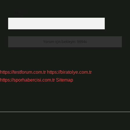
5 + 3 kaçtır?
*
https://testforum.com.tr
https://biratolye.com.tr
https://sporhabercisi.com.tr
Sitemap