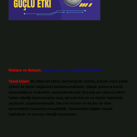
Reklam ve İletişim:
Skype: live:.cid.575569c608265c69
Yasal Uyarı:
Bu internet sitesi, herhangi bir marka, kurum veya şahıs
şirketi ile hiçbir bağlantısı bulunmamaktadır. Sitede yalnızca kendi
hazırladığımız makaleler paylaşılmaktadır. Burada yer alan içerikler
haber niteliği taşımamakta olup, gerçek kurum ve kişiler hakkında
paylaşım yapılmamaktadır. Gerçek kurum ve kişiler ile isim
benzerlikleri tamamen tesadüfidir. Sitemizdeki bilgiler taslak
halindedir ve tavsiye niteliği taşımazlar.
Sitemiz, 5651 Sayılı Kanun gereğince Bilgi Teknolojileri ve İletişim
Kurumu (BTK) tarafından onaylanmış bir Yer Sağlayıcı olarak hizmet
vermektedir. Bu nedenle, sitedeki içerikleri proaktif olarak denetleme