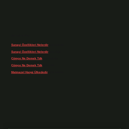
Son yorumlar
Sanayi Özellikleri Nelerdir
için
admin
Sanayi Özellikleri Nelerdir
için
Ağa
Çömçe Ne Demek Tdk
için
admin
Çömçe Ne Demek Tdk
için
Filiz
Matmazel Hangi Ülkededir
için
admin
dresi
https://www.betexper.xyz/
betci bahis
betci giriş
https://betci.online/
hi