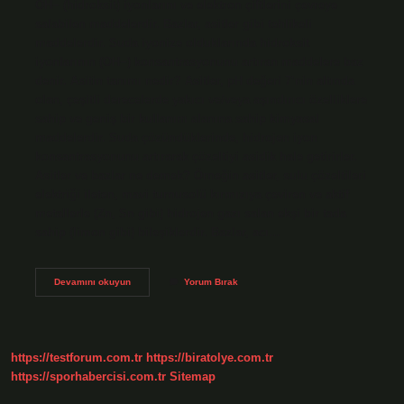
OH− (hidroksit) iyonlarını ve elektron çiftlerini çevreye
salabilen maddelerdir. Bazlar, asitler gibi tehlikeli
maddelerdir. Suda iyonize olduklarında hidroksit
iyonlarının (OH−) konsantrasyonunu artıran maddelere baz
denir. Asitin tanımı nedir? Asitler, pH değeri 7’nin altında
olan, çeşitli derecelerde yakıcı ve/veya aşındırıcı özelliklere
sahip ve geniş bir kullanım alanına sahip kimyasal
maddelerdir. Suda çözündüklerinde, hidrojen iyon
konsantrasyonunu artırarak çözeltiyi asidik hale getirirler.
Asitler ve bazlar ne demek? Örneğin asitler, sulu çözeltileri
elektriği ileten, mavi turnusolü kırmızıya çeviren ve aktif
metallerle (Zn, Sn gibi) hidrojen gazı salan ekşi bir tada
sahip (limon gibi) bileşiklerdir. Bazlar, acı…
Bazlar
Devamını okuyun
Yorum Bırak
Tanımı
Nedir
https://testforum.com.tr
https://biratolye.com.tr
https://sporhabercisi.com.tr
Sitemap