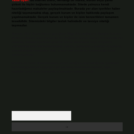
Yasal Uyarı:
Bu internet sitesi, herhangi bir marka, kurum veya şahıs
şirketi ile hiçbir bağlantısı bulunmamaktadır. Sitede yalnızca kendi
hazırladığımız makaleler paylaşılmaktadır. Burada yer alan içerikler haber
niteliği taşımamakta olup, gerçek kurum ve kişiler hakkında paylaşım
yapılmamaktadır. Gerçek kurum ve kişiler ile isim benzerlikleri tamamen
tesadüfidir. Sitemizdeki bilgiler taslak halindedir ve tavsiye niteliği
taşımazlar.
Sitemiz, 5651 Sayılı Kanun gereğince Bilgi Teknolojileri ve İletişim Kurumu
(BTK) tarafından onaylanmış bir Yer Sağlayıcı olarak hizmet vermektedir. Bu
nedenle, sitedeki içerikleri proaktif olarak denetleme veya araştırma
yükümlülüğümüz bulunmamaktadır. Ancak, üyelerimiz yazdıkları içeriklerin
sorumluluğunu taşımakta olup, siteye üye olarak bu sorumluluğu kabul
etmiş sayılırlar.
Hukuka ve yasal düzenlemelere aykırı olduğunu düşündüğünüz içerikleri,
backlinkpanelicomtr@gmail.com
adresine bildirmeniz halinde, ilgili
içerikler yasal süre içerisinde sitemizden kaldırılacaktır.
Arama