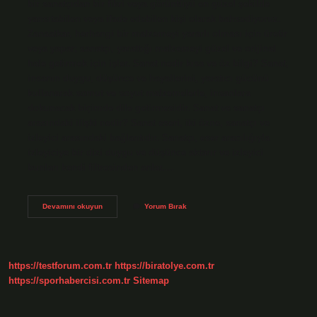
bir sanatçıdan bir fikri veya görüntüyü en güzel şekilde
yansıtabilen veya ifade edebilen kişi olarak bahsediyoruz.
Zanaatkar, herhangi bir malzemeyi yararlı olması için üretir
veya yapar; sanatçı, yarattığı malzemeyi güzel ve orijinal
hale getirmek için işler. Sanat nedir kısa ve öz bilgi? Sanat,
insanın duygu, düşünce ve hayallerini, yaratıcı gücünü
kullanarak somut ve soyut malzemelerle, insanlara
dokunacak biçimde dile getirmesidir. Sanat ve sanatçı
arasındaki ilişki nedir? Sanat eseri, iki özne, sanatçı ve
izleyici arasındaki bağlantıdır. Sanatçı, eser aracılığıyla
izleyiciye bir dizi duygu ve düşünce aktarır ve izleyici
bunları kendi filtresinden anlar.…
Sanat
Devamını okuyun
Yorum Bırak
Ve
Sanatçı
Nedir
Kısa
Bilgi
https://testforum.com.tr
https://biratolye.com.tr
https://sporhabercisi.com.tr
Sitemap