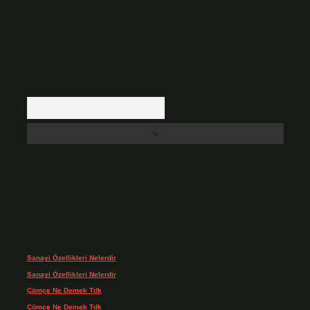
içerikler yasal süre içerisinde sitemizden kaldırılacaktır.
Arama
Son yorumlar
Sanayi Özellikleri Nelerdir
için
admin
Sanayi Özellikleri Nelerdir
için
Ağa
Çömçe Ne Demek Tdk
için
admin
Çömçe Ne Demek Tdk
için
Filiz